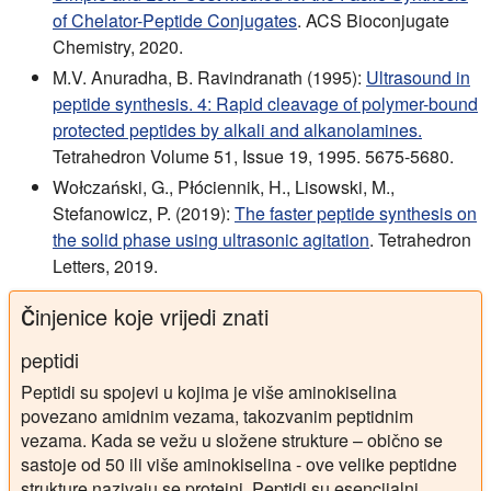
of Chelator-Peptide Conjugates
. ACS Bioconjugate
Chemistry, 2020.
M.V. Anuradha, B. Ravindranath (1995):
Ultrasound in
peptide synthesis. 4: Rapid cleavage of polymer-bound
protected peptides by alkali and alkanolamines.
Tetrahedron Volume 51, Issue 19, 1995. 5675-5680.
Wołczański, G., Płóciennik, H., Lisowski, M.,
Stefanowicz, P. (2019):
The faster peptide synthesis on
the solid phase using ultrasonic agitation
. Tetrahedron
Letters, 2019.
Činjenice koje vrijedi znati
peptidi
Peptidi su spojevi u kojima je više aminokiselina
povezano amidnim vezama, takozvanim peptidnim
vezama. Kada se vežu u složene strukture – obično se
sastoje od 50 ili više aminokiselina - ove velike peptidne
strukture nazivaju se proteini. Peptidi su esencijalni