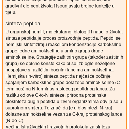
gradivni element života i ispunjavaju brojne funkcije u
tijelu.
sinteza peptida
U organskoj hemiji, molekularnoj biologiji i nauci o životu,
sinteza peptida je proces proizvodnje peptida. Peptidi se
hemijski sintetiziraju reakcijom kondenzacije karboksilne
grupe jedne aminokiseline u amino grupu druge
aminokiseline. Strategije zaštitnih grupa (također zaštitnih
grupa) se obično koriste kako bi se izbjegle neželjene
nuspojave s različitim bočnim lancima aminokiselina.
Hemijska (in-vitro) sinteza peptida najčešće počinje
spajanjem karboksilne grupe dolazeće aminokiseline (C-
terminus) na N-terminus rastućeg peptidnog lanca. Za
razliku od ove C-to-N sinteze, prirodna proteinska
biosinteza dugih peptida u živim organizmima odvija se u
suprotnom smjeru. To znači da je u biosintezi, N-kraj
dolazne aminokiseline vezan za C-kraj proteinskog lanca
(N-do-C).
Većina istraživačkih i razvojnih protokola za sintezu