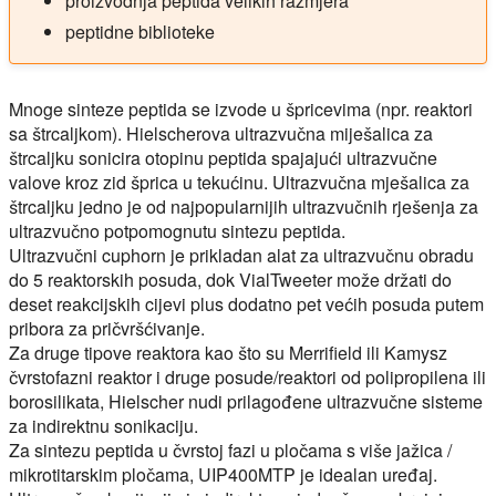
proizvodnja peptida velikih razmjera
peptidne biblioteke
Mnoge sinteze peptida se izvode u špricevima (npr. reaktori
sa štrcaljkom). Hielscherova ultrazvučna miješalica za
štrcaljku sonicira otopinu peptida spajajući ultrazvučne
valove kroz zid šprica u tekućinu. Ultrazvučna mješalica za
štrcaljku jedno je od najpopularnijih ultrazvučnih rješenja za
ultrazvučno potpomognutu sintezu peptida.
Ultrazvučni cuphorn je prikladan alat za ultrazvučnu obradu
do 5 reaktorskih posuda, dok VialTweeter može držati do
deset reakcijskih cijevi plus dodatno pet većih posuda putem
pribora za pričvršćivanje.
Za druge tipove reaktora kao što su Merrifield ili Kamysz
čvrstofazni reaktor i druge posude/reaktori od polipropilena ili
borosilikata, Hielscher nudi prilagođene ultrazvučne sisteme
za indirektnu sonikaciju.
Za sintezu peptida u čvrstoj fazi u pločama s više jažica /
mikrotitarskim pločama, UIP400MTP je idealan uređaj.