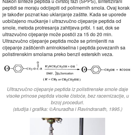
Nakon sinteze peptida u čvrstoj fazi (SPPS), sintetizirani
peptidi se moraju odcijepiti od polimernih smola. Ovaj korak
je također poznat kao uklanjanje zaštite. Kada se uporede
uobičajeno mućkanje i ultrazvučno cijepanje peptida od
smole, metoda protresanja zahtijeva pribl. 1 sat, dok se
ultrazvučno cijepanje može postići za 15 do 20 min.
Ultrazvučno cijepanje peptida može se primijeniti na
cijepanje zaštićenih aminokiselina i peptida povezanih sa
polistirenskim smolama preko benzil esterskih veza.
Ultrazvučno cijepanje peptida iz polistirenske smole daje
visoke prinose peptida visoke čistoće, bez racemizacije, u
brzoj proceduri.
(studija i grafika: ©Anuradha i Ravindranath, 1995.)