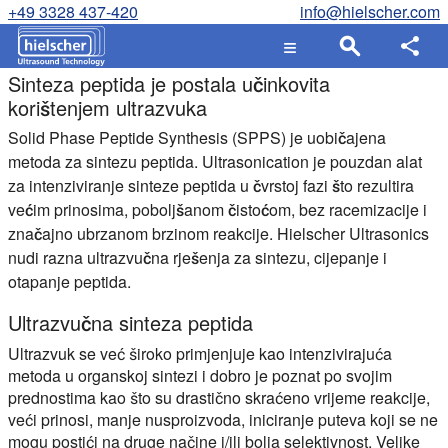
+49 3328 437-420
info@hielscher.com
Sinteza peptida je postala učinkovita
korištenjem ultrazvuka
Solid Phase Peptide Synthesis (SPPS) je uobičajena
metoda za sintezu peptida. Ultrasonication je pouzdan alat
za intenziviranje sinteze peptida u čvrstoj fazi što rezultira
većim prinosima, poboljšanom čistoćom, bez racemizacije i
značajno ubrzanom brzinom reakcije. Hielscher Ultrasonics
nudi razna ultrazvučna rješenja za sintezu, cijepanje i
otapanje peptida.
Ultrazvučna sinteza peptida
Ultrazvuk se već široko primjenjuje kao intenzivirajuća
metoda u organskoj sintezi i dobro je poznat po svojim
prednostima kao što su drastično skraćeno vrijeme reakcije,
veći prinosi, manje nusproizvoda, iniciranje puteva koji se ne
mogu postići na druge načine i/ili bolja selektivnost. Velike