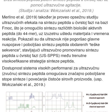
pomoć ultrazvučne agitacije.
(Studija i analiza: Wołczański et al., 2019.)
Merlino et al. (2019) također je proveo opsežnu studiju
ultrazvučnih efekata na sintezu peptida u čvrstoj fazi na bazi
Fmoc, što je omogućilo sintezu različitih biološki aktivnih
peptida (do 44-mer), uz izuzetnu uštedu materijala i vremena
reakcije. Pokazali su da ultrazvuk nije pogoršao glavne
nuspojave i poboljšao sintezu peptida obdarenih “teške
sekvence”, stavljajući ultrazvučno promoviranu sintezu
peptida u čvrstoj fazi (US-SPPS) među trenutne
visokoefikasne strategije sinteze peptida.
Dostupnost sistema visokih performansi za ultrazvučnu
(zvučnu) sintezu peptida omogućava značajno poboljšane
stope sinteze i povećanje čistoće sirovih proizvoda. (usp.
Wołczański et al., 2019.)