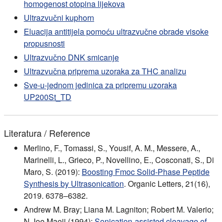
homogenost otopina lijekova
Ultrazvučni kuphorn
Eluacija antitijela pomoću ultrazvučne obrade visoke
propusnosti
Ultrazvučno DNK smicanje
Ultrazvučna priprema uzoraka za THC analizu
Sve-u-jednom jedinica za pripremu uzoraka
UP200St_TD
Literatura / Reference
Merlino, F., Tomassi, S., Yousif, A. M., Messere, A.,
Marinelli, L., Grieco, P., Novellino, E., Cosconati, S., Di
Maro, S. (2019):
Boosting Fmoc Solid-Phase Peptide
Synthesis by Ultrasonication
. Organic Letters, 21(16),
2019. 6378–6382.
Andrew M. Bray; Liana M. Lagniton; Robert M. Valerio;
N.Joe Maeji (1994):
Sonication-assisted cleavage of