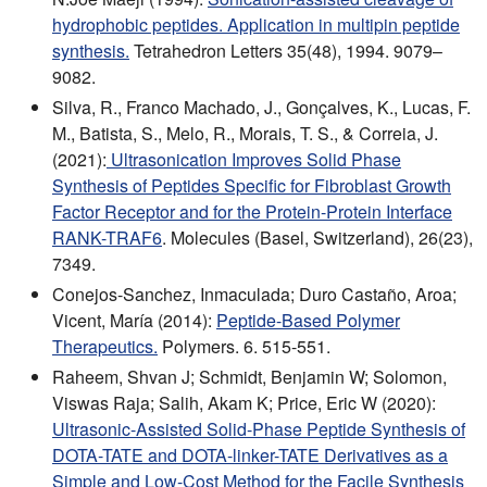
hydrophobic peptides. Application in multipin peptide
synthesis.
Tetrahedron Letters 35(48), 1994. 9079–
9082.
Silva, R., Franco Machado, J., Gonçalves, K., Lucas, F.
M., Batista, S., Melo, R., Morais, T. S., & Correia, J.
(2021):
Ultrasonication Improves Solid Phase
Synthesis of Peptides Specific for Fibroblast Growth
Factor Receptor and for the Protein-Protein Interface
RANK-TRAF6
. Molecules (Basel, Switzerland), 26(23),
7349.
Conejos-Sanchez, Inmaculada; Duro Castaño, Aroa;
Vicent, María (2014):
Peptide-Based Polymer
Therapeutics.
Polymers. 6. 515-551.
Raheem, Shvan J; Schmidt, Benjamin W; Solomon,
Viswas Raja; Salih, Akam K; Price, Eric W (2020):
Ultrasonic-Assisted Solid-Phase Peptide Synthesis of
DOTA-TATE and DOTA-linker-TATE Derivatives as a
Simple and Low-Cost Method for the Facile Synthesis