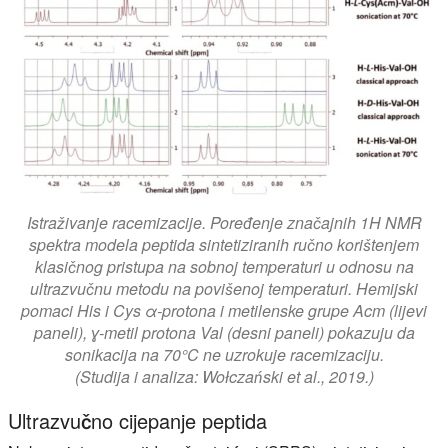
Istraživanje racemizacije. Poređenje značajnih 1H NMR
spektra modela peptida sintetiziranih ručno korištenjem
klasičnog pristupa na sobnoj temperaturi u odnosu na
ultrazvučnu metodu na povišenoj temperaturi. Hemijski
pomaci His i Cys α-protona i metilenske grupe Acm (lijevi
paneli), ɣ-metil protona Val (desni paneli) pokazuju da
sonikacija na 70°C ne uzrokuje racemizaciju.
(Studija i analiza: Wołczański et al., 2019.)
Ultrazvučno cijepanje peptida