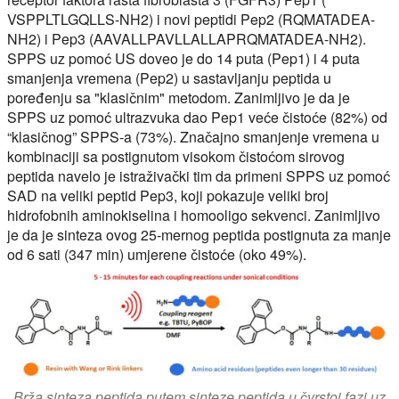
VSPPLTLGQLLS-NH2) i novi peptidi Pep2 (RQMATADEA-
NH2) i Pep3 (AAVALLPAVLLALLAPRQMATADEA-NH2).
SPPS uz pomoć US doveo je do 14 puta (Pep1) i 4 puta
smanjenja vremena (Pep2) u sastavljanju peptida u
poređenju sa "klasičnim" metodom. Zanimljivo je da je
SPPS uz pomoć ultrazvuka dao Pep1 veće čistoće (82%) od
“klasičnog” SPPS-a (73%). Značajno smanjenje vremena u
kombinaciji sa postignutom visokom čistoćom sirovog
peptida navelo je istraživački tim da primeni SPPS uz pomoć
SAD na veliki peptid Pep3, koji pokazuje veliki broj
hidrofobnih aminokiselina i homooligo sekvenci. Zanimljivo
je da je sinteza ovog 25-mernog peptida postignuta za manje
od 6 sati (347 min) umjerene čistoće (oko 49%).
Brža sinteza peptida putem sinteze peptida u čvrstoj fazi uz