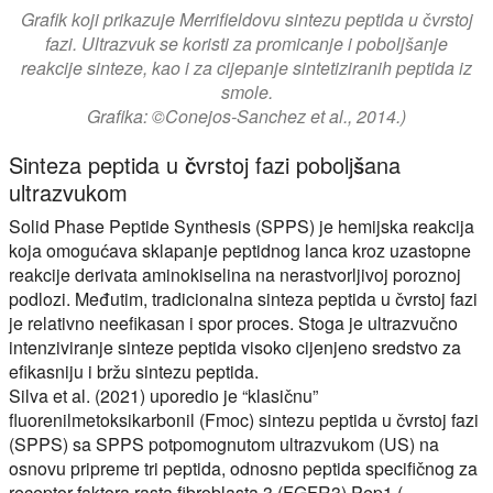
Grafik koji prikazuje Merrifieldovu sintezu peptida u čvrstoj
fazi. Ultrazvuk se koristi za promicanje i poboljšanje
reakcije sinteze, kao i za cijepanje sintetiziranih peptida iz
smole.
Grafika: ©Conejos-Sanchez et al., 2014.)
Sinteza peptida u čvrstoj fazi poboljšana
ultrazvukom
Solid Phase Peptide Synthesis (SPPS) je hemijska reakcija
koja omogućava sklapanje peptidnog lanca kroz uzastopne
reakcije derivata aminokiselina na nerastvorljivoj poroznoj
podlozi. Međutim, tradicionalna sinteza peptida u čvrstoj fazi
je relativno neefikasan i spor proces. Stoga je ultrazvučno
intenziviranje sinteze peptida visoko cijenjeno sredstvo za
efikasniju i bržu sintezu peptida.
Silva et al. (2021) uporedio je “klasičnu”
fluorenilmetoksikarbonil (Fmoc) sintezu peptida u čvrstoj fazi
(SPPS) sa SPPS potpomognutom ultrazvukom (US) na
osnovu pripreme tri peptida, odnosno peptida specifičnog za
receptor faktora rasta fibroblasta 3 (FGFR3) Pep1 (