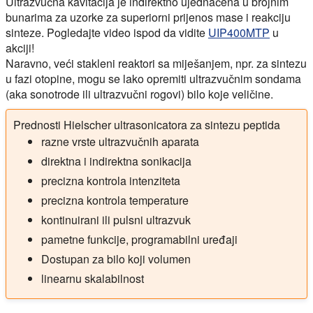
Ultrazvučna kavitacija je indirektno ujednačena u brojnim
bunarima za uzorke za superiorni prijenos mase i reakciju
sinteze. Pogledajte video ispod da vidite
UIP400MTP
u
akciji!
Naravno, veći stakleni reaktori sa miješanjem, npr. za sintezu
u fazi otopine, mogu se lako opremiti ultrazvučnim sondama
(aka sonotrode ili ultrazvučni rogovi) bilo koje veličine.
Prednosti Hielscher ultrasonicatora za sintezu peptida
razne vrste ultrazvučnih aparata
direktna i indirektna sonikacija
precizna kontrola intenziteta
precizna kontrola temperature
kontinuirani ili pulsni ultrazvuk
pametne funkcije, programabilni uređaji
Dostupan za bilo koji volumen
linearnu skalabilnost