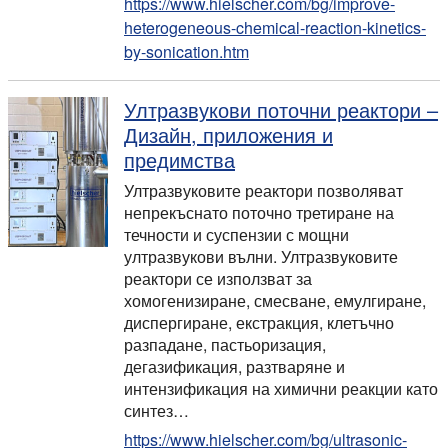
https://www.hielscher.com/bg/improve-
heterogeneous-chemical-reaction-kinetics-
by-sonication.htm
Ултразвукови поточни реактори –
Дизайн, приложения и
предимства
Ултразвуковите реактори позволяват
непрекъснато поточно третиране на
течности и суспензии с мощни
ултразвукови вълни. Ултразвуковите
реактори се използват за
хомогенизиране, смесване, емулгиране,
диспергиране, екстракция, клетъчно
разпадане, пастьоризация,
дегазификация, разтваряне и
интензификация на химични реакции като
синтез…
https://www.hielscher.com/bg/ultrasonic-