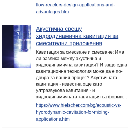
flow-reactors-design-applications-and-
advantages.htm
Акустична срещу
хидродинамична кавитация за
смесителни приложения
Кавитация за смесване и смесване: Има
ли разлика между акустична и
хидродинамична кавитация? И защо една
кавитационна технология може да е по-
добра за вашия процес? Акустичната
кавитация - известна още като
ултразвукова кавитация - и
хидродинамичната кавитация са форми…
https://www.hielscher.com/bg/acoustic-vs-
hydrodynamic-cavitation-for-mixing-
applications.htm