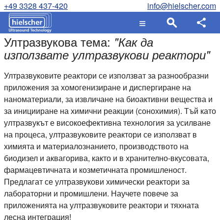
+49 3328 437-420
info@hielscher.com
Ултразвукова тема:
"
Как да
използвате ултразвукови реактори
"
Ултразвуковите реактори се използват за разнообразни
приложения за хомогенизиране и диспергиране на
наноматериали, за извличане на биоактивни вещества и
за иницииране на химични реакции (сонохимия). Тъй като
ултразвукът е високоефективна технология за усилване
на процеса, ултразвуковите реактори се използват в
химията и материалознанието, производството на
биодизел и аквагорива, както и в хранително-вкусовата,
фармацевтичната и козметичната промишленост.
Предлагат се ултразвукови химически реактори за
лабораторни и промишлени. Научете повече за
приложенията на ултразвуковите реактори и тяхната
лесна интеграция!