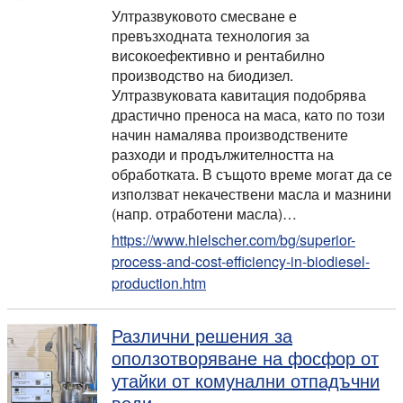
Ултразвуковото смесване е
превъзходната технология за
високоефективно и рентабилно
производство на биодизел.
Ултразвуковата кавитация подобрява
драстично преноса на маса, като по този
начин намалява производствените
разходи и продължителността на
обработката. В същото време могат да се
използват некачествени масла и мазнини
(напр. отработени масла)…
https://www.hielscher.com/bg/superior-
process-and-cost-efficiency-in-biodiesel-
production.htm
Различни решения за
оползотворяване на фосфор от
утайки от комунални отпадъчни
води