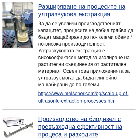
Разширяване на процесите на
ултразвукова екстракция
За да се увеличи производственият
капацитет, процесите на добив трябва да
бъдат мащабирани до по-големи обеми /
по-висока производителност.
Ултразвуковата екстракция е
високоефикасен метод за изолиране на
растителни съединения от растителен
материал. Освен това приложенията за
ултразвук могат да бъдат линейно
мащабирани до по-големи…
https://www.hielscher.com/bg/scale-up-of-
ultrasonic-extraction-processes.htm
Производство на биодизел с
превъзходна ефективност на
процеса и разходите