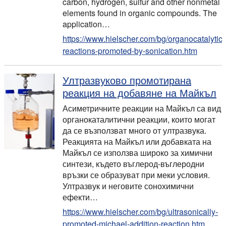
carbon, hydrogen, sulfur and other nonmetal
elements found in organic compounds. The
application
…
https://www.hielscher.com/bg/organocatalytic-
reactions-promoted-by-sonication.htm
Ултразвуково промотирана
реакция на добавяне на Майкъл
Асиметричните реакции на Майкъл са вид
органокаталитични реакции, които могат
да се възползват много от ултразвука.
Реакцията на Майкъл или добавката на
Майкъл се използва широко за химични
синтези, където въглерод-въглеродни
връзки се образуват при меки условия.
Ултразвук и неговите сонохимични
ефекти…
https://www.hielscher.com/bg/ultrasonically-
promoted-michael-addition-reaction.htm