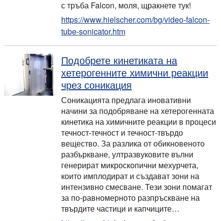
с тръба Falcon, моля, щракнете тук!
https://www.hielscher.com/bg/video-falcon-
tube-sonicator.htm
Подобрете кинетиката на
хетерогенните химични реакции
чрез соникация
Соникацията предлага иновативни
начини за подобряване на хетерогенната
кинетика на химичните реакции в процеси
течност-течност и течност-твърдо
вещество. За разлика от обикновеното
разбъркване, ултразвуковите вълни
генерират микроскопични мехурчета,
които имплодират и създават зони на
интензивно смесване. Тези зони помагат
за по-равномерното разпръскване на
твърдите частици и капчиците…