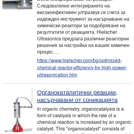
Следователно интегрирането на
високоефективен ултразвук се счита за
надежден инструмент за насърчаване на
химически реактори за подобряване на
резултатите от реакцията. Hielscher
Ultrasonics предлага различни реакторни
решения за настройка на вашия химичен
процес.…
https://www.hielscher.com/bg/optimized-
chemical-reactor-efficiency-by-high-power-
ultrasonication.htm
Органокаталитични реакции,
насърчавани от соникацията
In organic chemistry, organocatalysis is a
form of catalysis in which the rate of a
chemical reaction is increased by an organic
catalyst. This "organocatalyst" consists of