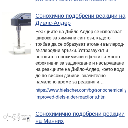
Сонохично подобрени реакции на
Диелс-Алдер
Реакциите на Дийлс-Алдер се използват
широко за химични синтези, където
трябва да се образуват атомни въглерод-
въглеродни връзки. Ултразвукът и
неговите сонохимични ефекти са много
ефективни за задвижване и насърчаване
на реакциите на Дийлс-Алдер, което води
до по-високи добиви, значително
намалено време за реакция и…
https://www.hielscher.com/bg/sonochemically
improved-diels-alder-reactions.htm
Сонохимично подобрени реакции
на Манних