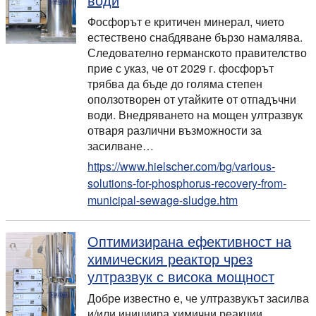
Фосфорът е критичен минерал, чието
естествено снабдяване бързо намалява.
Следователно германското правителство
прие с указ, че от 2029 г. фосфорът
трябва да бъде до голяма степен
оползотворен от утайките от отпадъчни
води. Внедряването на мощен ултразвук
отваря различни възможности за
засилване…
https://www.hielscher.com/bg/various-
solutions-for-phosphorus-recovery-from-
municipal-sewage-sludge.htm
Оптимизирана ефективност на
химическия реактор чрез
ултразвук с висока мощност
Добре известно е, че ултразвукът засилва
и/или инициира химични реакции.