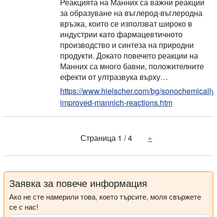
Реакцията на Манних са важни реакции
за образуване на въглерод-въглеродна
връзка, които се използват широко в
индустрии като фармацевтичното
производство и синтеза на природни
продукти. Докато повечето реакции на
Манних са много бавни, положителните
ефекти от ултразвука върху…
https://www.hielscher.com/bg/sonochemically
improved-mannich-reactions.htm
Страница 1 / 4
»
Заявка за повече информация
Ако не сте намерили това, което търсите, моля свържете
се с нас!