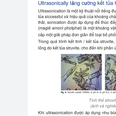
Ultrasonically tăng cường kết tủa
Ultrasonication là một kỹ thuật nổi tiếng đ
tủa siccessful và hiệu quả của khoáng chất,
thải, sonication được áp dụng để thúc đẩy 
(magiê amoni photphat) là một khoáng vậ
cấp một giải pháp đơn giản để loại bỏ phốt 
Trong quá trình kết tinh / kết tủa struvite
lỏng do kết tủa struvite, cho đến khi phản 
Tinh thể struvit
(ảnh và nghiê
Khi ultrasonication được áp dụng như bùn t