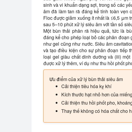
sinh và vi khuẩn dạng sợi, trong số các yếu
âm đã làm tan rã đáng kể tính toàn vẹn 
Floc được giảm xuống ít nhất là ≤6,5 μm tr
sau 5–10 phút xử lý siêu âm với tần số si
Một bùn thải phân rã hiệu quả, tức là bù
đáng kể cho phép loại bỏ các phân đoạn g
như gel cũng như nước. Siêu âm cavitation
và tạo điều kiện cho sự phân đoạn tiếp the
loại gel giàu chất dinh dưỡng và (iii) m
được xử lý thêm, ví dụ như thu hồi phốt pho,
Ưu điểm của xử lý bùn thải siêu âm
Cải thiện tiêu hóa kỵ khí
Kích thước hạt nhỏ hơn của miếng
Cải thiện thu hồi phốt pho, khoáng
Thay thế không có hóa chất cho 