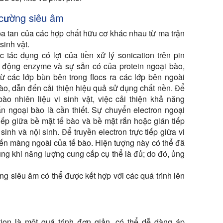
g cường siêu âm
òa tan của các hợp chất hữu cơ khác nhau từ ma trận
sinh vật.
tác dụng có lợi của tiền xử lý sonication trên pin
ạt động enzyme và sự sẵn có của protein ngoại bào,
ừ các lớp bùn bên trong flocs ra các lớp bên ngoài
ào, dẫn đến cải thiện hiệu quả sử dụng chất nền. Để
bào nhiên liệu vi sinh vật, việc cải thiện khả năng
n ngoại bào là cần thiết. Sự chuyển electron ngoại
tiếp giữa bề mặt tế bào và bề mặt rắn hoặc gián tiếp
sinh và nội sinh. Để truyền electron trực tiếp giữa vi
đến màng ngoài của tế bào. Hiện tượng này có thể đã
hủng khi năng lượng cung cấp cụ thể là đủ; do đó, ủng
ng siêu âm có thể được kết hợp với các quá trình lên
tion là một quá trình đơn giản, có thể dễ dàng áp