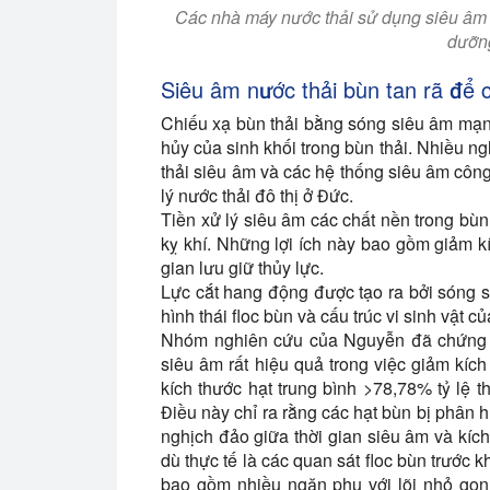
Các nhà máy nước thải sử dụng siêu âm đ
dưỡng
Siêu âm nước thải bùn tan rã để c
Chiếu xạ bùn thải bằng sóng siêu âm mạn
hủy của sinh khối trong bùn thải. Nhiều ngh
thải siêu âm và các hệ thống siêu âm cô
lý nước thải đô thị ở Đức.
Tiền xử lý siêu âm các chất nền trong bùn 
kỵ khí. Những lợi ích này bao gồm giảm kí
gian lưu giữ thủy lực.
Lực cắt hang động được tạo ra bởi sóng s
hình thái floc bùn và cấu trúc vi sinh vật c
Nhóm nghiên cứu của Nguyễn đã chứng m
siêu âm rất hiệu quả trong việc giảm kíc
kích thước hạt trung bình >78,78% tỷ lệ 
Điều này chỉ ra rằng các hạt bùn bị phân 
nghịch đảo giữa thời gian siêu âm và kíc
dù thực tế là các quan sát floc bùn trước k
bao gồm nhiều ngăn phụ với lõi nhỏ gọn