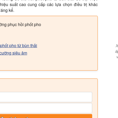
hiệu suất cao cung cấp các lựa chọn điều trị khác
đáng kể.
ường phục hồi phốt pho
phốt pho từ bùn thải
X
á
g cường siêu âm