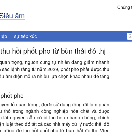
Chúng t
 Siêu âm
iệp
sự tiếp xúc
hu hồi phốt pho từ bùn thải đô thị
 quan trọng, nguồn cung tự nhiên đang giảm nhanh
 sắc lệnh rằng từ năm 2029, phốt pho phải được thu
siêu âm điện mở ra nhiều lựa chọn khác nhau để tăng
 phốt pho
uyên tố quan trọng, được sử dụng rộng rãi làm phân
u thô trong ngành công nghiệp hóa chất và dược
n tài nguyên sẵn có bị thu hẹp nhanh chóng, chính
n luật theo đó tất cả các nhà máy xử lý nước thải đô
đo lường để thu hồi phốt pho từ bùn thải đô thị. Việc