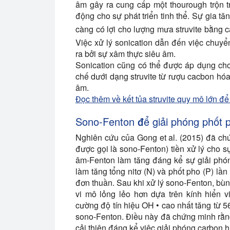
âm gây ra cung cấp một thourough trộn t
động cho sự phát triển tinh thể. Sự gia tă
càng có lợi cho lượng mưa struvite bằng 
Việc xử lý sonication dẫn đến việc chuyể
ra bởi sự xâm thực siêu âm.
Sonication cũng có thể được áp dụng cho
chế dưới dạng struvite từ rượu cacbon hóa 
âm.
Đọc thêm về kết tủa struvite quy mô lớn để 
Sono-Fenton để giải phóng phốt p
Nghiên cứu của Gong et al. (2015) đã ch
được gọi là sono-Fenton) tiền xử lý cho s
âm-Fenton làm tăng đáng kể sự giải phón
làm tăng tổng nitơ (N) và phốt pho (P) lần 
đơn thuần. Sau khi xử lý sono-Fenton, bùn
vi mô lỏng lẻo hơn dựa trên kính hiển v
cường độ tín hiệu OH • cao nhất tăng từ 5
sono-Fenton. Điều này đã chứng minh rằng
cải thiện đáng kể việc giải phóng carbon h