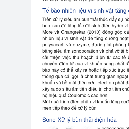
Tế bào nhiên liệu vi sinh vật tăn
Tiền xử lý siêu âm bùn thải thúc đẩy sự h
bùn, sau đó tăng tốc độ sinh điện hydro vi 
More và Ghangrekar (2010) đóng góp các 
nhiên liệu vi sinh vật để tăng cường ho
polysacarit và enzyme, được giải phóng t
bằng siêu âm sonoporation và phá vỡ tế b
cải thiện việc thu hoạch điện từ các tế 
chuyển điện tử của vi khuẩn sang chất rắ
bào này có thể xảy ra hoặc tiếp xúc trực 
thông qua cái gọi là chất trung gian ngoại 
khuẩn và bề mặt điện cực, electron phải 
xảy ra do siêu âm tiền điều trị cho tiêm c
hộ hiệu quả Coulombic cao hơn.
Một quá trình điện phân vi khuẩn tăng cườ
men tiếp theo để xử lý bùn.
Sono-Xử lý bùn thải điện hóa
Electrocoagula