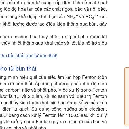
rên cấp độ phân tử cung cấp diện tích bề mặt hoạt
ng tốc độ hòa tan của các chất ngoại bào và nội bào,
+
3-
cách tăng khả dụng sinh học của NH
và PO
Ion.
4
4
n khối lượng được tạo điều kiện thông qua bùn, gây
 rượu cacbon hóa thủy nhiệt, nơi phốt pho được tái
thủy nhiệt thông qua khai thác và kết tủa hỗ trợ siêu
thu hồi phốt pho từ bùn thải!
ho từ bùn thải
ứng minh hiệu quả của siêu âm kết hợp Fenton (còn
ự tan rã bùn thải. Áp dụng phương pháp điều trị siêu
g carbon, nitơ và phốt pho. Việc xử lý sono-Fenton
lượt là 1,7 và 2,2 lần, khi so sánh với điều trị Fenton
 cho thấy kích thước hạt mịn hơn đáng kể và cấu trúc
i điện tử quét. Sử dụng cộng hưởng spin electron,
68,7 bằng cách xử lý Fenton lên 1106,3 sau khi xử lý
 việc xử lý sono-Fenton gây ra sự tan rã của bùn và
ữu cơ, nitơ và phốt pho.