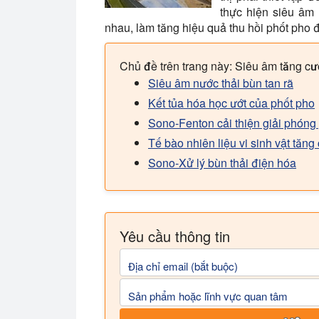
thực hiện siêu âm 
nhau, làm tăng hiệu quả thu hồi phốt pho 
Chủ đề trên trang này: Siêu âm tăng c
Siêu âm nước thải bùn tan rã
Kết tủa hóa học ướt của phốt pho
Sono-Fenton cải thiện giải phóng 
Tế bào nhiên liệu vi sinh vật tăn
Sono-Xử lý bùn thải điện hóa
Yêu cầu thông tin
Địa chỉ email (bắt buộc)
Sản phẩm hoặc lĩnh vực quan tâm