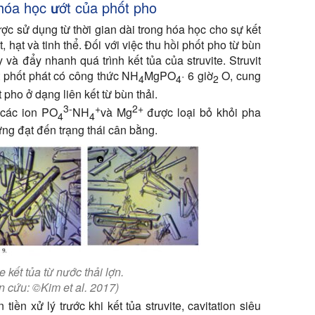
 hóa học ướt của phốt pho
ược sử dụng từ thời gian dài trong hóa học cho sự kết
 hạt và tinh thể. Đối với việc thu hồi phốt pho từ bùn
và đẩy nhanh quá trình kết tủa của struvite. Struvit
t phốt phát có công thức NH
MgPO
· 6 giờ
O, cung
4
4
2
pho ở dạng liên kết từ bùn thải.
3-
+
2+
, các ion PO
NH
và Mg
được loại bỏ khỏi pha
4
4
ứng đạt đến trạng thái cân bằng.
e kết tủa từ nước thải lợn.
n cứu: ©Kim et al. 2017)
iền xử lý trước khi kết tủa struvite, cavitation siêu