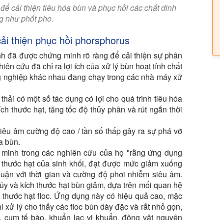
ể cải thiện tiêu hóa bùn và phục hồi các chất dinh
 như phốt pho.
ải thiện phục hồi phorsphorus
h đã được chứng minh rõ ràng để cải thiện sự phân
iên cứu đã chỉ ra lợi ích của xử lý bùn hoạt tính chất
ng nghiệp khác nhau đang chạy trong các nhà máy xử
thải có một số tác dụng có lợi cho quá trình tiêu hóa
ch thước hạt, tăng tốc độ thủy phân và rút ngắn thời
iêu âm cường độ cao / tần số thấp gây ra sự phá vỡ
ủa bùn.
inh trong các nghiên cứu của họ "rằng ứng dụng
h thước hạt của sinh khối, đạt được mức giảm xuống
thuận với thời gian và cường độ phơi nhiễm siêu âm.
hủy và kích thước hạt bùn giảm, dựa trên mối quan hệ
h thước hạt floc. Ứng dụng này có hiệu quả cao, mặc
hi xử lý cho thấy các floc bùn dày đặc và rất nhỏ gọn,
, cụm tế bào, khuẩn lạc vi khuẩn, động vật nguyên