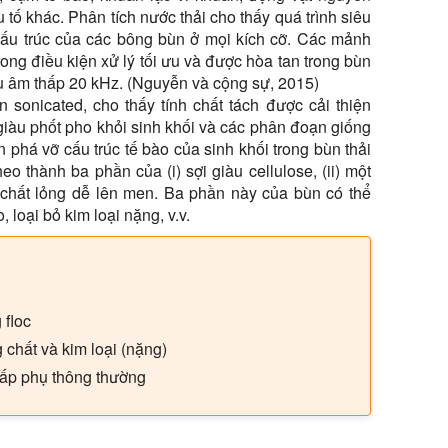
 tố khác. Phân tích nước thải cho thấy quá trình siêu
cấu trúc của các bông bùn ở mọi kích cỡ. Các mảnh
ong điều kiện xử lý tối ưu và được hòa tan trong bùn
êu âm thấp 20 kHz. (Nguyễn và cộng sự, 2015)
n sonicated, cho thấy tính chất tách được cải thiện
iàu phốt pho khỏi sinh khối và các phân đoạn giống
 phá vỡ cấu trúc tế bào của sinh khối trong bùn thải
o thành ba phần của (i) sợi giàu cellulose, (ii) một
ột chất lỏng dễ lên men. Ba phần này của bùn có thể
 loại bỏ kim loại nặng, v.v.
 floc
 chất và kim loại (nặng)
hấp phụ thông thường