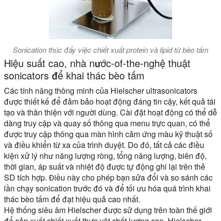
Sonication thúc đẩy việc chiết xuất protein và lipid từ bèo tấm
Hiệu suất cao, nhà nước-of-the-nghệ thuật
sonicators để khai thác bèo tấm
Các tính năng thông minh của Hielscher ultrasonicators
được thiết kế để đảm bảo hoạt động đáng tin cậy, kết quả tái
tạo và thân thiện với người dùng. Cài đặt hoạt động có thể dễ
dàng truy cập và quay số thông qua menu trực quan, có thể
được truy cập thông qua màn hình cảm ứng màu kỹ thuật số
và điều khiển từ xa của trình duyệt. Do đó, tất cả các điều
kiện xử lý như năng lượng ròng, tổng năng lượng, biên độ,
thời gian, áp suất và nhiệt độ được tự động ghi lại trên thẻ
SD tích hợp. Điều này cho phép bạn sửa đổi và so sánh các
lần chạy sonication trước đó và để tối ưu hóa quá trình khai
thác bèo tấm để đạt hiệu quả cao nhất.
Hệ thống siêu âm Hielscher được sử dụng trên toàn thế giới
để sản xuất chiết xuất thực vật chất lượng cao. Hielscher