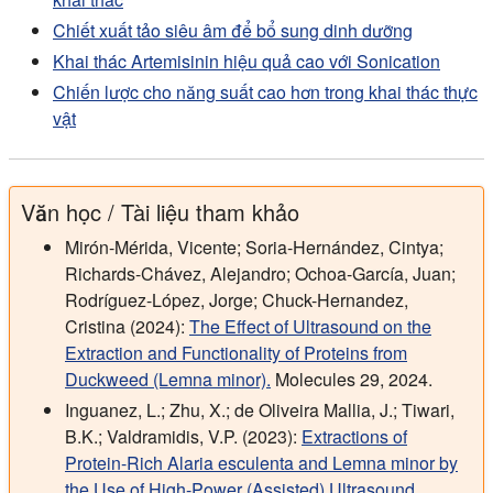
Chiết xuất tảo siêu âm để bổ sung dinh dưỡng
Khai thác Artemisinin hiệu quả cao với Sonication
Chiến lược cho năng suất cao hơn trong khai thác thực
vật
Văn học / Tài liệu tham khảo
Mirón-Mérida, Vicente; Soria-Hernández, Cintya;
Richards-Chávez, Alejandro; Ochoa-García, Juan;
Rodríguez-López, Jorge; Chuck-Hernandez,
Cristina (2024):
The Effect of Ultrasound on the
Extraction and Functionality of Proteins from
Duckweed (Lemna minor).
Molecules 29, 2024.
Inguanez, L.; Zhu, X.; de Oliveira Mallia, J.; Tiwari,
B.K.; Valdramidis, V.P. (2023):
Extractions of
Protein-Rich Alaria esculenta and Lemna minor by
the Use of High-Power (Assisted) Ultrasound.