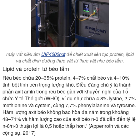
máy vắt siêu âm
UIP4000hdt
để chiết xuất liên tục protein, lipid
và chất dinh dưỡng thực vật từ thực vật như bèo tấm.
Lipid và protein từ bèo tấm
Rêu bèo chứa 20–35% protein, 4–7% chất béo và 4–10%
tinh bột tính trên trọng lượng khô. Điều đáng chú ý là thành
phần axit amin trong rêu bèo gần với khuyến nghị của Tổ
chức Y tế Thế giới (WHO), ví dụ như chứa 4,8% lysine, 2,7%
methionine và cystein, cùng 7,7% phenylalanine và tyrosine.
Hàm lượng axit béo không bão hòa đa nằm trong khoảng
48–71% và hàm lượng cao của axit béo n-3 đã dẫn đến tỷ lệ
n-6/n-3 thuận lợi là 0,5 hoặc thấp hơn.” (Appenroth và các
cộng sự, 2017)