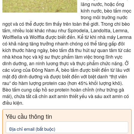
lăng nước, hoặc ống
kính nước, bèo tấm mọc
trong môi trường nước
ngọt và có thể được tìm thấy trên toàn thế giới. Trong chi bèo
tấm, nhiều loài khác nhau như Spirodela, Landoltia, Lemna,
Wolffiella và Wolffia được biết đến. Kể từ khi nhà máy Lemna
có khả năng tăng trưởng nhanh chóng có thể tăng gấp đôi
kích thước hàng ngày, bèo tấm đã thu hút sự quan tâm từ các
nhà khoa học và kỹ sư thực phẩm làm việc trong lĩnh vực
dinh dưỡng, an ninh lương thực và thực phẩm chức năng. Ở
các vùng của Đông Nam Á, bèo tấm được biết đến từ lâu với
mật độ dinh dưỡng và được biết đến với biệt danh “thịt viên
rau” do hàm lượng protein cao (hơn 45% khối lượng khô).
Bèo tấm cung cấp hồ sơ protein hoàn chỉnh (như trứng gà
mái), chứa tất cả chín axit amin thiết yếu và sáu axit amin có
điều kiện.
Yêu cầu thông tin
Địa chỉ email (bắt buộc)