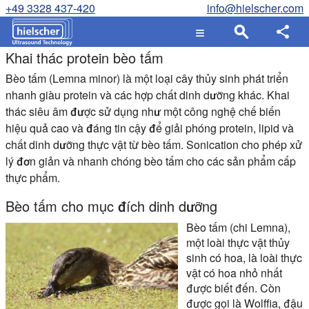
+49 3328 437-420
info@hielscher.com
Khai thác protein bèo tấm
Bèo tấm (Lemna minor) là một loại cây thủy sinh phát triển
nhanh giàu protein và các hợp chất dinh dưỡng khác. Khai
thác siêu âm được sử dụng như một công nghệ chế biến
hiệu quả cao và đáng tin cậy để giải phóng protein, lipid và
chất dinh dưỡng thực vật từ bèo tấm. Sonication cho phép xử
lý đơn giản và nhanh chóng bèo tấm cho các sản phẩm cấp
thực phẩm.
Bèo tấm cho mục đích dinh dưỡng
Bèo tấm (chi Lemna),
một loài thực vật thủy
sinh có hoa, là loài thực
vật có hoa nhỏ nhất
được biết đến. Còn
được gọi là Wolffia, đậu