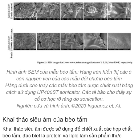
Hình ảnh SEM của mẫu bèo tấm: Hàng trên hiển thị các ô
còn nguyên vẹn của các mẫu đối chứng bèo tấm
Hàng dưới cho thấy các mẫu bèo tấm được chiết xuất bằng
cách sử dụng UP400ST sonicator. Các tế bào cho thấy sự
cố cơ học rõ ràng do sonication.
Nghiên cứu và hình ảnh: ©2023 Inguanez et. Al.
Khai thác siêu âm của bèo tấm
Khai thác siêu âm được sử dụng để chiết xuất các hợp chất
bèo tấm, đặc biệt là protein và lipid làm sản phẩm thực