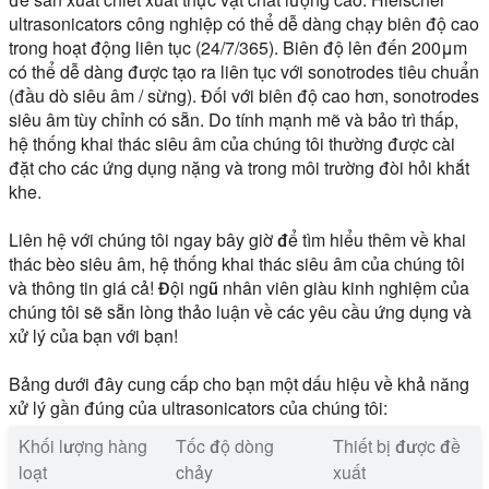
ultrasonicators công nghiệp có thể dễ dàng chạy biên độ cao
trong hoạt động liên tục (24/7/365). Biên độ lên đến 200μm
có thể dễ dàng được tạo ra liên tục với sonotrodes tiêu chuẩn
(đầu dò siêu âm / sừng). Đối với biên độ cao hơn, sonotrodes
siêu âm tùy chỉnh có sẵn. Do tính mạnh mẽ và bảo trì thấp,
hệ thống khai thác siêu âm của chúng tôi thường được cài
đặt cho các ứng dụng nặng và trong môi trường đòi hỏi khắt
khe.
Liên hệ với chúng tôi ngay bây giờ để tìm hiểu thêm về khai
thác bèo siêu âm, hệ thống khai thác siêu âm của chúng tôi
và thông tin giá cả! Đội ngũ nhân viên giàu kinh nghiệm của
chúng tôi sẽ sẵn lòng thảo luận về các yêu cầu ứng dụng và
xử lý của bạn với bạn!
Bảng dưới đây cung cấp cho bạn một dấu hiệu về khả năng
xử lý gần đúng của ultrasonicators của chúng tôi:
Khối lượng hàng
Tốc độ dòng
Thiết bị được đề
loạt
chảy
xuất