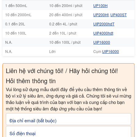
1 đến 500mL
10 đến 200ml / phút
UP100H
10 đến 2000mL
20 đến 400ml / phút
UP200Ht
,
UP400ST
0.1 đến 20L
0.2 đến 4L / phút
UIP2000hdT
10 đến 100L
2 đến 10L / phút
UIP4000hdt
N.A.
10 đến 100L / phút
UIP16000
N.A.
Lớn
Cụm
UIP16000
Liên hệ với chúng tôi! / Hãy hỏi chúng tôi!
Hỏi thêm thông tin
Vui lòng sử dụng mẫu dưới đây để yêu cầu thêm thông tin về
bộ vi xử lý siêu âm, ứng dụng và giá cả. Chúng tôi sẽ vui mừng
thảo luận về quá trình của bạn với bạn và cung cấp cho bạn
một hệ thống siêu âm đáp ứng yêu cầu của bạn!
Địa chỉ email (bắt buộc)
Số điện thoại