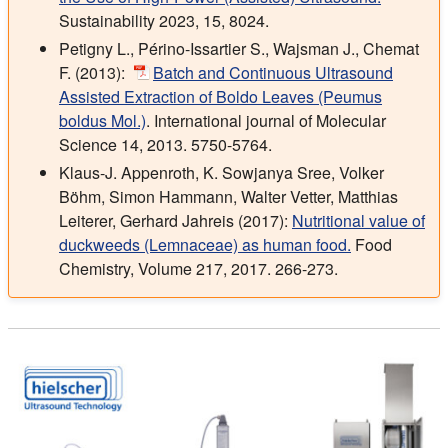
Sustainability 2023, 15, 8024.
Petigny L., Périno-Issartier S., Wajsman J., Chemat
F. (2013):
Batch and Continuous Ultrasound
Assisted Extraction of Boldo Leaves (Peumus
boldus Mol.)
. International journal of Molecular
Science 14, 2013. 5750-5764.
Klaus-J. Appenroth, K. Sowjanya Sree, Volker
Böhm, Simon Hammann, Walter Vetter, Matthias
Leiterer, Gerhard Jahreis (2017):
Nutritional value of
duckweeds (Lemnaceae) as human food.
Food
Chemistry, Volume 217, 2017. 266-273.