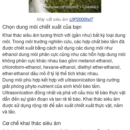
Máy vắt siêu âm
UIP2000hdT
Chọn dung môi chiết xuất của bạn
Khai thác siêu âm tương thích với (gần như) bất kỳ loại dung
môi. Trong môi trường nghiên cứu, các hợp chất bèo tấm đã
được chiết xuất bằng cách sử dụng các dung môi như
ethanol dung môi phân cực cũng như các hỗn hợp dung môi
không phân cực khác nhau bao gồm metanol-ethanol,
chloroform-ethanol, hexane-ethanol, diethyl ether-ethanol,
ether-ethanol dầu mỏ ở tỷ lệ thể tích khác nhau.
Dung môi phù hợp kết hợp với ultrasonication tăng cường
giải phóng phyto-nutrient của sinh khối bèo tấm.
Ultrasonication đồng nhất và phá vỡ cấu trúc tế bào thực vật
dẫn đến sự gián đoạn và tan rã tế bào. Khai thác siêu âm
được sử dụng rộng rãi để sản xuất chiết xuất thực vật, nấm
và tảo.
Cơ chế khai thác siêu âm