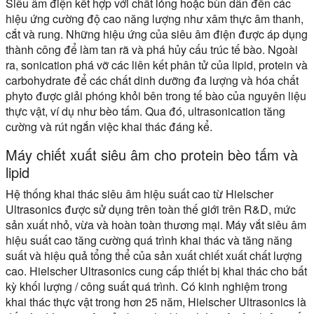
Siêu âm điện kết hợp với chất lỏng hoặc bùn dẫn đến các
hiệu ứng cường độ cao năng lượng như xâm thực âm thanh,
cắt và rung. Những hiệu ứng của siêu âm điện được áp dụng
thành công để làm tan rã và phá hủy cấu trúc tế bào. Ngoài
ra, sonication phá vỡ các liên kết phân tử của lipid, protein và
carbohydrate để các chất dinh dưỡng đa lượng và hóa chất
phyto được giải phóng khỏi bên trong tế bào của nguyên liệu
thực vật, ví dụ như bèo tấm. Qua đó, ultrasonication tăng
cường và rút ngắn việc khai thác đáng kể.
Máy chiết xuất siêu âm cho protein bèo tấm và
lipid
Hệ thống khai thác siêu âm hiệu suất cao từ Hielscher
Ultrasonics được sử dụng trên toàn thế giới trên R&D, mức
sản xuất nhỏ, vừa và hoàn toàn thương mại. Máy vắt siêu âm
hiệu suất cao tăng cường quá trình khai thác và tăng năng
suất và hiệu quả tổng thể của sản xuất chiết xuất chất lượng
cao. Hielscher Ultrasonics cung cấp thiết bị khai thác cho bất
kỳ khối lượng / công suất quá trình. Có kinh nghiệm trong
khai thác thực vật trong hơn 25 năm, Hielscher Ultrasonics là