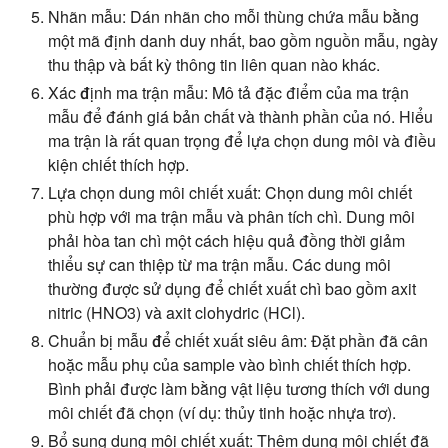
Nhãn mẫu:
Dán nhãn cho mỗi thùng chứa mẫu bằng
một mã định danh duy nhất, bao gồm nguồn mẫu, ngày
thu thập và bất kỳ thông tin liên quan nào khác.
Xác định ma trận mẫu:
Mô tả đặc điểm của ma trận
mẫu để đánh giá bản chất và thành phần của nó. Hiểu
ma trận là rất quan trọng để lựa chọn dung môi và điều
kiện chiết thích hợp.
Lựa chọn dung môi chiết xuất:
Chọn dung môi chiết
phù hợp với ma trận mẫu và phân tích chì. Dung môi
phải hòa tan chì một cách hiệu quả đồng thời giảm
thiểu sự can thiệp từ ma trận mẫu. Các dung môi
thường được sử dụng để chiết xuất chì bao gồm axit
nitric (HNO3) và axit clohydric (HCl).
Chuẩn bị mẫu để chiết xuất siêu âm:
Đặt phần đã cân
hoặc mẫu phụ của sample vào bình chiết thích hợp.
Bình phải được làm bằng vật liệu tương thích với dung
môi chiết đã chọn (ví dụ: thủy tinh hoặc nhựa trơ).
Bổ sung dung môi chiết xuất:
Thêm dung môi chiết đã