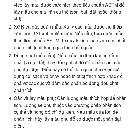
việc lấy mẫu được thực hiện theo tiêu chuẩn ASTM để
lấy mẫu cho ma trận cụ thể (sơn, bụi, đất hoặc không
khí).
Xử lý và bảo quản mẫu:
Xử lý các mẫu được thu thập
cẩn thận để tránh nhiễm bẩn. Nếu cần, bảo quản mẫu
theo tiêu chuẩn ASTM để duy trì tính toàn vẹn của chất
phân tích (chì) trong quá trình bảo quản.
Đồng nhất (nếu cần):
Nếu mẫu thu thập không đồng
nhất (ví dụ: đất), hãy đồng nhất để đảm bảo các mẫu
phụ đại diện. Điều này có thể liên quan đến việc sử
dụng cối sạch và chày hoặc thiết bị thích hợp khác để
phá vỡ các cục và đảm bảo phân bố đồng đều chất
phân tích.
Cân và lấy mẫu phụ:
Cân lượng mẫu thích hợp để phân
tích. Lượng sẽ phụ thuộc vào phương pháp phân tích
cụ thể và nồng độ chì dự kiến. Nếu mẫu quá lớn để
phân tích, hãy lấy mẫu phụ để có được một phần đại
diện.