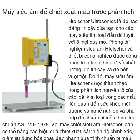
Máy siêu âm để chiết xuất mẫu trước phân tích
Hielscher Ultrasonics là đối tác
đáng tin cậy của bạn cho các
máy siêu âm loại đầu dò tuyệt
vời ở mọi quy mô. Phòng thí
nghiệm siêu âm Hielscher và
thiết bị công nghiệp được công
nhận trên toàn thế giới về chất
lượng, độ tin cậy và độ bền
vượt trội. Do đó, máy siêu âm
Hielscher được thành thạo
trong phân tích nguyên tố của
các loài kim loại trong các mẫu
liên quan đến sức khỏe môi
trường và nghề nghiệp và phù
hợp để chuẩn bị mẫu theo tiêu
chuẩn ASTM E 1979. Với máy chiết siêu âm Hielscher, bạn
có thể nâng cao hiệu quả chiết xuất, cải thiện độ chính xác,
giảm sử dụng hóa chất, đẩy nhanh quá trình chuẩn bị mẫu