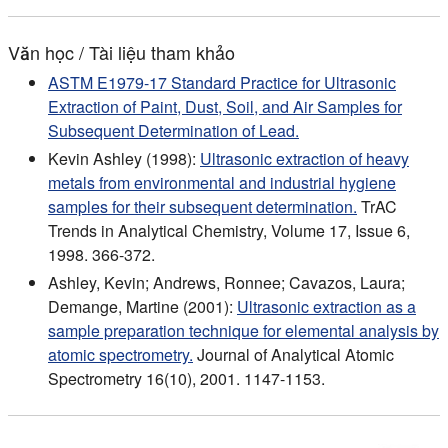
Văn học / Tài liệu tham khảo
ASTM E1979-17 Standard Practice for Ultrasonic
Extraction of Paint, Dust, Soil, and Air Samples for
Subsequent Determination of Lead.
Kevin Ashley (1998):
Ultrasonic extraction of heavy
metals from environmental and industrial hygiene
samples for their subsequent determination.
TrAC
Trends in Analytical Chemistry, Volume 17, Issue 6,
1998. 366-372.
Ashley, Kevin; Andrews, Ronnee; Cavazos, Laura;
Demange, Martine (2001):
Ultrasonic extraction as a
sample preparation technique for elemental analysis by
atomic spectrometry.
Journal of Analytical Atomic
Spectrometry 16(10), 2001. 1147-1153.