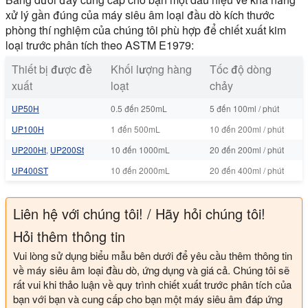
xử lý gần đúng của máy siêu âm loại đầu dò kích thước
phòng thí nghiệm của chúng tôi phù hợp để chiết xuất kim
loại trước phân tích theo ASTM E1979:
Thiết bị được đề
Khối lượng hàng
Tốc độ dòng
xuất
loạt
chảy
UP50H
0.5 đến 250mL
5 đến 100ml / phút
UP100H
1 đến 500mL
10 đến 200ml / phút
UP200Ht
,
UP200St
10 đến 1000mL
20 đến 200ml / phút
UP400ST
10 đến 2000mL
20 đến 400ml / phút
Liên hệ với chúng tôi! / Hãy hỏi chúng tôi!
Hỏi thêm thông tin
Vui lòng sử dụng biểu mẫu bên dưới để yêu cầu thêm thông tin
về máy siêu âm loại đầu dò, ứng dụng và giá cả. Chúng tôi sẽ
rất vui khi thảo luận về quy trình chiết xuất trước phân tích của
bạn với bạn và cung cấp cho bạn một máy siêu âm đáp ứng