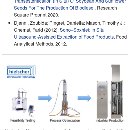
Transesterification (In Situ) Of Soybean And Sunflower
Seeds For The Production Of Biodiesel.
Research
Square Preprint 2020.
Djenni, Zoubida; Pingret, Daniella; Mason, Timothy J.;
Chemat, Farid (2012):
Sono–Soxhlet: In Situ
Ultrasound-Assisted Extraction of Food Products.
Food
Analytical Methods, 2012.