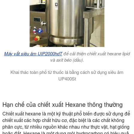
Máy vắt siêu âm UIP2000hdT
để cải thiện chiết xuất hexane lipid
và axit béo (dầu).
Khai thác toàn phổ từ thuốc lá bằng cách sử dụng siêu âm
UP400St
Video cho thấy quá trình chiết xuất alkaloid từ thuốc lá bằng
Hạn chế của chiết xuất Hexane thông thường
Chiết xuất hexane là một kỹ thuật phổ biến được sử dụng để
chiết xuất các hợp chất hữu cơ, đặc biệt là các chất không
phân cực, từ nhiều nguồn khác nhau như thực vật, hạt giống
hoặc đất. Hexane là một dung môi hydrocarbon có hiệu quả