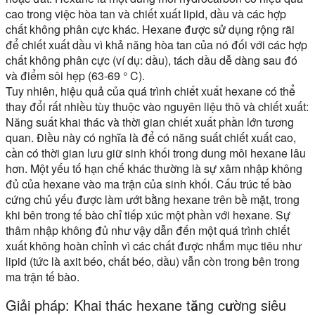
cao trong việc hòa tan và chiết xuất lipid, dầu và các hợp
chất không phân cực khác. Hexane được sử dụng rộng rãi
để chiết xuất dầu vì khả năng hòa tan của nó đối với các hợp
chất không phân cực (ví dụ: dầu), tách dầu dễ dàng sau đó
và điểm sôi hẹp (63-69 ° C).
Tuy nhiên, hiệu quả của quá trình chiết xuất hexane có thể
thay đổi rất nhiều tùy thuộc vào nguyên liệu thô và chiết xuất:
Năng suất khai thác và thời gian chiết xuất phần lớn tương
quan. Điều này có nghĩa là để có năng suất chiết xuất cao,
cần có thời gian lưu giữ sinh khối trong dung môi hexane lâu
hơn. Một yếu tố hạn chế khác thường là sự xâm nhập không
đủ của hexane vào ma trận của sinh khối. Cấu trúc tế bào
cứng chủ yếu được làm ướt bằng hexane trên bề mặt, trong
khi bên trong tế bào chỉ tiếp xúc một phần với hexane. Sự
thâm nhập không đủ như vậy dẫn đến một quá trình chiết
xuất không hoàn chỉnh vì các chất được nhắm mục tiêu như
lipid (tức là axit béo, chất béo, dầu) vẫn còn trong bên trong
ma trận tế bào.
Giải pháp: Khai thác hexane tăng cường siêu