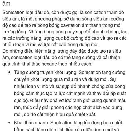
âm
Sonication loại đầu dò, còn được gọi là sonication thăm dò
siêu âm, là một phương pháp sử dụng sóng siêu âm cường
độ cao để tạo ra bong bóng cavitation âm thanh trong môi
trường lỏng. Những bong bóng này sụp đổ nhanh chóng, tạo
ra các trường năng lượng cục bộ cường độ cao và tạo ra các
nhiễu loạn vi mô và lực cắt cao trong dung môi.
Do những điều kiện năng lượng dày đặc được tạo ra siêu
âm, sonication loại đầu dò có thể tăng cường và cải thiện
quá trình khai thác hexane theo nhiều cách:
Tăng cường truyền khối lượng:
Sonication tăng cường
chuyển khối lượng giữa mẫu rắn và dung môi. Sự
nhiễu loạn vi mô và sự sụp đổ nhanh chóng của bong
bóng xâm thực tạo ra lực cắt mạnh và thay đổi áp suất
cục bộ. Điều này phá vỡ lớp ranh giới xung quanh mẫu
rắn, thúc đẩy giải phóng các hợp chất đích vào dung
môi, do đó cải thiện hiệu quả chiết xuất.
Khai thác nhanh:
Sonication tăng tốc động học chiết
bằng cách tăng diện tích tiếp xúc giữa dung môi và