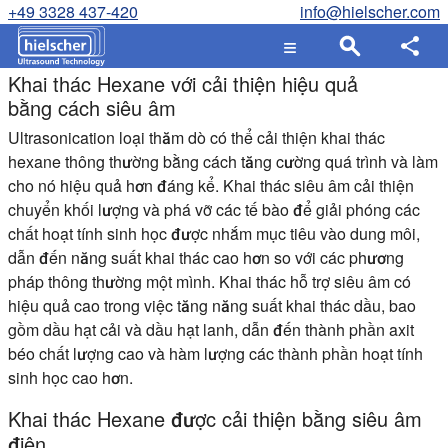
+49 3328 437-420
info@hielscher.com
Khai thác Hexane với cải thiện hiệu quả
bằng cách siêu âm
Ultrasonication loại thăm dò có thể cải thiện khai thác
hexane thông thường bằng cách tăng cường quá trình và làm
cho nó hiệu quả hơn đáng kể. Khai thác siêu âm cải thiện
chuyển khối lượng và phá vỡ các tế bào để giải phóng các
chất hoạt tính sinh học được nhắm mục tiêu vào dung môi,
dẫn đến năng suất khai thác cao hơn so với các phương
pháp thông thường một mình. Khai thác hỗ trợ siêu âm có
hiệu quả cao trong việc tăng năng suất khai thác dầu, bao
gồm dầu hạt cải và dầu hạt lanh, dẫn đến thành phần axit
béo chất lượng cao và hàm lượng các thành phần hoạt tính
sinh học cao hơn.
Khai thác Hexane được cải thiện bằng siêu âm
điện