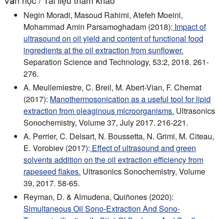
Negin Moradi, Masoud Rahimi, Atefeh Moeini,
Mohammad Amin Parsamoghadam (2018):
Impact of
ultrasound on oil yield and content of functional food
ingredients at the oil extraction from sunflower.
Separation Science and Technology, 53:2, 2018. 261-
276.
A. Meullemiestre, C. Breil, M. Abert-Vian, F. Chemat
(2017):
Manothermosonication as a useful tool for lipid
extraction from oleaginous microorganisms.
Ultrasonics
Sonochemistry, Volume 37, July 2017. 216-221.
A. Perrier, C. Delsart, N. Boussetta, N. Grimi, M. Citeau,
E. Vorobiev (2017):
Effect of ultrasound and green
solvents addition on the oil extraction efficiency from
rapeseed flakes.
Ultrasonics Sonochemistry, Volume
39, 2017. 58-65.
Reyman, D. & Almudena, Quiñones (2020):
Simultaneous Oil Sono-Extraction And Sono-