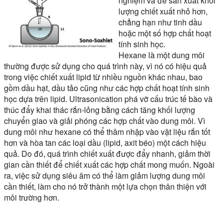
nghiệm và để sản xuất khối
lượng chiết xuất nhỏ hơn,
chẳng hạn như tinh dầu
hoặc một số hợp chất hoạt
tính sinh học.
Hexane là một dung môi
thường được sử dụng cho quá trình này, vì nó có hiệu quả
trong việc chiết xuất lipid từ nhiều nguồn khác nhau, bao
gồm dầu hạt, dầu tảo cũng như các hợp chất hoạt tính sinh
học dựa trên lipid. Ultrasonication phá vỡ cấu trúc tế bào và
thúc đẩy khai thác rắn-lỏng bằng cách tăng khối lượng
chuyển giao và giải phóng các hợp chất vào dung môi. Vì
dung môi như hexane có thể thâm nhập vào vật liệu rắn tốt
hơn và hòa tan các loại dầu (lipid, axit béo) một cách hiệu
quả. Do đó, quá trình chiết xuất được đẩy nhanh, giảm thời
gian cần thiết để chiết xuất các hợp chất mong muốn. Ngoài
ra, việc sử dụng siêu âm có thể làm giảm lượng dung môi
cần thiết, làm cho nó trở thành một lựa chọn thân thiện với
môi trường hơn.