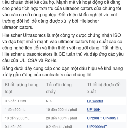
tiêu chuẩn thiết kế của họ. Mạnh mẽ và hoạt động dễ dàng
cho phép tích hợp trơn tru của ultrasonicators của chúng tôi
vào các cơ sở công nghiệp. Điều kiện khắc nghiệt và môi
trường đòi hỏi dễ dàng được xử lý bởi Hielscher
ultrasonicators.
Hielscher Ultrasonics là một công ty được chứng nhận ISO
và đặc biệt nhấn mạnh vào ultrasonicators hiệu suất cao có
công nghệ tiên tiến và thân thiện với người dùng. Tất nhiên,
Hielscher ultrasonicators là CE tuân thủ và đáp ứng các yêu
cầu của UL, CSA và RoHs.
Bảng dưới đây cung cấp cho bạn một dấu hiệu về khả năng
xử lý gần đúng của sonicators của chúng tôi:
Khối lượng hàng
Tốc độ dòng
Thiết bị được đề
loạt
chảy
xuất
0.5 đến 1,5mL
N.A.
LọTweeter
1 đến 500mL
10 đến 200ml / phút
UP100H
10 đến 2000mL
20 đến 400ml / phút
UP200Ht
,
UP400ST
0.1 đến 20L
0.2 đến 4L / phút
UIP2000hdT