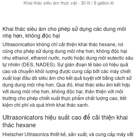
Khai thác siêu âm thực vật - 30 lít / 8 gallon lô
Khai thác thực vật siêu âm cho năng suất cao hơn. Máy đồng nh
Khai thác siêu âm cho phép sử dụng các dung môi
nhẹ hơn, không độc hại
Ultrasonication không chỉ cải thiện khai thác hexane, nó
cũng cho phép sử dụng dung môi nhẹ hơn, không độc hại
như ethanol, ethanol nước, nước hoặc dung môi eutectic sâu
tự nhiên (DES, NADES). Sự gián đoạn tế bào có hiệu quả
cao và chuyển khối lượng được cung cấp bởi các máy chiết
xuất loại đầu dò siêu âm cho kết quả tuyệt vời bằng cách sử
dụng dung môi nhẹ hơn. Qua đó, khai thác siêu âm kết hợp
với dung môi nhẹ hơn, không độc hại, thân thiện với môi
trường cho phép chiết xuất thực phẩm chất lượng cao, tiết
kiệm chi phí và quá trình khai thác xanh.
Ultrasonicators hiệu suất cao để cải thiện khai
thác hexane
Hielscher Ultrasonics thiết kế, sản xuất, và cung cấp máy vắt