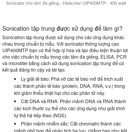
Sonicator cho tấm đa giếng - Hielscher UIP400MTP - 400 watt
Hielscher UIP400MTP là sonicator linh hoạt nhất cho các tấm 
The UIP400MTP is not an ultrasonic bath. It'a a high intensity 
Sonication tập trung được sử dụng để làm gì?
Sonication tập trung được sử dụng cho các ứng dụng khác
nhau trong chuẩn bị mẫu. Với sonicator thông lượng cao
UIP400MTP bạn có thể hợp lý hóa và tạo điều kiện thuận lợi
cho việc chuẩn bị mẫu trong các tấm đa giếng, ELISA, PCR
và microtiter bằng cách sử dụng sonication tập trung để có
kết quả đáng tin cậy và tái tạo.
Ly giải tế bào:
Phá vỡ các tế bào mở để trích xuất
các thành phần tế bào (protein, DNA, RNA, v.v.) trong
khi giảm thiểu thiệt hại cho các phân tử này.
Cắt DNA và RNA:
Phân mảnh DNA và RNA thành
các kích thước cụ thể cho các ứng dụng như giải trình
tự thế hệ tiếp theo (NGS).
Phân mảnh nhiễm sắc:
Cắt chromatin thành các
mảnh nhỏ hơn để phân tích hạ lưu, chẳng hạn như kết