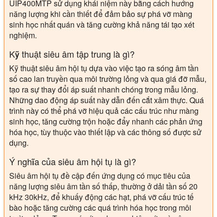
UIP400MTP sử dụng khái niệm này bằng cách hướng
năng lượng khi cần thiết để đảm bảo sự phá vỡ màng
sinh học nhất quán và tăng cường khả năng tái tạo xét
nghiệm.
Kỹ thuật siêu âm tập trung là gì?
Kỹ thuật siêu âm hội tụ dựa vào việc tạo ra sóng âm tần
số cao lan truyền qua môi trường lỏng và qua giá đỡ mẫu,
tạo ra sự thay đổi áp suất nhanh chóng trong mẫu lỏng.
Những dao động áp suất này dẫn đến cắt xâm thực. Quá
trình này có thể phá vỡ hiệu quả các cấu trúc như màng
sinh học, tăng cường trộn hoặc đẩy nhanh các phản ứng
hóa học, tùy thuộc vào thiết lập và các thông số được sử
dụng.
Ý nghĩa của siêu âm hội tụ là gì?
Siêu âm hội tụ đề cập đến ứng dụng có mục tiêu của
năng lượng siêu âm tần số thấp, thường ở dải tần số 20
kHz 30kHz, để khuấy động các hạt, phá vỡ cấu trúc tế
bào hoặc tăng cường các quá trình hóa học trong môi