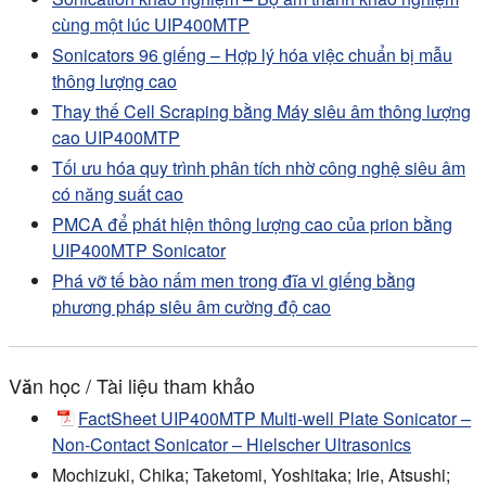
cùng một lúc UIP400MTP
Sonicators 96 giếng – Hợp lý hóa việc chuẩn bị mẫu
thông lượng cao
Thay thế Cell Scraping bằng Máy siêu âm thông lượng
cao UIP400MTP
Tối ưu hóa quy trình phân tích nhờ công nghệ siêu âm
có năng suất cao
PMCA để phát hiện thông lượng cao của prion bằng
UIP400MTP Sonicator
Phá vỡ tế bào nấm men trong đĩa vi giếng bằng
phương pháp siêu âm cường độ cao
Văn học / Tài liệu tham khảo
FactSheet UIP400MTP Multi-well Plate Sonicator –
Non-Contact Sonicator – Hielscher Ultrasonics
Mochizuki, Chika; Taketomi, Yoshitaka; Irie, Atsushi;