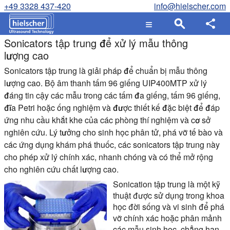
+49 3328 437-420
info@hielscher.com
Sonicators tập trung để xử lý mẫu thông
lượng cao
Sonicators tập trung là giải pháp để chuẩn bị mẫu thông
lượng cao. Bộ âm thanh tấm 96 giếng UIP400MTP xử lý
đáng tin cậy các mẫu trong các tấm đa giếng, tấm 96 giếng,
đĩa Petri hoặc ống nghiệm và được thiết kế đặc biệt để đáp
ứng nhu cầu khắt khe của các phòng thí nghiệm và cơ sở
nghiên cứu. Lý tưởng cho sinh học phân tử, phá vỡ tế bào và
các ứng dụng khám phá thuốc, các sonicators tập trung này
cho phép xử lý chính xác, nhanh chóng và có thể mở rộng
cho nghiên cứu chất lượng cao.
Sonication tập trung là một kỹ
thuật được sử dụng trong khoa
học đời sống và vi sinh để phá
vỡ chính xác hoặc phân mảnh
các mẫu sinh học, chẳng hạn