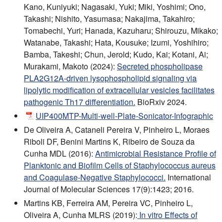
Kano, Kuniyuki; Nagasaki, Yuki; Miki, Yoshimi; Ono,
Takashi; Nishito, Yasumasa; Nakajima, Takahiro;
Tomabechi, Yuri; Hanada, Kazuharu; Shirouzu, Mikako;
Watanabe, Takashi; Hata, Kousuke; Izumi, Yoshihiro;
Bamba, Takeshi; Chun, Jerold; Kudo, Kai; Kotani, Ai;
Murakami, Makoto (2024):
Secreted phospholipase
PLA2G12A-driven lysophospholipid signaling via
lipolytic modification of extracellular vesicles facilitates
pathogenic Th17 differentiation.
BioRxiv 2024.
UIP400MTP-Multi-well-Plate-Sonicator-Infographic
De Oliveira A, Cataneli Pereira V, Pinheiro L, Moraes
Riboli DF, Benini Martins K, Ribeiro de Souza da
Cunha MDL (2016):
Antimicrobial Resistance Profile of
Planktonic and Biofilm Cells of Staphylococcus aureus
and Coagulase-Negative Staphylococci.
International
Journal of Molecular Sciences 17(9):1423; 2016.
Martins KB, Ferreira AM, Pereira VC, Pinheiro L,
Oliveira A, Cunha MLRS (2019):
In vitro Effects of