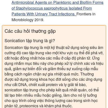
Antimicrobial Agents on Planktonic and Biofilm Forms
of Staphylococcus saprophyticus Isolated From
Patients With Urinary Tract Infections.
Frontiers in
Microbiology 2019.
Các câu hỏi thường gặp
Sonication tập trung là gì?
Sonication tập trung là một kỹ thuật sử dụng sóng siêu âm
cường độ cao tập trung vào một khu vực cụ thể để phá vỡ,
cắt hoặc đồng nhất hóa các mẫu ở cấp độ phân tử. Ứng
dụng nhắm mục tiêu này cho phép xử lý chính xác và hiệu
quả, giảm sự biến đổi và giảm thiểu sự xuống cấp mẫu
bằng cách ngăn chặn sự gia nhiệt quá mức. Thường
được sử dụng trong khoa học đời sống cho các ứng dụng
như cắt DNA, chiết xuất protein và ly giải tế bào,
sonication tập trung cho phép kết quả nhất quán, có thể
tái tạo trên nhiều mẫu hoặc giếng, làm cho nó lý tưởng
cho quy trình công việc thông lượng cao trong sinh học
phân tử, proteomics và khám phá thuốc.