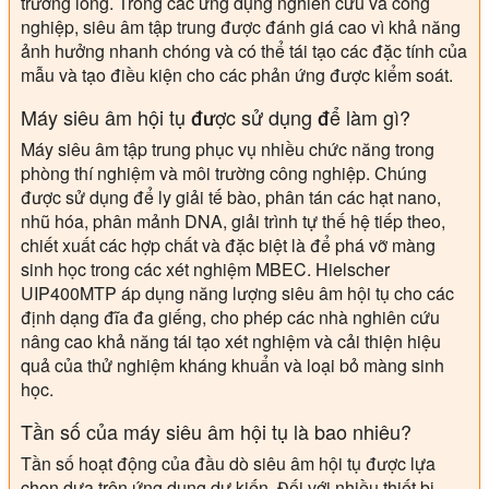
trường lỏng. Trong các ứng dụng nghiên cứu và công
nghiệp, siêu âm tập trung được đánh giá cao vì khả năng
ảnh hưởng nhanh chóng và có thể tái tạo các đặc tính của
mẫu và tạo điều kiện cho các phản ứng được kiểm soát.
Máy siêu âm hội tụ được sử dụng để làm gì?
Máy siêu âm tập trung phục vụ nhiều chức năng trong
phòng thí nghiệm và môi trường công nghiệp. Chúng
được sử dụng để ly giải tế bào, phân tán các hạt nano,
nhũ hóa, phân mảnh DNA, giải trình tự thế hệ tiếp theo,
chiết xuất các hợp chất và đặc biệt là để phá vỡ màng
sinh học trong các xét nghiệm MBEC. Hielscher
UIP400MTP áp dụng năng lượng siêu âm hội tụ cho các
định dạng đĩa đa giếng, cho phép các nhà nghiên cứu
nâng cao khả năng tái tạo xét nghiệm và cải thiện hiệu
quả của thử nghiệm kháng khuẩn và loại bỏ màng sinh
học.
Tần số của máy siêu âm hội tụ là bao nhiêu?
Tần số hoạt động của đầu dò siêu âm hội tụ được lựa
chọn dựa trên ứng dụng dự kiến. Đối với nhiều thiết bị