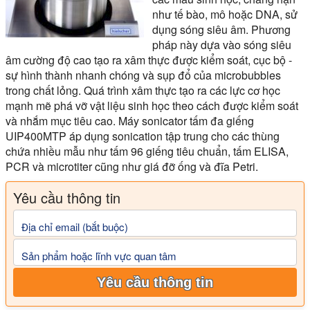
như tế bào, mô hoặc DNA, sử
dụng sóng siêu âm. Phương
pháp này dựa vào sóng siêu
âm cường độ cao tạo ra xâm thực được kiểm soát, cục bộ -
sự hình thành nhanh chóng và sụp đổ của microbubbles
trong chất lỏng. Quá trình xâm thực tạo ra các lực cơ học
mạnh mẽ phá vỡ vật liệu sinh học theo cách được kiểm soát
và nhắm mục tiêu cao. Máy sonicator tấm đa giếng
UIP400MTP áp dụng sonication tập trung cho các thùng
chứa nhiều mẫu như tấm 96 giếng tiêu chuẩn, tấm ELISA,
PCR và microtiter cũng như giá đỡ ống và đĩa Petri.
Yêu cầu thông tin
Địa chỉ email (bắt buộc)
Sản phẩm hoặc lĩnh vực quan tâm
Yêu cầu thông tin