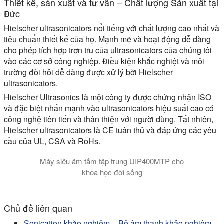
Thiết kế, sản xuất và tư vấn – Chất lượng Sản xuất tại
Đức
Hielscher ultrasonicators nổi tiếng với chất lượng cao nhất và
tiêu chuẩn thiết kế của họ. Mạnh mẽ và hoạt động dễ dàng
cho phép tích hợp trơn tru của ultrasonicators của chúng tôi
vào các cơ sở công nghiệp. Điều kiện khắc nghiệt và môi
trường đòi hỏi dễ dàng được xử lý bởi Hielscher
ultrasonicators.
Hielscher Ultrasonics là một công ty được chứng nhận ISO
và đặc biệt nhấn mạnh vào ultrasonicators hiệu suất cao có
công nghệ tiên tiến và thân thiện với người dùng. Tất nhiên,
Hielscher ultrasonicators là CE tuân thủ và đáp ứng các yêu
cầu của UL, CSA và RoHs.
Máy siêu âm tấm tập trung UIP400MTP cho
khoa học đời sống
Chủ đề liên quan
Sonication khảo nghiệm – Bộ âm thanh khảo nghiệm