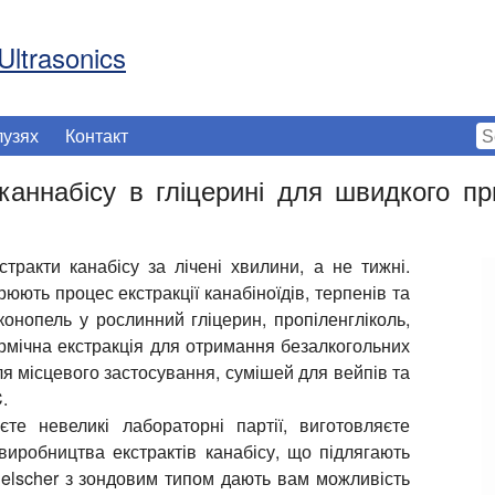
Ultrasonics
лузях
Контакт
 каннабісу в гліцерині для швидкого пр
стракти канабісу за лічені хвилини, а не тижні.
рюють процес екстракції канабіноїдів, терпенів та
конопель у рослинний гліцерин, пропіленгліколь,
термічна екстракція для отримання безалкогольних
для місцевого застосування, сумішей для вейпів та
.
те невеликі лабораторні партії, виготовляєте
иробництва екстрактів канабісу, що підлягають
ielscher з зондовим типом дають вам можливість