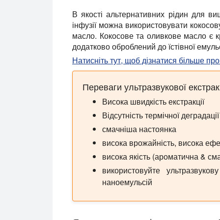
В якості альтернативних рідин для вищ
інфузії можна використовувати кокосов
масло. Кокосове та оливкове масло є 
додатково оброблений до їстівної емульс
Натисніть тут, щоб дізнатися більше про
Переваги ультразвукової екстракц
Висока швидкість екстракції
Відсутність термічної деградації
смачніша настоянка
висока врожайність, висока ефе
висока якість (ароматична & см
використовуйте ультразвуков
наноемульсій