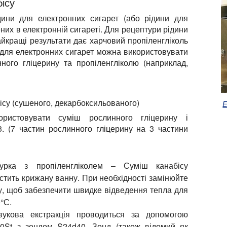
ісу
дини для електронних сигарет (або рідини для
ених в електронній сигареті. Для рецептури рідини
айкращі результати дає харчовий пропіленгліколь
н для електронних сигарет можна використовувати
ного гліцерину та пропіленгліколю (наприклад,
ісу (сушеного, декарбоксильованого)
Е
ристовувати суміш рослинного гліцерину і
3. (7 частин рослинного гліцерину на 3 частини
рка з пропіленгліколем – Суміш канабісу
стить крижану ванну. При необхідності замінюйте
ку, щоб забезпечити швидке відведення тепла для
°С.
укова екстракція проводиться за допомогою
0St з зондом S24d40. Зонд (також відомий як