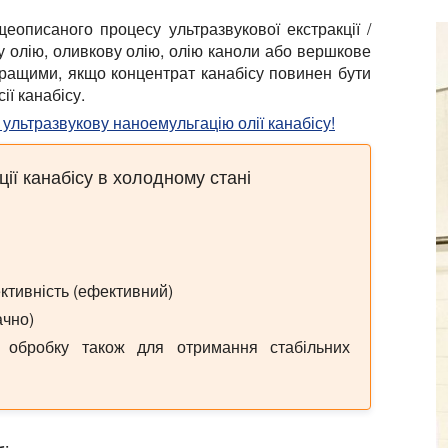
еописаного процесу ультразвукової екстракції /
у олію, оливкову олію, олію каноли або вершкове
кращими, якщо концентрат канабісу повинен бути
ії канабісу.
 ультразвукову наноемульгацію олії канабісу!
ії канабісу в холодному стані
ктивність (ефективний)
ачно)
у обробку також для отримання стабільних