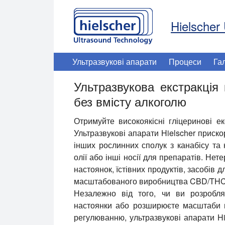
Hielscher 
Ультразвукові апарати
Процеси
Га
Ультразвукова екстракція
без вмісту алкоголю
Отримуйте високоякісні гліцеринові ек
Ультразвукові апарати Hielscher приско
інших рослинних сполук з канабісу та 
олії або інші носії для препаратів. Не
настоянок, їстівних продуктів, засобів 
масштабованого виробництва CBD/THC
Незалежно від того, чи ви розробляє
настоянки або розширюєте масштаби в
регулюванню, ультразвукові апарати H