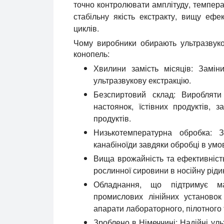
точно контролювати амплітуду, температ
стабільну якість екстракту, вищу ефе
циклів.
Чому виробники обирають ультразвуков
конопель:
Хвилини замість місяців:
Заміни
ультразвукову екстракцію.
Безспиртовий склад:
Виробляти 
настоянок, їстівних продуктів, 
продуктів.
Низькотемпературна обробка:
Зб
канабіноїди завдяки обробці в ум
Вища врожайність та ефективніст
рослинної сировини в носійну ріди
Обладнання, що підтримує ма
промислових лінійних установок
апарати лабораторного, пілотного
Зроблено в Німеччині:
Надійні уль