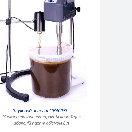
ентів.
Звуковий апарат UP400St
–
Ультразвукова екстракція канабісу в
збоченій партії об'ємом 8 л