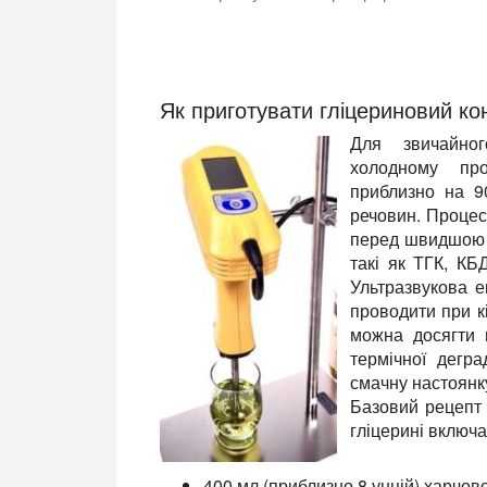
Ультразвуковий гомогенізатор UP400St
Як приготувати гліцериновий ко
Для звичайног
холодному про
приблизно на 9
речовин. Процес
перед швидшою г
такі як ТГК, КБ
Ультразвукова е
проводити при к
можна досягти п
термічної дегра
смачну настоянку
Базовий рецепт 
гліцерині включа
400 мл (приблизно 8 унцій) харчов