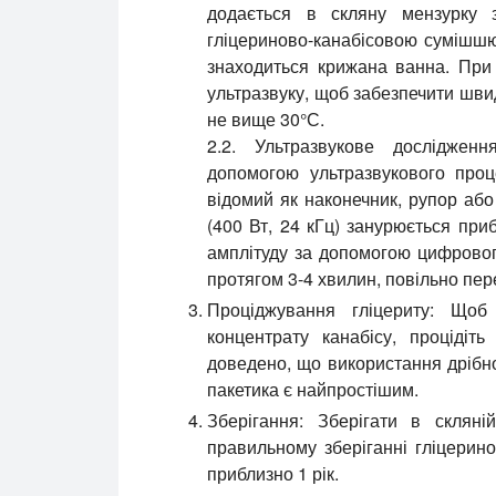
додається в скляну мензурку 
гліцериново-канабісовою сумішшю 
знаходиться крижана ванна. При 
ультразвуку, щоб забезпечити шви
не вище 30°С.
2.2. Ультразвукове дослідження
допомогою ультразвукового про
відомий як наконечник, рупор аб
(400 Вт, 24 кГц) занурюється при
амплітуду за допомогою цифрово
протягом 3-4 хвилин, повільно пер
Проціджування гліцериту:
Щоб в
концентрату канабісу, процідіть
доведено, що використання дрібн
пакетика є найпростішим.
Зберігання:
Зберігати в скляній
правильному зберіганні гліцерино
приблизно 1 рік.