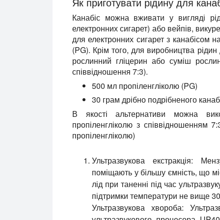
Як приготувати рідину для канаб
Канабіс можна вживати у вигляді рі
електронних сигарет) або вейпів, викур
для електронних сигарет з канабісом н
(PG). Крім того, для виробництва ріди
рослинний гліцерин або суміш рослин
співвідношення 7:3).
500 мл пропіленгліколю (PG)
30 грам дрібно подрібненого канаб
В якості альтернативи можна вико
пропіленгліколю з співвідношенням 7:
пропіленгліколю)
Ультразвукова екстракція:
Мензу
поміщають у більшу ємність, що мі
лід при таненні під час ультразву
підтримки температури не вище 30
Ультразвукова хвороба:
Ультразв
ультразвукового процесора UP40