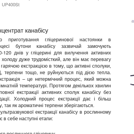
UP400St
 для перемішаної періодичної екстракції рослинних компон
нцентрат канабісу
о приготування гліцеринової настоянки в
цесі бутони канабісу зазвичай замочують
0-120 днів у гліцерині для вилучення активних
 холоду дуже трудомісткий, але він має перевагу
арячою екстракцією в тому, що активні сполуки,
Д, терпени тощо, не руйнуються під дією тепла.
кстракція – це нетермічний процес, який можна
імнатній температурі. Протягом декількох хвилин
овної екстракції активних сполук канабісу без
дації. Холодний процес екстракції дає і більш
, так як ароматичні терпени зберігаються.
ультразвукової екстракції канабісу в рослинному
є в себе наступні етапи:
ого рослинного гліцерину