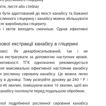
іти, листя або стебла)
 бути адаптований до якості канабісу та бажаної
рослинного гліцерину і канабісу можна збільшувати
яг виробництва гліцериту.
в і квітів виходять смачніше. Однак ефективні
вої екстракції канабісу в гліцерині
ово):
Як декарбоксильований, так і не
а екстрагувати за допомогою наступних кроків.
ктивності ТГК однозначно рекомендується
ня максимально ефективної настоянки канабісу
и рослинну сировину канабісу. Це можна легко
у в духовці. Тому розігрійте духовку до 240 ° F /
 до 40 хвилин, помішуючи кожні 10 хвилин, щоб він
 канабісу охолонути перед подальшою обробкою.
хої подрібненої рослинної сировини канабісу