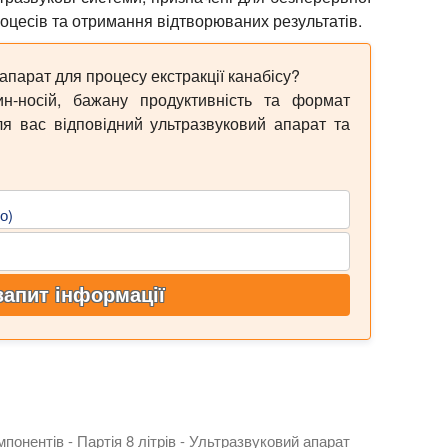
оцесів та отримання відтворюваних результатів.
парат для процесу екстракції канабісу?
ин-носій, бажану продуктивність та формат
я вас відповідний ультразвуковий апарат та
о)
запит інформації
онентів - Партія 8 літрів - Ультразвуковий апарат