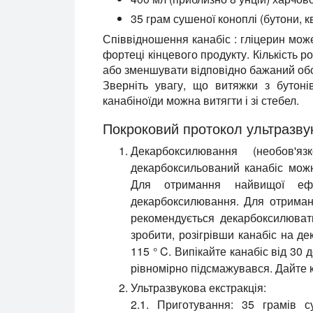
35 грам сушеної коноплі (бутони, кв
Співвідношення канабіс : гліцерин може
фортеці кінцевого продукту. Кількість 
або зменшувати відповідно бажаний обс
Зверніть увагу, що витяжки з бутоні
канабіноїди можна витягти і зі стебел.
Покроковий протокол ультразвуко
Декарбоксилювання (необов'язк
декарбоксильований канабіс можн
Для отримання найвищої ефе
декарбоксилювання. Для отриман
рекомендується декарбоксилюват
зробити, розігрівши канабіс на дек
115 ° C. Випікайте канабіс від 30
рівномірно підсмажувався. Дайте
Ультразвукова екстракція:
2.1. Приготування:
35 грамів су