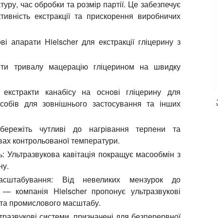
уру, час обробки та розмір партії. Це забезпечує
ктивність екстракції та прискорення виробничих
і апарати Hielscher для екстракції гліцерину з
ти тривалу мацерацію гліцерином на швидку
екстракти канабісу на основі гліцерину для
засобів для зовнішнього застосування та інших
ережіть чутливі до нагрівання терпени та
овах контрольованої температури.
ь:
Ультразвукова кавітація покращує масообмін з
ну.
сштабування:
Від невеликих мензурок до
 — компанія Hielscher пропонує ультразвукові
 та промислового масштабу.
тразвукові системи, призначені для безперервної