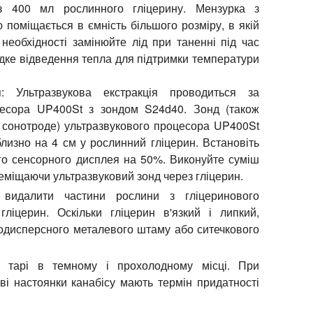
з 400 мл рослинного гліцерину. Мензурка з
поміщається в ємність більшого розміру, в якій
необхідності замінюйте лід при таненні під час
дке відведення тепла для підтримки температури
:
Ультразвукова екстракція проводиться за
цесора UP400St з зондом S24d40. Зонд (також
о сонотроде) ультразвукового процесора UP400St
близно на 4 см у рослинний гліцерин. Встановіть
го сенсорного дисплея на 50%. Виконуйте суміш
еміщаючи ультразвуковий зонд через гліцерин.
идалити частини рослини з гліцеринового
 гліцерин. Оскільки гліцерин в'язкий і липкий,
одисперсного металевого штаму або ситечкового
 тарі в темному і прохолодному місці. При
ві настоянки канабісу мають термін придатності