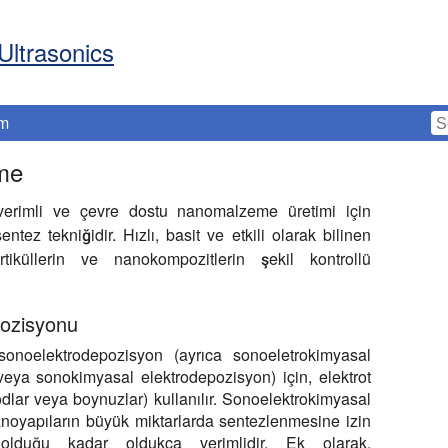
Ultrasonics
im
rme
 verimli ve çevre dostu nanomalzeme üretimi için
tez tekniğidir. Hızlı, basit ve etkili olarak bilinen
rtiküllerin ve nanokompozitlerin şekil kontrollü
pozisyonu
sonoelektrodepozisyon (ayrıca sonoeletrokimyasal
veya sonokimyasal elektrodepozisyon) için, elektrot
odlar veya boynuzlar) kullanılır. Sonoelektrokimyasal
nanoyapıların büyük miktarlarda sentezlenmesine izin
olduğu kadar oldukça verimlidir. Ek olarak,