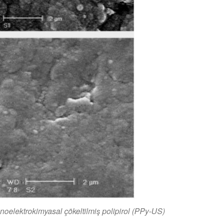
onoelektrokimyasal çökeltilmiş polipirol (PPy-US)