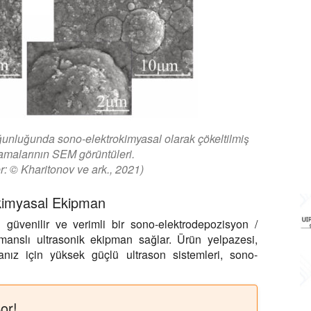
unluğunda sono-elektrokimyasal olarak çökeltilmiş
malarının SEM görüntüleri.
r: © Kharitonov ve ark., 2021)
kimyasal Ekipman
 güvenilir ve verimli bir sono-elektrodepozisyon /
manslı ultrasonik ekipman sağlar. Ürün yelpazesi,
anız için yüksek güçlü ultrason sistemleri, sono-
or!