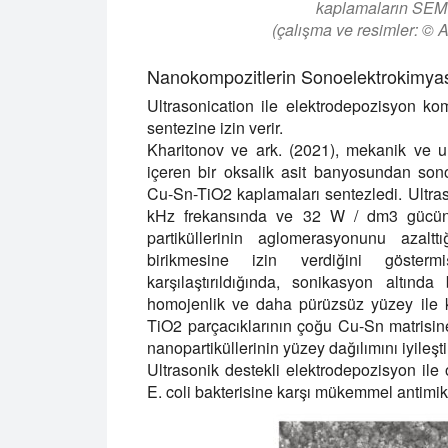
kaplamaların SEM 
(çalışma ve resimler: © 
Nanokompozitlerin Sonoelektrokimyasa
Ultrasonication ile elektrodepozisyon ko
sentezine izin verir.
Kharitonov ve ark. (2021), mekanik ve u
içeren bir oksalik asit banyosundan so
Cu-Sn-TiO2 kaplamaları sentezledi. Ultras
kHz frekansında ve 32 W / dm3 gücünde
partiküllerinin aglomerasyonunu azalt
birikmesine izin verdiğini gösterm
karşılaştırıldığında, sonikasyon altınd
homojenlik ve daha pürüzsüz yüzey ile k
TiO2 parçacıklarının çoğu Cu-Sn matrisin
nanopartiküllerinin yüzey dağılımını iyileşt
Ultrasonik destekli elektrodepozisyon il
E. coli bakterisine karşı mükemmel antimikro