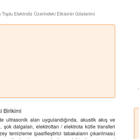
 Toplu Elektroliz Üzerindeki Etkisinin Gösterimi
nunun elektrik akımı üzerindeki olumlu etkisini göstermektedir. El
 Birikimi
lite ultrasonik alan uygulandığında, akustik akış ve
şok dalgaları, elektrottan / elektrota kütle transferi
zey temizleme (pasifleştirici tabakaların çıkarılması)