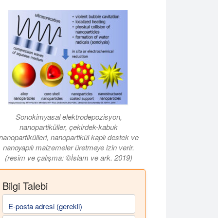
ektro-kimya yükseltmeli bir Hielscher UP100H (100 Watt, 30kHz) ultr
Sonokimyasal elektrodepozisyon,
nanopartiküller, çekirdek-kabuk
nanopartikülleri, nanopartikül kaplı destek ve
nanoyapılı malzemeler üretmeye izin verir.
(resim ve çalışma: ©İslam ve ark. 2019)
Bilgi Talebi
E-posta adresi (gerekli)