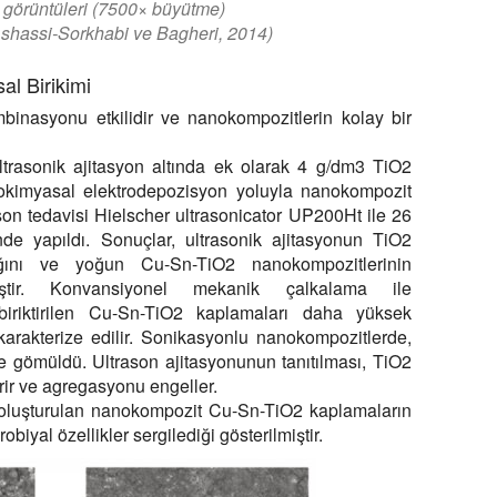
görüntüleri (7500× büyütme)
Ashassi-Sorkhabi ve Bagheri, 2014)
l Birikimi
mbinasyonu etkilidir ve nanokompozitlerin kolay bir
ltrasonik ajitasyon altında ek olarak 4 g/dm3 TiO2
nokimyasal elektrodepozisyon yoluyla nanokompozit
on tedavisi Hielscher ultrasonicator UP200Ht ile 26
 yapıldı. Sonuçlar, ultrasonik ajitasyonun TiO2
tığını ve yoğun Cu-Sn-TiO2 nanokompozitlerinin
iştir. Konvansiyonel mekanik çalkalama ile
a biriktirilen Cu-Sn-TiO2 kaplamaları daha yüksek
arakterize edilir. Sonikasyonlu nanokompozitlerde,
e gömüldü. Ultrason ajitasyonunun tanıtılması, TiO2
irir ve agregasyonu engeller.
e oluşturulan nanokompozit Cu-Sn-TiO2 kaplamaların
biyal özellikler sergilediği gösterilmiştir.