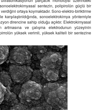
 ultrasonikasyonun parçacık morfolojisi üzerindeki
, sonoelektrokimyasal sentezin, polipirolün güçlü bir
verdiğini ortaya koymaktadır. Sono-elektro-biriktirme
e karşılaştırıldığında, sonoelektrokimya yöntemiyle
yon direncine sahip olduğu açıktır. Elektrokimyasal
nin artmasına ve çalışma elektrodunun yüzeyinin
irrolün yüksek verimli, yüksek kaliteli bir sentezine