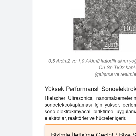
0,5 A/dm2 ve 1,0 A/dm2 katodik akım yoğ
Cu-Sn-TiO2 kapla
(çalışma ve resimle
Yüksek Performanslı Sonoelektro
Hielscher Ultrasonics, nanomalzemelerin
sonoelektrokaplaması için yüksek perfor
sono-elektrokimyasal biriktirme uygulam
elektrotlar, reaktörler ve hücreler içerir.
Bizimle İletişime Geçin! / Bize S