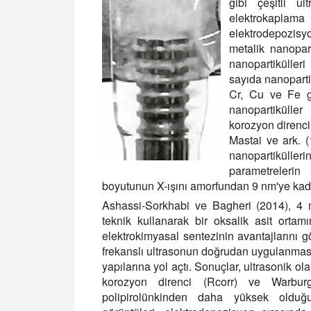
gibi çeşitli ul
elektrokapla
elektrodepozisy
metalik nanopart
nanopartiküller
sayıda nanopartik
Cr, Cu ve Fe gi
nanopartiküller
korozyon direnci 
Mastai ve ark. 
nanopartikülleri
parametrelerin
boyutunun X-ışını amorfundan 9 nm'ye kadar (
Ashassi-Sorkhabi ve Bagheri (2014), 4 
teknik kullanarak bir oksalik asit ortam
elektrokimyasal sentezinin avantajlarını 
frekanslı ultrasonun doğrudan uygulanmas
yapılarına yol açtı. Sonuçlar, ultrasonik o
korozyon direnci (Rcorr) ve Warburg
polipirolünkinden daha yüksek olduğ