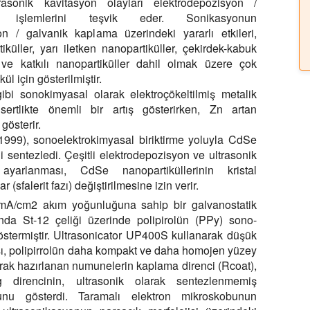
trasonik kavitasyon olayları elektrodepozisyon /
ma işlemlerini teşvik eder. Sonikasyonun
on / galvanik kaplama üzerindeki yararlı etkileri,
iküller, yarı iletken nanopartiküller, çekirdek-kabuk
i ve katkılı nanopartiküller dahil olmak üzere çok
ül için gösterilmiştir.
bi sonokimyasal olarak elektroçökeltilmiş metalik
 sertlikte önemli bir artış gösterirken, Zn artan
gösterir.
(1999), sonoelektrokimyasal biriktirme yoluyla CdSe
ni sentezledi. Çeşitli elektrodepozisyon ve ultrasonik
 ayarlanması, CdSe nanopartiküllerinin kristal
sfalerit fazı) değiştirilmesine izin verir.
mA/cm2 akım yoğunluğuna sahip bir galvanostatik
ında St-12 çeliği üzerinde polipirolün (PPy) sono-
göstermiştir. Ultrasonicator UP400S kullanarak düşük
ı, polipirrolün daha kompakt ve daha homojen yüzey
larak hazırlanan numunelerin kaplama direnci (Rcoat),
 direncinin, ultrasonik olarak sentezlenmemiş
unu gösterdi. Taramalı elektron mikroskobunun