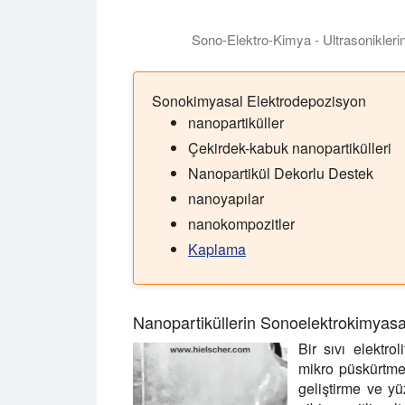
Sono-Elektro-Kimya - Ultrasoniklerin
Bu video, doğrudan elektrot ultrasonikasyo
Sonokimyasal Elektrodepozisyon
nanopartiküller
Çekirdek-kabuk nanopartikülleri
Nanopartikül Dekorlu Destek
nanoyapılar
nanokompozitler
Kaplama
Nanopartiküllerin Sonoelektrokimyasal
Bir sıvı elektro
mikro püskürtme, 
geliştirme ve yü