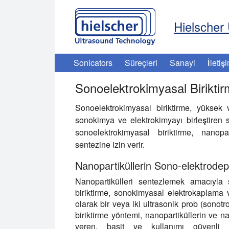
Hielscher 
Sonicators
Süreçleri
Sanayi
İletiş
Sonoelektrokimyasal Birikti
Sonoelektrokimyasal biriktirme, yüksek
sonokimya ve elektrokimyayı birleştiren sen
sonoelektrokimyasal biriktirme, nanopa
sentezine izin verir.
Nanopartiküllerin Sono-elektrode
Nanopartikülleri sentezlemek amacıyla 
biriktirme, sonokimyasal elektrokaplama 
olarak bir veya iki ultrasonik prob (sonotr
biriktirme yöntemi, nanopartiküllerin ve 
veren, basit ve kullanımı güvenli 