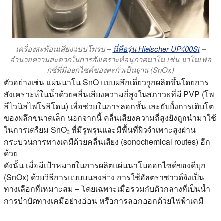
เครื่องสะท้อนเสียงแบบโพรบ –
นี่คือรุ่น Hielscher UP400St
–
อำนวยความสะดวกในการสังเคราะห์อนุภาคนาโน เช่น นาโนเฟล
กซ์ที่มีออกไซด์ของตะกั่วเป็นฐาน (SnOx)
ตัวอย่างเช่น แผ่นนาโน SnO แบบผลึกเดี่ยวถูกผลิตขึ้นโดยการ
สังเคราะห์ในน้ำด้วยคลื่นเสียงความถี่สูงในสภาวะที่มี PVP (โพ
ลีไวนิลไพโรลิโดน) เพื่อช่วยในการลอกชั้นและยับยั้งการเติบโต
ของผลึกขนาดเล็ก นอกจากนี้ คลื่นเสียงความถี่สูงยังถูกนำมาใช้
ในการเตรียม SnO₂ ที่มีรูพรุนและมีพื้นที่ผิวจำเพาะสูงผ่าน
กระบวนการทางเคมีด้วยคลื่นเสียง (sonochemical routes) อีก
ด้วย
ดังนั้น เมื่อมีเป้าหมายในการผลิตแผ่นนาโนออกไซด์ของดีบุก
(SnOx) ด้วยวิธีการแบบบนลงล่าง การใช้อัลตราซาวด์จึงเป็น
ทางเลือกที่เหมาะสม – โดยเฉพาะเมื่อรวมกับตัวกลางที่เป็นน้ำ
การบำบัดทางเคมีอย่างอ่อน หรือการลอกออกด้วยไฟฟ้าเคมี