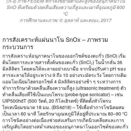
(ก-ง) ภาพ FESEM ที่กำลังขยายต่ำและสูงของอนุภาคนาโน
SnO ที่เตรียมด้วยคลื่นเสียงความถี่สูงและเผาที่อุณหภูมิ 600
°C
การศึกษาและภาพ: © อุลลาห์ และคณะ, 2017
การสังเคราะห์แผ่นนาโน SnOx – ภาพรวม
กระบวนการ
การสังเคราะห์อนุภาคนาโนของออกไซด์ของตะกั่ว (SnO) เริ่ม
ต้นโดยการละลายสารตั้งต้นของตะกั่ว (SnCl₂) ในน้ำกลั่น 36
มิลลิลิตร โดยคนให้ละลายอย่างเบามือ จากนั้นปรับค่า pH ของ
สารละลายให้อยู่ระหว่าง 9 ถึง 10 อย่างระมัดระวัง โดยการเติม
แอมโมเนียมไฮดรอกไซด์ 4 มิลลิลิตรอย่างช้า ๆ ระหว่างการ
ทำการรักษาด้วยคลื่นเสียงความถี่สูง (ultrasonic treatment) ตัว
ทำคลื่นเสียงที่ใช้เป็นแบบโพรบ (probe-type sonicator) – เช่น
UIP500hdT (500 วัตต์, 20 กิโลเฮิรตซ์) ที่ติดตั้งหัวโพรบ
ไทเทเนียมขนาด 18 มม. (BS4d18) – ใช้เพื่อทำการโซนิคผสม
เป็นเวลา 60 นาที โดยรักษาอุณหภูมิให้อยู่ที่ประมาณ 80–90 °C
การโซนิคอย่างต่อเนื่องช่วยส่งเสริมการเกิดนิวเคลียสและการ
เจริญเติบโตอย่างสม่ำเสมอของอนุภาคนาโนออกไซด์ของตะกั่ว