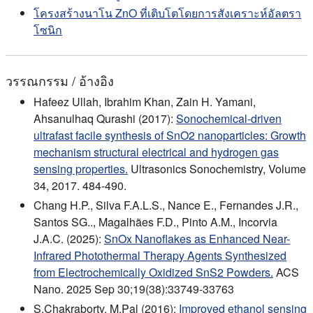
โครงสร้างนาโน ZnO ที่เติบโตโดยการสังเคราะห์อัลตรา
โซนิก
วรรณกรรม / อ้างอิง
Hafeez Ullah, Ibrahim Khan, Zain H. Yamani,
Ahsanulhaq Qurashi (2017):
Sonochemical-driven
ultrafast facile synthesis of SnO2 nanoparticles: Growth
mechanism structural electrical and hydrogen gas
sensing properties.
Ultrasonics Sonochemistry, Volume
34, 2017. 484-490.
Chang H.P., Silva F.A.L.S., Nance E., Fernandes J.R.,
Santos SG.., Magalhães F.D., Pinto A.M., Incorvia
J.A.C. (2025):
SnOx Nanoflakes as Enhanced Near-
Infrared Photothermal Therapy Agents Synthesized
from Electrochemically Oxidized SnS2 Powders.
ACS
Nano. 2025 Sep 30;19(38):33749-33763
S.Chakraborty, M.Pal (2016):
Improved ethanol sensing