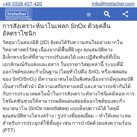
+49 3328 437-420
info@hielscher.com
การสังเคราะห์นาโนเฟลก SnOx ด้วยคลื่น
อัลตราโซนิก
วัสดุนาโนสองมิติ (2D) ยังคงได้รับความสนใจอย่างมากใน
วิทยาศาสตร์วัสดุ เนื่องจากมีพื้นที่ผิวสูง คุณสมบัติทาง
อิเล็กทรอนิกส์ที่สามารถปรับแต่งได้ และปฏิสัมพันธ์ที่เป็น
เอกลักษณ์กับแสงและสสาร ในบรรดาวัสดุเหล่านี้ ระบบที่มี
ออกไซด์ของตะกั่วเป็นฐาน (โดยทั่วไปคือ SnO₂ หรือเฟสผสม
ของ SnO/SnO₂) มีความน่าสนใจเป็นพิเศษเนื่องจากมีคุณสมบัติ
เป็นสารกึ่งตัวนำ มีความเสถียรทางเคมี และสามารถเข้ากันได้
กับการประมวลผลในน้ำในการสังเคราะห์ทางโซนิเคมิคอล การ
โซนิเคชันช่วยให้สามารถผลิตแผ่นฟอยล์ออกไซด์ของตะกั่ว
ขนาดนาโน (SnOx nanoflakes) แบบท็อปดาวน์ได้ โดยมี
คุณสมบัติทางโครงสร้าง / รูปร่างที่ยอดเยี่ยม – ทำให้เหมาะสม
สำหรับการประยุกต์ใช้ขั้นสูง เช่น การบำบัดด้วยแสงความร้อน
(PTT)