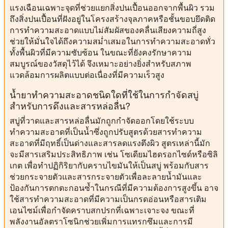
แรงเฉือนเฉพาะจุดที่ช่วยแยกสิ่งปนเปื้อนออกจากพื้นผิว รวม
ถึงสิ่งปนเปื้อนที่ฝังอยู่ในโครงสร้างจุลภาคหรือชั้นขอบยึดติด
การทำความสะอาดแบบไม่สัมผัสของคลื่นเสียงความถี่สูง
ช่วยให้มั่นใจได้ถึงความสม่ำเสมอในการทำความสะอาดทั่ว
ทั้งพื้นผิวที่มีความซับซ้อน ในขณะที่ยังคงรักษาความ
สมบูรณ์ของวัสดุไว้ได้ จึงเหมาะอย่างยิ่งสำหรับสภาพ
แวดล้อมการผลิตแบบต่อเนื่องที่มีความเร็วสูง
น้ำยาทำความสะอาดชนิดใดที่ใช้ในการกำจัดสบู่
สำหรับการดึงและสารหล่อลื่น?
สบู่ที่วาดและสารหล่อลื่นมักถูกกำจัดออกโดยใช้ระบบ
ทำความสะอาดที่เป็นน้ำซึ่งถูกปรับสูตรด้วยสารทำความ
สะอาดที่มีฤทธิ์เป็นด่างและสารลดแรงตึงผิว สูตรเหล่านี้มัก
จะมีสารเสริมประสิทธิภาพ เช่น โซเดียมไฮดรอกไซด์หรือซิลิ
เกต เพื่อทำปฏิกิริยากับคราบไขมันให้เป็นสบู่ พร้อมกับสาร
ช่วยกระจายตัวและสารกระจายตัวเพื่อละลายน้ำมันและ
ป้องกันการตกตะกอนซ้ำในกรณีที่มีความต้องการสูงขึ้น อาจ
ใช้สารทำความสะอาดที่มีความเป็นกรดอ่อนหรือสารเติม
เอนไซม์เพื่อกำจัดคราบสกปรกที่เฉพาะเจาะจง ขณะที่
พลังงานอัลตราโซนิกช่วยเพิ่มการแทรกซึมและการมี