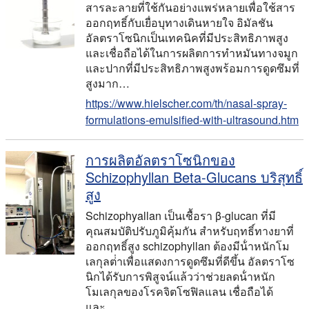
สารละลายที่ใช้กันอย่างแพร่หลายเพื่อใช้สาร
ออกฤทธิ์กับเยื่อบุทางเดินหายใจ อิมัลชัน
อัลตราโซนิกเป็นเทคนิคที่มีประสิทธิภาพสูง
และเชื่อถือได้ในการผลิตการทําหมันทางจมูก
และปากที่มีประสิทธิภาพสูงพร้อมการดูดซึมที่
สูงมาก…
https://www.hielscher.com/th/nasal-spray-
formulations-emulsified-with-ultrasound.htm
การผลิตอัลตราโซนิกของ
Schizophyllan Beta-Glucans บริสุทธิ์
สูง
Schizophyallan เป็นเชื้อรา β-glucan ที่มี
คุณสมบัติปรับภูมิคุ้มกัน สําหรับฤทธิ์ทางยาที่
ออกฤทธิ์สูง schizophyllan ต้องมีน้ําหนักโม
เลกุลต่ําเพื่อแสดงการดูดซึมที่ดีขึ้น อัลตราโซ
นิกได้รับการพิสูจน์แล้วว่าช่วยลดน้ําหนัก
โมเลกุลของโรคจิตโซฟิลแลน เชื่อถือได้
และ…