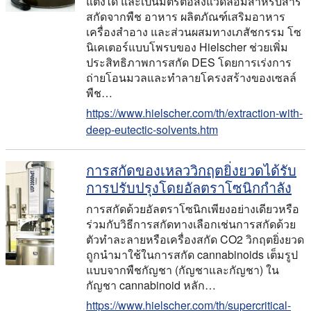
แต่งได้ และเป็นมิตรต่อสิ่งแวดล้อมสำหรับสาร
สกัดจากพืช อาหาร ผลิตภัณฑ์เสริมอาหาร
เครื่องสำอาง และส่วนผสมทางเภสัชกรรม โซ
นิเคเตอร์แบบโพรบของ Hielscher ช่วยเพิ่ม
ประสิทธิภาพการสกัด DES โดยการเร่งการ
ถ่ายโอนมวลและทำลายโครงสร้างของเซลล์
พืช…
https://www.hielscher.com/th/extraction-with-
deep-eutectic-solvents.htm
การสกัดของเหลววิกฤตยิ่งยวดได้รับ
การปรับปรุงโดยอัลตราโซนิกกําลัง
การสกัดด้วยอัลตราโซนิกเพียงอย่างเดียวหรือ
ร่วมกับวิธีการสกัดทางเลือกเช่นการสกัดด้วย
ตัวทําละลายหรือเครื่องสกัด CO2 วิกฤตยิ่งยวด
ถูกนํามาใช้ในการสกัด cannabinoids เต็มรูป
แบบจากพืชกัญชา (กัญชาและกัญชา) ใน
กัญชา cannabinoid หลัก…
https://www.hielscher.com/th/supercritical-