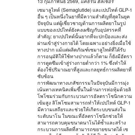
13 กุมภาพันธ์ 2569
,
แคธริน ฮิลเชอร์
เซมาลูไทด์ (Semaglutide) และเปปไทด์ GLP-1
อื่น ๆ เป็นหนึ่งในยาที่มีความสำคัญที่สุดในยุค
ปัจจุบัน แต่ผู้เชี่ยวชาญด้านการผลิตยาในรูป
แบบของเปปไทด์ยังคงเผชิญกับอุปสรรคที่
สำคัญ: ยาเปปไทด์นั้นยากที่จะปกป้องและส่ง
ผ่านเข้าสู่ร่างกายได้ โดยเฉพาะอย่างยิ่งเมื่อใช้
ทางปาก แม้แต่ผลิตภัณฑ์เซมาลูไทด์ที่ได้รับ
การอนุมัติให้ใช้ทางปากแล้วก็ตาม ก็ยังมีอัตรา
การดูดซึมเข้าสู่ร่างกายต่ำกว่า 1% ซึ่งทำให้
ต้องใช้ปริมาณยาที่สูงและกลยุทธ์การผลิตยาที่
ซับซ้อน
การพัฒนาทางเภสัชกรรมในปัจจุบันมีการมุ่ง
เน้นทางเทคนิคเพิ่มขึ้นในด้านการห่อหุ้มด้วยลิ
โพโซมร่วมกับกระบวนการอัลตราโซนิกความ
เข้มสูง ลิโพโซมสามารถทำให้เปปไทด์ GLP-1
มีความเสถียรและช่วยให้เกิดระบบขนส่งใน
ระดับนาโน ในขณะที่อัลตราโซนิกช่วยให้
สามารถควบคุมขนาดนาโนได้ซ้ำและสร้าง
กระบวนการผลิตที่สามารถขยายขนาดได้ เซ