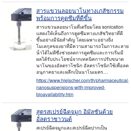
สารแขวนลอยนาโนทางเภสัชกรรม
พร้อมการดูดซึมที่ดีขึ้น
สารแขวนลอยนาโนที่เตรียมโดย sonication
แสดงให้เห็นถึงการดูดซึมทางเภสัชวิทยาที่ดี
ขึ้นอย่างมีนัยสําคัญ โดยเฉพาะอย่างยิ่ง
โมเลกุลของยาที่มีความสามารถในการละลาย
น้ําได้ไม่ดีซึ่งช่วยลดการดูดซึมและการเริ่มมี
ผลได้รับประโยชน์จากเทคนิคการปรับขนาด
นาโนของอัลตราโซนิก อัลตราโซนิกใช้เพื่อลด
อนุภาคยาและผลึกเป็นนาโนเมตร…
https://www.hielscher.com/th/pharmaceutical-
nanosuspensions-with-improved-
bioavailability.htm
สูตรสเปรย์ฉีดจมูก อิมัลชันด้วย
อัลตราซาวนด์
สเปรย์ฉีดจมูกและสเปรย์ฉีดปากเป็น