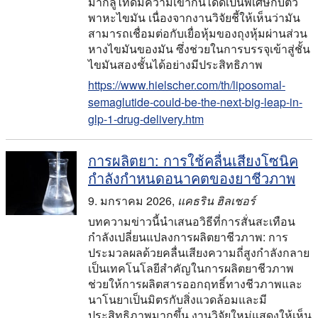
มากลูไทด์มีความเข้ากันได้ดีเป็นพิเศษกับตัว
พาหะไขมัน เนื่องจากงานวิจัยชี้ให้เห็นว่ามัน
สามารถเชื่อมต่อกับเยื่อหุ้มของถุงหุ้มผ่านส่วน
หางไขมันของมัน ซึ่งช่วยในการบรรจุเข้าสู่ชั้น
ไขมันสองชั้นได้อย่างมีประสิทธิภาพ
https://www.hielscher.com/th/liposomal-
semaglutide-could-be-the-next-big-leap-in-
glp-1-drug-delivery.htm
การผลิตยา: การใช้คลื่นเสียงโซนิค
กำลังกำหนดอนาคตของยาชีวภาพ
9. มกราคม 2026
,
แคธริน ฮิลเชอร์
บทความข่าวนี้นำเสนอวิธีที่การสั่นสะเทือน
กำลังเปลี่ยนแปลงการผลิตยาชีวภาพ: การ
ประมวลผลด้วยคลื่นเสียงความถี่สูงกำลังกลาย
เป็นเทคโนโลยีสำคัญในการผลิตยาชีวภาพ
ช่วยให้การผลิตสารออกฤทธิ์ทางชีวภาพและ
นาโนยาเป็นมิตรกับสิ่งแวดล้อมและมี
ประสิทธิภาพมากขึ้น งานวิจัยใหม่แสดงให้เห็น