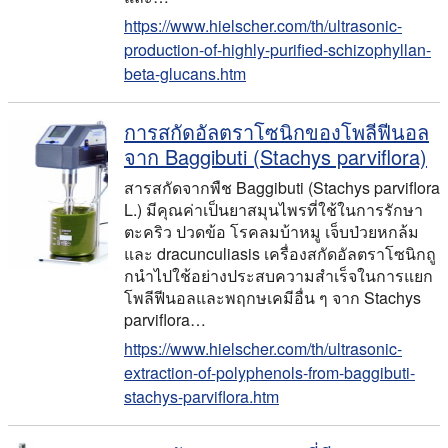
https://www.hielscher.com/th/ultrasonic-
production-of-highly-purified-schizophyllan-
beta-glucans.htm
การสกัดอัลตราโซนิกของโพลีฟีนอล
จาก Baggibuti (Stachys parviflora)
สารสกัดจากพืช Baggibuti (Stachys parviflora
L.) มีคุณค่าเป็นยาสมุนไพรที่ใช้ในการรักษา
ตะคริว ปวดข้อ โรคลมบ้าหมู เจ็บป่วยหกล้ม
และ dracunculiasis เครื่องสกัดอัลตราโซนิกถู
กนําไปใช้อย่างประสบความสําเร็จในการแยก
โพลีฟีนอลและพฤกษเคมีอื่น ๆ จาก Stachys
parviflora…
https://www.hielscher.com/th/ultrasonic-
extraction-of-polyphenols-from-baggibuti-
stachys-parviflora.htm