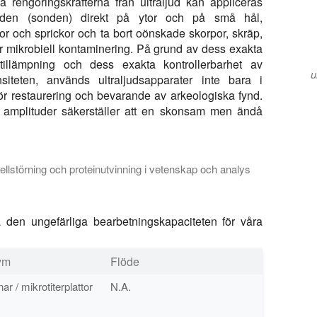
 rengöringskrafterna från ultraljud kan appliceras
den (sonden) direkt på ytor och på små hål,
kor och sprickor och ta bort oönskade skorpor, skräp,
r mikrobiell kontaminering. På grund av dess exakta
tillämpning och dess exakta kontrollerbarhet av
u
ensiteten, används ultraljudsapparater inte bara i
för restaurering och bevarande av arkeologiska fynd.
a amplituder säkerställer att en skonsam men ändå
ellstörning och proteinutvinning i vetenskap och analys
v ultraljudsapparat som är bäst för dina provberedningsuppgifter
 den ungefärliga bearbetningskapaciteten för våra
ym
Flöde
ar / mikrotiterplattor
N.A.