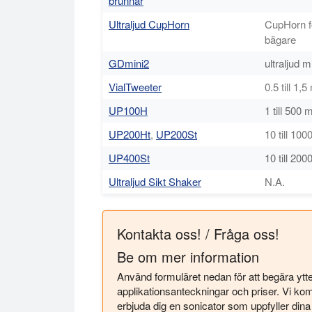
brunnar
Ultraljud CupHorn
CupHorn fö
bägare
GDmini2
ultraljud 
VialTweeter
0.5 till 1,5
UP100H
1 till 500 m
UP200Ht
,
UP200St
10 till 100
UP400St
10 till 200
Ultraljud Sikt Shaker
N.A.
Kontakta oss! / Fråga oss!
Be om mer information
Använd formuläret nedan för att begära ytter
applikationsanteckningar och priser. Vi ko
erbjuda dig en sonicator som uppfyller dina