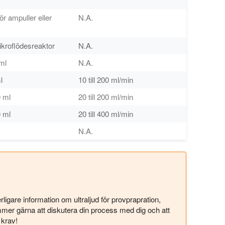
r ampuller eller
N.A.
mikroflödesreaktor
N.A.
 ml
N.A.
l
10 till 200 ml/min
0 ml
20 till 200 ml/min
0 ml
20 till 400 ml/min
N.A.
ligare information om ultraljud för provprapration,
mmer gärna att diskutera din process med dig och att
 krav!