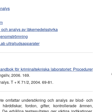
analys
rn
g och analys av läkemedelsstyrka
e genomströmning
 Lab ultraljudsapparater
andbok för kriminaltekniska laboratoriet: Procedurer
gsliv, 2006. 169.
analys. T + K 71/2, 2004. 69-81.
ete omfattar undersökning och analys av blod- och
, hårddiskar, fordon, gifter, kontrollerade ämnen,
e erhållna testresultaten ger viktiga indikationer.