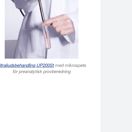
ltraljudsbehandling UP200St
med mikrospets
för preanalytisk provberedning