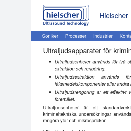
Hielscher 
Soniker
Processer
Industrier
Konta
Ultraljudsapparater för krim
Ultraljudsenheter används för två sto
extraktion och rengöring.
Ultraljudsextraktion använd
läkemedelskomponenter eller andra a
Ultraljudsrengöring är ett effektivt
föremålet.
Ultraljudsenheter är ett standardverk
kriminaltekniska undersökningar används 
rengöra ytor och mikrosprickor.