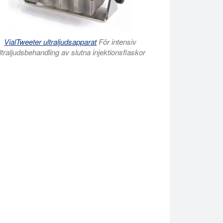
VialTweeter ultraljudsapparat
För intensiv
ltraljudsbehandling av slutna injektionsflaskor
 såsom lys, cellstörning, proteinisolering, DNA- och RNA-fragmen