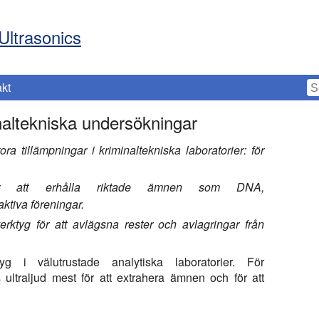
Ultrasonics
kt
inaltekniska undersökningar
ra tillämpningar i kriminaltekniska laboratorier: för
s för att erhålla riktade ämnen som DNA,
ktiva föreningar.
 verktyg för att avlägsna rester och avlagringar från
tyg i välutrustade analytiska laboratorier. För
ultraljud mest för att extrahera ämnen och för att