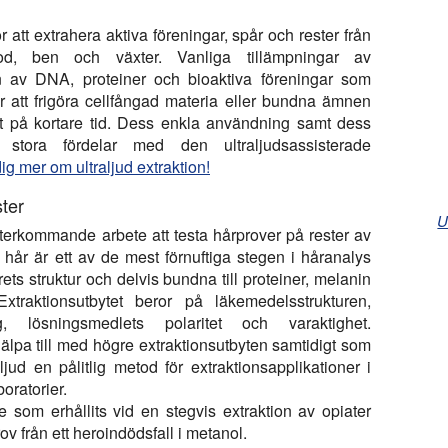
r att extrahera aktiva föreningar, spår och rester från
od, ben och växter. Vanliga tillämpningar av
tion av DNA, proteiner och bioaktiva föreningar som
ör att frigöra cellfångad materia eller bundna ämnen
akt på kortare tid. Dess enkla användning samt dess
är stora fördelar med den ultraljudsassisterade
 dig mer om ultraljud extraktion!
ter
U
återkommande arbete att testa hårprover på rester av
 hår är ett av de mest förnuftiga stegen i håranalys
ets struktur och delvis bundna till proteiner, melanin
Extraktionsutbytet beror på läkemedelsstrukturen,
teg, lösningsmedlets polaritet och varaktighet.
hjälpa till med högre extraktionsutbyten samtidigt som
jud en pålitlig metod för extraktionsapplikationer i
oratorier.
e som erhållits vid en stegvis extraktion av opiater
ov från ett heroindödsfall i metanol.