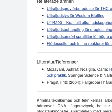
Relaterade ämnen
Ultraljudsprovförberedelse för THC-
Ultraljudslys för Western Blotting
UTR200 – Kraftfullt ultraljudskoppho
Ultraljudsbehandling för drogtestnin
Ultraljudsomrört sprutfilter för högr
Flödesceller och inline-reaktorer för
Litteratur/Referenser
Mozayani, Ashraf; Noziglia, Carla:
H
och praktik
. Springer Science & Närin
Pragst, Fritz (2004): Fallgropar i hår
Kriminalteknikernas och teknikernas arb
hårprover, DNA, fingeravtryck, ballistik
blodstänkmönster, spårmärken med mera. D