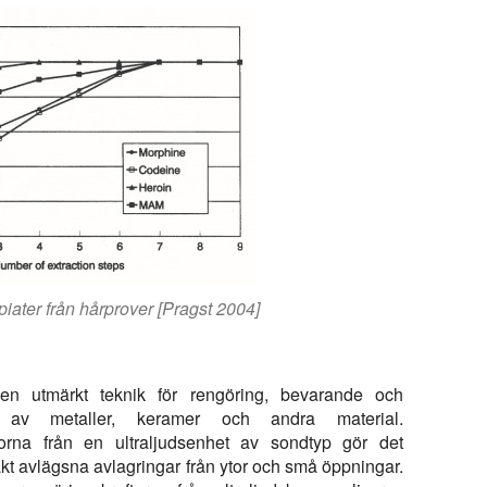
opiater från hårprover [Pragst 2004]
 en utmärkt teknik för
rengöring
,
bevarande
och
v metaller, keramer och andra material.
gorna från en ultraljudsenhet av sondtyp gör det
xakt avlägsna avlagringar från ytor och små öppningar.