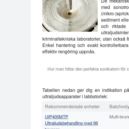
De mekaniska
med sonotro
(mikro-)spric
sediment elle
och riktade 
ultraljudsint
kriminaltekniska laboratorier, utan också 
Enkel hantering och exakt kontrollerbar
effektiv rengöring uppnås.
Hur man hittar den perfekta sonikatorn för c
Denna handledning förklarar vilken typ a
Tabellen nedan ger dig en indikation på
ultraljudsapparater i labbstorlek:
Rekommenderade enheter
Batchvol
UIP400MTP
Multi-brunn
Ultraljudsbehandling med 96