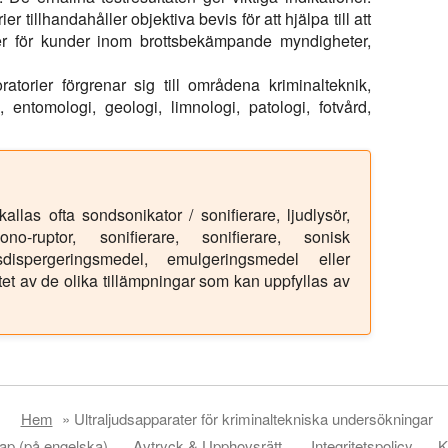
r tillhandahåller objektiva bevis för att hjälpa till att
ofer för kunder inom brottsbekämpande myndigheter,
atorier förgrenar sig till områdena kriminalteknik,
 entomologi, geologi, limnologi, patologi, fotvård,
llas ofta sondsonikator / sonifierare, ljudlysör,
sono-ruptor, sonifierare, sonifierare, sonisk
dsdispergeringsmedel, emulgeringsmedel eller
tet av de olika tillämpningar som kan uppfyllas av
Hem
»
Ultraljudsapparater för kriminaltekniska undersökningar
ap (på engelska)
Avtryck & Upphovsrätt
Integritetspolicy
K