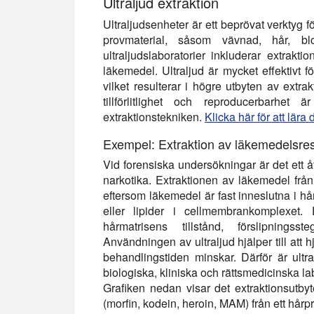
Ultraljud extraktion
Ultraljudsenheter är ett beprövat verktyg fö
provmaterial, såsom vävnad, hår, bl
ultraljudslaboratorier inkluderar extrak
läkemedel. Ultraljud är mycket effektivt f
vilket resulterar i högre utbyten av extr
tillförlitlighet och reproducerbarhet 
extraktionstekniken.
Klicka här för att lära
Exempel: Extraktion av läkemedelsres
Vid forensiska undersökningar är det ett 
narkotika. Extraktionen av läkemedel från
eftersom läkemedel är fast inneslutna i hår
eller lipider i cellmembrankomplexet. 
hårmatrisens tillstånd, förslipningss
Användningen av ultraljud hjälper till att 
behandlingstiden minskar. Därför är ultral
biologiska, kliniska och rättsmedicinska lab
Grafiken nedan visar det extraktionsutbyt
(morfin, kodein, heroin, MAM) från ett hårpr