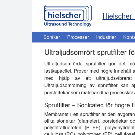
Hielscher 
Soniker
Processer
Industrier
Konta
Ultraljudsomrört sprutfilter
Ultraljudsomrörda sprutfilter gör det m
lastkapacitet. Prover med högre innehåll av
med hjälp av ett ultraljudsvibrerat 
Ultraljudsomrörning av sprutfilter ka
porstorlekar som matchar dina processkrav
Sprutfilter – Sonicated för högre fil
Membranet i ett sprutfilter är den avgöran
olika storlekar (diameter), porstorlekar 
polytetrafluoreten (PTFE), polyvinylide
cellulosa (RC), polypropen (PP), cellulos