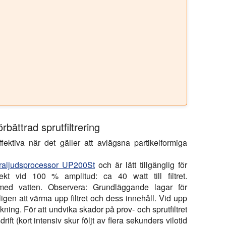
rbättrad sprutfiltrering
ffektiva när det gäller att avlägsna partikelformiga
traljudsprocessor UP200St
och är lätt tillgänglig för
kt vid 100 % amplitud: ca 40 watt till filtret.
lt med vatten. Observera: Grundläggande lagar för
igen att värma upp filtret och dess innehåll. Vid upp
ning. För att undvika skador på prov- och sprutfiltret
t (kort intensiv skur följt av flera sekunders vilotid