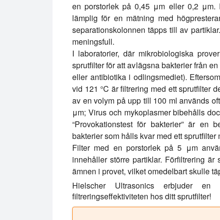
en porstorlek på 0,45 μm eller 0,2 μm. 
lämplig för en mätning med högpresteran
separationskolonnen täpps till av partikl
meningsfull.
I laboratorier, där mikrobiologiska prover
sprutfilter för att avlägsna bakterier från 
eller antibiotika i odlingsmediet). Efterso
vid 121 °C är filtrering med ett sprutfilter 
av en volym på upp till 100 ml används ofta
μm; Virus och mykoplasmer bibehålls doc
“Provokationstest för bakterier” är en
bakterier som hålls kvar med ett sprutfilter
Filter med en porstorlek på 5 μm används
innehåller större partiklar. Förfiltrering 
ämnen i provet, vilket omedelbart skulle täpp
Hielscher Ultrasonics erbjuder en 
filtreringseffektiviteten hos ditt sprutfilter!