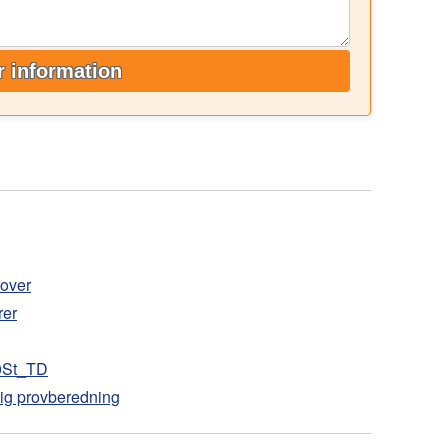
 information
rover
rer
00St_TD
ig provberedning