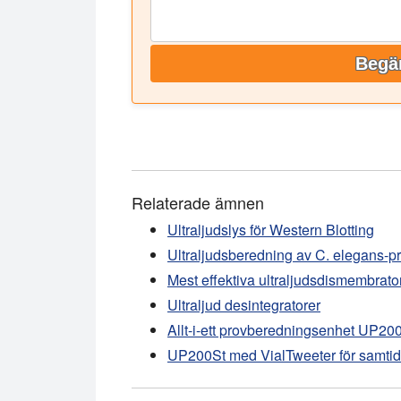
Begär
Relaterade ämnen
Ultraljudslys för Western Blotting
Ultraljudsberedning av C. elegans-p
Mest effektiva ultraljudsdismembrato
Ultraljud desintegratorer
Allt-i-ett provberedningsenhet UP2
UP200St med VialTweeter för samtid