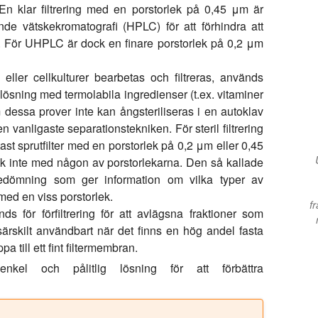
En klar filtrering med en porstorlek på 0,45 μm är
de vätskekromatografi (HPLC) för att förhindra att
ar. För UHPLC är dock en finare porstorlek på 0,2 μm
 eller cellkulturer bearbetas och filtreras, används
en lösning med termolabila ingredienser (t.ex. vitaminer
m dessa prover inte kan ångsteriliseras i en autoklav
den vanligaste separationstekniken. För steril filtrering
st sprutfilter med en porstorlek på 0,2 μm eller 0,45
k inte med någon av porstorlekarna. Den så kallade
 bedömning som ger information om vilka typer av
 med en viss porstorlek.
f
 för förfiltrering för att avlägsna fraktioner som
är särskilt användbart när det finns en hög andel fasta
a till ett fint filtermembran.
enkel och pålitlig lösning för att förbättra