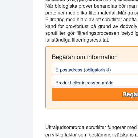
När biologiska prover behandlas bör man ta
proteiner med olika filtermaterial. Många spr
Filtrering med hjälp av ett sprutfilter är 
känd för provförlust på grund av dödvolym
sprutfilter gör filtreringsprocessen betydl
fullständiga filtreringsresultat.
Begäran om information
E-postadress (obligatoriskt)
Produkt eller intresseområde
Begär
Ultraljudsomrörda sprutfilter fungerar med 
en viktig faktor som bestämmer vätskans ren