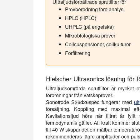
Ultraljudsförbättrade sprutfilter för
Provberedning före analys
HPLC (HPLC)
UHPLC (på engelska)
Mikrobiologiska prover
Cellsuspensioner, cellkulturer
Förfiltrering
Hielscher Ultrasonics lösning för fö
Ultraljudsomrörda sprutfilter är mycket e
föroreningar från vätskeprover.
Sonotrode S26d26spec fungerar med
ul
försäljning. Koppling med maximal effe
Kavitationsljud hörs när filtret är fyl
termodynamik gäller. All kraft kommer slutl
till 40 W skapar det en mätbar temperaturök
rekommenderas lägre amplituder och pulsdrif