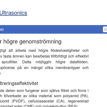
Ultrasonics
kt
 för högre genomströmning
öjligt att arbeta med högre flödeshastigheter och
 fasta ämnen kan bearbetas tillförlitligt och effektivt
sprutfilter. Detta möjliggör högre dataflöden.
n appliceras på en mängd olika membrantyper och
.
treringseffektivitet
de delen som fungerar som själva filtret och finns i
och tillverkade av olika material som polyamid (PA),
nfluorid (PVDF), cellulosaacetat (CA), regenererad
ablandad ester (CME) och polyetersulfon (PES).