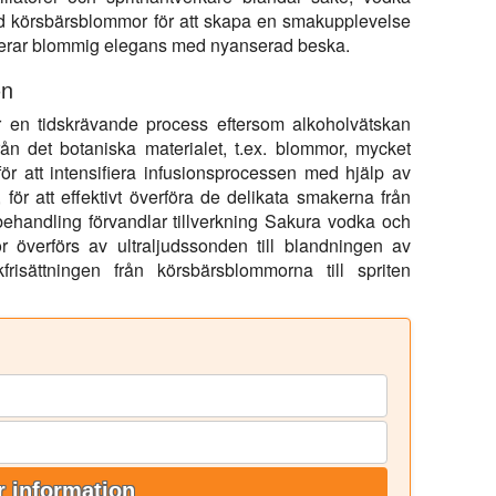
ed körsbärsblommor för att skapa en smakupplevelse
rar blommig elegans med nyanserad beska.
on
r en tidskrävande process eftersom alkoholvätskan
n det botaniska materialet, t.ex. blommor, mycket
ör att intensifiera infusionsprocessen med hjälp av
, för att effektivt överföra de delikata smakerna från
sbehandling förvandlar tillverkning Sakura vodka och
gor överförs av ultraljudssonden till blandningen av
isättningen från körsbärsblommorna till spriten
 information