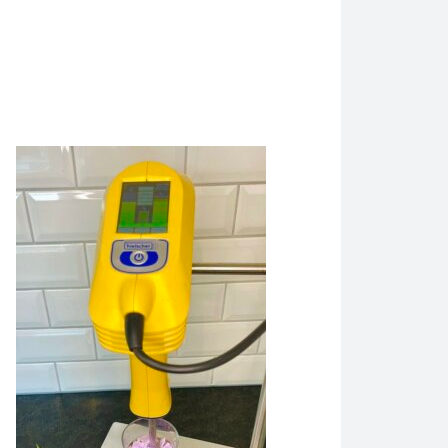
ltraljudssonactorn UP200Ht löser upp sockerkristaller i vatten, 