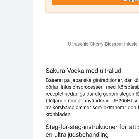
Ultrasonic Cherry Blossom Infusi
I det här videoklippet introducerar vi d
Sakura Vodka med ultraljud
Baserat på japanska gintraditioner, där 
börjar infusionsprocessen med körsbärsb
receptet nedan guidar dig genom stegen fö
I följande recept använder vi UP200Ht son
av körsbärsblommor som extraherar den b
kronbladen.
Steg-för-steg-instruktioner för at
en ultraljudsbehandling