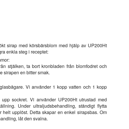
tsökt sirap med körsbärsblom med hjälp av UP200Ht
ra enkla steg i receptet:
mmor:
ån stjälken, ta bort kronbladen från blomfodret och
e sirapen en bitter smak.
n glasbägare. Vi använder 1 kopp vatten och 1 kopp
ösa upp sockret. Vi använder UP200Ht utrustad med
ning. Under ultraljudsbehandling, ständigt flytta
r helt upplöst. Detta skapar en enkel sirapsbas. Om
andling, låt den svalna.