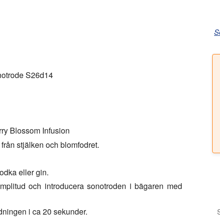
S
notrode S26d14
erry Blossom Infusion
 från stjälken och blomfodret.
vodka eller gin.
amplitud och introducera sonotroden i bägaren med
dningen i ca 20 sekunder.