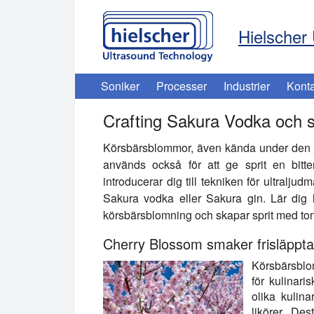
Hielscher 
Soniker
Processer
Industrier
Konta
Crafting Sakura Vodka och si
Körsbärsblommor, även kända under den j
används också för att ge sprit en bit
introducerar dig till tekniken för ultraljud
Sakura vodka eller Sakura gin. Lär dig h
körsbärsblomning och skapar sprit med ton
Cherry Blossom smaker frisläppta
Körsbärsblom
för kulinar
olika kulina
likörer. Des