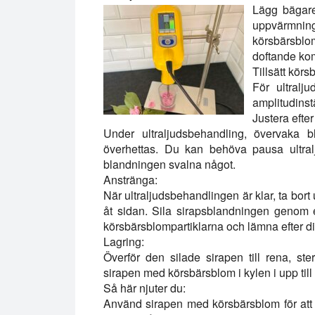
Lägg bägare
uppvärmnin
körsbärsblo
doftande ko
Tillsätt kör
För ultralj
amplitudins
Justera efte
Under ultraljudsbehandling, övervaka b
överhettas. Du kan behöva pausa ultral
blandningen svalna något.
Anstränga:
När ultraljudsbehandlingen är klar, ta bort
åt sidan. Sila sirapsblandningen genom en
körsbärsblompartiklarna och lämna efter d
Lagring:
Överför den silade sirapen till rena, ster
sirapen med körsbärsblom i kylen i upp till 
Så här njuter du:
Använd sirapen med körsbärsblom för att 