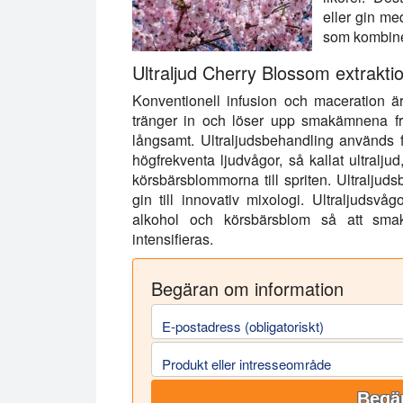
eller gin m
som kombine
Ultraljud Cherry Blossom extrakti
Konventionell infusion och maceration ä
tränger in och löser upp smakämnena frå
långsamt. Ultraljudsbehandling används f
högfrekventa ljudvågor, så kallat ultraljud
körsbärsblommorna till spriten. Ultraljud
gin till innovativ mixologi. Ultraljudsvå
alkohol och körsbärsblom så att smakfr
intensifieras.
Begäran om information
E-postadress (obligatoriskt)
Produkt eller intresseområde
Begär