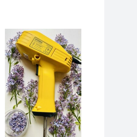
ommor. Se hur sonikatorn UP200Ht överför aromen och smakerna fr