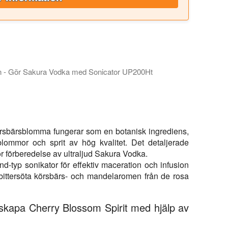
on - Gör Sakura Vodka med Sonicator UP200Ht
ig i konsten att ultraljudsinfusion och extraktion av körsbärsbl
körsbärsblomma fungerar som en botanisk ingrediens,
lommor och sprit av hög kvalitet. Det detaljerade
r förberedelse av ultraljud Sakura Vodka.
d-typ sonikator för effektiv maceration och infusion
ittersöta körsbärs- och mandelaromen från de rosa
t skapa Cherry Blossom Spirit med hjälp av