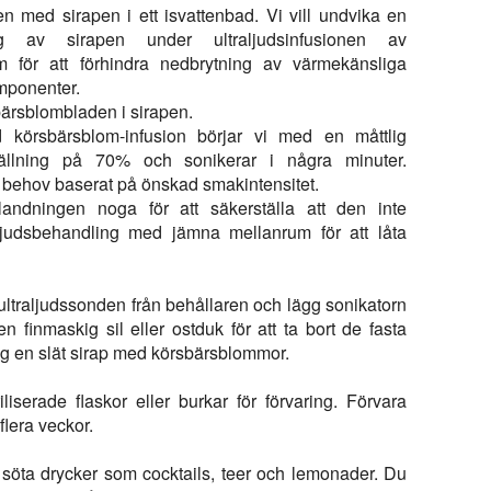
n med sirapen i ett isvattenbad. Vi vill undvika en
g av sirapen under ultraljudsinfusionen av
m för att förhindra nedbrytning av värmekänsliga
mponenter.
sbärsblombladen i sirapen.
ud körsbärsblom-infusion börjar vi med en måttlig
tällning på 70% och sonikerar i några minuter.
r behov baserat på önskad smakintensitet.
landningen noga för att säkerställa att den inte
judsbehandling med jämna mellanrum för att låta
 ultraljudssonden från behållaren och lägg sonikatorn
 finmaskig sil eller ostduk för att ta bort de fasta
ig en slät sirap med körsbärsblommor.
iliserade flaskor eller burkar för förvaring. Förvara
flera veckor.
söta drycker som cocktails, teer och lemonader. Du