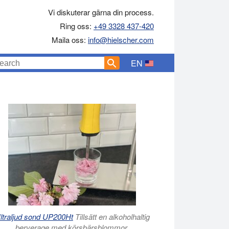
Vi diskuterar gärna din process.
Ring oss:
+49 3328 437-420
Maila oss:
info@hielscher.com
EN
ltraljud sond UP200Ht
Tillsätt en alkoholhaltig
berverage med körsbärsblommor.