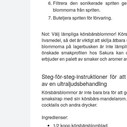
Filtrera den sonikerade spriten ge
blommorna från spriten.
Buteljera spriten för förvaring.
Not:
Välj lämpliga körsbärsblommor! Körs
livsmedel, så det är viktigt att skilja ätbar
blommorna på lagerbusken är inte lämpli
önskade smakprofilen hos Sakura kan d
erbjuder en palett av smaker och aromer a
Steg-för-steg-instruktioner för 
av en ultraljudsbehandling
Körsbärsblommor är inte bara bra för att ge
smaksirap med sin körsbärs-mandelarom. 
cocktails och andra drycker.
Ingredienser:
1/2 kopp körsbärsblomblad