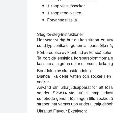
1 kopp vitt strösocker
1 kopp renat vatten
Förvaringsflaska
Steg-för-steg-instruktioner
Här visar vi dig hur du kan skapa en u
sond-typ sonikator genom att bara följa någ
Förberedelse av kronblad av körsbärsblo
Ta bort de enskilda körsbärsblommorna fr
kassera alla gröna delar eftersom de kan g
Beredning av sirapsblandning:
Blanda lika delar vatten och socker i e
socker.
Använd din ultraljudsapparat för att l
sonden S26d14 vid 100 % amplitudinställ
sonotrode genom lösningen tills sockret ä
sirapen har värmts upp under ultraljudsbeh
Ultraljud Flavour Extraktion: