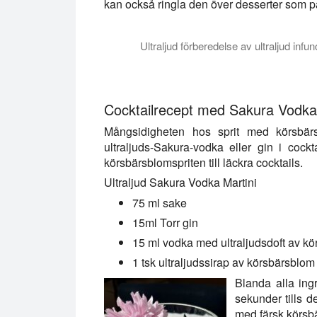
kan också ringla den över desserter som pan
Ultraljud förberedelse av ultraljud in
I den här videon introducerar vi ultralju
Cocktailrecept med Sakura Vodka 
Mångsidigheten hos sprit med körsbärsb
ultraljuds-Sakura-vodka eller gin i cock
körsbärsblomspriten till läckra cocktails.
Ultraljud Sakura Vodka Martini
75 ml sake
15ml Torr gin
15 ml vodka med ultraljudsdoft av k
1 tsk ultraljudssirap av körsbärsblom
Blanda alla ingr
sekunder tills d
med färsk körsb