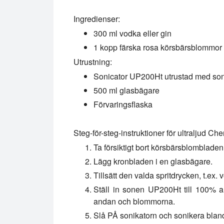
Ingredienser:
300 ml vodka eller gin
1 kopp färska rosa körsbärsblommor
Utrustning:
Sonicator UP200Ht utrustad med so
500 ml glasbägare
Förvaringsflaska
Steg-för-steg-instruktioner för ultraljud Ch
Ta försiktigt bort körsbärsblombladen
Lägg kronbladen i en glasbägare.
Tillsätt den valda spritdrycken, t.ex. 
Ställ in sonen UP200Ht till 100% 
andan och blommorna.
Slå PÅ sonikatorn och sonikera blan