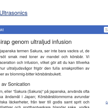
Ultrasonics
kt
rap genom ultraljud infusion
apanska termen Sakura, ser inte bara vackra ut, de
tersöt smak med toner av mandel och körsbär. Vi
maceration och infusion, vilket gör att du kan tillverka
ur ultraljudsvågor frigör den fulla smakprofilen av
er av blommig-bitter körsbärsbukett.
 av Sonication
, eller “Sakura (Sakura)” på japanska, används ofta
iska ändamål i Japan; Körsbärsblommorna avrundar
riska läckerheter, från teer till godis samt sprit och
U
tillatörer och sprithantverkare blandar sake, vodka