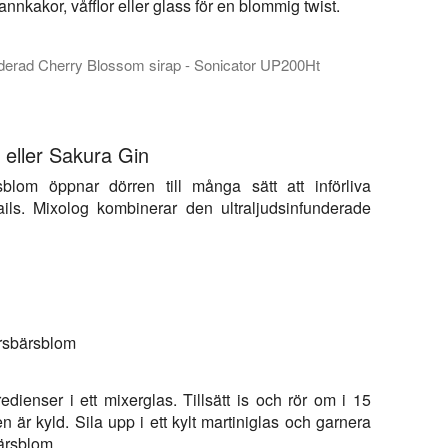
nkakor, våfflor eller glass för en blommig twist.
funderad Cherry Blossom sirap - Sonicator UP200Ht
dsberedning av smaksatta siraper. Lär dig hur enkelt och snabbt u
eller Sakura Gin
lom öppnar dörren till många sätt att införliva
tails. Mixolog kombinerar den ultraljudsinfunderade
örsbärsblom
edienser i ett mixerglas. Tillsätt is och rör om i 15
en är kyld. Sila upp i ett kylt martiniglas och garnera
ärsblom.