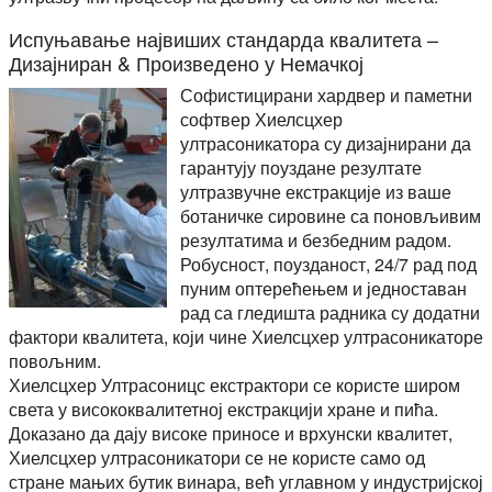
Испуњавање највиших стандарда квалитета –
Дизајниран & Произведено у Немачкој
Софистицирани хардвер и паметни
софтвер Хиелсцхер
ултрасоникатора су дизајнирани да
гарантују поуздане резултате
ултразвучне екстракције из ваше
ботаничке сировине са поновљивим
резултатима и безбедним радом.
Робусност, поузданост, 24/7 рад под
пуним оптерећењем и једноставан
рад са гледишта радника су додатни
фактори квалитета, који чине Хиелсцхер ултрасоникаторе
повољним.
Хиелсцхер Ултрасоницс екстрактори се користе широм
света у висококвалитетној екстракцији хране и пића.
Доказано да дају високе приносе и врхунски квалитет,
Хиелсцхер ултрасоникатори се не користе само од
стране мањих бутик винара, већ углавном у индустријској