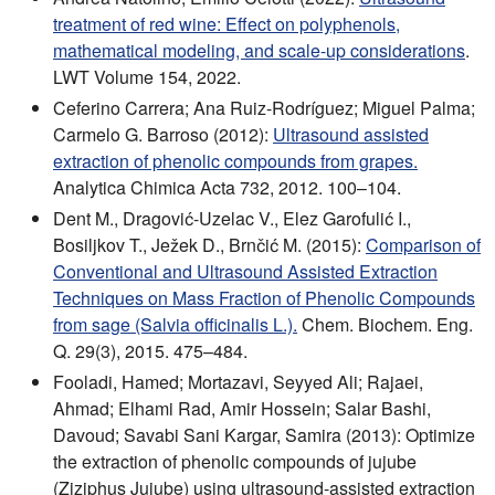
treatment of red wine: Effect on polyphenols,
mathematical modeling, and scale-up considerations
.
LWT Volume 154, 2022.
Ceferino Carrera; Ana Ruiz-Rodríguez; Miguel Palma;
Carmelo G. Barroso (2012):
Ultrasound assisted
extraction of phenolic compounds from grapes.
Analytica Chimica Acta 732, 2012. 100–104.
Dent M., Dragović-Uzelac V., Elez Garofulić I.,
Bosiljkov T., Ježek D., Brnčić M. (2015):
Comparison of
Conventional and Ultrasound Assisted Extraction
Techniques on Mass Fraction of Phenolic Compounds
from sage (Salvia officinalis L.).
Chem. Biochem. Eng.
Q. 29(3), 2015. 475–484.
Fooladi, Hamed; Mortazavi, Seyyed Ali; Rajaei,
Ahmad; Elhami Rad, Amir Hossein; Salar Bashi,
Davoud; Savabi Sani Kargar, Samira (2013): Optimize
the extraction of phenolic compounds of jujube
(Ziziphus Jujube) using ultrasound-assisted extraction