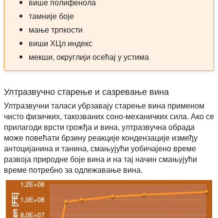
више полифенола
тамније боје
мање трпкости
виши ХЦл индекс
мекши, округлији осећај у устима
Ултразвучно старење и сазревање вина
Ултразвучни таласи убрзавају старење вина применом
чисто физичких, такозваних соно-механичких сила. Ако се
прилагоди врсти грожђа и вина, ултразвучна обрада
може повећати брзину реакције кондензације између
антоцијанина и танина, смањујући уобичајено време
развоја природне боје вина и на тај начин смањујући
време потребно за одлежавање вина.