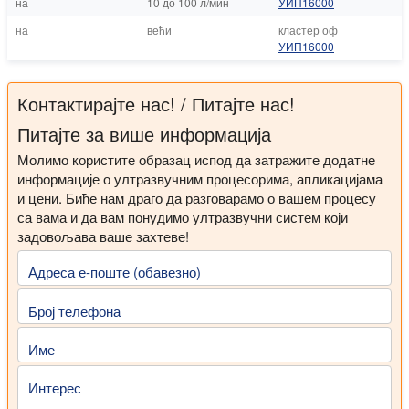
на
10 до 100 л/мин
УИП16000
на
већи
кластер оф
УИП16000
Контактирајте нас! / Питајте нас!
Питајте за више информација
Молимо користите образац испод да затражите додатне
информације о ултразвучним процесорима, апликацијама
и цени. Биће нам драго да разговарамо о вашем процесу
са вама и да вам понудимо ултразвучни систем који
задовољава ваше захтеве!
Адреса е-поште (обавезно)
Број телефона
Име
Интерес