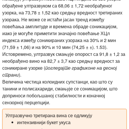
обрађене ултразвуком са 68,06 ± 1,72 необрађеног
узорка, на 73,78 ± 1,52 као средњу вредност третираних
узорака. Не може се истаћи јасан тренд између
повећања амплитуде и времена обраде соникацијом,
иако је могуће приметити значајно повећање ХЦл
индекса између соникираних узорака на 30% и 2 мин
(71,59 ± 1,06) и на 90% и 10 мин (74,25 ± ±). 1.53).
Истовремено, ултразвук смањује опорост са 91,8 ± 1,2 за
необрађено вино на 82,7 ± 3,7 као средњу вредност за
соникиране узорке (
погледајте графиконе на десној
страни
).
Величина честица колоидних супстанци, као што су
танини и полисахариди, смањује се соникацијом, што
доприноси побољшаној стабилности и коначној
сензорној перцепцији.
Ултразвучно третирана вина се одликују
интензивнији букет укуса