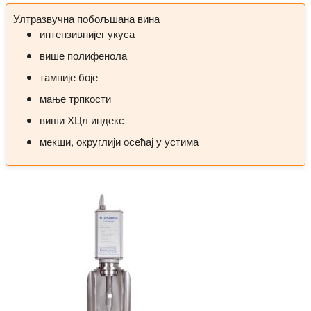
Ултразвучна побољшана вина
интензивнијег укуса
више полифенола
тамније боје
мање трпкости
виши ХЦл индекс
мекши, округлији осећај у устима