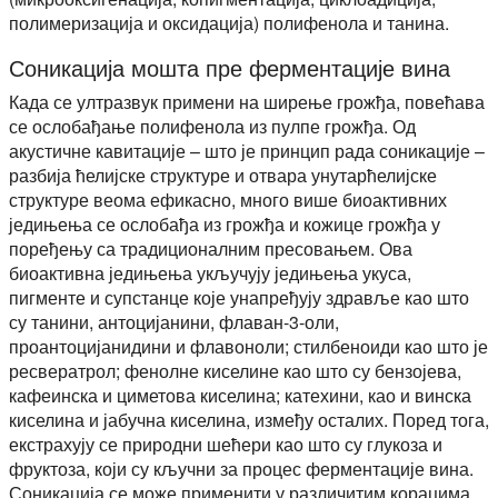
полимеризација и оксидација) полифенола и танина.
Соникација мошта пре ферментације вина
Када се ултразвук примени на ширење грожђа, повећава
се ослобађање полифенола из пулпе грожђа. Од
акустичне кавитације – што је принцип рада соникације –
разбија ћелијске структуре и отвара унутарћелијске
структуре веома ефикасно, много више биоактивних
једињења се ослобађа из грожђа и кожице грожђа у
поређењу са традиционалним пресовањем. Ова
биоактивна једињења укључују једињења укуса,
пигменте и супстанце које унапређују здравље као што
су танини, антоцијанини, флаван-3-оли,
проантоцијанидини и флавоноли; стилбеноиди као што је
ресвератрол; фенолне киселине као што су бензојева,
кафеинска и циметова киселина; катехини, као и винска
киселина и јабучна киселина, између осталих. Поред тога,
екстрахују се природни шећери као што су глукоза и
фруктоза, који су кључни за процес ферментације вина.
Соникација се може применити у различитим корацима