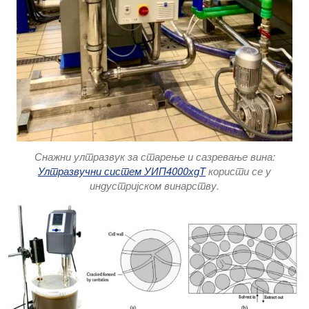
Снажни ултразвук за старење и сазревање вина:
Ултразвучни систем УИП4000хдТ
користи се у
индустријском винарству.