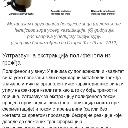
Механизам нарушавања ћелијског зида (а) ломљење
ћелијског зида услед кавитације. (б) дифузија
растварача у ћелијску структуру.
(Графика прилагођена из Схирсатх ет ал., 2012)
Ултразвучна екстракција полифенола из
грожђа
Полифеноли у вину: У винима су полифеноли и квалитет
вина уско повезани. Ови секундарни метабоили грожђа
значајно утичу на органолептичке карактеристике вина и
утичу на факторе квалитета као што су боја, трпкост и
горчина. Ултразвук за екстракцију полифенола током
процеса производње вина (нпр. соникација мошта пре
ферментације) и током старења вина (са или без
контакта са дрветом) производи бескрајне реакције које
доводе до сложених трансформација
(микрооксигенација, копигментација, циклоадиција,