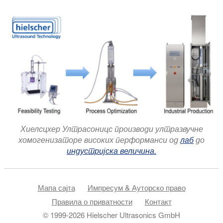
Хиелсцхер Ултрасоницс производи ултразвучне
хомогенизаторе високих перформанси од
лаб
до
индустријска величина.
Мапа сајта
Импресум & Ауторско право
Правила о приватности
Контакт
© 1999-2026 Hielscher Ultrasonics GmbH