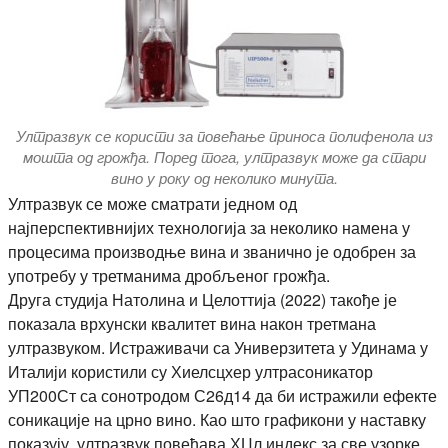
Ултразвук се користи за повећање приноса полифенола из
мошта од грожђа. Поред тога, ултразвук може да стари
вино у року од неколико минута.
Ултразвук се може сматрати једном од
најперспективнијих технологија за неколико намена у
процесима производње вина и званично је одобрен за
употребу у третманима дробљеног грожђа.
Друга студија Натолина и Целоттија (2022) такође је
показала врхунски квалитет вина након третмана
ултразвуком. Истраживачи са Универзитета у Удинама у
Италији користили су Хиелсцхер ултрасоникатор
УП200Ст са сонотродом С26д14 да би истражили ефекте
соникације на црно вино. Као што графикони у наставку
показују, ултразвук повећава ХЦл индекс за све узорке