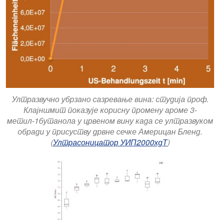
Ултразвучно убрзано сазревање вина: студија проф.
Клајншмит показује корисну промену ароме 3-
метил-1бутанола у црвеном вину када се ултразвуком
обради у присуству дрвне сечке Америцан Бленд.
(
Ултрасоницатор УИП2000хдТ
)