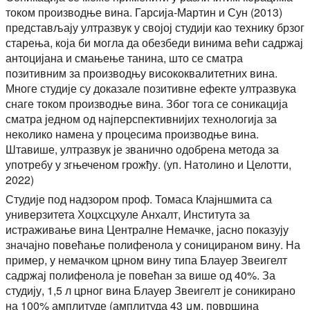
током производње вина. Гарсија-Мартин и Сун (2013)
представљају ултразвук у својој студији као технику брзог
старења, која би могла да обезбеди винима већи садржај
антоцијана и смањење танина, што се сматра
позитивним за производњу висококвалитетних вина.
Многе студије су доказале позитивне ефекте ултразвука
снаге током производње вина. Због тога се соникација
сматра једном од најперспективнијих технологија за
неколико намена у процесима производње вина.
Штавише, ултразвук је званично одобрена метода за
употребу у згњеченом грожђу. (уп. Натолино и Целотти,
2022)
Студије под надзором проф. Томаса Клајншмита са
универзитета Хоцхсцхуле Анхалт, Института за
истраживање вина Централне Немачке, јасно показују
значајно повећање полифенола у соницираном вину. На
пример, у немачком црном вину типа Блауер Звеигелт
садржај полифенола је повећан за више од 40%. За
студију, 1,5 л црног вина Блауер Звеигелт је соникирано
на 100% амплитуде (амплитуда 43 μм, површина