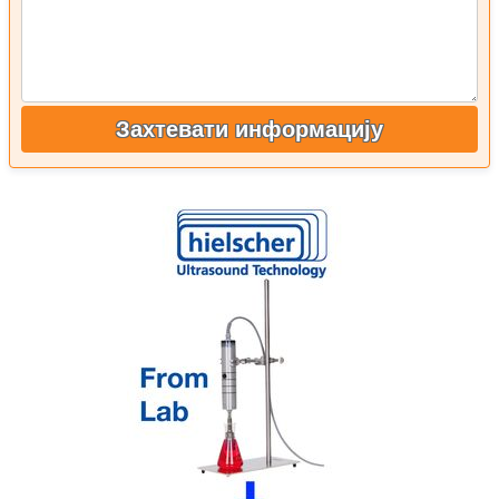
Захтевати информацију