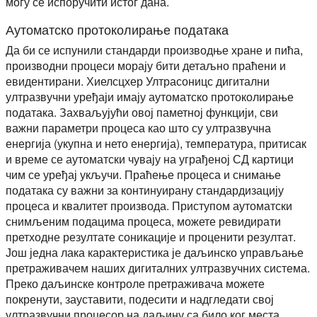
могу се испоручити истог дана.
Аутоматско протоколирање података
Да би се испунили стандарди производње хране и пића,
производни процеси морају бити детаљно праћени и
евидентирани. Хиелсцхер Ултрасоницс дигитални
ултразвучни уређаји имају аутоматско протоколирање
података. Захваљујући овој паметној функцији, сви
важни параметри процеса као што су ултразвучна
енергија (укупна и нето енергија), температура, притисак
и време се аутоматски чувају на уграђеној СД картици
чим се уређај укључи. Праћење процеса и снимање
података су важни за континуирану стандардизацију
процеса и квалитет производа. Приступом аутоматски
снимљеним подацима процеса, можете ревидирати
претходне резултате соникације и проценити резултат.
Још једна лака карактеристика је даљинско управљање
претраживачем наших дигиталних ултразвучних система.
Преко даљинске контроле претраживача можете
покренути, зауставити, подесити и надгледати свој
ултразвучни процесор на даљину са било ког места.