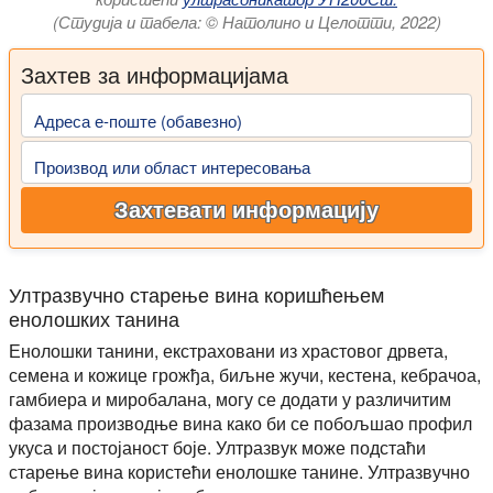
(Студија и табела: © Натолино и Целотти, 2022)
Захтев за информацијама
Адреса е-поште (обавезно)
Производ или област интересовања
Захтевати информацију
Ултразвучно старење вина коришћењем
енолошких танина
Енолошки танини, екстраховани из храстовог дрвета,
семена и кожице грожђа, биљне жучи, кестена, кебрачоа,
гамбиера и миробалана, могу се додати у различитим
фазама производње вина како би се побољшао профил
укуса и постојаност боје. Ултразвук може подстаћи
старење вина користећи енолошке танине. Ултразвучно