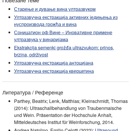
Повезане теме
Старење и дување вина ултразвуком
Ултразвучна екстракција активних једињења из
нуспроизвода грожђа и вина
Соницатион оф Вине – Иновативне примене
ултразвука у винаријама
Ekstrakcija semenki grožđa ultrazvukom: prinos,
brzina, održivost
Ултразвучна екстракција антоцијана
Ултразвучна екстракција кверцетина
Литература / Референце
Parthey, Beatrix; Lenk, Matthias; Kleinschmidt, Thomas
(2014): Ultraschallbehandlung von Traubenmaische
und Wein. Präsentation der Hochschule Anhalt,
Mitteldeutsches Institut für Weinforschung, 2014.
Andrea Natolino, Emilio Celotti (2022):
Ultrasound