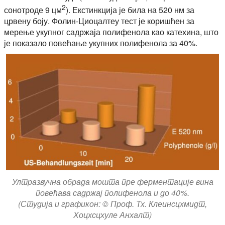
2
сонотроде 9 цм
). Екстинкција је била на 520 нм за
црвену боју. Фолин-Циоцалтеу тест је коришћен за
мерење укупног садржаја полифенола као катехина, што
је показало повећање укупних полифенола за 40%.
Ултразвучна обрада мошта пре ферментације вина
повећава садржај полифенола и до 40%.
(Студија и графикон: © Проф. Тх. Клеинсцхмидт,
Хоцхсцхуле Анхалт)