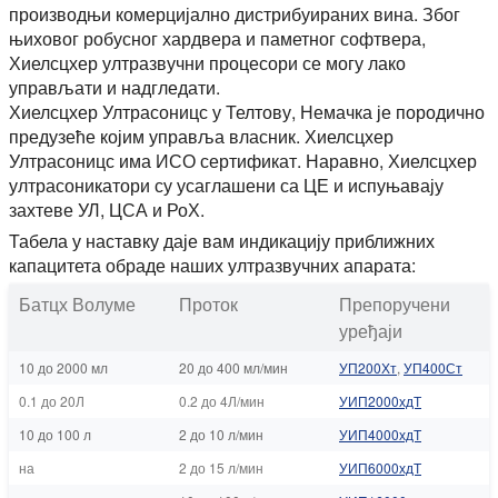
производњи комерцијално дистрибуираних вина. Због
њиховог робусног хардвера и паметног софтвера,
Хиелсцхер ултразвучни процесори се могу лако
управљати и надгледати.
Хиелсцхер Ултрасоницс у Телтову, Немачка је породично
предузеће којим управља власник. Хиелсцхер
Ултрасоницс има ИСО сертификат. Наравно, Хиелсцхер
ултрасоникатори су усаглашени са ЦЕ и испуњавају
захтеве УЛ, ЦСА и РоХ.
Табела у наставку даје вам индикацију приближних
капацитета обраде наших ултразвучних апарата:
Батцх Волуме
Проток
Препоручени
уређаји
10 до 2000 мл
20 до 400 мл/мин
УП200Хт
,
УП400Ст
0.1 до 20Л
0.2 до 4Л/мин
УИП2000хдТ
10 до 100 л
2 до 10 л/мин
УИП4000хдТ
на
2 до 15 л/мин
УИП6000хдТ