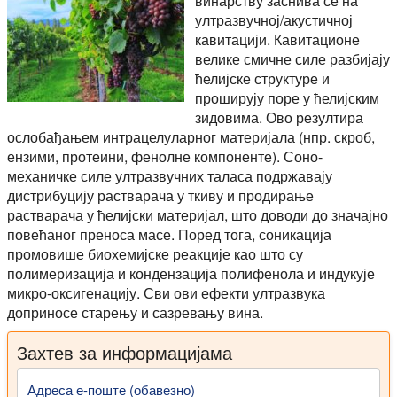
винарству заснива се на
ултразвучној/акустичној
кавитацији. Кавитационе
велике смичне силе разбијају
ћелијске структуре и
проширују поре у ћелијским
зидовима. Ово резултира
ослобађањем интрацелуларног материјала (нпр. скроб,
ензими, протеини, фенолне компоненте). Соно-
механичке силе ултразвучних таласа подржавају
дистрибуцију растварача у ткиву и продирање
растварача у ћелијски материјал, што доводи до значајно
повећаног преноса масе. Поред тога, соникација
промовише биохемијске реакције као што су
полимеризација и кондензација полифенола и индукује
микро-оксигенацију. Сви ови ефекти ултразвука
доприносе старењу и сазревању вина.
Захтев за информацијама
Адреса е-поште (обавезно)