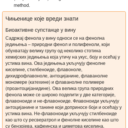
method.
Чињенице које вреди знати
Биоактивне супстанце у вину
Садржај фенола у вину односи се на фенолна
једињења – природни фенол и полифеноли, који
обухватају велику групу од неколико стотина
хемијских једињења која утичу на укус, боју и осећај у
устима вина. Ова једињења укључују фенолне
киселине, стилбеноиде, флавоноле,
дихидрофлавоноле, антоцијанине, флаванолне
мономере (катехине) и флаванолне полимере
(проантоцијанидине). Ова велика група природних
фенола може се широко поделити у две категорије,
флавоноиде и не-флавоноиде. Флавоноиди укључују
антоцијанине и танине који доприносе боји и осећају у
устима вина. Не-флавоноиди укључују стилбеноиде
као што су ресвератрол и фенолне киселине као што
су бензојева, кафеинска и циметова киселина.