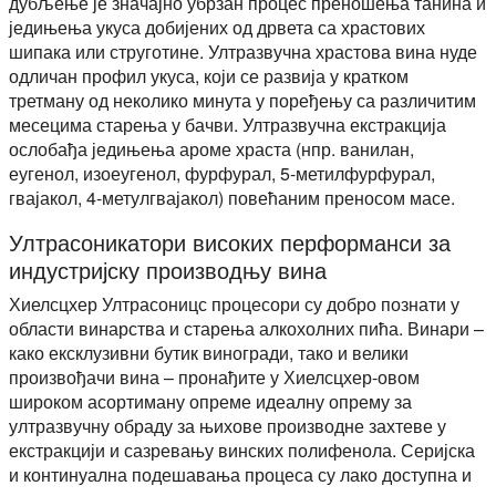
дубљење је значајно убрзан процес преношења танина и
једињења укуса добијених од дрвета са храстових
шипака или струготине. Ултразвучна храстова вина нуде
одличан профил укуса, који се развија у кратком
третману од неколико минута у поређењу са различитим
месецима старења у бачви. Ултразвучна екстракција
ослобађа једињења ароме храста (нпр. ванилан,
еугенол, изоеугенол, фурфурал, 5-метилфурфурал,
гвајакол, 4-метулгвајакол) повећаним преносом масе.
Ултрасоникатори високих перформанси за
индустријску производњу вина
Хиелсцхер Ултрасоницс процесори су добро познати у
области винарства и старења алкохолних пића. Винари –
како ексклузивни бутик виногради, тако и велики
произвођачи вина – пронађите у Хиелсцхер-овом
широком асортиману опреме идеалну опрему за
ултразвучну обраду за њихове производне захтеве у
екстракцији и сазревању винских полифенола. Серијска
и континуална подешавања процеса су лако доступна и