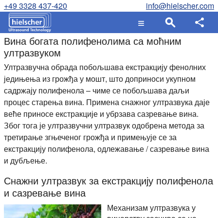
+49 3328 437-420
info@hielscher.com
Вина богата полифенолима са моћним
ултразвуком
Ултразвучна обрада побољшава екстракцију фенолних
једињења из грожђа у мошт, што доприноси укупном
садржају полифенола – чиме се побољшава даљи
процес старења вина. Примена снажног ултразвука даје
веће приносе екстракције и убрзава сазревање вина.
Због тога је ултразвучни ултразвук одобрена метода за
третирање згњеченог грожђа и примењује се за
екстракцију полифенола, одлежавање / сазревање вина
и дубљење.
Снажни ултразвук за екстракцију полифенола
и сазревање вина
Механизам ултразвука у