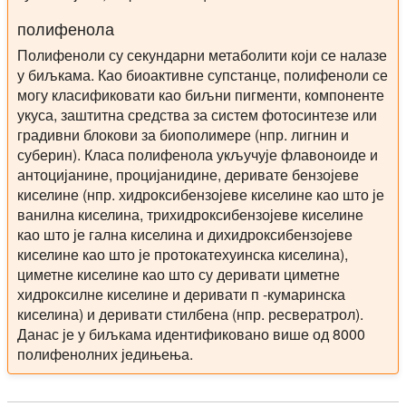
полифенола
Полифеноли су секундарни метаболити који се налазе
у биљкама. Као биоактивне супстанце, полифеноли се
могу класификовати као биљни пигменти, компоненте
укуса, заштитна средства за систем фотосинтезе или
градивни блокови за биополимере (нпр. лигнин и
суберин). Класа полифенола укључује флавоноиде и
антоцијанине, процијанидине, деривате бензојеве
киселине (нпр. хидроксибензојеве киселине као што је
ванилна киселина, трихидроксибензојеве киселине
као што је гална киселина и дихидроксибензојеве
киселине као што је протокатехуинска киселина),
циметне киселине као што су деривати циметне
хидроксилне киселине и деривати п -кумаринска
киселина) и деривати стилбена (нпр. ресвератрол).
Данас је у биљкама идентификовано више од 8000
полифенолних једињења.