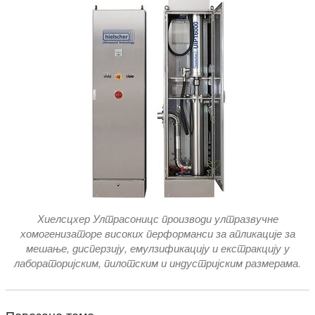
Хиелсцхер Ултрасоницс производи ултразвучне
хомогенизаторе високих перформанси за апликације за
мешање, дисперзију, емулзификацију и екстракцију у
лабораторијским, пилотским и индустријским размерама.