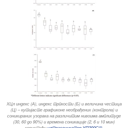
ХЦл индекс (А), индекс трпкости (Б) и величина честица
(Ц) – кутијасте графиконе необрађених (контрола) и
соникираних узорака на различитим нивоима амплитуде
(30, 60 до 90%) и времена соникације (2, 6 и 10 мин)
користећи
ултрасоникатор УП200Ст.