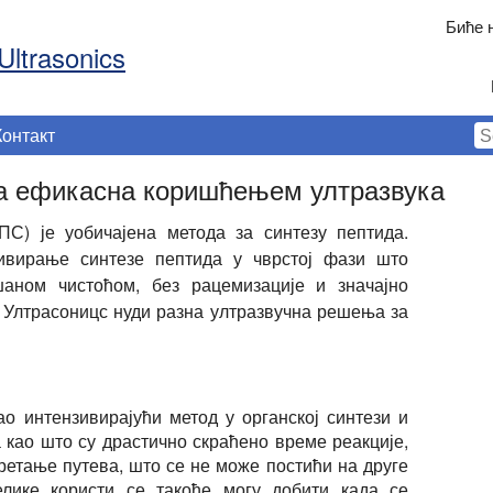
Биће 
Ultrasonics
Контакт
ла ефикасна коришћењем ултразвука
ПС) је уобичајена метода за синтезу пептида.
зивирање синтезе пептида у чврстој фази што
аном чистоћом, без рацемизације и значајно
 Ултрасоницс нуди разна ултразвучна решења за
о интензивирајући метод у органској синтези и
 као што су драстично скраћено време реакције,
ретање путева, што се не може постићи на друге
елике користи се такође могу добити када се