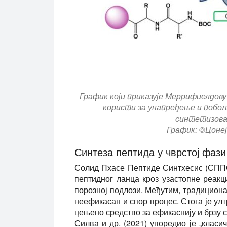
График који приказује Меррифиелдову
користи за унапређење и побољ
синтетизова
График: ©Цонејо
Синтеза пептида у чврстој фаз
Солид Пхасе Пептиде Синтхесис (СППС)
пептидног ланца кроз узастопне реак
порозној подлози. Међутим, традициона
неефикасан и спор процес. Стога је ул
цењено средство за ефикаснију и брзу с
Силва и др. (2021) упоредио је „клас