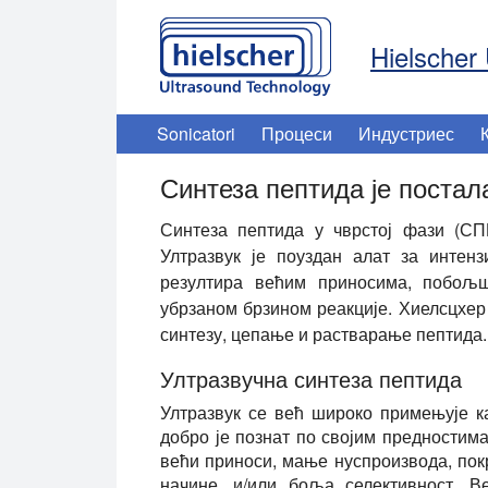
Hielscher 
Sonicatori
Процеси
Индустриес
Синтеза пептида је поста
Синтеза пептида у чврстој фази (СП
Ултразвук је поуздан алат за интен
резултира већим приносима, побољш
убрзаном брзином реакције. Хиелсцхер
синтезу, цепање и растварање пептида.
Ултразвучна синтеза пептида
Ултразвук се већ широко примењује ка
добро је познат по својим предностима
већи приноси, мање нуспроизвода, пок
начине, и/или боља селективност. В