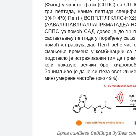
(Фмоц) у чврстој фази (СППС) са СПП
три пептида, наиме пептида специфи
3(ФГФР3) Пеп1 ( ВСППЛТЛГКЛЛС-НХ2) 
(ААВАЛЛПАВЛЛАЛЛАПРКМАТАДЕА-НХ
СППС уз помоћ САД довео је до 14 п
састављању пептида у поређењу са „к
помоћ ултразвука дао Пеп1 веће чисто
смањење времена у комбинацији са п
подстакло је истраживачки тим да при
који показује велики број хидрофо
Занимљиво је да је синтеза овог 25-ме
мин) умерене чистоће (око 49%).
Бржа синтеза пептида путем си