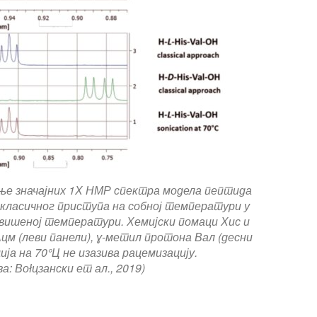
ње значајних 1Х НМР спектра модела пептида
класичног приступа на собној температури у
овишеној температури. Хемијски помаци Хис и
цм (леви панели), ɣ-метил протона Вал (десни
ција на 70°Ц не изазива рацемизацију.
а: Воłцзански ет ал., 2019)