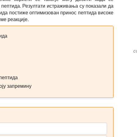
е пептида. Резултати истраживања су показали да
тида постиже оптимизован принос пептида високе
еме реакције.
ида
с
 пептида
оју запремину