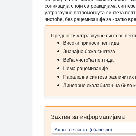
соникација споји са реакцијама синтез
ултразвучно потпомогнута синтеза пеп
чистоће, без рацемизације за кратко вр
Предности ултразвучне синтезе пепт
Високи приноси пептида
Значајно бржа синтеза
Већа чистоћа пептида
Нема рацемизације
Паралелна синтеза различитих
Линеарно скалабилан на било к
Захтев за информацијама
Адреса е-поште (обавезно)