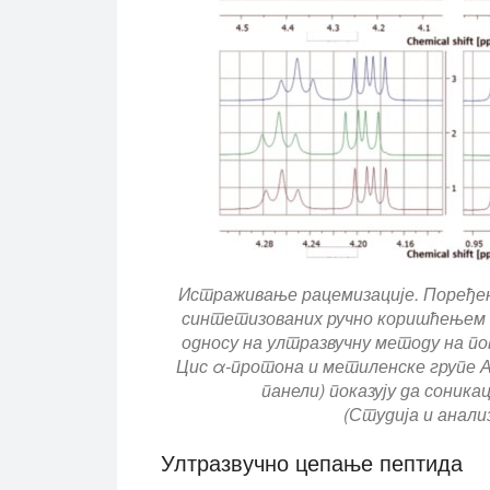
Истраживање рацемизације. Поређе
синтетизованих ручно коришћењем 
односу на ултразвучну методу на п
Цис α-протона и метиленске групе А
панели) показују да соника
(Студија и анализ
Ултразвучно цепање пептида