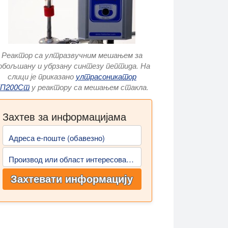
Реактор са ултразвучним мешањем за
обољшану и убрзану синтезу пептида. На
слици је приказано
ултрасоникатор
УП200Ст
у реактору са мешањем стакла.
Захтев за информацијама
Адреса е-поште (обавезно)
Производ или област интересовања
Захтевати информацију