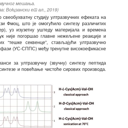
вучног мешања.
а: Воłцзански ет ал., 2019)
о свеобухватну студију ултразвучних ефеката на
ази Фмоц, што је омогућило синтезу различитих
ер), уз изузетну уштеду материјала и времена
вук није погоршао главне нежељене реакције и
х “тешке секвенце”, стављајући ултразвучно
ј фази (УС-СППС) међу тренутне високоефикасне
анси за ултразвучну (звучну) синтезу пептида
синтезе и повећање чистоће сирових производа.