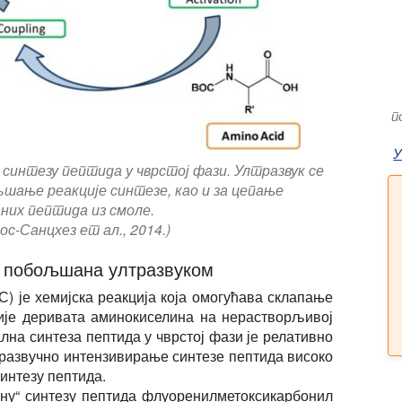
п
 синтезу пептида у чврстој фази. Ултразвук се
шање реакције синтезе, као и за цепање
них пептида из смоле.
с-Санцхез ет ал., 2014.)
и побољшана ултразвуком
 је хемијска реакција која омогућава склапање
ције деривата аминокиселина на нерастворљивој
лна синтеза пептида у чврстој фази је релативно
тразвучно интензивирање синтезе пептида високо
интезу пептида.
ичну“ синтезу пептида флуоренилметоксикарбонил