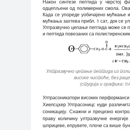
Након синтезе пептида у чврстој фа
одцепљени од полимерних смола. Овај
Када се упореде уобичајено мућкање и
мућкања захтева прибл. 1 сат, док се у
Ултразвучно цепање пептида може се 
и пептида повезаних са полистиренским
Ултразвучно цепање пептида из поли
високе чистоће, без раце
(студија и графика: ©
Ултрасоникатори високих перформанси 
Хиелсцхер Ултрасоницс нуди различит
соникацију. Снажни и прецизно контро
праву количину ултразвучне енергије
шприцеве, епрувете, плоче са више буна