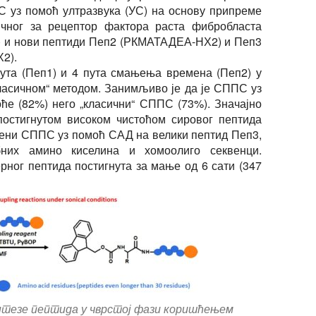
С уз помоћ ултразвука (УС) на основу припреме
чног за рецептор фактора раста фибробласта
и нови пептиди Пеп2 (РКМАТАДЕА-НХ2) и Пеп3
2).
ута (Пеп1) и 4 пута смањења времена (Пеп2) у
ласичном“ методом. Занимљиво је да је СППС уз
ће (82%) него „класични“ СППС (73%). Значајно
остигнутом високом чистоћом сировог пептида
мени СППС уз помоћ САД на велики пептид Пеп3,
бних амино киселина и хомоолиго секвенци.
рног пептида постигнута за мање од 6 сати (347
нтезе пептида у чврстој фази коришћењем