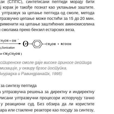
зи (СППС), синтетисани пептиди морају бити
 корак је такође познат као уклањање заштите.
 ултразвук за цепање пептида од смоле, метода
лтразвучно цепање може постићи за 15 до 20 мин.
применити на цепање заштићених аминокиселина
 смолама преко бензил естарских веза.
стиренске смоле даје високе приносе пептида
мизације, у оквиру брзог поступка.
Анурадха и Равиндранатх, 1995)
за синтезу пептида
а ултразвучна решења за директну и индиректну
лисани ултразвучни процесори испоручују тачно
 у реакциони суд. Без обзира да ли користите
ра или стаклене реакторе као посуду за синтезу,