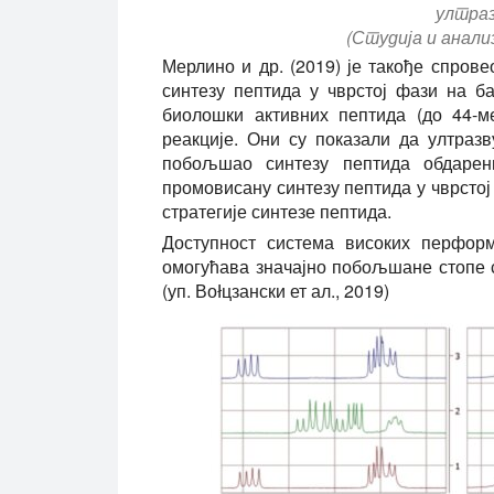
ултраз
(Студија и анализ
Мерлино и др. (2019) је такође спрове
синтезу пептида у чврстој фази на б
биолошки активних пептида (до 44-м
реакције. Они су показали да ултраз
побољшао синтезу пептида обдарени
промовисану синтезу пептида у чврсто
стратегије синтезе пептида.
Доступност система високих перформ
омогућава значајно побољшане стопе 
(уп. Воłцзански ет ал., 2019)