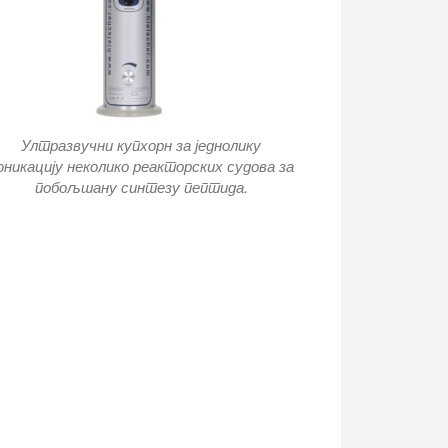
Ултразвучни купхорн за једнолику
оникацију неколико реакторских судова за
побољшану синтезу пептида.