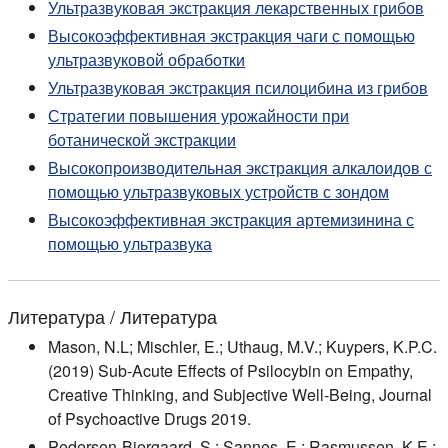
Ультразвуковая экстракция лекарственных грибов
Высокоэффективная экстракция чаги с помощью
ультразвуковой обработки
Ультразвуковая экстракция псилоцибина из грибов
Стратегии повышения урожайности при
ботанической экстракции
Высокопроизводительная экстракция алкалоидов с
помощью ультразвуковых устройств с зондом
Высокоэффективная экстракция артемизинина с
помощью ультразвука
Литература / Литература
Mason, N.L; Mischler, E.; Uthaug, M.V.; Kuypers, K.P.C.
(2019) Sub-Acute Effects of Psilocybin on Empathy,
Creative Thinking, and Subjective Well-Being, Journal
of Psychoactive Drugs 2019.
Pedersen-Bjergaard, S.; Sannes, E.; Rasmussen, K.E.;