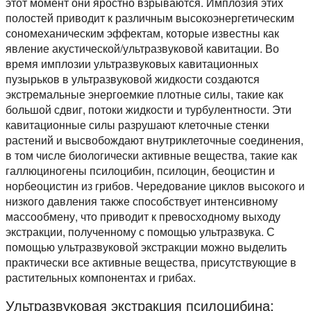
этот момент они яростно взрываются. Имплозия этих
полостей приводит к различным высокоэнергетическим
сономеханическим эффектам, которые известны как
явление акустической/ультразвуковой кавитации. Во
время имплозии ультразвуковых кавитационных
пузырьков в ультразвуковой жидкости создаются
экстремальные энергоемкие плотные силы, такие как
большой сдвиг, потоки жидкости и турбулентности. Эти
кавитационные силы разрушают клеточные стенки
растений и высвобождают внутриклеточные соединения,
в том числе биологически активные вещества, такие как
галлюциногены псилоцибин, псилоцин, беоцистин и
норбеоцистин из грибов. Чередование циклов высокого и
низкого давления также способствует интенсивному
массообмену, что приводит к превосходному выходу
экстракции, полученному с помощью ультразвука. С
помощью ультразвуковой экстракции можно выделить
практически все активные вещества, присутствующие в
растительных компонентах и грибах.
Ультразвуковая экстракция псилоцибина: