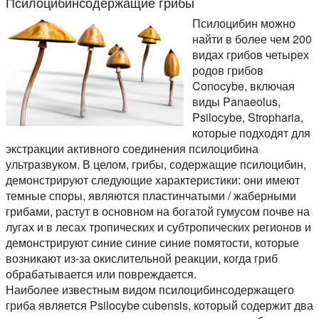
Псилоцибинсодержащие грибы
Псилоцибин можно
найти в более чем 200
видах грибов четырех
родов грибов
Conocybe, включая
виды Panaeolus,
Psilocybe, Stropharia,
которые подходят для
экстракции активного соединения псилоцибина
ультразвуком. В целом, грибы, содержащие псилоцибин,
демонстрируют следующие характеристики: они имеют
темные споры, являются пластинчатыми / жаберными
грибами, растут в основном на богатой гумусом почве на
лугах и в лесах тропических и субтропических регионов и
демонстрируют синие синие синие помятости, которые
возникают из-за окислительной реакции, когда гриб
обрабатывается или повреждается.
Наиболее известным видом псилоцибинсодержащего
гриба является Psilocybe cubensis, который содержит два