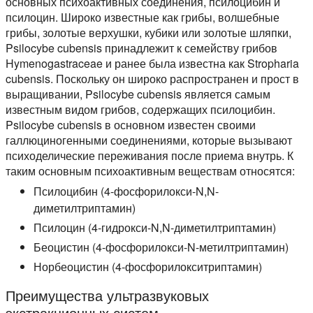
основных психоактивных соединения, псилоцибин и
псилоцин. Широко известные как грибы, волшебные
грибы, золотые верхушки, кубики или золотые шляпки,
Psilocybe cubensis принадлежит к семейству грибов
Hymenogastraceae и ранее была известна как Stropharia
cubensis. Поскольку он широко распространен и прост в
выращивании, Psilocybe cubensis является самым
известным видом грибов, содержащих псилоцибин.
Psilocybe cubensis в основном известен своими
галлюциногенными соединениями, которые вызывают
психоделические переживания после приема внутрь. К
таким основным психоактивным веществам относятся:
Псилоцибин (4-фосфорилокси-N,N-
диметилтриптамин)
Псилоцин (4-гидрокси-N,N-диметилтриптамин)
Беоцистин (4-фосфорилокси-N-метилтриптамин)
Норбеоцистин (4-фосфорилокситриптамин)
Преимущества ультразвуковых
экстракционных систем