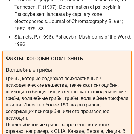
Tønnesen, F. (1997): Determination of psilocybin in
Psilocybe semilanceata by capillary zone
electrophoresis. Journal of Chromatography B, 694;
1997. 375–381.
Stamets, P. (1996): Psilocybin Mushrooms of the World.
1996
Факты, которые стоит знать
Волшебные грибы
Грибы, которые содержат психоактивные /
психоделические вещества, такие как псилоцибин,
псилоцин и беоцистин, известны как психоделические
грибы, волшебные грибы, грибы, волшебные трюфели
и каши. Известно более 180 видов грибов,
содержащих псилоцибин или его производное
псилоцин.
Псилоцибиновые грибы запрещены во многих
странах, например, в США, Канаде, Европе, Индии. В