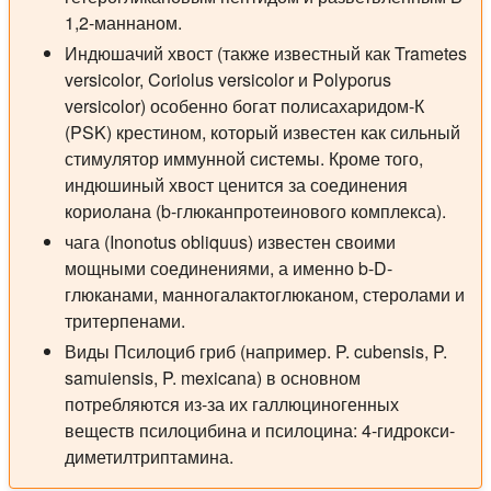
1,2-маннаном.
Индюшачий хвост
(также известный как Trametes
versicolor, Coriolus versicolor и Polyporus
versicolor) особенно богат полисахаридом-К
(PSK) крестином, который известен как сильный
стимулятор иммунной системы. Кроме того,
индюшиный хвост ценится за соединения
кориолана (b-глюканпротеинового комплекса).
чага
(Inonotus obliquus) известен своими
мощными соединениями, а именно b-D-
глюканами, манногалактоглюканом, стеролами и
тритерпенами.
Виды
Псилоциб
гриб (например. P. cubensis, P.
samuiensis, P. mexicana) в основном
потребляются из-за их галлюциногенных
веществ псилоцибина и псилоцина: 4-гидрокси-
диметилтриптамина.