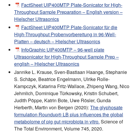
FactSheet UIP400MTP Plate-Sonicator for High-
Throughput Sample Preparation – English version –
Hielscher Ultrasonics
FactSheet UIP400MTP Plate-Sonicator für die
High-Throughput Probenvorbereitung in 96-Well-
Platten – deutsch – Hielscher Ultrasonics
InfoGraphic UIP400MTP – 96-well plate
Ultrasonicator for High-Throughput Sample Prep –
english – Hielscher Ultrasonics
Jannike L. Krause, Sven-Bastiaan Haange, Stephanie
S. Schäpe, Beatrice Engelmann, Ulrike Rolle-
Kampczyk, Katarina Fritz-Wallace, Zhipeng Wang, Nico
Jehmlich, Dominique Türkowsky, Kristin Schubert,
Judith Pöppe, Katrin Bote, Uwe Rösler, Gunda
Herberth, Martin von Bergen (2020):
The glyphosate
formulation Roundup® LB plus influences the global
metabolome of pig gut microbiota in vitro.
Science of
The Total Environment, Volume 745, 2020.