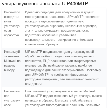
ультразвукового аппарата UIP400MTP
Высокопро
Идеально подходит для 96-луночных и других
изводител
многолуночных планшетов, UIP400MTP позволяет
ьная
проводить одновременную, идентичную
ультразвук
ультразвуковую обработку нескольких образцов,
овая
значительно сокращая продолжительность
обработка
подготовки образцов и увеличивая
производительность тестирования с большим
количеством образцов.
Используй
UIP400MTP предназначен для ультразвуковой
те планшет
обработки любых стандартных многолуночных
Multiwell по
планшетов, ПЦР-планшетов или микротитровых
вашему
планшетов. Вы выбираете тарелку, наиболее
выбору
подходящую для ваших экспериментов.
Поскольку
для UIP400MTP не требуются фирменные
расходные материалы, это значительно экономит
вам деньги!
Бесконтакт
Пластинчатый ультразвуковой аппарат Multiwell
ное
UIP400MTP подает интенсивный ультразвук, ничего
ультразвук
не вводя в образец. Вы можете обрабатывать
овое
ультразвуком многолуночные планшеты, закрытые