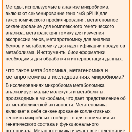
Методы, используемые в анализе микробиома,
включают секвенирование гена 16S рРНК для
таксономического профилирования, метагеномное
секвенирование для комплексного генетического
анализа, метатранскриптомику для изучения
экспрессии генов, метапротеомику для анализа
белков и метаболомику для идентификации продуктов
метаболизма. Инструменты биоинформатики
необходимы для обработки и интерпретации данных.
Что такое метаболомика, метагеномика и
метапротеомика в исследованиях микробиома?
В исследованиях микробиома метаболомика
анализирует малые молекулы и метаболиты,
производимые микробами, что дает представление об
их метаболической активности. Метагеномика
включает в себя секвенирование коллективных
геномов микробных сообществ для понимания их
генетического состава и функционального
потенциала. Метапротеомика изучает все содержание