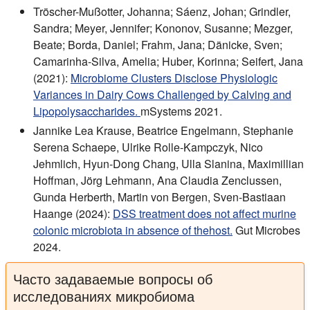
Tröscher-Mußotter, Johanna; Sáenz, Johan; Grindler,
Sandra; Meyer, Jennifer; Kononov, Susanne; Mezger,
Beate; Borda, Daniel; Frahm, Jana; Dänicke, Sven;
Camarinha-Silva, Amelia; Huber, Korinna; Seifert, Jana
(2021):
Microbiome Clusters Disclose Physiologic
Variances in Dairy Cows Challenged by Calving and
Lipopolysaccharides.
mSystems 2021.
Jannike Lea Krause, Beatrice Engelmann, Stephanie
Serena Schaepe, Ulrike Rolle-Kampczyk, Nico
Jehmlich, Hyun-Dong Chang, Ulla Slanina, Maximillian
Hoffman, Jörg Lehmann, Ana Claudia Zenclussen,
Gunda Herberth, Martin von Bergen, Sven-Bastiaan
Haange (2024):
DSS treatment does not affect murine
colonic microbiota in absence of thehost.
Gut Microbes
2024.
Часто задаваемые вопросы об
исследованиях микробиома