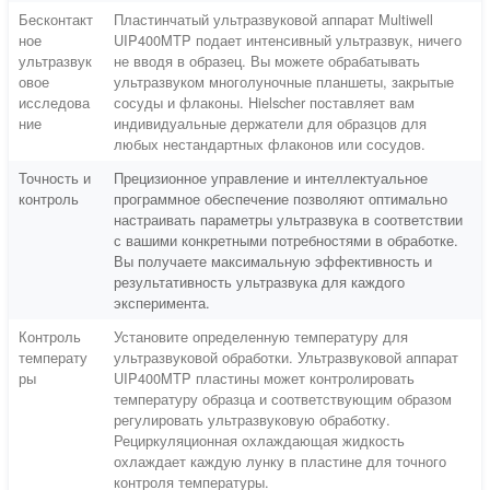
Бесконтакт
Пластинчатый ультразвуковой аппарат Multiwell
ное
UIP400MTP подает интенсивный ультразвук, ничего
ультразвук
не вводя в образец. Вы можете обрабатывать
овое
ультразвуком многолуночные планшеты, закрытые
исследова
сосуды и флаконы. Hielscher поставляет вам
ние
индивидуальные держатели для образцов для
любых нестандартных флаконов или сосудов.
Точность и
Прецизионное управление и интеллектуальное
контроль
программное обеспечение позволяют оптимально
настраивать параметры ультразвука в соответствии
с вашими конкретными потребностями в обработке.
Вы получаете максимальную эффективность и
результативность ультразвука для каждого
эксперимента.
Контроль
Установите определенную температуру для
температу
ультразвуковой обработки. Ультразвуковой аппарат
ры
UIP400MTP пластины может контролировать
температуру образца и соответствующим образом
регулировать ультразвуковую обработку.
Рециркуляционная охлаждающая жидкость
охлаждает каждую лунку в пластине для точного
контроля температуры.