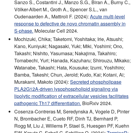
Sanzo S., Costantini J., Manzo S.G., Biran A., Burny C.,
Völker-Albert M., Groth A., Spencer S.L., van
Oudenaarden A., Mattiroli F. (2024):
Acute multi-level
response to defective de novo chromatin assembly in
S-phase.
Molecular Cell 2024.
Mochizuki, Chika; Taketomi, Yoshitaka; Irie, Atsushi;
Kano, Kuniyuki; Nagasaki, Yuki; Miki, Yoshimi; Ono,
Takashi; Nishito, Yasumasa; Nakajima, Takahiro;
Tomabechi, Yuri; Hanada, Kazuharu; Shirouzu, Mikako;
Watanabe, Takashi; Hata, Kousuke; Izumi, Yoshihiro;
Bamba, Takeshi; Chun, Jerold; Kudo, Kai; Kotani, Ai;
Murakami, Makoto (2024):
Secreted phospholipase
PLA2G12A-driven lysophospholipid signaling via
lipolytic modification of extracellular vesicles facilitates
pathogenic Th17 differentiation.
BioRxiv 2024.
Cosenza-Contreras M, Seredynska A, Vogele D, Pinter
N, Brombacher E, Cueto RF, Dinh TJ, Bernhard P,
Rogg M, Liu J, Willems P, Stael S, Huesgen PF, Kuehn
EW, Kreutz C, Schell C, Schilling O. (2024):
TermineR: