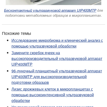
Бесконтактный ультразвуковой аппарат UIP400MTP
для
подготовки метаболомных образцов в микропланшетах.
Похожие темы
Исследование микробиома и клинический анализ с
помощью ультразвуковой обработки
Замените скребок ячеек на
высокопроизводительный ультразвуковой аппарат
UIP400MTP
96-луночный планшетный ультразвуковой аппарат
UIP400MTP для высокопроизводительной
подготовки образцов
Лизис дрожжевых клеток в микропланшетах с
помощью высокоинтенсивной ультразвуковой
обработки