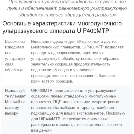
Пропускающая ультразвук жидкость окружает все
лунки и обеспечивает равномерную ультразвуковую
обработку каждого образца ультразвуком
Основные характеристики многолуночного
ультразвукового аппарата UIP400MTP
Высокопро
Идеально подходит для 96-луночных и других
изводител
многолуночных планшетов, UIP400MTP позволяет
ьная
проводить одновременную, идентичную
ультразвук
ультразвуковую обработку нескольких образцов,
овая
значительно сокращая продолжительность
обработка
подготовки образцов и увеличивая
производительность тестирования с большим
количеством образцов.
Используй
UIP400MTP предназначен для ультразвуковой
те планшет
обработки любых стандартных многолуночных
Multiwell по
планшетов, ПЦР-планшетов или микротитровых
вашему
планшетов. Вы выбираете тарелку, наиболее
выбору
подходящую для ваших экспериментов.
Поскольку
для UIP400MTP не требуются фирменные
расходные материалы, это значительно экономит
вам деньги!