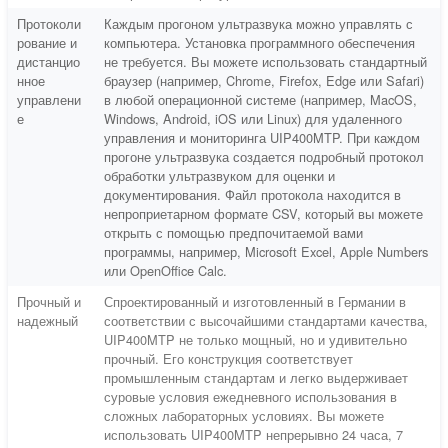
Протоколи
Каждым прогоном ультразвука можно управлять с
рование и
компьютера. Установка программного обеспечения
дистанцио
не требуется. Вы можете использовать стандартный
нное
браузер (например, Chrome, Firefox, Edge или Safari)
управлени
в любой операционной системе (например, MacOS,
е
Windows, Android, iOS или Linux) для удаленного
управления и мониторинга UIP400MTP. При каждом
прогоне ультразвука создается подробный протокол
обработки ультразвуком для оценки и
документирования. Файл протокола находится в
непроприетарном формате CSV, который вы можете
открыть с помощью предпочитаемой вами
программы, например, Microsoft Excel, Apple Numbers
или OpenOffice Calc.
Прочный и
Спроектированный и изготовленный в Германии в
надежный
соответствии с высочайшими стандартами качества,
UIP400MTP не только мощный, но и удивительно
прочный. Его конструкция соответствует
промышленным стандартам и легко выдерживает
суровые условия ежедневного использования в
сложных лабораторных условиях. Вы можете
использовать UIP400MTP непрерывно 24 часа, 7