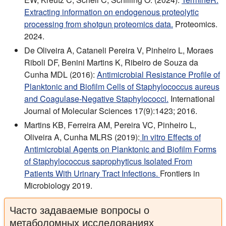
Extracting information on endogenous proteolytic
processing from shotgun proteomics data.
Proteomics.
2024.
De Oliveira A, Cataneli Pereira V, Pinheiro L, Moraes
Riboli DF, Benini Martins K, Ribeiro de Souza da
Cunha MDL (2016):
Antimicrobial Resistance Profile of
Planktonic and Biofilm Cells of Staphylococcus aureus
and Coagulase-Negative Staphylococci.
International
Journal of Molecular Sciences 17(9):1423; 2016.
Martins KB, Ferreira AM, Pereira VC, Pinheiro L,
Oliveira A, Cunha MLRS (2019):
In vitro Effects of
Antimicrobial Agents on Planktonic and Biofilm Forms
of Staphylococcus saprophyticus Isolated From
Patients With Urinary Tract Infections.
Frontiers in
Microbiology 2019.
Часто задаваемые вопросы о
метаболомных исследованиях