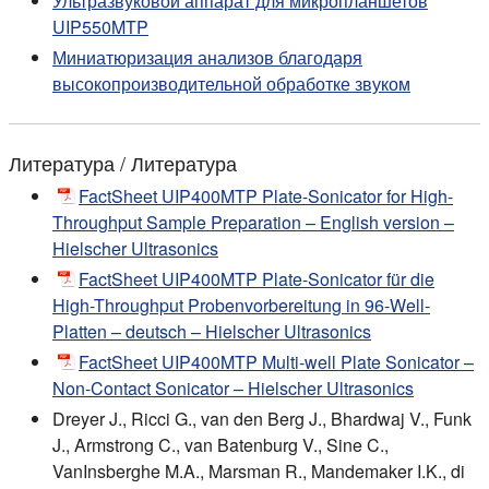
Ультразвуковой аппарат для микропланшетов
UIP550MTP
Миниатюризация анализов благодаря
высокопроизводительной обработке звуком
Литература / Литература
FactSheet UIP400MTP Plate-Sonicator for High-
Throughput Sample Preparation – English version –
Hielscher Ultrasonics
FactSheet UIP400MTP Plate-Sonicator für die
High-Throughput Probenvorbereitung in 96-Well-
Platten – deutsch – Hielscher Ultrasonics
FactSheet UIP400MTP Multi-well Plate Sonicator –
Non-Contact Sonicator – Hielscher Ultrasonics
Dreyer J., Ricci G., van den Berg J., Bhardwaj V., Funk
J., Armstrong C., van Batenburg V., Sine C.,
VanInsberghe M.A., Marsman R., Mandemaker I.K., di