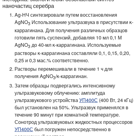
наночастиц серебра
Ag-НЧ синтезировали путем восстановления
AgNO
Использование ультразвука в присутствии κ-
3
каррагинана. Для получения различных образцов
готовили пять суспензий, добавляя 10 мл 0,1 М
AgNO
до 40-мл κ-каррагинана. Используемые
3
растворы κ-каррагинана составляли 0,1, 0,15, 0,20,
0,25 и 0,3 мас.% соответственно.
Растворы перемешивали в течение 1 ч для
получения AgNO
/κ-каррагинан.
3
Затем образцы подвергались интенсивному
ультразвуковому облучению: амплитуда
ультразвукового устройства
УП400С
(400 Вт, 24 кГц)
был установлен на 50%. Ультразвук применялся в
течение 90 минут при комнатной температуре.
Сонотрод ультразвуковых жидкостных процессоров
УП400С
был погружен непосредственно в