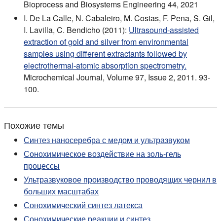
Bioprocess and Biosystems Engineering 44, 2021
I. De La Calle, N. Cabaleiro, M. Costas, F. Pena, S. Gil,
I. Lavilla, C. Bendicho (2011):
Ultrasound-assisted
extraction of gold and silver from environmental
samples using different extractants followed by
electrothermal-atomic absorption spectrometry.
Microchemical Journal, Volume 97, Issue 2, 2011. 93-
100.
Похожие темы
Синтез наносеребра с медом и ультразвуком
Сонохимическое воздействие на золь-гель
процессы
Ультразвуковое производство проводящих чернил в
больших масштабах
Сонохимический синтез латекса
Сонохимические реакции и синтез