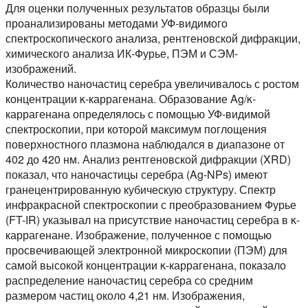
Для оценки полученных результатов образцы были
проанализированы методами УФ-видимого
спектроскопического анализа, рентгеновской дифракции,
химического анализа ИК-Фурье, ПЭМ и СЭМ-
изображений.
Количество наночастиц серебра увеличивалось с ростом
концентрации κ-каррагенана. Образование Ag/κ-
каррагенана определялось с помощью УФ-видимой
спектроскопии, при которой максимум поглощения
поверхностного плазмона наблюдался в диапазоне от
402 до 420 нм. Анализ рентгеновской дифракции (XRD)
показал, что наночастицы серебра (Ag-NPs) имеют
гранецентрированную кубическую структуру. Спектр
инфракрасной спектроскопии с преобразованием Фурье
(FT-IR) указывал на присутствие наночастиц серебра в κ-
каррагенане. Изображение, полученное с помощью
просвечивающей электронной микроскопии (ПЭМ) для
самой высокой концентрации κ-каррагенана, показало
распределение наночастиц серебра со средним
размером частиц около 4,21 нм. Изображения,