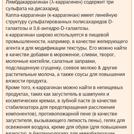
Лямбдакаррагинан (λ-каррагинен) содержит три
сульфата на дисахарид.
Каппа-каррагинан (κ-каррагинан) имеет линейную
структуру сульфатированных полисахаридов D-
галактозы и 3,6-ангидро-D-галактозы.
κ-каррагинан широко используется в пищевой
промышленности, например, в качестве желирующего
агента и для модификации текстуры. Его можно найти
в качестве добавки в мороженое, сливки, творог,
молочные коктейли, салатные заправки,
подслащенную сгущенку, соевое молоко & другие
растительные молоча, а также соусы для повышения
вязкости продукта.
Кроме того, κ-каррагинан можно найти в непищевых
продуктах, таких как загуститель в шампунях и
косметических кремах, в зубной пасте (в качестве
стабилизатора для предотвращения расслоения
компонентов), противопожарной пене (в качестве
загустителя, вызывающего липкость пены), гелях для
освежения воздуха, креме для обуви (для повышения
вязкости), в биотехнологиях для иммобилизации