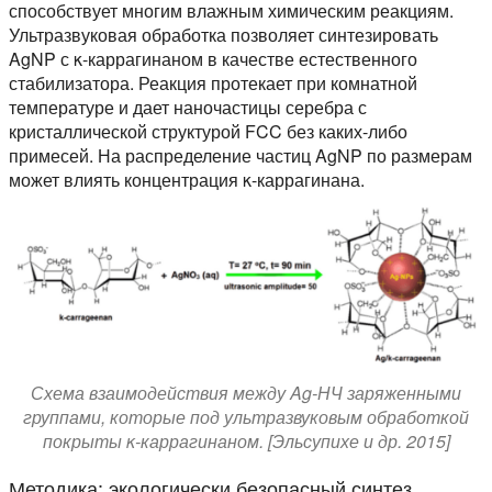
способствует многим влажным химическим реакциям.
Ультразвуковая обработка позволяет синтезировать
AgNP с κ-каррагинаном в качестве естественного
стабилизатора. Реакция протекает при комнатной
температуре и дает наночастицы серебра с
кристаллической структурой FCC без каких-либо
примесей. На распределение частиц AgNP по размерам
может влиять концентрация κ-каррагинана.
Схема взаимодействия между Ag-НЧ заряженными
группами, которые под ультразвуковым обработкой
покрыты κ-каррагинаном. [Эльсупихе и др. 2015]
Методика: экологически безопасный синтез