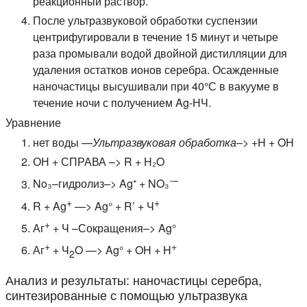
реакционный раствор.
После ультразвуковой обработки суспензии
центрифугировали в течение 15 минут и четыре
раза промывали водой двойной дистилляции для
удаления остатков ионов серебра. Осажденные
наночастицы высушивали при 40°С в вакууме в
течение ночи с получением Ag-НЧ.
Уравнение
нет воды —
Ультразвуковая обработка
–> +H + OH
ОН + СПРАВА –> R + H₂O
–
No₃–гидролиз–> Ag⁺ + NO₃⁻
+
+
R + Ag
—> Ag° + R’ + Ч
+
Аг
+ Ч –Сокращения–> Ag°
+
+
Аг
+ Ч
O —> Ag° + OH + H
2
Анализ и результаты: наночастицы серебра,
синтезированные с помощью ультразвука