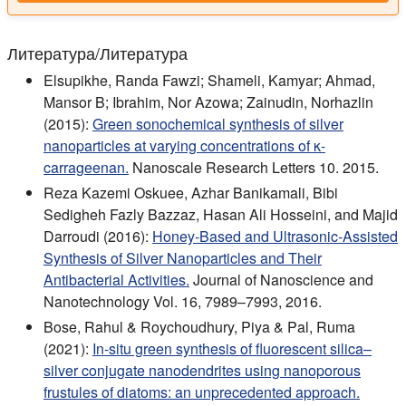
Литература/Литература
Elsupikhe, Randa Fawzi; Shameli, Kamyar; Ahmad,
Mansor B; Ibrahim, Nor Azowa; Zainudin, Norhazlin
(2015):
Green sonochemical synthesis of silver
nanoparticles at varying concentrations of κ-
carrageenan.
Nanoscale Research Letters 10. 2015.
Reza Kazemi Oskuee, Azhar Banikamali, Bibi
Sedigheh Fazly Bazzaz, Hasan Ali Hosseini, and Majid
Darroudi (2016):
Honey-Based and Ultrasonic-Assisted
Synthesis of Silver Nanoparticles and Their
Antibacterial Activities.
Journal of Nanoscience and
Nanotechnology Vol. 16, 7989–7993, 2016.
Bose, Rahul & Roychoudhury, Piya & Pal, Ruma
(2021):
In-situ green synthesis of fluorescent silica–
silver conjugate nanodendrites using nanoporous
frustules of diatoms: an unprecedented approach.