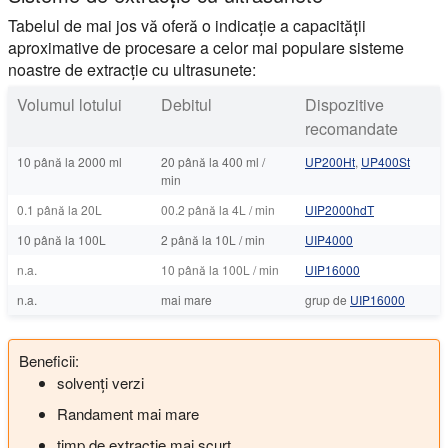
Tabelul de mai jos vă oferă o indicație a capacității
aproximative de procesare a celor mai populare sisteme
noastre de extracție cu ultrasunete:
Volumul lotului
Debitul
Dispozitive
recomandate
10 până la 2000 ml
20 până la 400 ml /
UP200Ht
,
UP400St
min
0.1 până la 20L
00.2 până la 4L / min
UIP2000hdT
10 până la 100L
2 până la 10L / min
UIP4000
n.a.
10 până la 100L / min
UIP16000
n.a.
mai mare
grup de
UIP16000
Beneficii:
solvenți verzi
Randament mai mare
timp de extracție mai scurt