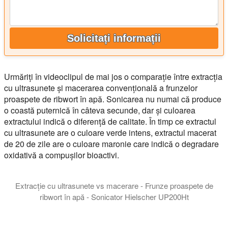
Solicitați informații
Urmăriți în videoclipul de mai jos o comparație între extracția
cu ultrasunete și macerarea convențională a frunzelor
proaspete de ribwort în apă. Sonicarea nu numai că produce
o coastă puternică în câteva secunde, dar și culoarea
extractului indică o diferență de calitate. În timp ce extractul
cu ultrasunete are o culoare verde intens, extractul macerat
de 20 de zile are o culoare maronie care indică o degradare
oxidativă a compușilor bioactivi.
Extracție cu ultrasunete vs macerare - Frunze proaspete de
ribwort în apă - Sonicator Hielscher UP200Ht
În acest scurt videoclip, comparăm extracția cu ultrasunete cu
Culoarea verde intens a extractului de coastă cu ultrasunete ev