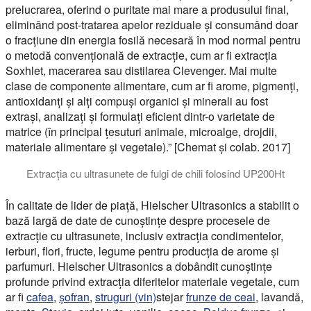
prelucrarea, oferind o puritate mai mare a produsului final,
eliminând post-tratarea apelor reziduale și consumând doar
o fracțiune din energia fosilă necesară în mod normal pentru
o metodă convențională de extracție, cum ar fi extracția
Soxhlet, macerarea sau distilarea Clevenger. Mai multe
clase de componente alimentare, cum ar fi arome, pigmenți,
antioxidanți și alți compuși organici și minerali au fost
extrași, analizați și formulați eficient dintr-o varietate de
matrice (în principal țesuturi animale, microalge, drojdii,
materiale alimentare și vegetale).” [Chemat și colab. 2017]
Extracția cu ultrasunete de fulgi de chili folosind UP200Ht
Extracția cu ultrasunete este utilizată pentru a produce izolate
În calitate de lider de piață, Hielscher Ultrasonics a stabilit o
bază largă de date de cunoștințe despre procesele de
extracție cu ultrasunete, inclusiv extracția condimentelor,
ierburi, flori, fructe, legume pentru producția de arome și
parfumuri. Hielscher Ultrasonics a dobândit cunoștințe
profunde privind extracția diferitelor materiale vegetale, cum
ar fi
cafea
,
șofran
,
struguri (vin)
stejar
frunze de ceai
, lavandă,