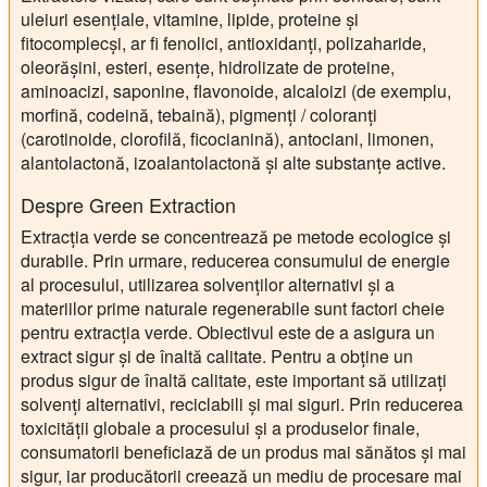
uleiuri esențiale, vitamine, lipide, proteine și
fitocomplecși, ar fi fenolici, antioxidanți, polizaharide,
oleorășini, esteri, esențe, hidrolizate de proteine,
aminoacizi, saponine, flavonoide, alcaloizi (de exemplu,
morfină, codeină, tebaină), pigmenți / coloranți
(carotinoide, clorofilă, ficocianină), antociani, limonen,
alantolactonă, izoalantolactonă și alte substanțe active.
Despre Green Extraction
Extracția verde se concentrează pe metode ecologice și
durabile. Prin urmare, reducerea consumului de energie
al procesului, utilizarea solvenților alternativi și a
materiilor prime naturale regenerabile sunt factori cheie
pentru extracția verde. Obiectivul este de a asigura un
extract sigur și de înaltă calitate. Pentru a obține un
produs sigur de înaltă calitate, este important să utilizați
solvenți alternativi, reciclabili și mai siguri. Prin reducerea
toxicității globale a procesului și a produselor finale,
consumatorii beneficiază de un produs mai sănătos și mai
sigur, iar producătorii creează un mediu de procesare mai