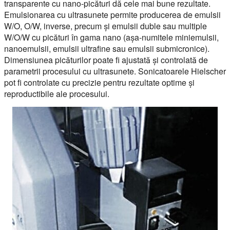
transparente cu nano-picături dă cele mai bune rezultate.
Emulsionarea cu ultrasunete permite producerea de emulsii
W/O, O/W, inverse, precum și emulsii duble sau multiple
W/O/W cu picături în gama nano (așa-numitele miniemulsii,
nanoemulsii, emulsii ultrafine sau emulsii submicronice).
Dimensiunea picăturilor poate fi ajustată și controlată de
parametrii procesului cu ultrasunete. Sonicatoarele Hielscher
pot fi controlate cu precizie pentru rezultate optime și
reproductibile ale procesului.