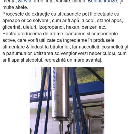
menta,
Stevia
, ardei iute, vanilie, cacao,
Boldus frunze
, și
multe altele.
Procesele de extracție cu ultrasunete pot fi efectuate cu
aproape orice solvenți, cum ar fi apă, alcool, etanol apos,
glicerină, uleiuri, izopropanol, hexan, benzen etc.
Pentru producerea de arome, parfumuri și componente
active, care vor fi utilizate ca ingrediente în produsele
alimentare & Industria băuturilor, farmaceutică, cosmetică și
a parfumurilor, utilizarea solvenților verzi nepericuloși, cum
ar fi apa și alcoolul, reprezintă un mare avantaj.