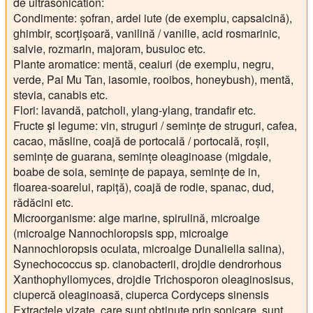
de ultrasonication:
Condimente
: șofran, ardei iute (de exemplu, capsaicină),
ghimbir, scorțișoară, vanilină / vanilie, acid rosmarinic,
salvie, rozmarin, majoram, busuioc etc.
Plante aromatice
: mentă, ceaiuri (de exemplu, negru,
verde, Pai Mu Tan, iasomie, rooibos, honeybush), mentă,
stevia, canabis etc.
Flori
: lavandă, patcholi, ylang-ylang, trandafir etc.
Fructe și legume
: vin, struguri / semințe de struguri, cafea,
cacao, măsline, coajă de portocală / portocală, roșii,
semințe de guarana, semințe oleaginoase (migdale,
boabe de soia, semințe de papaya, semințe de in,
floarea-soarelui, rapiță), coajă de rodie, spanac, dud,
rădăcini etc.
Microorganisme
: alge marine, spirulină, microalge
(microalge Nannochloropsis spp, microalge
Nannochloropsis oculata, microalge Dunaliella salina),
Synechococcus sp. cianobacterii, drojdie dendrorhous
Xanthophyllomyces, drojdie Trichosporon oleaginosisus,
ciupercă oleaginoasă, ciuperca Cordyceps sinensis
Extractele vizate, care sunt obținute prin sonicare, sunt