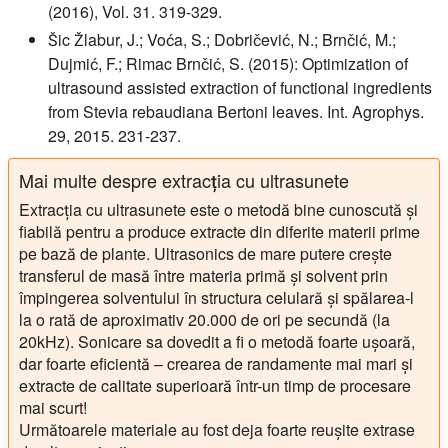
(2016), Vol. 31. 319-329.
Šic Žlabur, J.; Voća, S.; Dobričević, N.; Brnčić, M.;
Dujmić, F.; Rimac Brnčić, S. (2015): Optimization of
ultrasound assisted extraction of functional ingredients
from Stevia rebaudiana Bertoni leaves. Int. Agrophys.
29, 2015. 231-237.
Mai multe despre extracția cu ultrasunete
Extracția cu ultrasunete este o metodă bine cunoscută și
fiabilă pentru a produce extracte din diferite materii prime
pe bază de plante. Ultrasonics de mare putere crește
transferul de masă între materia primă și solvent prin
împingerea solventului în structura celulară și spălarea-l
la o rată de aproximativ 20.000 de ori pe secundă (la
20kHz). Sonicare sa dovedit a fi o metodă foarte ușoară,
dar foarte eficientă – crearea de randamente mai mari și
extracte de calitate superioară într-un timp de procesare
mai scurt!
Următoarele materiale au fost deja foarte reușite extrase