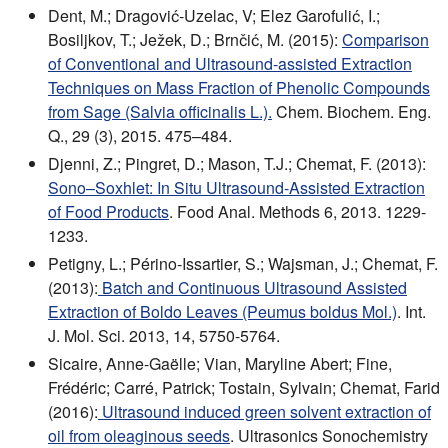
Dent, M.; Dragović-Uzelac, V; Elez Garofulić, I.;
Bosiljkov, T.; Ježek, D.; Brnčić, M. (2015):
Comparison
of Conventional and Ultrasound-assisted Extraction
Techniques on Mass Fraction of Phenolic Compounds
from Sage (Salvia officinalis L.).
Chem. Biochem. Eng.
Q., 29 (3), 2015. 475–484.
Djenni, Z.; Pingret, D.; Mason, T.J.; Chemat, F. (2013):
Sono–Soxhlet: In Situ Ultrasound-Assisted Extraction
of Food Products
. Food Anal. Methods 6, 2013. 1229-
1233.
Petigny, L.; Périno-Issartier, S.; Wajsman, J.; Chemat, F.
(2013):
Batch and Continuous Ultrasound Assisted
Extraction of Boldo Leaves (Peumus boldus Mol.)
. Int.
J. Mol. Sci. 2013, 14, 5750-5764.
Sicaire, Anne-Gaëlle; Vian, Maryline Abert; Fine,
Frédéric; Carré, Patrick; Tostain, Sylvain; Chemat, Farid
(2016):
Ultrasound induced green solvent extraction of
oil from oleaginous seeds
. Ultrasonics Sonochemistry