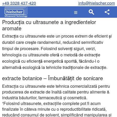
+49 3328 437-420
info@hielscher.com
Producția cu ultrasunete a ingredientelor
aromate
Extracția cu ultrasunete este un proces extrem de eficient și
durabil care crește randamentul, reducând semnificativ
timpul de procesare. Folosind solvenți siguri, verzi,
tehnologia cu ultrasunete oferă o metodă de extracție
ecologică cu eficiență energetică sporită, făcându-l o
alternativă ecologică la tehnicile tradiționale de extracție.
extracte botanice – Îmbunătățit de sonicare
Extracția cu ultrasunete este tehnica comercializată pentru
producerea de extracte de înaltă calitate pentru alimente &
industria băuturilor, farmaceutică și cosmetică.
“Folosind ultrasunete, extracțiile complete pot fi acum
finalizate în câteva minute cu o reproductibilitate ridicată,
reducând consumul de solvent, simplificând manipularea și