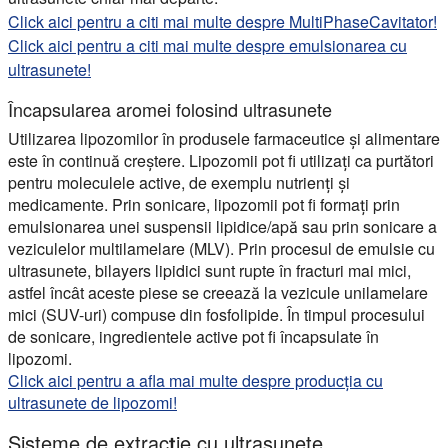
Click aici pentru a citi mai multe despre MultiPhaseCavitator!
Click aici pentru a citi mai multe despre emulsionarea cu
ultrasunete!
Încapsularea aromei folosind ultrasunete
Utilizarea lipozomilor în produsele farmaceutice și alimentare
este în continuă creștere. Lipozomii pot fi utilizați ca purtători
pentru moleculele active, de exemplu nutrienți și
medicamente. Prin sonicare, lipozomii pot fi formați prin
emulsionarea unei suspensii lipidice/apă sau prin sonicare a
veziculelor multilamelare (MLV). Prin procesul de emulsie cu
ultrasunete, bilayers lipidici sunt rupte în fracturi mai mici,
astfel încât aceste piese se creează la vezicule unilamelare
mici (SUV-uri) compuse din fosfolipide. În timpul procesului
de sonicare, ingredientele active pot fi încapsulate în
lipozomi.
Click aici pentru a afla mai multe despre producția cu
ultrasunete de lipozomi!
Sisteme de extracție cu ultrasunete