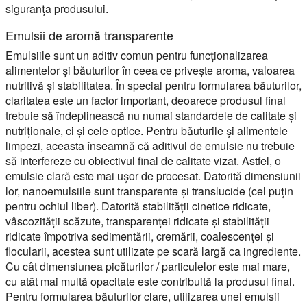
siguranța produsului.
Emulsii de aromă transparente
Emulsiile sunt un aditiv comun pentru funcționalizarea
alimentelor și băuturilor în ceea ce privește aroma, valoarea
nutritivă și stabilitatea. În special pentru formularea băuturilor,
claritatea este un factor important, deoarece produsul final
trebuie să îndeplinească nu numai standardele de calitate și
nutriționale, ci și cele optice. Pentru băuturile și alimentele
limpezi, aceasta înseamnă că aditivul de emulsie nu trebuie
să interfereze cu obiectivul final de calitate vizat. Astfel, o
emulsie clară este mai ușor de procesat. Datorită dimensiunii
lor, nanoemulsiile sunt transparente și translucide (cel puțin
pentru ochiul liber). Datorită stabilității cinetice ridicate,
vâscozității scăzute, transparenței ridicate și stabilității
ridicate împotriva sedimentării, cremării, coalescenței și
flocularii, acestea sunt utilizate pe scară largă ca ingrediente.
Cu cât dimensiunea picăturilor / particulelor este mai mare,
cu atât mai multă opacitate este contribuită la produsul final.
Pentru formularea băuturilor clare, utilizarea unei emulsii