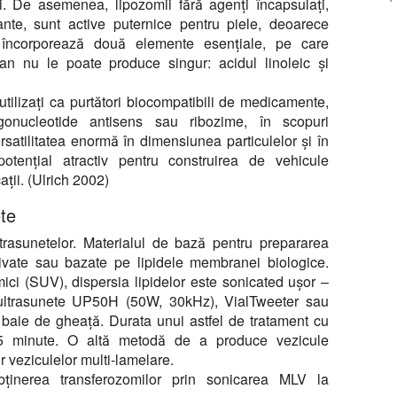
și. De asemenea, lipozomii fără agenți încapsulați,
ante, sunt active puternice pentru piele, deoarece
na încorporează două elemente esențiale, pe care
n nu le poate produce singur: acidul linoleic și
utilizați ca purtători biocompatibili de medicamente,
gonucleotide antisens sau ribozime, în scopuri
satilitatea enormă în dimensiunea particulelor și în
 potențial atractiv pentru construirea de vehicule
ții. (Ulrich 2002)
te
ultrasunetelor. Materialul de bază pentru prepararea
rivate sau bazate pe lipidele membranei biologice.
ici (SUV), dispersia lipidelor este sonicated ușor –
u ultrasunete UP50H (50W, 30kHz), VialTweeter sau
 baie de gheață. Durata unui astfel de tratament cu
15 minute. O altă metodă de a produce vezicule
 veziculelor multi-lamelare.
bținerea transferozomilor prin sonicarea MLV la