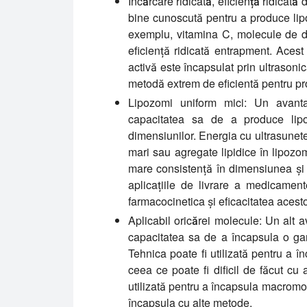
Încărcare ridicată, eficiență ridicată 
bine cunoscută pentru a produce lip
exemplu, vitamina C, molecule de dr
eficiență ridicată entrapment. Aces
activă este încapsulat prin ultrasonic
metodă extrem de eficientă pentru pr
Lipozomi uniform mici:
Un avantaj 
capacitatea sa de a produce lipoz
dimensiunilor. Energia cu ultrasunet
mari sau agregate lipidice în lipozo
mare consistență în dimensiunea și 
aplicațiile de livrare a medicament
farmacocinetica și eficacitatea acest
Aplicabil oricărei molecule:
Un alt av
capacitatea sa de a încapsula o gam
Tehnica poate fi utilizată pentru a î
ceea ce poate fi dificil de făcut cu 
utilizată pentru a încapsula macromol
încapsula cu alte metode.