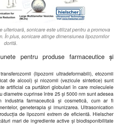
e ulterioară, sonicare este utilizat pentru a promova
om. În plus, sonicare atinge dimensiunea lipozomilor
dorită.
asunete pentru produse farmaceutice și
ransferozomii (lipozomi ultradeformabili), etozomii
icat de alcool) și niozomii (vezicule sintetice) sunt
e artificial ca purtători globulari în care moleculele
 cu diametre cuprinse între 25 și 5000 nm sunt adesea
n industria farmaceutică și cosmetică, cum ar fi
entelor, geneterapia și imunizarea. Ultrasonication
producția de lipozomi extrem de eficientă. Hielscher
turi mari de ingrediente active și biodisponibilitate