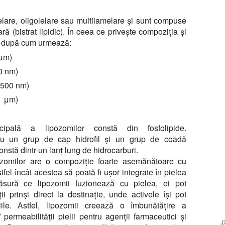
lare, oligolelare sau multilamelare și sunt compuse
 (bistrat lipidic). În ceea ce privește compoziția și
ți după cum urmează:
0μm)
0 nm)
-500 nm)
1 μm)
ncipală a lipozomilor constă din fosfolipide.
 au un grup de cap hidrofil și un grup de coadă
onstă dintr-un lanț lung de hidrocarburi.
zomilor are o compoziție foarte asemănătoare cu
astfel încât acestea să poată fi ușor integrate în pielea
ură ce lipozomii fuzionează cu pielea, ei pot
i prinși direct la destinație, unde activele își pot
țiile. Astfel, lipozomii creează o îmbunătățire a
 / permeabilității pielii pentru agenții farmaceutici și
p