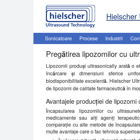
Hielscher 
Sonicatoare
Procese
Industrii
Con
Pregătirea lipozomilor cu ult
Lipozomii produși ultrasonically arată o e
încărcare și dimensiuni sferice unifo
biodisponibilitate excelentă. Hielscher Ult
de lipozomi de calitate farmaceutică în mod
Avantajele producției de lipozomi 
Încapsularea lipozomilor cu ultrasune
medicamente sau alți agenți terapeutic
comparație cu alte metode de încapsulare
multe avantaje care o fac tehnica superioa