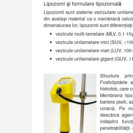
Lipozomi și formulare lipozomală
Lipozomii sunt sisteme veziculare unilame
din același material ca o membrană celulară
dimensiunea lor, lipozomii sunt diferenția
vezicule multi-lamelare (MLV, 0,1-1
vezicule unilamelare mici (SUV, <10
vezicule unilamelare mari (LUV, 100
vezicule unilamelare gigant (GUV, ≥
Structura pri
Fosfolipidele
hidrofob, care c
Membrana lipo
bariera pielii, 
umană. Pe măs
descărca agenți
îndeplini func
penetrabilității