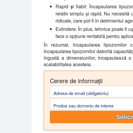
Rapid și fiabil:
Încapsularea lipozo
relativ simplu și rapid. Nu necesită
ridicate, care pot fi în detrimentul age
Extindere:
În plus, tehnica poate fi u
face o opțiune rentabilă pentru aplica
În rezumat, încapsularea lipozomilor 
încapsularea lipozomilor datorită capacităț
îngustă a dimensiunilor, încapsulează o 
scalabilitatea acesteia.
Cerere de informații
Adresa de email (obligatoriu)
Produs sau domeniu de interes
Solici