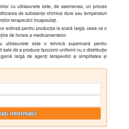
milor cu ultrasunete este, de asemenea, un proces
 utilizarea de substanțe chimice dure sau temperaturi
nților terapeutici încapsulați.
șor extinsă pentru producția la scară largă, ceea ce o
țiile de livrare a medicamentelor.
cu ultrasunete este o tehnică superioară pentru
ii sale de a produce lipozomi uniformi cu o distribuție
gamă largă de agenți terapeutici și simplitatea și
tați informații