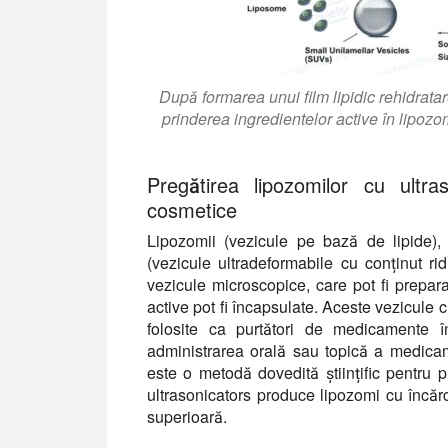
După formarea unui film lipidic rehidratar
prinderea ingredientelor active în lipoz
Pregătirea lipozomilor cu ultr
cosmetice
Lipozomii (vezicule pe bază de lipide), t
(vezicule ultradeformabile cu conținut rid
vezicule microscopice, care pot fi preparat
active pot fi încapsulate. Aceste vezicule
folosite ca purtători de medicamente î
administrarea orală sau topică a medicam
este o metodă dovedită științific pentru 
ultrasonicators produce lipozomi cu încărcă
superioară.