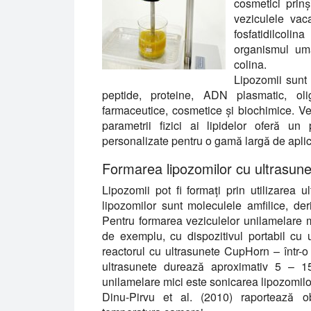
cosmetici prin
veziculele vac
fosfatidilcoli
organismul uma
colina.
Lipozomii sunt 
peptide, proteine, ADN plasmatic, oli
farmaceutice, cosmetice și biochimice. Ver
parametrii fizici ai lipidelor oferă un
personalizate pentru o gamă largă de aplica
Formarea lipozomilor cu ultrasune
Lipozomii pot fi formați prin utilizarea 
lipozomilor sunt moleculele amfilice, de
Pentru formarea veziculelor unilamelare m
de exemplu, cu dispozitivul portabil c
reactorul cu ultrasunete CupHorn – într-o
ultrasunete durează aproximativ 5 – 
unilamelare mici este sonicarea lipozomilor
Dinu-Pirvu et al. (2010) raportează o