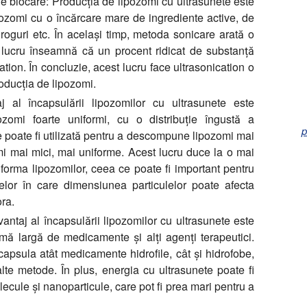
de blocare:
Producția de lipozomi cu ultrasunete este
ozomi cu o încărcare mare de ingrediente active, de
oguri etc. În același timp, metoda sonicare arată o
t lucru înseamnă că un procent ridicat de substanță
ation. În concluzie, acest lucru face ultrasonication o
oducția de lipozomi.
al încapsulării lipozomilor cu ultrasunete este
omi foarte uniformi, cu o distribuție îngustă a
p
e poate fi utilizată pentru a descompune lipozomi mai
mi mai mici, mai uniforme. Acest lucru duce la o mai
forma lipozomilor, ceea ce poate fi important pentru
elor în care dimensiunea particulelor poate afecta
ora.
antaj al încapsulării lipozomilor cu ultrasunete este
ă largă de medicamente și alți agenți terapeutici.
ncapsula atât medicamente hidrofile, cât și hidrofobe,
alte metode. În plus, energia cu ultrasunete poate fi
ecule și nanoparticule, care pot fi prea mari pentru a