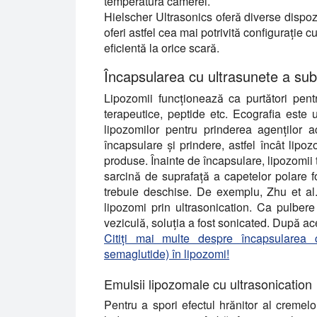
temperatura camerei.
Hielscher Ultrasonics oferă diverse dispozi
oferi astfel cea mai potrivită configurație
eficientă la orice scară.
Încapsularea cu ultrasunete a subs
Lipozomii funcționează ca purtători pent
terapeutice, peptide etc. Ecografia este 
lipozomilor pentru prinderea agenților a
încapsulare și prindere, astfel încât lipo
produse. Înainte de încapsulare, lipozomii t
sarcină de suprafață a capetelor polare fo
trebuie deschise. De exemplu, Zhu et al.
lipozomi prin ultrasonication. Ca pulber
veziculă, soluția a fost sonicated. După ace
Citiți mai multe despre încapsularea
semaglutide) în lipozomi!
Emulsii lipozomale cu ultrasonication
Pentru a spori efectul hrănitor al cremelor