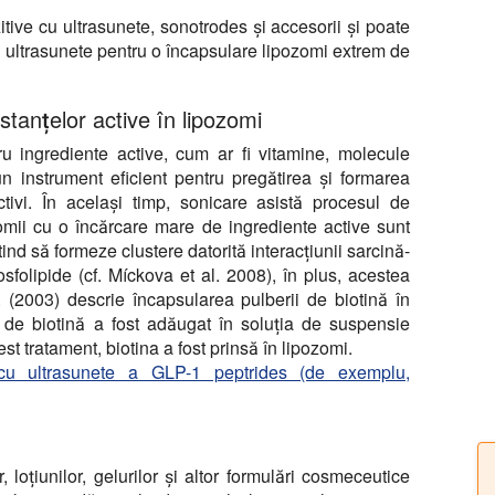
tive cu ultrasunete, sonotrodes și accesorii și poate
 cu ultrasunete pentru o încapsulare lipozomi extrem de
tanțelor active în lipozomi
ru ingrediente active, cum ar fi vitamine, molecule
un instrument eficient pentru pregătirea și formarea
ctivi. În același timp, sonicare asistă procesul de
zomii cu o încărcare mare de ingrediente active sunt
ind să formeze clustere datorită interacțiunii sarcină-
sfolipide (cf. Míckova et al. 2008), în plus, acestea
 (2003) descrie încapsularea pulberii de biotină în
e de biotină a fost adăugat în soluția de suspensie
st tratament, biotina a fost prinsă în lipozomi.
 cu ultrasunete a GLP-1 peptrides (de exemplu,
, loțiunilor, gelurilor și altor formulări cosmeceutice