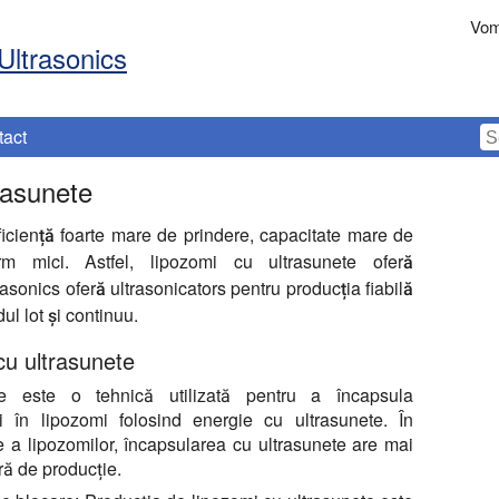
Vom
Ultrasonics
tact
rasunete
ficiență foarte mare de prindere, capacitate mare de
rm mici. Astfel, lipozomi cu ultrasunete oferă
rasonics oferă ultrasonicators pentru producția fiabilă
ul lot și continuu.
cu ultrasunete
te este o tehnică utilizată pentru a încapsula
i în lipozomi folosind energie cu ultrasunete. În
 a lipozomilor, încapsularea cu ultrasunete are mai
ră de producție.