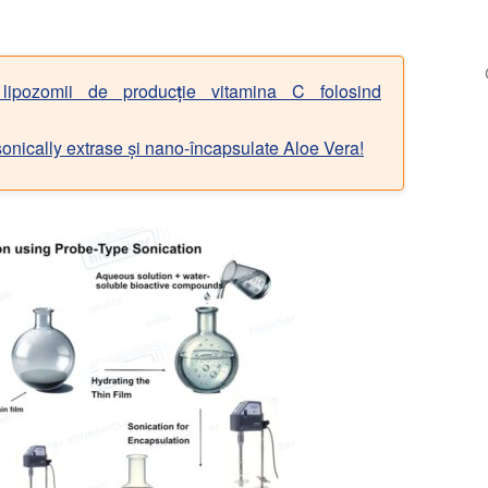
lipozomii de producție vitamina C folosind
asonically extrase și nano-încapsulate Aloe Vera!