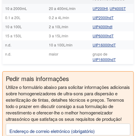
10 a 2000mL
20 a 400mL/min
UP200Ht
,
UP400ST
0.1 a 20L
0.2 a 4L/min
UIP2000hdT
10 a 100L
2 a 10L/min
UIP4000hdt
15 a 150L
3 a 15L/min
UIP6000hdT
n.d.
10 a 100L/min
UIP16000hdT
n.d.
maior
grupo de
UIP16000hdT
Pedir mais informações
Utilize o formulário abaixo para solicitar informações adicionais
sobre homogeneizadores de ultra-sons para dispersão e
esterilização de tintas, detalhes técnicos e preços. Teremos
todo o prazer em discutir consigo a sua formulação de
revestimento e oferecer-lhe o melhor homogeneizador
ultrassónico que satisfaça os seus requisitos de produção!
Endereço de correio eletrónico (obrigatório)