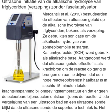
Ultrasone initiatie van de alkalische hydrolyse van
triglyceriden (verzeping) zonder fasekatalysator
Mercantili et al. (2013) bestudeerden
de effecten van ultrasoon geluid op
de alkalische hydrolyse van
triglyceriden, bekend als verzeping.
Ze gebruikten sonicatie om de
alkalische hydrolyse van
zonnebloemolie te starten.
Kaliumhydroxide (KOH) werd gebruikt
als alkalische base. Aangetoond werd
dat ultrasoon geluid effectief is als
krachtbron om de reactie op gang te
brengen en aan te drijven, dat een
hoge reactieopbrengst haalbaar is in
slechts 15 minuten totale
krachtsinspanning bij omgevingstemperatuur en dat er geen
detecteerbare bijproducten ontstaan tijdens de reactie. Uit de
vergelijking van een ultrasoon bad en een ultrasone sonde
blijkt dat de ultrasone sonde de superieure techniek is. Het