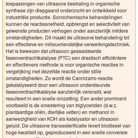
toepassingen van ultrasone bestraling in organische
synthese zijn diepgaand onderzocht en ontwikkeld voor
industriële productie. Sonochemische behandelingen
kunnen de reactiesnelheid, opbrengst en selectiviteit van
gewenste producten verhogen onder aanzienlijk mildere
omstandigheden. Dit maakt de ultrasone behandeling tot
een effectieve en milieuvriendelijke verwerkingstechniek.
Het is bewezen dat ultrasoon geassisteerde
faseoverdrachtkatalyse (PTC) een drastisch efficiëntere
en effectievere methode is voor organische reacties in
vergelijking met dezelfde reactie onder stille
omstandigheden. Zo wordt de Cannizarro-reactie
gekatalyseerd door een ultrasoon ondersteunde
faseoverdrachtkatalyse aanzienlijk versneld, wat
resulteert in een snelle omzetting. Een ander prominent
voorbeeld is de omestering van triglyceriden (d.w.z.
plantaardige oliën, dierlijke vetten) en methanol in
aanwezigheid van KOH als katalysator en ultrasoon
geluid. De ultrasone transesterificatie levert biodiesel van
hoge kwaliteit op, geproduceerd in een snelle conversie