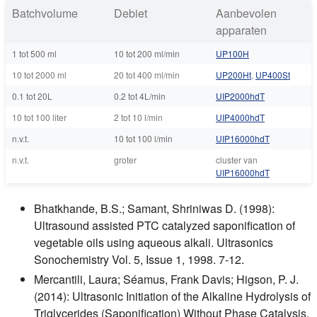
Batchvolume
Debiet
Aanbevolen
apparaten
1 tot 500 ml
10 tot 200 ml/min
UP100H
10 tot 2000 ml
20 tot 400 ml/min
UP200Ht
,
UP400St
0.1 tot 20L
0.2 tot 4L/min
UIP2000hdT
10 tot 100 liter
2 tot 10 l/min
UIP4000hdT
n.v.t.
10 tot 100 l/min
UIP16000hdT
n.v.t.
groter
cluster van
UIP16000hdT
Bhatkhande, B.S.; Samant, Shriniwas D. (1998):
Ultrasound assisted PTC catalyzed saponification of
vegetable oils using aqueous alkali. Ultrasonics
Sonochemistry Vol. 5, Issue 1, 1998. 7-12.
Mercantili, Laura; Séamus, Frank Davis; Higson, P. J.
(2014): Ultrasonic Initiation of the Alkaline Hydrolysis of
Triglycerides (Saponification) Without Phase Catalysis.