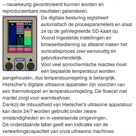
– nauwkeurig gecontroleerd kunnen worden en
reproduceerbare resultaten garanderen.
De digitale besturing registreert
automatisch de procesparameters en slaat
ze op de geïntegreerde SD-kaart op.
Vooraf ingestelde instellingen en
browserbediening op afstand maken het
sonicatieproces zeer eenvoudig en
gebruiksvriendelijk.
Voor veel sonochemische reacties moet
een bepaalde temperatuur worden
aangehouden, dus temperatuurregeling is belangrijk.
Hielscher's digitale ultrasone apparaten zijn voorzien van
een thermokoppel en temperatuurregeling. De flowcel met
mantel zorgt voor warmteafvoer.
Dankzij de robuustheid van Hielscher's ultrasone apparatuur
kan deze 24/7 worden gebruikt onder zware
omstandigheden en in veeleisende omgevingen.
De onderstaande tabel geeft een indicatie van de
verwerkingscapaciteit van onze ultrasone machines: