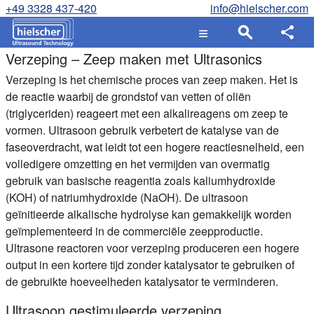
+49 3328 437-420
info@hielscher.com
Verzeping – Zeep maken met Ultrasonics
Verzeping is het chemische proces van zeep maken. Het is
de reactie waarbij de grondstof van vetten of oliën
(triglyceriden) reageert met een alkalireagens om zeep te
vormen. Ultrasoon gebruik verbetert de katalyse van de
faseoverdracht, wat leidt tot een hogere reactiesnelheid, een
volledigere omzetting en het vermijden van overmatig
gebruik van basische reagentia zoals kaliumhydroxide
(KOH) of natriumhydroxide (NaOH). De ultrasoon
geïnitieerde alkalische hydrolyse kan gemakkelijk worden
geïmplementeerd in de commerciële zeepproductie.
Ultrasone reactoren voor verzeping produceren een hogere
output in een kortere tijd zonder katalysator te gebruiken of
de gebruikte hoeveelheden katalysator te verminderen.
Ultrasoon gestimuleerde verzeping