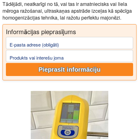
Tādējādi, neatkarīgi no tā, vai tas ir amatniecisks vai liela
mēroga ražošanai, ultraskaņas apstrāde izceļas kā spēcīga
homogenizācijas tehnika, lai ražotu perfektu majonēzi.
Informācijas pieprasījums
E-pasta adrese (obligāti)
Produkts vai interešu joma
Pieprasīt informāciju