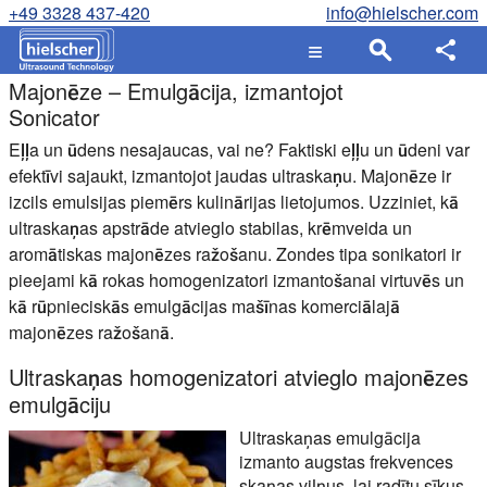
+49 3328 437-420
info@hielscher.com
Majonēze – Emulgācija, izmantojot
Sonicator
Eļļa un ūdens nesajaucas, vai ne? Faktiski eļļu un ūdeni var
efektīvi sajaukt, izmantojot jaudas ultraskaņu. Majonēze ir
izcils emulsijas piemērs kulinārijas lietojumos. Uzziniet, kā
ultraskaņas apstrāde atvieglo stabilas, krēmveida un
aromātiskas majonēzes ražošanu. Zondes tipa sonikatori ir
pieejami kā rokas homogenizatori izmantošanai virtuvēs un
kā rūpnieciskās emulgācijas mašīnas komerciālajā
majonēzes ražošanā.
Ultraskaņas homogenizatori atvieglo majonēzes
emulgāciju
Ultraskaņas emulgācija
izmanto augstas frekvences
skaņas viļņus, lai radītu sīkus