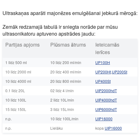
Ultraskaņas aparāti majonēzes emulgēšanai jebkurā mērogā:
Zemāk redzamajā tabulā ir sniegta norāde par mūsu
ultrasonikatoru aptuveno apstrādes jaudu:
Partijas apjoms
Plūsmas ātrums
Ieteicamās
ierīces
1 līdz 500 ml
10 līdz 200 ml/min
UP100H
10 līdz 2000 ml
20 līdz 400 ml/min
UP200Ht
,
UP200St
10 līdz 4000 ml
20 līdz 800 ml/min
UP400St
0.1 līdz 20L
02 līdz 4 l/min
UIP2000hdT
10 līdz 100L
2 līdz 10L/min
UIP4000hdT
15 līdz 150L
3 līdz 15L/min
UIP6000hdT
n.p.
10 līdz 100L/min
UIP16000
n.p.
Lielāku
kopa
UIP16000