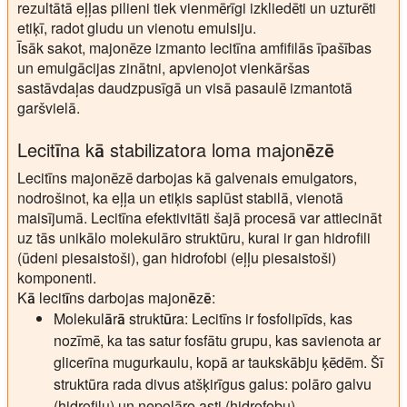
rezultātā eļļas pilieni tiek vienmērīgi izkliedēti un uzturēti
etiķī, radot gludu un vienotu emulsiju.
Īsāk sakot, majonēze izmanto lecitīna amfifilās īpašības
un emulgācijas zinātni, apvienojot vienkāršas
sastāvdaļas daudzpusīgā un visā pasaulē izmantotā
garšvielā.
Lecitīna kā stabilizatora loma majonēzē
Lecitīns majonēzē darbojas kā galvenais emulgators,
nodrošinot, ka eļļa un etiķis saplūst stabilā, vienotā
maisījumā. Lecitīna efektivitāti šajā procesā var attiecināt
uz tās unikālo molekulāro struktūru, kurai ir gan hidrofili
(ūdeni piesaistoši), gan hidrofobi (eļļu piesaistoši)
komponenti.
Kā lecitīns darbojas majonēzē:
Molekulārā struktūra:
Lecitīns ir fosfolipīds, kas
nozīmē, ka tas satur fosfātu grupu, kas savienota ar
glicerīna mugurkaulu, kopā ar taukskābju ķēdēm. Šī
struktūra rada divus atšķirīgus galus: polāro galvu
(hidrofilu) un nepolāro asti (hidrofobu).