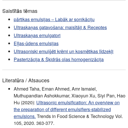
Saistītās tēmas
pārtikas emulsijas – Labāk ar sonikāciju
Ultraskaņas gatavošana: maisītāji & Receptes
Ultraskaņas emulgatori
Eļļas-ūdens emulsijas
Ultrasoniski emulģēti krēmi un kosmētikas līdzekļi
Pasterizācija & Šķidrās olas homogenizācija
Literatūra / Atsauces
Ahmed Taha, Eman Ahmed, Amr Ismaiel,
Muthupandian Ashokkumar, Xiaoyun Xu, Siyi Pan, Hao
Hu (2020):
Ultrasonic emulsification: An overview on
the preparation of different emulsifiers-stabilized
emulsions.
Trends in Food Science & Technology Vol.
105, 2020. 363-377.