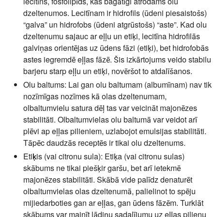
lecitīns, fosfolipīds, kas bagātīgi atrodams olu
dzeltenumos. Lecitīnam ir hidrofils (ūdeni piesaistošs)
“galva” un hidrofobs (ūdeni atgrūstošs) “aste”. Kad olu
dzeltenumu sajauc ar eļļu un etiķi, lecitīna hidrofilās
galviņas orientējas uz ūdens fāzi (etiķi), bet hidrofobās
astes iegremdē eļļas fāzē. Šis izkārtojums veido stabilu
barjeru starp eļļu un etiķi, novēršot to atdalīšanos.
Olu baltums:
Lai gan olu baltumam (albumīnam) nav tik
nozīmīgas nozīmes kā olas dzeltenumam,
olbaltumvielu satura dēļ tas var veicināt majonēzes
stabilitāti. Olbaltumvielas olu baltumā var veidot arī
plēvi ap eļļas pilieniem, uzlabojot emulsijas stabilitāti.
Tāpēc daudzās receptēs ir tikai olu dzeltenums.
Etiķis (vai citronu sula):
Etiķa (vai citronu sulas)
skābums ne tikai piešķir garšu, bet arī ietekmē
majonēzes stabilitāti. Skābā vide palīdz denaturēt
olbaltumvielas olas dzeltenumā, palielinot to spēju
mijiedarboties gan ar eļļas, gan ūdens fāzēm. Turklāt
skābums var mainīt lādiņu sadalījumu uz eļļas pilienu