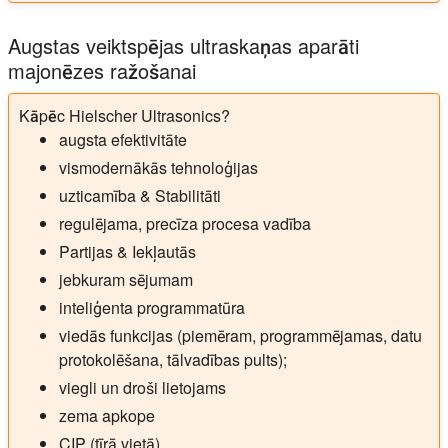
Augstas veiktspējas ultraskaņas aparāti
majonēzes ražošanai
Kāpēc Hielscher Ultrasonics?
augsta efektivitāte
vismodernākās tehnoloģijas
uzticamība & Stabilitāti
regulējama, precīza procesa vadība
Partijas & Iekļautās
jebkuram sējumam
inteliģenta programmatūra
viedās funkcijas (piemēram, programmējamas, datu
protokolēšana, tālvadības pults);
viegli un droši lietojams
zema apkope
CIP (tīrā vietā)