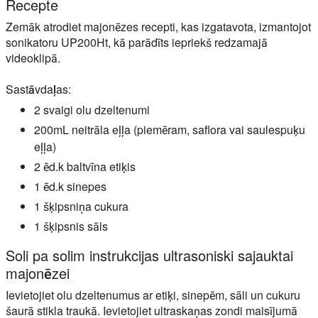
Recepte
Zemāk atrodiet majonēzes recepti, kas izgatavota, izmantojot
sonikatoru UP200Ht, kā parādīts iepriekš redzamajā
videoklipā.
Sastāvdaļas:
2 svaigi olu dzeltenumi
200mL neitrāla eļļa (piemēram, saflora vai saulespuķu
eļļa)
2 ēd.k baltvīna etiķis
1 ēd.k sinepes
1 šķipsniņa cukura
1 šķipsnis sāls
Soli pa solim instrukcijas ultrasoniski sajauktai
majonēzei
Ievietojiet olu dzeltenumus ar etiķi, sinepēm, sāli un cukuru
šaurā stikla traukā. Ievietojiet ultraskaņas zondi maisījumā