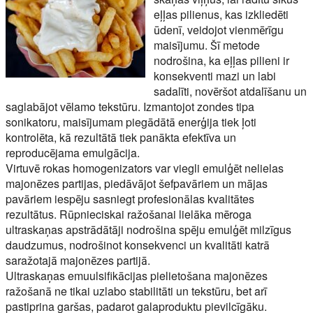
eļļas pilienus, kas izkliedēti
ūdenī, veidojot vienmērīgu
maisījumu. Šī metode
nodrošina, ka eļļas pilieni ir
konsekventi mazi un labi
sadalīti, novēršot atdalīšanu un
saglabājot vēlamo tekstūru. Izmantojot zondes tipa
sonikatoru, maisījumam piegādātā enerģija tiek ļoti
kontrolēta, kā rezultātā tiek panākta efektīva un
reproducējama emulgācija.
Virtuvē rokas homogenizators var viegli emulģēt nelielas
majonēzes partijas, piedāvājot šefpavāriem un mājas
pavāriem iespēju sasniegt profesionālas kvalitātes
rezultātus. Rūpnieciskai ražošanai lielāka mēroga
ultraskaņas apstrādātāji nodrošina spēju emulģēt milzīgus
daudzumus, nodrošinot konsekvenci un kvalitāti katrā
saražotajā majonēzes partijā.
Ultraskaņas emuulsifikācijas pielietošana majonēzes
ražošanā ne tikai uzlabo stabilitāti un tekstūru, bet arī
pastiprina garšas, padarot galaproduktu pievilcīgāku.