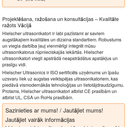
Projektēšana, ražošana un konsultācijas – Kvalitāte
ražots Vācijā
Hielscher ultrasonikatori ir labi pazīstami ar saviem
augstākajiem kvalitātes un dizaina standartiem. Robustums
un viegla darbība ļauj vienmērīgi integrēt mūsu
ultrasonikatorus rūpnieciskajās iekārtās. Hielscher
ultrasonikatori viegli apstrādā neapstrādātus apstākļus un
prasīgu vidi.
Hielscher Ultrasonics ir ISO sertificēts uzņēmums un īpašu
uzsvaru liek uz augstas veiktspējas ultrasonikatoriem, kas
piedāvā vismodernākās tehnoloģijas un lietotājdraudzīgumu.
Protams, Hielscher ultrasonikatori atbilst CE prasībām un
atbilst UL, CSA un RoHs prasībām.
Sazinieties ar mums! / Jautājiet mums!
Jautājiet vairāk informācijas