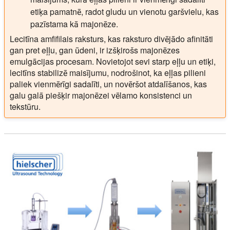
etiķa pamatnē, radot gludu un vienotu garšvielu, kas
pazīstama kā majonēze.
Lecitīna amfifilais raksturs, kas raksturo divējādo afinitāti
gan pret eļļu, gan ūdeni, ir izšķirošs majonēzes
emulgācijas procesam. Novietojot sevi starp eļļu un etiķi,
lecitīns stabilizē maisījumu, nodrošinot, ka eļļas pilieni
paliek vienmērīgi sadalīti, un novēršot atdalīšanos, kas
galu galā piešķir majonēzei vēlamo konsistenci un
tekstūru.