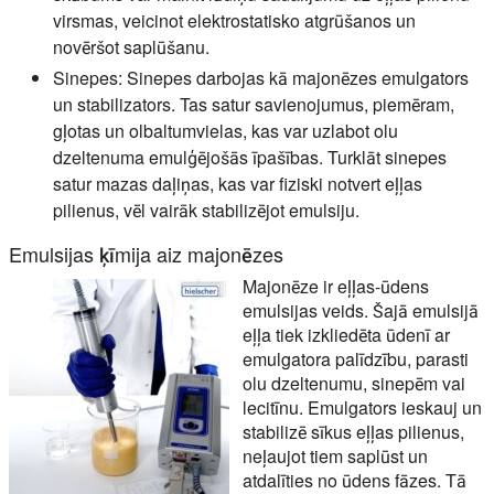
virsmas, veicinot elektrostatisko atgrūšanos un
novēršot saplūšanu.
Sinepes:
Sinepes darbojas kā majonēzes emulgators
un stabilizators. Tas satur savienojumus, piemēram,
gļotas un olbaltumvielas, kas var uzlabot olu
dzeltenuma emulģējošās īpašības. Turklāt sinepes
satur mazas daļiņas, kas var fiziski notvert eļļas
pilienus, vēl vairāk stabilizējot emulsiju.
Emulsijas ķīmija aiz majonēzes
Majonēze ir eļļas-ūdens
emulsijas veids. Šajā emulsijā
eļļa tiek izkliedēta ūdenī ar
emulgatora palīdzību, parasti
olu dzeltenumu, sinepēm vai
lecitīnu. Emulgators ieskauj un
stabilizē sīkus eļļas pilienus,
neļaujot tiem saplūst un
atdalīties no ūdens fāzes. Tā