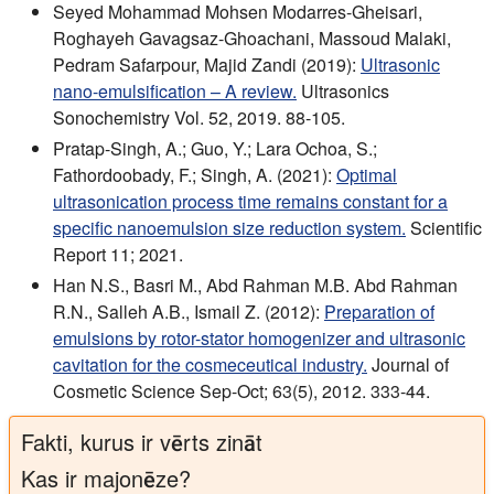
Seyed Mohammad Mohsen Modarres-Gheisari,
Roghayeh Gavagsaz-Ghoachani, Massoud Malaki,
Pedram Safarpour, Majid Zandi (2019):
Ultrasonic
nano-emulsification – A review.
Ultrasonics
Sonochemistry Vol. 52, 2019. 88-105.
Pratap-Singh, A.; Guo, Y.; Lara Ochoa, S.;
Fathordoobady, F.; Singh, A. (2021):
Optimal
ultrasonication process time remains constant for a
specific nanoemulsion size reduction system.
Scientific
Report 11; 2021.
Han N.S., Basri M., Abd Rahman M.B. Abd Rahman
R.N., Salleh A.B., Ismail Z. (2012):
Preparation of
emulsions by rotor-stator homogenizer and ultrasonic
cavitation for the cosmeceutical industry.
Journal of
Cosmetic Science Sep-Oct; 63(5), 2012. 333-44.
Fakti, kurus ir vērts zināt
Kas ir majonēze?