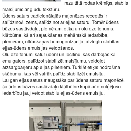
rezultātā rodas krēmīgs, stabils
maisījums ar gludu tekstūru.
Ūdens saturs tradicionālajās majonēzes receptēs ir
salīdzinoši zems, salīdzinot ar eļļas saturu. Tomēr ūdens
bāzes sastāvdaļu, piemēram, etiķa un olu dzeltenumu,
klātbūtne, kā arī sajaukšanas mehāniskā iedarbība,
piemēram, ultraskaņas homogenizācija, atvieglo stabilas
eļļas-ūdens emulsijas veidošanos.
Olu dzeltenumi satur ūdeni un lecitīnu, kas darbojas kā
emulgators, palīdzot stabilizēt maisījumu, veidojot
aizsargbarjeru ap eļļas pilieniem. Turklāt etiķis nodrošina
skābumu, kas vēl vairāk palīdz stabilizēt emulsiju.
Lai gan eļļas saturs ir augstāks par ūdens saturu majonēzē,
šo ūdens bāzes sastāvdaļu klātbūtne kopā ar emulģējošo
iedarbību ļauj veidot stabilu eļļas-ūdens emulsiju.