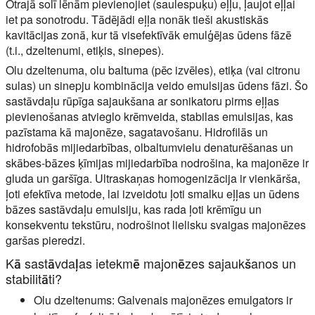
Otrajā solī lēnām pievienojiet (saulespuķu) eļļu, ļaujot eļļai
iet pa sonotrodu. Tādējādi eļļa nonāk tieši akustiskās
kavitācijas zonā, kur tā visefektīvāk emulģējas ūdens fāzē
(t.i., dzeltenumi, etiķis, sinepes).
Olu dzeltenuma, olu baltuma (pēc izvēles), etiķa (vai citronu
sulas) un sinepju kombinācija veido emulsijas ūdens fāzi. Šo
sastāvdaļu rūpīga sajaukšana ar sonikatoru pirms eļļas
pievienošanas atvieglo krēmveida, stabilas emulsijas, kas
pazīstama kā majonēze, sagatavošanu. Hidrofilās un
hidrofobās mijiedarbības, olbaltumvielu denaturēšanas un
skābes-bāzes ķīmijas mijiedarbība nodrošina, ka majonēze ir
gluda un garšīga. Ultraskaņas homogenizācija ir vienkārša,
ļoti efektīva metode, lai izveidotu ļoti smalku eļļas un ūdens
bāzes sastāvdaļu emulsiju, kas rada ļoti krēmīgu un
konsekventu tekstūru, nodrošinot lielisku svaigas majonēzes
garšas pieredzi.
Kā sastāvdaļas ietekmē majonēzes sajaukšanos un
stabilitāti?
Olu dzeltenums:
Galvenais majonēzes emulgators ir