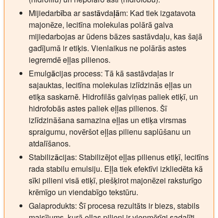
Mijiedarbība ar sastāvdaļām:
Kad tiek izgatavota
majonēze, lecitīna molekulas polārā galva
mijiedarbojas ar ūdens bāzes sastāvdaļu, kas šajā
gadījumā ir etiķis. Vienlaikus ne polārās astes
iegremdē eļļas pilienos.
Emulgācijas process:
Tā kā sastāvdaļas ir
sajauktas, lecitīna molekulas izlīdzinās eļļas un
etiķa saskarnē. Hidrofilās galviņas paliek etiķī, un
hidrofobās astes paliek eļļas pilienos. Šī
izlīdzināšana samazina eļļas un etiķa virsmas
spraigumu, novēršot eļļas pilienu saplūšanu un
atdalīšanos.
Stabilizācijas:
Stabilizējot eļļas pilienus etiķī, lecitīns
rada stabilu emulsiju. Eļļa tiek efektīvi izkliedēta kā
sīki pilieni visā etiķī, piešķirot majonēzei raksturīgo
krēmīgo un viendabīgo tekstūru.
Galaprodukts:
Šī procesa rezultāts ir biezs, stabils
maisījums, kurā eļļas pilieni ir vienmērīgi sadalīti