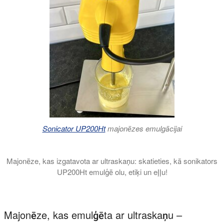
Sonicator UP200Ht
majonēzes emulgācijai
Majonēze, kas izgatavota ar ultraskaņu: skatieties, kā sonikators
UP200Ht emulģē olu, etiķi un eļļu!
Skatieties, kā sonikators UP200Ht pārvar ūdens un eļļas sastāv
Majonēze, kas emulģēta ar ultraskaņu –