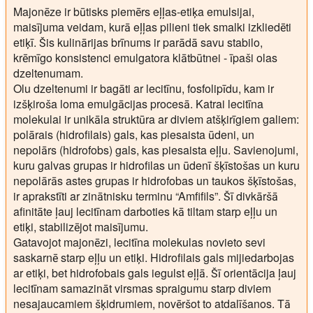
Majonēze ir būtisks piemērs eļļas-etiķa emulsijai,
maisījuma veidam, kurā eļļas pilieni tiek smalki izkliedēti
etiķī. Šis kulinārijas brīnums ir parādā savu stabilo,
krēmīgo konsistenci emulgatora klātbūtnei - īpaši olas
dzeltenumam.
Olu dzeltenumi ir bagāti ar lecitīnu, fosfolipīdu, kam ir
izšķiroša loma emulgācijas procesā. Katrai lecitīna
molekulai ir unikāla struktūra ar diviem atšķirīgiem galiem:
polārais (hidrofilais) gals, kas piesaista ūdeni, un
nepolārs (hidrofobs) gals, kas piesaista eļļu. Savienojumi,
kuru galvas grupas ir hidrofilas un ūdenī šķīstošas un kuru
nepolārās astes grupas ir hidrofobas un taukos šķīstošas,
ir aprakstīti ar zinātnisku terminu “Amfifils”. Šī divkāršā
afinitāte ļauj lecitīnam darboties kā tiltam starp eļļu un
etiķi, stabilizējot maisījumu.
Gatavojot majonēzi, lecitīna molekulas novieto sevi
saskarnē starp eļļu un etiķi. Hidrofilais gals mijiedarbojas
ar etiķi, bet hidrofobais gals iegulst eļļā. Šī orientācija ļauj
lecitīnam samazināt virsmas spraigumu starp diviem
nesajaucamiem šķidrumiem, novēršot to atdalīšanos. Tā