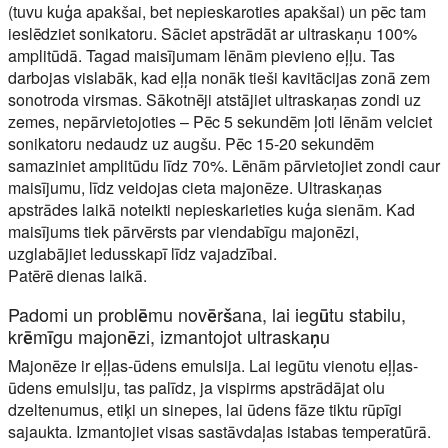
(tuvu kuģa apakšai, bet nepieskaroties apakšai) un pēc tam
ieslēdziet sonikatoru. Sāciet apstrādāt ar ultraskaņu 100%
amplitūdā. Tagad maisījumam lēnām pievieno eļļu. Tas
darbojas vislabāk, kad eļļa nonāk tieši kavitācijas zonā zem
sonotroda virsmas. Sākotnēji atstājiet ultraskaņas zondi uz
zemes, nepārvietojoties – Pēc 5 sekundēm ļoti lēnām velciet
sonikatoru nedaudz uz augšu. Pēc 15-20 sekundēm
samaziniet amplitūdu līdz 70%. Lēnām pārvietojiet zondi caur
maisījumu, līdz veidojas cieta majonēze. Ultraskaņas
apstrādes laikā noteikti nepieskarieties kuģa sienām. Kad
maisījums tiek pārvērsts par viendabīgu majonēzi,
uzglabājiet ledusskapī līdz vajadzībai.
Patērē dienas laikā.
Padomi un problēmu novēršana, lai iegūtu stabilu,
krēmīgu majonēzi, izmantojot ultraskaņu
Majonēze ir eļļas-ūdens emulsija. Lai iegūtu vienotu eļļas-
ūdens emulsiju, tas palīdz, ja vispirms apstrādājat olu
dzeltenumus, etiķi un sinepes, lai ūdens fāze tiktu rūpīgi
sajaukta. Izmantojiet visas sastāvdaļas istabas temperatūrā.