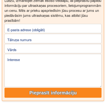
Lūdzu, izmantojiet zemāk esošo veidlapu, lai pieprasītu papildu
informāciju par ultraskaņas procesoriem, lietojumprogrammām
un cenu. Mēs ar prieku apspriedīsim jūsu procesu ar jums un
piedāvāsim jums ultraskaņas sistēmu, kas atbilst jūsu
prasībām!
E-pasta adrese (obligāti)
Tālruņa numurs
Vārds
Interese
Pieprasīt informāciju