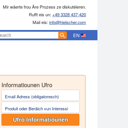
Mir wäerte frou Äre Prozess ze diskutéieren.
Rufft eis un:
+49 3328 437-420
Mail eis:
info@hielscher.com
EN
ser an der Fuerschung an der Entwécklung wéi och fir d'Produkt
Informatiounen Ufro
Email Adress (obligatoresch)
Produit oder Beräich vun Interessi
Ufro Informatiounen