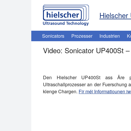
Hielscher 
Sonicators
Prozesser
Industrien
K
Video: Sonicator UP400St –
Den Hielscher UP400St ass Äre p
Den Hielscher UP400St ass Äre per
Ultraschallprozesser an der Fuerschung a
klenge Chargen.
Fir méi Informatiounen iw