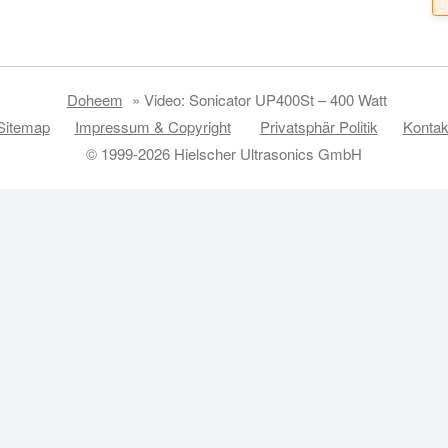
Doheem
»
Video: Sonicator UP400St – 400 Watt
Sitemap
Impressum & Copyright
Privatsphär Politik
Kontak
© 1999-2026 Hielscher Ultrasonics GmbH