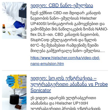
ვიდეო: CBD ნანო-ემულსია
ჩვენ ვქმნით CBD-ით მდიდარ კანაფის
ნავთობის ნანო–ემულსიას Hielscher
UP400St სონიკატორის გამოყენებით და
ვამოწმებთ მის ნაწილაკების ზომას NANO-
flex DLS–ით. CBD კანაფის ნავთობის,
StuphCorp ემულგატორის და წყლის
60°C–ზე შეხამებით რამდენიმე წუთში
მიიღება გამჭვირვალე ნანო–ემულსია.…
https://www.hielscher.com/ka/video-cbd-
nano-emulsion.htm
ვიდეო: სოკოს ექსტრაქცია –
ულტრაბგერითი აბაზანა vs Probe
Sonicator
ეს ვიდეო ადარებს ულტრაბგერითი
აბაზანისა და Hielscher UP100H
ულტრაბგერითი პრობის ექსტრაქციის