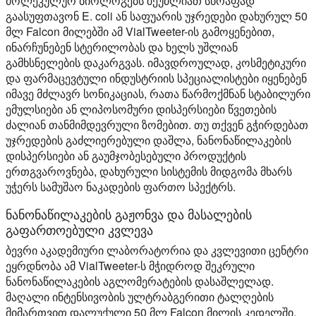
მოლეკულურ ბიოლოგებს შეუძლიათ სწრაფად
გაასუფთავონ E. coli ან საფუარის უჯრედები დახურულ 50
მლ Falcon მილებში ამ VialTweeter-ის გამოყენებით,
ინარჩუნებენ სტერილობას და ხელს უშლიან
გამხსნელების დაკარგვას. იმავდროულად, კოსმეტიკური
და ფარმაცევტული ინდუსტრიის სპეციალისტები იყენებენ
იმავე მძლავრ სონიკაციას, რათა წარმოქმნან სტაბილური
ემულსიები ან ლიპოსომური დისპერსიები წვეთების
ძალიან თანმიმდევრული ზომებით. თუ თქვენ გჭირდებათ
უჯრედების გაძლიერებული დაშლა, ნანონაწილაკების
დისპერსიები ან გაუმჯობესებული პროდუქტის
ერთგვაროვნება, დახურული სისტემის მიდგომა მხარს
უჭერს სამუშაო ნაკადების ფართო სპექტრს.
ნანონაწილაკების გაჟონვა და მასალების
გაფართოებული კვლევა
ბევრი აკადემიური ლაბორატორია და კვლევითი ცენტრი
ეყრდნობა ამ VialTweeter-ს მჭიდროდ შეკრული
ნანონაწილაკების აგლომერატების დასაშლელად.
მაღალი ინტენსივობის ულტრაბგერითი ტალღების
მიმართვით დალუქული 50 მლ Falcon მილის კედელში,