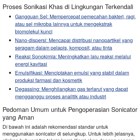
Proses Sonikasi Khas di Lingkungan Terkendali
Gangguan Sel:
Mempercepat pemecahan bakteri, ragi,
atau sel mikroba lainnya untuk mengekstrak
biomolekul kunci
Nano-dispersi:
Mencapai distribusi nanopartikel yang
seragam dalam pelapis, komposit, atau tinta
Reaksi Sonokimia:
Meningkatkan laju reaksi melalui
energi kavitasi
Emulsifikasi:
Menciptakan emulsi yang stabil dalam
produksi farmasi dan kosmetik
Degassing:
Menghilangkan gas terlarut yang dapat
mengganggu proses analitik atau industri
Pedoman Umum untuk Pengoperasian Sonicator
yang Aman
Di bawah ini adalah rekomendasi standar untuk
menggunakan sonicator di selungkup. Untuk lebih jelasnya,