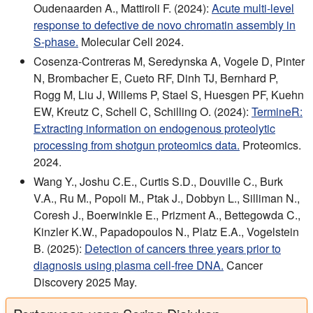
Oudenaarden A., Mattiroli F. (2024):
Acute multi-level
response to defective de novo chromatin assembly in
S-phase.
Molecular Cell 2024.
Cosenza-Contreras M, Seredynska A, Vogele D, Pinter
N, Brombacher E, Cueto RF, Dinh TJ, Bernhard P,
Rogg M, Liu J, Willems P, Stael S, Huesgen PF, Kuehn
EW, Kreutz C, Schell C, Schilling O. (2024):
TermineR:
Extracting information on endogenous proteolytic
processing from shotgun proteomics data.
Proteomics.
2024.
Wang Y., Joshu C.E., Curtis S.D., Douville C., Burk
V.A., Ru M., Popoli M., Ptak J., Dobbyn L., Silliman N.,
Coresh J., Boerwinkle E., Prizment A., Bettegowda C.,
Kinzler K.W., Papadopoulos N., Platz E.A., Vogelstein
B. (2025):
Detection of cancers three years prior to
diagnosis using plasma cell-free DNA.
Cancer
Discovery 2025 May.