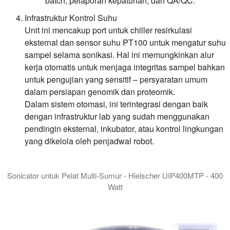
batch, pelaporan kepatuhan, dan QA/QC.
Infrastruktur Kontrol Suhu
Unit ini mencakup port untuk chiller resirkulasi
eksternal dan sensor suhu PT100 untuk mengatur suhu
sampel selama sonikasi. Hal ini memungkinkan alur
kerja otomatis untuk menjaga integritas sampel bahkan
untuk pengujian yang sensitif – persyaratan umum
dalam persiapan genomik dan proteomik.
Dalam sistem otomasi, ini terintegrasi dengan baik
dengan infrastruktur lab yang sudah menggunakan
pendingin eksternal, inkubator, atau kontrol lingkungan
yang dikelola oleh penjadwal robot.
Sonicator untuk Pelat Multi-Sumur - Hielscher UIP400MTP - 400
Watt
Hielscher UIP400MTP adalah sonicator paling fleksibel untuk p
The UIP400MTP is not an ultrasonic bath. It'a a high intensity 