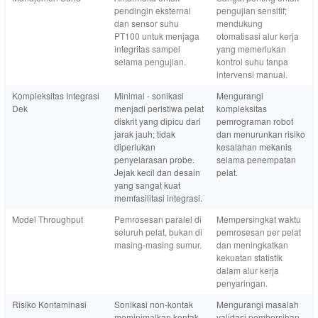
pendingin eksternal
pengujian sensitif;
dan sensor suhu
mendukung
PT100 untuk menjaga
otomatisasi alur kerja
integritas sampel
yang memerlukan
selama pengujian.
kontrol suhu tanpa
intervensi manual.
Kompleksitas Integrasi
Minimal - sonikasi
Mengurangi
Dek
menjadi peristiwa pelat
kompleksitas
diskrit yang dipicu dari
pemrograman robot
jarak jauh; tidak
dan menurunkan risiko
diperlukan
kesalahan mekanis
penyelarasan probe.
selama penempatan
Jejak kecil dan desain
pelat.
yang sangat kuat
memfasilitasi integrasi.
Model Throughput
Pemrosesan paralel di
Mempersingkat waktu
seluruh pelat, bukan di
pemrosesan per pelat
masing-masing sumur.
dan meningkatkan
kekuatan statistik
dalam alur kerja
penyaringan.
Risiko Kontaminasi
Sonikasi non-kontak
Mengurangi masalah
meminimalkan kontak
validasi pembersihan