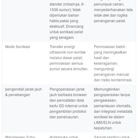
standar (misalnya, 6-
penumpuk cairan;
1536 sumur); tidak
menyederhanakan tata
diperlukan bahan
letak dek dan logika
habis pakai yang
penanganan pelat.
eksklusif. Dirancang
untuk sonikasi pelat
yang seragam.
Mode Sonikasi
Transfer energi
Pemrosesan batch
ultrasonik non-kontak
yang meningkatkan
melalui dasar pelat;
hasil dan
pemrosesan semua
keseragaman;
sumur secara simultan.
mengurangi
penanganan manual
dan risiko kontaminasi.
pengendali jarak jauh
Pengoperasian jarak
Memungkinkan
& penebangan
jauh berbasis browser
pengoperasian tanpa
dan pencatatan data
pengawasan,
kartu SD internal untuk
pemantauan otomatis,
pengambilan protokol
dan integrasi metadata
dan penelusuran.
sonikasi ke dalam
LIMS/ELN untuk
kepatuhan.
Manajemen Suhu
Antarmuka untuk
Sangat penting untuk