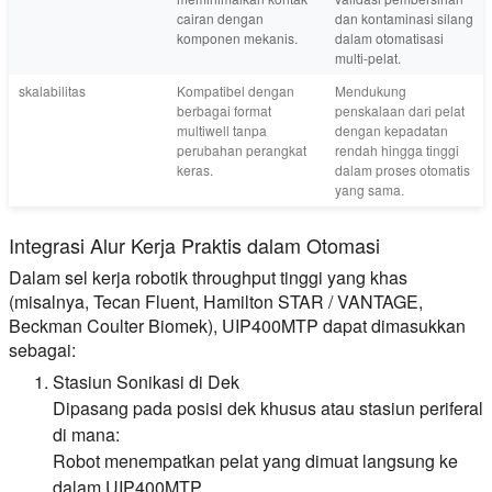
cairan dengan
dan kontaminasi silang
komponen mekanis.
dalam otomatisasi
multi-pelat.
skalabilitas
Kompatibel dengan
Mendukung
berbagai format
penskalaan dari pelat
multiwell tanpa
dengan kepadatan
perubahan perangkat
rendah hingga tinggi
keras.
dalam proses otomatis
yang sama.
Integrasi Alur Kerja Praktis dalam Otomasi
Dalam sel kerja robotik throughput tinggi yang khas
(misalnya, Tecan Fluent, Hamilton STAR / VANTAGE,
Beckman Coulter Biomek), UIP400MTP dapat dimasukkan
sebagai:
Stasiun Sonikasi di Dek
Dipasang pada posisi dek khusus atau stasiun periferal
di mana:
Robot menempatkan pelat yang dimuat langsung ke
dalam UIP400MTP,