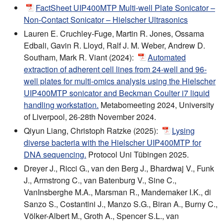
FactSheet UIP400MTP Multi-well Plate Sonicator –
Non-Contact Sonicator – Hielscher Ultrasonics
Lauren E. Cruchley-Fuge, Martin R. Jones, Ossama
Edbali, Gavin R. Lloyd, Ralf J. M. Weber, Andrew D.
Southam, Mark R. Viant (2024):
Automated
extraction of adherent cell lines from 24-well and 96-
well plates for multi-omics analysis using the Hielscher
UIP400MTP sonicator and Beckman Coulter i7 liquid
handling workstation.
Metabomeeting 2024, University
of Liverpool, 26-28th November 2024.
Qiyun Liang, Christoph Ratzke (2025):
Lysing
diverse bacteria with the Hielscher UIP400MTP for
DNA sequencing.
Protocol Uni Tübingen 2025.
Dreyer J., Ricci G., van den Berg J., Bhardwaj V., Funk
J., Armstrong C., van Batenburg V., Sine C.,
VanInsberghe M.A., Marsman R., Mandemaker I.K., di
Sanzo S., Costantini J., Manzo S.G., Biran A., Burny C.,
Völker-Albert M., Groth A., Spencer S.L., van