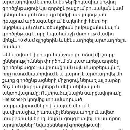
արտադրվում է տրանսեսթերֆիկացիա կոչվող
գործընթացով: Այս գործընթացում բուսական կամ
կենդանական ճարպը հիմքի առկայության
դեպքում արձագանքում է ալկոհոլի հետ: Իր
սկզբնական ձևով ռեակցիան խմբաքանակային
գործընթաց է, որը կպահանջի մոտ ութ ժամից
մինչև 10 ժամ գլիցերին և կենսադիզել արտադրելու
համար:
Կենսավառելիքի պահանջարկի աճով մի շարք
ընկերություններ փորձում են կատարելագործել
գործընթացը: Կավիտացիան այն տարբերակն է,
որը ուսումնասիրվում է և կարող է արտադրվել մի
շարք գործընթացների միջոցով, ներառյալ բարձր
ճնշման վարդակները և մեխանիկական
ակտիվացումը: Ուլտրաձայնային սարքավորումը
Hielscher-ի կողմից տրամադրված
սարքավորումներով, չնայած մնում է
կավիտացիայի առավել էներգաարդյունավետ
տարբերակներից մեկը և ցույց է տվել հուսադրող
արդյունքներ՝ նվազեցնելով գործընթացի