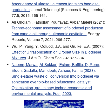
Ascendancy of ultrasonic reactor for micro biodiesel
production
. Jurnal Teknologi (Sciences & Engineering)
77:5; 2015. 155-161.
Ali Gholami, Fathollah Pourfayaz, Akbar Maleki (2021):
Techno-economic assessment of biodiesel production
from canola oil through ultrasonic cavitation.
Energy
Reports, Volume 7, 2021. 266-277.
Wu, P., Yang, Y., Colucci, J.A. and Grulke, E.A. (2007):
Effect of Ultrasonication on Droplet Size in Biodiesel
Mixtures
. J Am Oil Chem Soc, 84: 877-884.
Naeem, Marwa; Al-Sakkari, Eslam; Boffito, D; Rene,
Eldon; Gadalla, Mamdouh; Ashour, Fatma (2023):
Single-stage waste oil conversion into biodiesel via
sonication over bio-based bifunctional catalyst:
Optimization, preliminary techno-economic and
environmental analysis. Fuel, 2023.