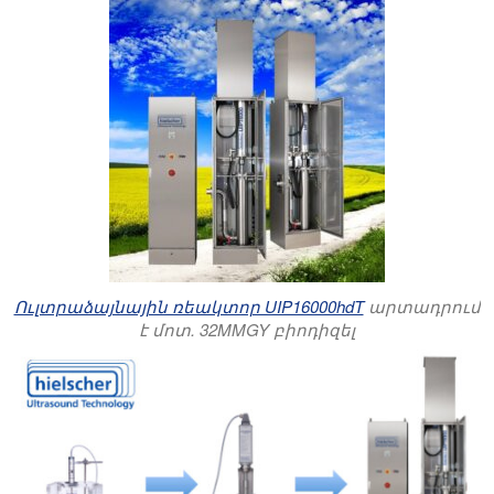
Ուլտրաձայնային ռեակտոր UIP16000hdT
արտադրում
է մոտ. 32MMGY բիոդիզել