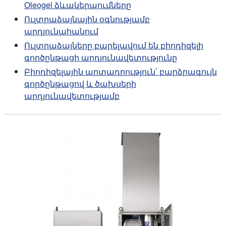
Oleogel ձևակերպումները
Ուլտրաձայնային օգնությամբ
արդյունահանում
Ուլտրաձայները բարելավում են բիոդիզելի
գործընթացի արդյունավետությունը
Բիոդիզելային արտադրություն՝ բարձրագույն
գործընթացով և ծախսերի
արդյունավետությամբ