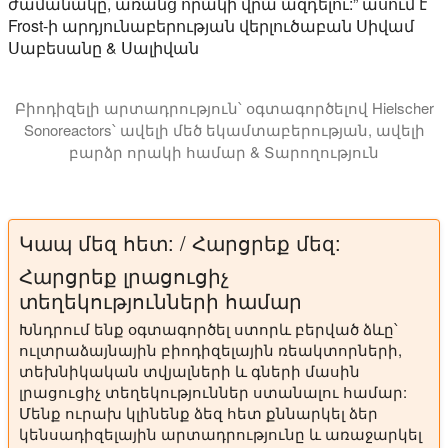
ժամանակը, առանց որակի վրա ազդելու:” ասում է
Frost-ի արդյունաբերության վերլուծաբան Սիվամ
Սաբեսանը & Սալիվան
Բիոդիզելի արտադրություն՝ օգտագործելով Hielscher
Sonoreactors՝ ավելի մեծ եկամտաբերության, ավելի
բարձր որակի համար & Տարողություն
Այս վիդեո ձեռնարկում մենք ձեզ ներկայացնում ե
Կապ մեզ հետ: / Հարցրեք մեզ:
Հարցրեք լրացուցիչ
տեղեկությունների համար
Խնդրում ենք օգտագործել ստորև բերված ձևը՝
ուլտրաձայնային բիոդիզելային ռեակտորների,
տեխնիկական տվյալների և գների մասին
լրացուցիչ տեղեկություններ ստանալու համար:
Մենք ուրախ կլինենք ձեզ հետ քննարկել ձեր
կենսադիզելային արտադրությունը և առաջարկել