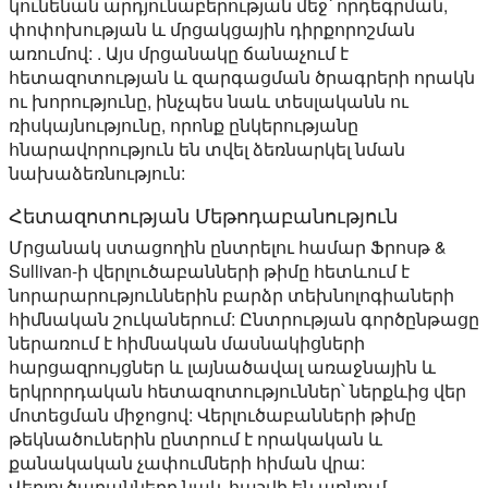
կունենան արդյունաբերության մեջ՝ որդեգրման,
փոփոխության և մրցակցային դիրքորոշման
առումով: . Այս մրցանակը ճանաչում է
հետազոտության և զարգացման ծրագրերի որակն
ու խորությունը, ինչպես նաև տեսլականն ու
ռիսկայնությունը, որոնք ընկերությանը
հնարավորություն են տվել ձեռնարկել նման
նախաձեռնություն:
Հետազոտության Մեթոդաբանություն
Մրցանակ ստացողին ընտրելու համար Ֆրոսթ &
Sullivan-ի վերլուծաբանների թիմը հետևում է
նորարարություններին բարձր տեխնոլոգիաների
հիմնական շուկաներում: Ընտրության գործընթացը
ներառում է հիմնական մասնակիցների
հարցազրույցներ և լայնածավալ առաջնային և
երկրորդական հետազոտություններ՝ ներքևից վեր
մոտեցման միջոցով: Վերլուծաբանների թիմը
թեկնածուներին ընտրում է որակական և
քանակական չափումների հիման վրա:
Վերլուծաբանները նաև հաշվի են առնում