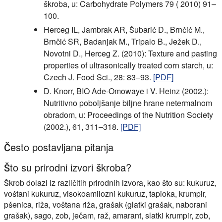
škroba, u: Carbohydrate Polymers 79 ( 2010) 91–
100.
Herceg IL, Jambrak AR, Šubarić D., Brnčić M.,
Brnčić SR, Badanjak M., Tripalo B., Ježek D.,
Novotni D., Herceg Z. (2010): Texture and pasting
properties of ultrasonically treated corn starch, u:
Czech J. Food Sci., 28: 83–93.
[PDF]
D. Knorr, BIO Ade-Omowaye i V. Heinz (2002.):
Nutritivno poboljšanje biljne hrane netermalnom
obradom, u: Proceedings of the Nutrition Society
(2002.), 61, 311–318.
[PDF]
Često postavljana pitanja
Što su prirodni izvori škroba?
Škrob dolazi iz različitih prirodnih izvora, kao što su: kukuruz,
voštani kukuruz, visokoamilozni kukuruz, tapioka, krumpir,
pšenica, riža, voštana riža, grašak (glatki grašak, naborani
grašak), sago, zob, ječam, raž, amarant, slatki krumpir, zob,