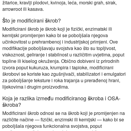
žitarice, kravlji plodovi, kvinoja, leća, morski grah, sirak,
arrowroot ili kasava.
Što je modificirani škrob?
Modificirani škrob je škrob koji je fizički, enzimatski ili
kemijski promijenjen kako bi se poboljšala njegova
učinkovitost u prehrambenoj i industrijskoj primjeni. Ove
modifikacije poboljšavaju svojstva kao što su topljivost,
viskoznost, geliranje i stabilnost u različitim uvjetima, poput
topline ili kiselog okruženja. Obično dobiveni iz prirodnih
izvora poput kukuruza, krumpira i tapioke, modificirani
škrobovi se koriste kao zgušnjivači, stabilizatori i emulgatori
za poboljšanje teksture i roka trajanja u prerađenoj hrani,
lijekovima i drugim proizvodima.
Koja je razlika između modificiranog škroba i OSA-
škroba?
Modificirani škrob odnosi se na škrob koji je promijenjen na
različite načine — fizički, enzimski ili kemijski — kako bi se
poboljšala njegova funkcionalna svojstva, poput