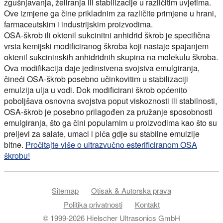
zgušnjavanja, želiranja ili stabilizacije u različitim uvjetima.
Ove izmjene ga čine prikladnim za različite primjene u hrani,
farmaceutskim i industrijskim proizvodima.
OSA-škrob ili oktenil sukcinitni anhidrid škrob je specifična
vrsta kemijski modificiranog škroba koji nastaje spajanjem
oktenil sukcininskih anhidridnih skupina na molekulu škroba.
Ova modifikacija daje jedinstvena svojstva emulgiranja,
čineći OSA-škrob posebno učinkovitim u stabilizaciji
emulzija ulja u vodi. Dok modificirani škrob općenito
poboljšava osnovna svojstva poput viskoznosti ili stabilnosti,
OSA-škrob je posebno prilagođen za pružanje sposobnosti
emulgiranja, što ga čini popularnim u proizvodima kao što su
preljevi za salate, umaci i pića gdje su stabilne emulzije
bitne.
Pročitajte više o ultrazvučno esterificiranom OSA
škrobu!
Sitemap
Otisak & Autorska prava
Politika privatnosti
Kontakt
© 1999-2026 Hielscher Ultrasonics GmbH