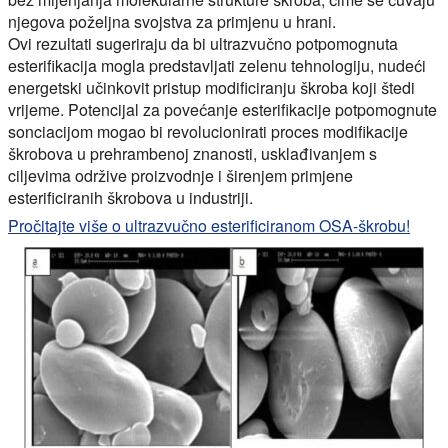
njegova poželjna svojstva za primjenu u hrani.
Ovi rezultati sugeriraju da bi ultrazvučno potpomognuta
esterifikacija mogla predstavljati zelenu tehnologiju, nudeći
energetski učinkovit pristup modificiranju škroba koji štedi
vrijeme. Potencijal za povećanje esterifikacije potpomognute
sonciacijom mogao bi revolucionirati proces modifikacije
škrobova u prehrambenoj znanosti, usklađivanjem s
ciljevima održive proizvodnje i širenjem primjene
esterificiranih škrobova u industriji.
Pročitajte više o ultrazvučno esterificiranom OSA-škrobu!