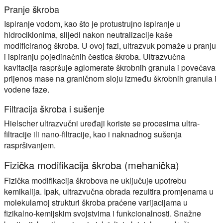
Pranje škroba
Ispiranje vodom, kao što je protustrujno ispiranje u
hidrociklonima, slijedi nakon neutralizacije kaše
modificiranog škroba. U ovoj fazi, ultrazvuk pomaže u pranju
i ispiranju pojedinačnih čestica škroba. Ultrazvučna
kavitacija raspršuje aglomerate škrobnih granula i povećava
prijenos mase na graničnom sloju između škrobnih granula i
vodene faze.
Filtracija škroba i sušenje
Hielscher ultrazvučni uređaji koriste se procesima ultra-
filtracije ili nano-filtracije, kao i naknadnog sušenja
raspršivanjem.
Fizička modifikacija škroba (mehanička)
Fizička modifikacija škrobova ne uključuje upotrebu
kemikalija. Ipak, ultrazvučna obrada rezultira promjenama u
molekularnoj strukturi škroba praćene varijacijama u
fizikalno-kemijskim svojstvima i funkcionalnosti. Snažne