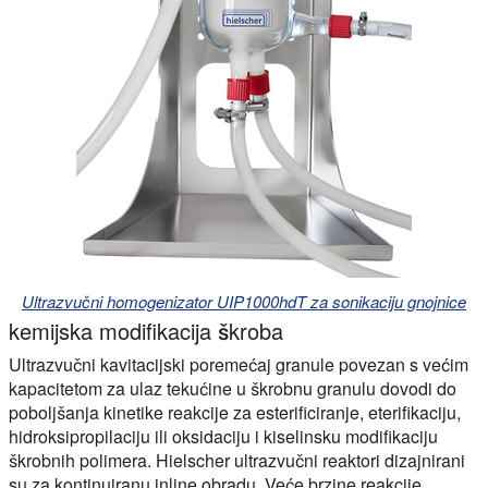
Ultrazvučni homogenizator UIP1000hdT za sonikaciju gnojnice
kemijska modifikacija škroba
Ultrazvučni kavitacijski poremećaj granule povezan s većim
kapacitetom za ulaz tekućine u škrobnu granulu dovodi do
poboljšanja kinetike reakcije za esterificiranje, eterifikaciju,
hidroksipropilaciju ili oksidaciju i kiselinsku modifikaciju
škrobnih polimera. Hielscher ultrazvučni reaktori dizajnirani
su za kontinuiranu inline obradu. Veće brzine reakcije