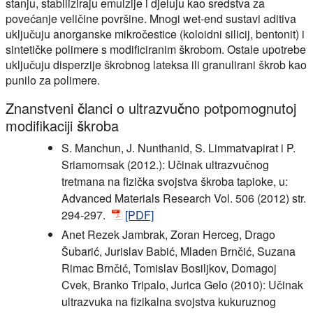
stanju, stabiliziraju emulzije i djeluju kao sredstva za
povećanje veličine površine. Mnogi wet-end sustavi aditiva
uključuju anorganske mikročestice (koloidni silicij, bentonit) i
sintetičke polimere s modificiranim škrobom. Ostale upotrebe
uključuju disperzije škrobnog lateksa ili granulirani škrob kao
punilo za polimere.
Znanstveni članci o ultrazvučno potpomognutoj
modifikaciji škroba
S. Manchun, J. Nunthanid, S. Limmatvapirat i P.
Sriamornsak (2012.): Učinak ultrazvučnog
tretmana na fizička svojstva škroba tapioke, u:
Advanced Materials Research Vol. 506 (2012) str.
294-297.
[PDF]
Anet Rezek Jambrak, Zoran Herceg, Drago
Šubarić, Jurislav Babić, Mladen Brnčić, Suzana
Rimac Brnčić, Tomislav Bosiljkov, Domagoj
Cvek, Branko Tripalo, Jurica Gelo (2010): Učinak
ultrazvuka na fizikalna svojstva kukuruznog