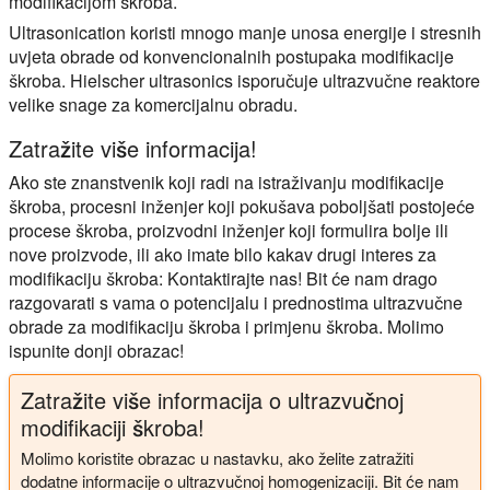
modifikacijom škroba.
Ultrasonication koristi mnogo manje unosa energije i stresnih
uvjeta obrade od konvencionalnih postupaka modifikacije
škroba. Hielscher ultrasonics isporučuje ultrazvučne reaktore
velike snage za komercijalnu obradu.
Zatražite više informacija!
Ako ste znanstvenik koji radi na istraživanju modifikacije
škroba, procesni inženjer koji pokušava poboljšati postojeće
procese škroba, proizvodni inženjer koji formulira bolje ili
nove proizvode, ili ako imate bilo kakav drugi interes za
modifikaciju škroba: Kontaktirajte nas! Bit će nam drago
razgovarati s vama o potencijalu i prednostima ultrazvučne
obrade za modifikaciju škroba i primjenu škroba. Molimo
ispunite donji obrazac!
Zatražite više informacija o ultrazvučnoj
modifikaciji škroba!
Molimo koristite obrazac u nastavku, ako želite zatražiti
dodatne informacije o ultrazvučnoj homogenizaciji. Bit će nam