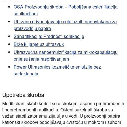
OSA-Proizvodnja škroba – Poboljšana esterifikacija
sonikacijom
Ubrzano odvodnjavanje celuloznih nanovlakana za
proizvodnju papira
Saharifikacija: Prednosti sonikacije
Brže klijanje uz ultrazvuk
Ultrazvučna nanoemulzifikacija za mikrokapsulaciju
prije sušenja raspršivanjem
Power Ultrasonics kozmetičke emulzije bez
surfaktanata
Upotreba škroba
Modificirani škrob koristi se u širokom rasponu prehrambenih
i neprehrambenih aplikacija. Oktenilsukcinati škroba su
važan stabilizator emulzija ulje u vodi. U proizvodnji papira
kationski škrobovi poboljšavaju čvrstoću u mokrom i suhom