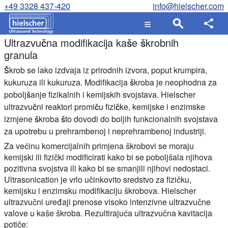
+49 3328 437-420
info@hielscher.com
Ultrazvučna modifikacija kaše škrobnih
granula
Škrob se lako izdvaja iz prirodnih izvora, poput krumpira,
kukuruza ili kukuruza. Modifikacija škroba je neophodna za
poboljšanje fizikalnih i kemijskih svojstava. Hielscher
ultrazvučni reaktori promiču fizičke, kemijske i enzimske
izmjene škroba što dovodi do boljih funkcionalnih svojstava
za upotrebu u prehrambenoj i neprehrambenoj industriji.
Za većinu komercijalnih primjena škrobovi se moraju
kemijski ili fizički modificirati kako bi se poboljšala njihova
pozitivna svojstva ili kako bi se smanjili njihovi nedostaci.
Ultrasonication je vrlo učinkovito sredstvo za fizičku,
kemijsku i enzimsku modifikaciju škrobova. Hielscher
ultrazvučni uređaji prenose visoko intenzivne ultrazvučne
valove u kaše škroba. Rezultirajuća ultrazvučna kavitacija
potiče: