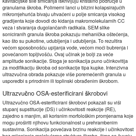
kavitacijske sile smicanja iskrivljuju kristalno područje u
granulama škroba. Polimerni lanci u blizini kolapsirajućih
mikromjehurića bivaju uhvaćeni u polje smicanja visokog
gradijenta koje dovodi do kidanja makromolekularnih CC
veza i stvaranja dugolančanih radikala. SEM slike
soniciranih granula škroba pokazuju mehanička oštećenja,
kao što su pukotine, udubljenja i udubljenja. To rezultira
većom sposobnošću upijanja vode, većom moći bubrenja i
povećanom topljivošću. Ovaj učinak je bolji za veće
amplitude sonikacije. Stoga je sonikacija puno učinkovitija
za modifikaciju škroba od sonikacije tipa kupke. Intenzivna
ultrazvučna obrada pokazuje više poremećenih granula u
usporedbi s prirodnim ili toplinski obrađenim škrobom.
Ultrazvučno OSA-esterificirani škrobovi
Ultrazvučno OSA-esterificirani škrobovi pokazali su viši
stupanj supstitucije (DS) i učinkovitosti reakcije (RE),
zajedno s manjim, ali korisnim morfološkim promjenama koje
mogu proširiti njihovu funkcionalnost u prehrambenim
sustavima. Sonikacija povećava brzinu reakcije i učinkovitost
bez mijenjanja molekularne strukture škroba, čime se čuvaju