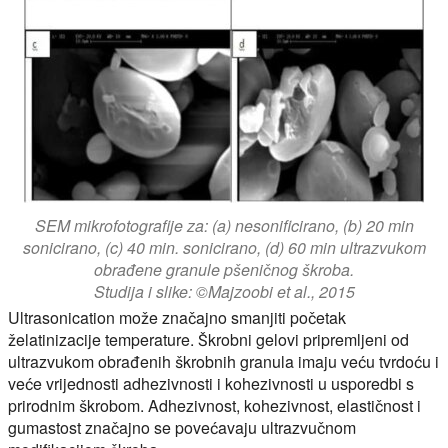
SEM mikrofotografije za: (a) nesonificirano, (b) 20 min
sonicirano, (c) 40 min. sonicirano, (d) 60 min ultrazvukom
obrađene granule pšeničnog škroba.
Studija i slike: ©Majzoobi et al., 2015
Ultrasonication može značajno smanjiti početak
želatinizacije temperature. Škrobni gelovi pripremljeni od
ultrazvukom obrađenih škrobnih granula imaju veću tvrdoću i
veće vrijednosti adhezivnosti i kohezivnosti u usporedbi s
prirodnim škrobom. Adhezivnost, kohezivnost, elastičnost i
gumastost značajno se povećavaju ultrazvučnom