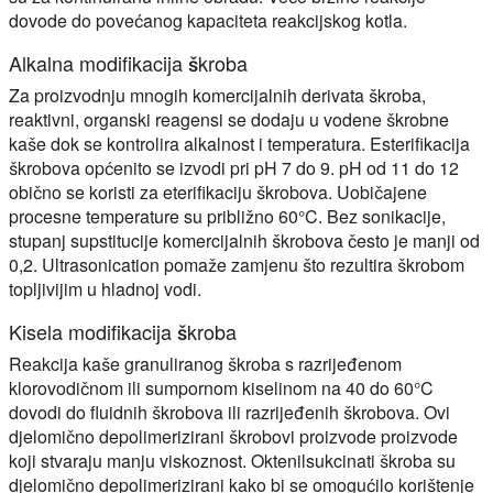
dovode do povećanog kapaciteta reakcijskog kotla.
Alkalna modifikacija škroba
Za proizvodnju mnogih komercijalnih derivata škroba,
reaktivni, organski reagensi se dodaju u vodene škrobne
kaše dok se kontrolira alkalnost i temperatura. Esterifikacija
škrobova općenito se izvodi pri pH 7 do 9. pH od 11 do 12
obično se koristi za eterifikaciju škrobova. Uobičajene
procesne temperature su približno 60°C. Bez sonikacije,
stupanj supstitucije komercijalnih škrobova često je manji od
0,2. Ultrasonication pomaže zamjenu što rezultira škrobom
topljivijim u hladnoj vodi.
Kisela modifikacija škroba
Reakcija kaše granuliranog škroba s razrijeđenom
klorovodičnom ili sumpornom kiselinom na 40 do 60°C
dovodi do fluidnih škrobova ili razrijeđenih škrobova. Ovi
djelomično depolimerizirani škrobovi proizvode proizvode
koji stvaraju manju viskoznost. Oktenilsukcinati škroba su
djelomično depolimerizirani kako bi se omogućilo korištenje