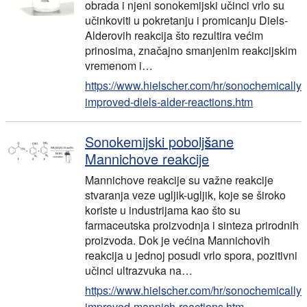
obrada i njeni sonokemijski učinci vrlo su
učinkoviti u pokretanju i promicanju Diels-
Alderovih reakcija što rezultira većim
prinosima, značajno smanjenim reakcijskim
vremenom i…
https://www.hielscher.com/hr/sonochemically-
improved-diels-alder-reactions.htm
Sonokemijski poboljšane
Mannichove reakcije
Mannichove reakcije su važne reakcije
stvaranja veze ugljik-ugljik, koje se široko
koriste u industrijama kao što su
farmaceutska proizvodnja i sinteza prirodnih
proizvoda. Dok je većina Mannichovih
reakcija u jednoj posudi vrlo spora, pozitivni
učinci ultrazvuka na…
https://www.hielscher.com/hr/sonochemically-
improved-mannich-reactions.htm