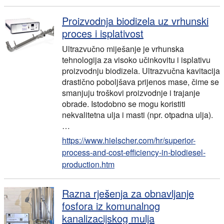
Proizvodnja biodizela uz vrhunski
proces i isplativost
Ultrazvučno miješanje je vrhunska
tehnologija za visoko učinkovitu i isplativu
proizvodnju biodizela. Ultrazvučna kavitacija
drastično poboljšava prijenos mase, čime se
smanjuju troškovi proizvodnje i trajanje
obrade. Istodobno se mogu koristiti
nekvalitetna ulja i masti (npr. otpadna ulja).
…
https://www.hielscher.com/hr/superior-
process-and-cost-efficiency-in-biodiesel-
production.htm
Razna rješenja za obnavljanje
fosfora iz komunalnog
kanalizacijskog mulja