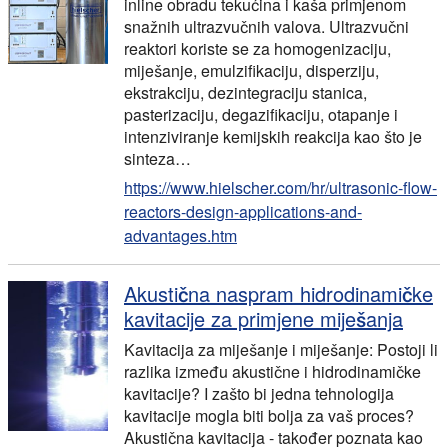
inline obradu tekućina i kaša primjenom
snažnih ultrazvučnih valova. Ultrazvučni
reaktori koriste se za homogenizaciju,
miješanje, emulzifikaciju, disperziju,
ekstrakciju, dezintegraciju stanica,
pasterizaciju, degazifikaciju, otapanje i
intenziviranje kemijskih reakcija kao što je
sinteza…
https://www.hielscher.com/hr/ultrasonic-flow-
reactors-design-applications-and-
advantages.htm
Akustična naspram hidrodinamičke
kavitacije za primjene miješanja
Kavitacija za miješanje i miješanje: Postoji li
razlika između akustične i hidrodinamičke
kavitacije? I zašto bi jedna tehnologija
kavitacije mogla biti bolja za vaš proces?
Akustična kavitacija - također poznata kao