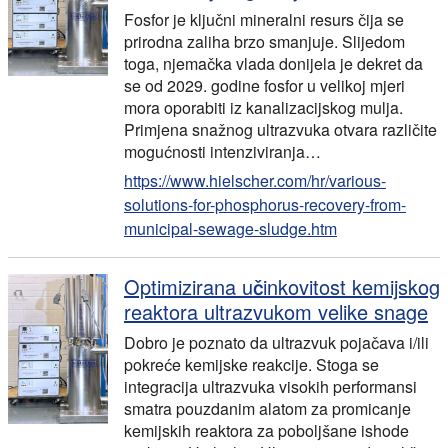
Fosfor je ključni mineralni resurs čija se
prirodna zaliha brzo smanjuje. Slijedom
toga, njemačka vlada donijela je dekret da
se od 2029. godine fosfor u velikoj mjeri
mora oporabiti iz kanalizacijskog mulja.
Primjena snažnog ultrazvuka otvara različite
mogućnosti intenziviranja…
https://www.hielscher.com/hr/various-
solutions-for-phosphorus-recovery-from-
municipal-sewage-sludge.htm
Optimizirana učinkovitost kemijskog
reaktora ultrazvukom velike snage
Dobro je poznato da ultrazvuk pojačava i/ili
pokreće kemijske reakcije. Stoga se
integracija ultrazvuka visokih performansi
smatra pouzdanim alatom za promicanje
kemijskih reaktora za poboljšane ishode