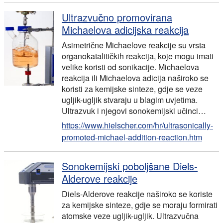
Ultrazvučno promovirana
Michaelova adicijska reakcija
Asimetrične Michaelove reakcije su vrsta
organokatalitičkih reakcija, koje mogu imati
velike koristi od sonikacije. Michaelova
reakcija ili Michaelova adicija naširoko se
koristi za kemijske sinteze, gdje se veze
ugljik-ugljik stvaraju u blagim uvjetima.
Ultrazvuk i njegovi sonokemijski učinci…
https://www.hielscher.com/hr/ultrasonically-
promoted-michael-addition-reaction.htm
Sonokemijski poboljšane Diels-
Alderove reakcije
Diels-Alderove reakcije naširoko se koriste
za kemijske sinteze, gdje se moraju formirati
atomske veze ugljik-ugljik. Ultrazvučna