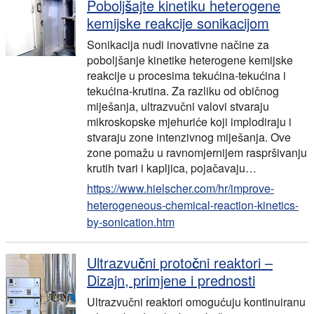
Poboljšajte kinetiku heterogene
kemijske reakcije sonikacijom
Sonikacija nudi inovativne načine za
poboljšanje kinetike heterogene kemijske
reakcije u procesima tekućina-tekućina i
tekućina-krutina. Za razliku od običnog
miješanja, ultrazvučni valovi stvaraju
mikroskopske mjehuriće koji implodiraju i
stvaraju zone intenzivnog miješanja. Ove
zone pomažu u ravnomjernijem raspršivanju
krutih tvari i kapljica, pojačavaju…
https://www.hielscher.com/hr/improve-
heterogeneous-chemical-reaction-kinetics-
by-sonication.htm
Ultrazvučni protočni reaktori –
Dizajn, primjene i prednosti
Ultrazvučni reaktori omogućuju kontinuiranu