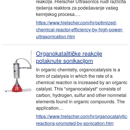
reakcije. Hielscher Ultrasonics nudi različita
rješenja reaktora za podešavanje vašeg
kemijskog procesa.…
https://www.hielscher.com/hr/optimized-
chemical-reactor-efficiency-by-high-power-
ultrasonication.htm
Organokatalitičke reakcije
potaknute sonikacijom
In organic chemistry, organocatalysis is a
form of catalysis in which the rate of a
chemical reaction is increased by an organic
catalyst. This "organocatalyst" consists of
carbon, hydrogen, sulfur and other nonmetal
elements found in organic compounds. The
application
…
https://www.hielscher.com/hr/organocatalytic-
reactions-promoted-by-sonication.htm