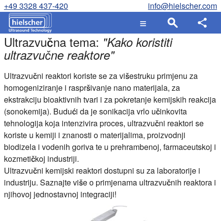
+49 3328 437-420
info@hielscher.com
Ultrazvučna tema:
"
Kako koristiti
ultrazvučne reaktore
"
Ultrazvučni reaktori koriste se za višestruku primjenu za
homogeniziranje i raspršivanje nano materijala, za
ekstrakciju bioaktivnih tvari i za pokretanje kemijskih reakcija
(sonokemija). Budući da je sonikacija vrlo učinkovita
tehnologija koja intenzivira proces, ultrazvučni reaktori se
koriste u kemiji i znanosti o materijalima, proizvodnji
biodizela i vodenih goriva te u prehrambenoj, farmaceutskoj i
kozmetičkoj industriji.
Ultrazvučni kemijski reaktori dostupni su za laboratorije i
industriju. Saznajte više o primjenama ultrazvučnih reaktora i
njihovoj jednostavnoj integraciji!