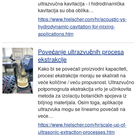
ultrazvučna kavitacija - i hidrodinamička
kavitacija su oba oblika…
https://www.hielscher.com/hr/acoustic-vs-
hydrodynamic-cavitation-for-mixing-
applications.htm
Povećanje ultrazvučnih procesa
ekstrakcije
Kako bi se povećali proizvodni kapaciteti,
procesi ekstrakcije moraju se skalirati na
veće količine / veću propusnost. Ultrazvučno
potpomognuta ekstrakcija vrlo je učinkovita
metoda za izolaciju botaničkih spojeva iz
biljnog materijala. Osim toga, aplikacije
ultrazvuka mogu se linearno povećati na
veće…
https://www.hielscher.com/hr/scale-up-of-
ultrasonic-extraction-processes.htm