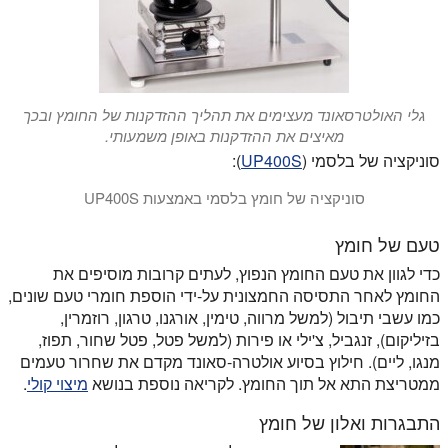
גלי האולטרסאונד מעצימים את תהליך ההזדקנות של החומץ ובכך
מאיצים את ההזדקנות באופן משמעותי.
סוניקציה של בלסמי (
UP400S
):
סוניקציה של חומץ בלסמי באמצעות UP400S
סרטון זה מדגים את Hielscher ultrasonicator UP400S סוניק חומץ בלסמי.
טעם של חומץ
כדי לגוון את טעם החומץ הנפוץ, לעתים קרובות מוסיפים את
החומץ לאחר התסיסה החמצונית על-ידי הוספת חומרי טעם שונים,
כמו עשבי תיבול (למשל מרווה, טימין, אורגנו, טרגון, רוזמרין,
בזיליקום), זנגביל, צ'ילי או פירות (למשל פטל, פטל שחור, תפוז,
מנגו, ליים). חילוץ בסיוע אולטרה-סאונד מקדם את
שחרור טעמים
ממטריצת התא אל תוך החומץ. לקריאה נוספת בנושא
מיצוי קולי
.
התבגרות ואלון של חומץ