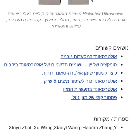
Hielscher Ultrasonics מייצרת הומוגנייזרים קוליים בעלי ביצועים
גבוהים לערבוב יישומים, פיזור, תחליב וחילוץ בקנה מידה מעבדתי,
פיילוט ותעשייתי.
נושאים קשורים
אולטרסאונד למסעדות גורמה
סוניקציה של יין – יישומים חדשניים של אולטרסאונד ביקבים
כיצד לשטוף שומן אולטרה-סאונד רוחות
אולטרסאונד כוח לשיפור מיצים & שייק
אולטרסאונד בתעשיית המזון
פסטור קולי של מזון נוזלי
ספרות / מקורות
Xinyu Zhai; Xu Wang;Xiaoyi Wang; Haoran Zhang;Y