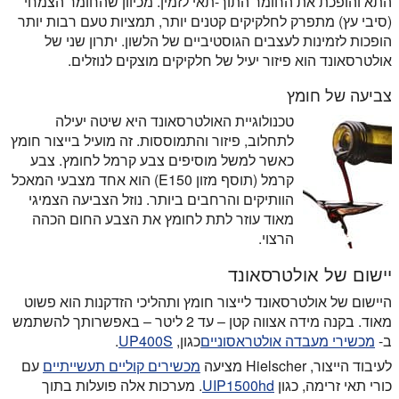
התא והופכת את החומר התוך-תאי לזמין. מכיוון שהחומר הצמחי
(סיבי עץ) מתפרק לחלקיקים קטנים יותר, תמציות טעם רבות יותר
הופכות לזמינות לעצבים הגוסטיביים של הלשון. יתרון שני של
אולטרסאונד הוא פיזור יעיל של חלקיקים מוצקים לנוזלים.
צביעה של חומץ
טכנולוגיית האולטרסאונד היא שיטה יעילה
לתחלוב, פיזור והתמוססות. זה מועיל בייצור חומץ
כאשר למשל מוסיפים צבע קרמל לחומץ. צבע
קרמל (תוסף מזון E150) הוא אחד מצבעי המאכל
הוותיקים והרחבים ביותר. נוזל הצביעה הצמיגי
מאוד עוזר לתת לחומץ את הצבע החום הכהה
הרצוי.
יישום של אולטרסאונד
היישום של אולטרסאונד לייצור חומץ ותהליכי הזדקנות הוא פשוט
מאוד. בקנה מידה אצווה קטן – עד 2 ליטר – באפשרותך להשתמש
ב-
מכשירי מעבדה אולטראסוניים
כגון,
UP400S
.
לעיבוד הייצור, Hielscher מציעה
מכשירים קוליים תעשייתיים
עם
כורי תאי זרימה, כגון
UIP1500hd
. מערכות אלה פועלות בתוך