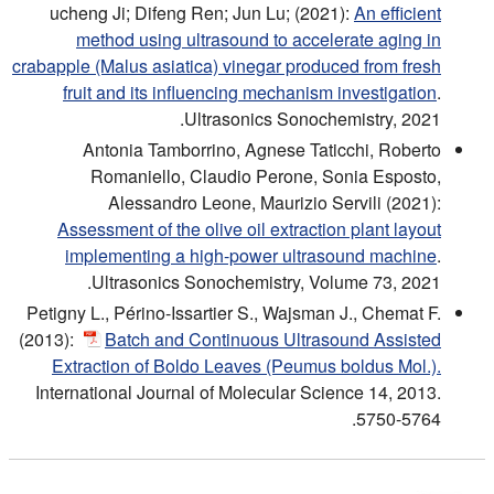
ucheng Ji; Difeng Ren; Jun Lu; (2021):
An efficient
method using ultrasound to accelerate aging in
crabapple (Malus asiatica) vinegar produced from fresh
fruit and its influencing mechanism investigation
.
Ultrasonics Sonochemistry, 2021.
Antonia Tamborrino, Agnese Taticchi, Roberto
Romaniello, Claudio Perone, Sonia Esposto,
Alessandro Leone, Maurizio Servili (2021):
Assessment of the olive oil extraction plant layout
implementing a high-power ultrasound machine
.
Ultrasonics Sonochemistry, Volume 73, 2021.
Petigny L., Périno-Issartier S., Wajsman J., Chemat F.
(2013):
Batch and Continuous Ultrasound Assisted
Extraction of Boldo Leaves (Peumus boldus Mol.).
International Journal of Molecular Science 14, 2013.
5750-5764.