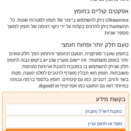
אפקטים קוליים בחומץ
Ultrasonics ניתן להשתמש בייצור של חומץ למטרות שונות. כל
ההשפעות
ניתן להדגים בקלות
על ידי ניקוי דגימה של חומץ למשך
מספר שניות.
טעם חלק יותר ופחות חומצי
בחומץ שעבר סוניקציה, הטעם החומצי והחמוץ הפך
חלק וטעים
יותר באופן משמעותי
. זהו יישום מעניין שכן יש ביקוש גבוה לחומץ
חלק שניתן להשתמש בו במטבח להכנת ארוחות טעימות
משובחות. חומץ הוא תבלין מועדף לרטבים לסלט העונה, מנות
בשר ודגים, רטבים, כמו גם קינוחים. חומץ בלסמי ברמה גבוהה
במיוחד הוא גם התענג כמו אפריטיף או digestif.
בקשת מידע
כתובת דוא"ל (חובה)
מוצר או תחום עניין