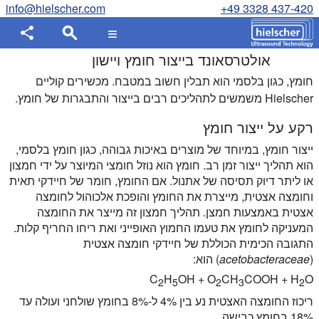
info@hielscher.com
+49 3328 437-420
אולטרסאונד בייצור חומץ ויישון
חומץ, כגון בלסמי הוא תבלין חשוב במטבח. מכשירים קוליים
Hielscher משמשים לתהליכים רבים בייצור והתבגרות של חומץ.
רקע על ייצור חומץ
ייצור חומץ, במיוחד של מוצרים באיכות גבוהה, כגון חומץ בלסמי,
הוא תהליך ייצור זמן רב. חומץ הוא נוזל חומצי המיוצר על ידי חמצון
או ליתר דיוק תסיסה של אתנול. אם החומץ, חומר של חיידקי תאית
וחומצה אצטית, מייצרת את החומץ והופכת אלכוהול לחומצה
אצטית באמצעות חמצן. תהליך חמצון זה מייצר את החומצה
המעניקה לחומץ את טעמו החמוץ האופייני ואת ריחו החריף קלות.
התגובה הכימית הכוללת של חיידקי חומצה אצטית
(
acetobacteraceae
) הוא:
C
H
OH + O
CH
COOH + H
O
2
5
2
3
2
ריכוז החומצה האצטית נע בין 4% ל-8% בחומץ שולחני ועולה עד
18% בחומץ כבישה.