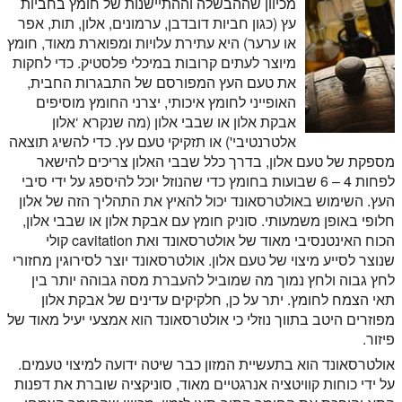
מכיוון שההבשלה וההתיישנות של חומץ בחביות
עץ (כגון חביות דובדבן, ערמונים, אלון, תות, אפר
או ערער) היא עתירת עלויות ומפוארת מאוד, חומץ
מיוצר לעתים קרובות במיכלי פלסטיק. כדי לחקות
את טעם העץ המפורסם של התבגרות החבית,
האופייני לחומץ איכותי, יצרני החומץ מוסיפים
אבקת אלון או שבבי אלון
(מה שנקרא ‘
אלון
אלטרנטיבי
') או תזקיקי טעם עץ. כדי להשיג תוצאה
מספקת של טעם אלון, בדרך כלל שבבי האלון צריכים להישאר
לפחות 4 – 6 שבועות בחומץ כדי שהנוזל יוכל להיספג על ידי סיבי
העץ. השימוש באולטרסאונד יכול
להאיץ את התהליך הזה של אלון
חלופי
באופן משמעותי. סוניק חומץ עם אבקת אלון או שבבי אלון,
הכוח האינטנסיבי מאוד של אולטרסאונד ואת cavitation קולי
שנוצר לסייע מיצוי של טעם אלון. אולטרסאונד יוצר לסירוגין מחזורי
לחץ גבוה ולחץ נמוך מה שמוביל להעברת מסה גבוהה יותר בין
תאי הצמח לחומץ. יתר על כן, חלקיקים עדינים של אבקת אלון
מפוזרים היטב בתווך נוזלי כי אולטרסאונד הוא אמצעי יעיל מאוד של
פיזור.
אולטרסאונד הוא בתעשיית המזון כבר שיטה ידועה למיצוי טעמים.
על ידי כוחות קוויטציה אנרגטיים מאוד, סוניקציה שוברת את דפנות