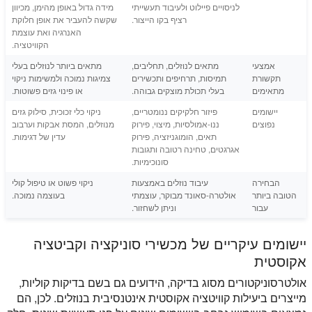
לניסויים פיילוט ולעיבוד תעשייתי
מידה גדול באופן מהימן, מכיוון
רציף בקו הייצור.
שקשה להעביר את אופן חלוקת
האנרגיה ואת עוצמת
הקוויטציה.
אמצעי
מתאים לנוזלים, תחליבים,
מתאים ביותר לנוזלים בעלי
תקשורת
תמיסות, תרחיפים ותכשירים
צמיגות נמוכה ולמשימות ניקוי
מתאימים
בעלי תכולת מוצקים גבוהה.
או פינוי גזים פשוטות.
יישומים
פיזור חלקיקים ננומטריים,
ניקוי כלי זכוכית, סילוק גזים
נפוצים
ננו-אמולסיות, מיצוי, פירוק
מנוזלים, המסת אבקות וערבוב
תאים, הומוגניזציה, פירוק
עדין של דגימות.
אגרגטים, טחינה רטובה ותגובות
סונוכימיות.
הבחירה
עיבוד נוזלים באמצעות
ניקוי פשוט או טיפול קולי
הטובה ביותר
אולטרה-סאונד מבוקר, עוצמתי
בעוצמה נמוכה.
עבור
וניתן לשחזור.
יישומים עיקריים של מכשירי סוניקציה וקביטציה
אקוסטית
אולטרסוניקטורים מסוג בדיקה, הידועים גם בשם בדיקות קוליות,
מייצרים ביעילות קוויטציה אקוסטית אינטנסיבית בנוזלים. לכן, הם