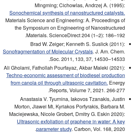
Mingming; Cichowlas, Andrzej A. (1995):
Sonochemical synthesis of nanostructured catalysts.
Materials Science and Engineering: A. Proceedings of
the Symposium on Engineering of Nanostructured
Materials. ScienceDirect 204 (1–2): 186–192.
Brad W. Zeiger; Kenneth S. Suslick (2011):
Sonofragmentation of Molecular Crystals
. J. Am. Chem.
Soc. 2011, 133, 37, 14530–14533.
Ali Gholami, Fathollah Pourfayaz, Akbar Maleki (2021):
Techno-economic assessment of biodiesel production
from canola oil through ultrasonic cavitation.
Energy
Reports, Volume 7, 2021. 266-277.
Anastasia V. Tyurnina, Iakovos Tzanakis, Justin
Morton, Jiawei Mi, Kyriakos Porfyrakis, Barbara M.
Maciejewska, Nicole Grobert, Dmitry G. Eskin 2020):
Ultrasonic exfoliation of graphene in water: A key
parameter study
. Carbon, Vol. 168, 2020.