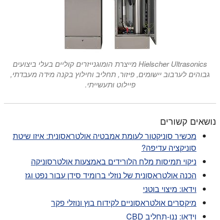
Hielscher Ultrasonics מייצרת הומוגנייזרים קוליים בעלי ביצועים
גבוהים לערבוב יישומים, פיזור, תחליב וחילוץ בקנה מידה מעבדתי,
פיילוט ותעשייתי.
נושאים קשורים
מכשיר סוניקטור לעומת אמבטיה אולטראסונית: איזו שיטת
סוניקציה עדיפה?
ניקוי תמיסות מלח הלורידים באמצעות אולטרסוניקה
הכנה אולטראסונית של נוזלי ברומיד סידן עבור נפט וגז
וידאו: מיצוי בוטני
מיקסרים אולטראסוניים לקידוח בוץ ונוזלי פקר
וידאו: ננו-תחליב CBD