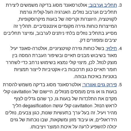
תחליב וערבוב:
אולטרסאונד מסוג בדיקה משמשים ליצירת
תחליבים וערבוב נוזלים. האנרגיה העל-קולית גורמת
לקוויטציה, היווצרות וקריסה של בועות מיקרוסקופיות,
המייצרות כוחות גזירה מקומיים אינטנסיביים. תהליך זה
מסייע בתחליב נוזלים בלתי ניתנים לערבוב, ומייצר תחליבים
יציבים ומפוזרים דק.
חילוץ:
בשל כוחות גזירה קוויטציוניים, אולטרה-סאונד יעיל
מאוד בשיבוש מבנים תאיים ובשיפור העברת המסה בין
מוצק לנוזל. לכן, מיצוי קולי נמצא בשימוש נרחב כדי לשחרר
חומר תאיים כגון תרכובות ביו-אקטיביות לייצור תמציות
בוטניות באיכות גבוהה.
פירוק גזים ואוורור:
אולטרסאונד מסוג בדיקה משמש להסרת
בועות גז או גזים מומסים מנוזלים. היישום של cavitation קולי
מקדם את התלכדות של בועות גז, כך שהם גדלים לצוף
לראש הנוזל. cavitation קולי עושה degasification הליך
מהיר ויעיל. זה בעל ערך בתעשיות שונות, כגון צבעים, נוזלים
הידראוליים, או עיבוד מזון ומשקאות, שבו נוכחות של גזים
יכולה להשפיע לרעה על איכות המוצר ויציבותו.