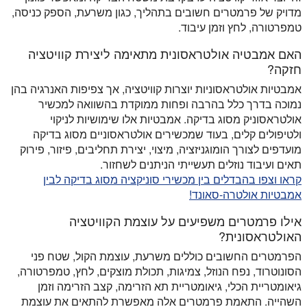
מדויק של פרמטרים חשובים בתהליך, כגון משרעת, הספק כניסה,
טמפרטורה, לחץ וזמן עיבוד.
האם אמבטיה אולטראסונית מתאימה ליצירת קוויטציה
חזקה?
אמבטיות אולטראסוניות יוצרות קוויטציה, אך צפיפות האנרגיה בהן
נמוכה בדרך כלל בהרבה ופחות ממוקדת בהשוואה למכשיר
אולטראסוניק מסוג בדיקה. אמבטיות אלו שימושיות לניקוי
ולטיפולים קלים, בעוד שמכשירים אולטראסוניים מסוג בדיקה
מועדפים לצורך הומוגניזציה, מיצוי, יצירת תחליבים, פיזור, פירוק
תאים ועיבוד נוזלים תעשייתי הניתנים לשחזור.
קראו וצפו בהבדלים בין מכשירי סוניקציה מסוג בדיקה לבין
אמבטיות אולטרה-סאונד!
אילו פרמטרים משפיעים על עוצמת הקוויטציה
האולטראסונית?
הפרמטרים החשובים כוללים משרעת, עוצמת הקול, שטח פני
הסונוטרוד, נפח הנוזל, צמיגות, תכולת מוצקים, לחץ, טמפרטורה,
גיאומטריית הכלי, גיאומטריית תא הזרימה, קצב הזרימה וזמן
השהייה. התאמת פרמטרים אלה מאפשרת להתאים את עוצמת