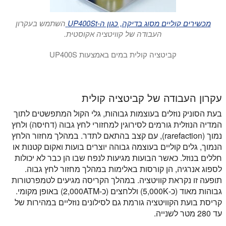
מכשירים קוליים מסוג בדיקה, כגון ה-UP400St
השתמש בעקרון
העבודה של קוויטציה אקוסטית.
קביטציה קולית במים באמצעות UP400S
סרטון זה מראה את Hielscher ultrasonicator UP400S (400W) יצירת cavitation אקוסטי במים.
עקרון העבודה של קביטציה קולית
בעת הסוניק נוזלים בעוצמות גבוהות, גלי הקול המתפשטים לתוך
המדיה הנוזלית גורמים לסירוגין למחזורי לחץ גבוה (דחיסה) ולחץ
נמוך (rarefaction), עם קצב בהתאם לתדר. במהלך מחזור הלחץ
הנמוך, גלים קוליים בעוצמה גבוהה יוצרים בועות ואקום קטנות או
חללים בנוזל. כאשר הבועות מגיעות לנפח שבו הן כבר לא יכולות
לספוג אנרגיה, הן קורסות באלימות במהלך מחזור לחץ גבוה.
תופעה זו נקראת קוויטציה. במהלך הקריסה מגיעים לטמפרטורות
גבוהות מאוד (כ-5,000K) וללחצים (כ-2,000ATM) באופן מקומי.
קריסת בועת הקוויטציה גורמת גם לסילונים נוזליים במהירות של
עד 280 מטר לשנייה.