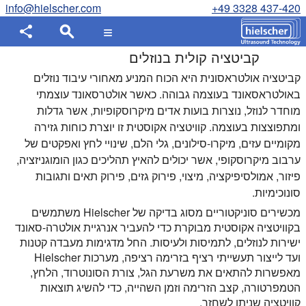
info@hielscher.com
+49 3328 437-420
קביטציה קולית בנוזלים
קביטציה אולטראסונית היא הכוח המניע מאחורי עיבוד נוזלים
באולטראסאונד בעוצמה גבוהה. כאשר אולטרסאונד עוצמתי
מוחדר לנוזל, נוצרות בועות אדים מיקרוסקופיות, אשר גדלות
ומתפוצצות בעוצמה. קוויטציה אקוסטית זו יוצרת כוחות גזירה
מקומיים עזים, מיקרו-סילונים, גלי הלם, שינויי לחץ ואפקטים של
ערבוב מיקרוסקופי, אשר יכולים להאיץ תהליכים כגון הומוגניזציה,
פיזור, אמולסיפיקציה, מיצוי, פירוק גזים, פירוק תאים ותגובות
סונוכימיות.
מכשירים סוניקטוריים מסוג בדיקה של Hielscher משתמשים
בקוויטציה אקוסטית מבוקרת כדי להעביר אנרגיית אולטרה-סאונד
ישירות לנוזלים, לתמיסות ולעיסות. החל מדגימות מעבדה קטנות
ועד לייצור תעשייתי רציף בזרימה רציפה, מערכות Hielscher
מאפשרות להתאים את משרעת הגל, צורת הסונוטרוד, הלחץ,
הטמפרטורה, קצב הזרימה וזמן השהייה, כדי להשיג תוצאות
קוויטציה שניתן לשחזר.