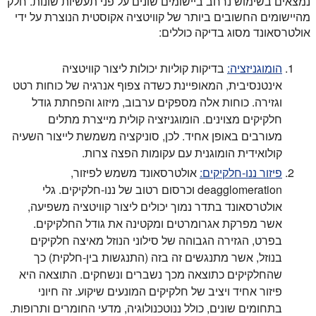
נמצאים בשימוש נרחב ביישומים שונים על פני תעשיות שונות. חלק
מהיישומים החשובים ביותר של קוויטציה אקוסטית הנוצרת על ידי
אולטרסאונד מסוג בדיקה כוללים:
הומוגניזציה:
בדיקות קוליות יכולות ליצור קוויטציה
אינטנסיבית, המאופיינת כשדה צפוף אנרגיה של כוחות רטט
וגזירה. כוחות אלה מספקים ערבוב, מיזוג והפחתת גודל
חלקיקים מצוינים. הומוגניזציה קולית מייצרת מתלים
מעורבים באופן אחיד. לכן, סוניקציה משמשת לייצור השעיה
קולואידית הומוגנית עם עקומות הפצה צרות.
פיזור ננו-חלקיקים:
אולטרסאונד משמש לפיזור,
deagglomeration וכרסום רטוב של ננו-חלקיקים. גלי
אולטרסאונד בתדר נמוך יכולים ליצור קוויטציה משפיעה,
אשר מפרקת אגרומרטים ומקטינה את גודל החלקיקים.
בפרט, הגזירה הגבוהה של סילוני הנוזל מאיצה חלקיקים
בנוזל, אשר מתנגשים זה בזה (התנגשות בין-חלקית) כך
שהחלקיקים כתוצאה מכך נשברים ונשחקים. התוצאה היא
פיזור אחיד ויציב של חלקיקים המונעים שיקוע. זה חיוני
בתחומים שונים, כולל ננוטכנולוגיה, מדעי החומרים ותרופות.