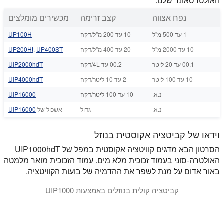
האולטרסאונד שלנו:
נפח אצווה
קצב זרימה
מכשירים מומלצים
1 עד 500 מ"ל
10 עד 200 מ"ל/דקה
UP100H
10 עד 2000 מ"ל
20 עד 400 מ"ל/דקה
UP400ST
,
UP200Ht
00.1 עד 20 ליטר
00.2 עד 4L/דקה
UIP2000hdT
10 עד 100 ליטר
2 עד 10 ליטר/דקה
UIP4000hdT
נ.א.
10 עד 100 ליטר/דקה
UIP16000
נ.א.
גדול
אשכול של
UIP16000
וידאו של קביטציה אקוסטית בנוזל
הסרטון הבא מדגים קוויטציה אקוסטית במפל של UIP1000hdT
האולטרה-סוני בעמוד זכוכית מלא מים. עמוד הזכוכית מואר מלמטה
באור אדום על מנת לשפר את ההדמיה של בועות הקוויטציה.
קביטציה קולית בנוזלים באמצעות UIP1000
סרטון זה מציג קוויטציה קולית / אקוסטית במים - שנוצרה על ידי UIP1000 Hielscher. קוויטציה קולית משמשת ליישומים נוזליים רבים כגון הומוגניזציה, פיזור, תחלוב, מיצוי, degassing ותגובות סונוכימיות.