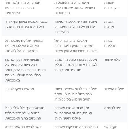
עוצמת
מייצר קוויטציה אקוסטית
יוצר קוויטציה חלשה יותר
הקוויטציה
בעוצמה גבוהה ישירות בקצה
המפוזרת ברחבי נפח
הסונוטרוד.
האמבטיה.
העברת
מעביר אנרגיית אולטרה-סאונד
מעביר אנרגיה באופן עקיף דרך
אנרגיה
ישירות אל הנוזל, התמיסה או
נוזל האמבטיה ודפנות הכלי.
התערובת.
בקרת
מאפשר כוונון מדויק של
מאפשר שליטה מוגבלת על
תהליכים
משרעת, הספק כניסה, מצב
האנרגיה האולטראסונית
פולסים, טמפרטורה וזמן עיבוד.
המגיעה בפועל לדגימה.
יכולת שחזור
מספק תוצאות סוניקציה שניתן
התוצאות עשויות להשתנות
לשחזר כאשר פרמטרי התהליך
בשל פיזור לא אחיד של
מוגדרים ומפוקחים.
הקוויטציה, מיקום הכלי, חומר
הכלי, רמת המילוי והעומס
באמבטיה.
יעילות העיבוד
יעיל ביותר להומוגניזציה, פיזור,
מתאים בעיקר לניקוי.
יצירת תחליבים, מיצוי, פירוק
תאים ושימוש בסונוכימיה.
נפח לדוגמה
זמין עבור דגימות מעבדה
משמש בדרך כלל לכלי קיבול
קטנות, כמו גם עבור כמויות
קטנים או למספר מיכלים
פיילוט ותעשייתיות.
המונחים בתוך האמבטיה.
סקייל-אפ
ניתן להרחבה מבדיקות מעבדה
קשה לבצע התאמה בקנה