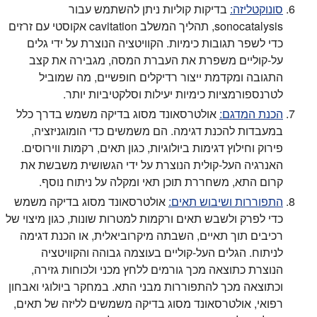
סונוקטליזה:
בדיקות קוליות ניתן להשתמש עבור
sonocatalysis, תהליך המשלב cavitation אקוסטי עם זרזים
כדי לשפר תגובות כימיות. הקוויטציה הנוצרת על ידי גלים
על-קוליים משפרת את העברת המסה, מגבירה את קצב
התגובה ומקדמת ייצור רדיקלים חופשיים, מה שמוביל
לטרנספורמציות כימיות יעילות וסלקטיביות יותר.
הכנת המדגם:
אולטרסאונד מסוג בדיקה משמש בדרך כלל
במעבדות להכנת דגימה. הם משמשים כדי הומוגניזציה,
פירוק וחילוץ דגימות ביולוגיות, כגון תאים, רקמות ווירוסים.
האנרגיה העל-קולית הנוצרת על ידי הגשושית משבשת את
קרום התא, משחררת תוכן תאי ומקלה על ניתוח נוסף.
התפוררות ושיבוש תאים:
אולטרסאונד מסוג בדיקה משמש
כדי לפרק ולשבש תאים ורקמות למטרות שונות, כגון מיצוי של
רכיבים תוך תאיים, השבתה מיקרוביאלית, או הכנת דגימה
לניתוח. הגלים העל-קוליים בעוצמה גבוהה והקוויטציה
הנוצרת כתוצאה מכך גורמים ללחץ מכני ולכוחות גזירה,
וכתוצאה מכך להתפוררות מבני התא. במחקר ביולוגי ואבחון
רפואי, אולטרסאונד מסוג בדיקה משמשים לליזה של תאים,