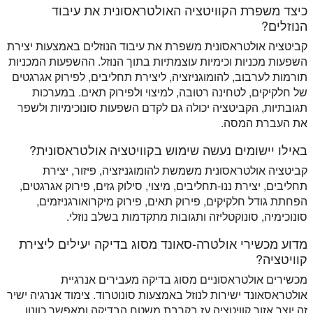
כיצד משפרת הקוויטציה האולטראסונית את עיבוד
הנוזלים?
קביטציה אולטראסונית משפרת את עיבוד הנוזלים באמצעות יצירת
השפעות מכניות וכימיות עוצמתיות בתוך הנוזל. ההשפעות המכניות
תורמות לערבוב, להומוגניזציה, ליצירת תחליבים, לפירוק אגרגטים
של חלקיקים, לטחינה רטובה, למיצוי ולפירוק תאים. במערכות
תגובתיות, הקביטציה יכולה גם לקדם השפעות סונוכימיות ולשפר
את העברת המסה.
באילו יישומים נעשה שימוש בקוויטציה אולטראסונית?
קביטציה אולטראסונית משמשת להומוגניזציה, פיזור, יצירת
תחליבים, יצירת ננו-תחליבים, מיצוי, סילוק גזים, פירוק אגרגטים,
הפחתת גודל חלקיקים, פירוק תאים, פירוק מיקרואורגניזמים,
סונוכימיה, סונוקטליזה ותגובות מתקדמות בשלב נוזלי.
מדוע מכשירי אולטרה-סאונד מסוג בדיקה יעילים ליצירת
קוויטציה?
מכשירים אולטראסוניים מסוג בדיקה מעבירים אנרגיית
אולטראסאונד ישירות לנוזל באמצעות סונוטרוד. צימוד אנרגיה ישיר
זה יוצר אזור קוויטציה עז בקרבת משטח הבדיקה ומאפשר כוונון