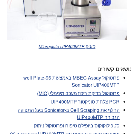
סוניק Microplate UIP400MTP
נושאים קשורים
פרוטוקול MBEC Assay באמצעות 96-well Plate
Sonicator UIP400MTP
פרוטוקול בדיקת ריכוז מעכב מינימלי (MIC)
PCR צלחת סוניקטור UIP400MTP
החלף את Cell Scraping ב-Sonicator בעל התפוקה
הגבוהה UIP400MTP
סטפילוקוקוס ביופילם טיפוח ופרוטוקול ניתוק
מיצוי מטריצה חוץ-תאית עם UIP400MTP הסוניקטור 96