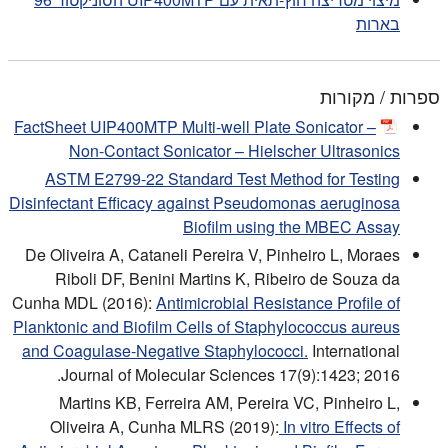
בארות
ספרות / מקורות
FactSheet UIP400MTP Multi-well Plate Sonicator –
Non-Contact Sonicator – Hielscher Ultrasonics
ASTM E2799-22 Standard Test Method for Testing
Disinfectant Efficacy against Pseudomonas aeruginosa
Biofilm using the MBEC Assay
De Oliveira A, Cataneli Pereira V, Pinheiro L, Moraes
Riboli DF, Benini Martins K, Ribeiro de Souza da
Cunha MDL (2016):
Antimicrobial Resistance Profile of
Planktonic and Biofilm Cells of Staphylococcus aureus
and Coagulase-Negative Staphylococci.
International
Journal of Molecular Sciences 17(9):1423; 2016.
Martins KB, Ferreira AM, Pereira VC, Pinheiro L,
Oliveira A, Cunha MLRS (2019):
In vitro Effects of