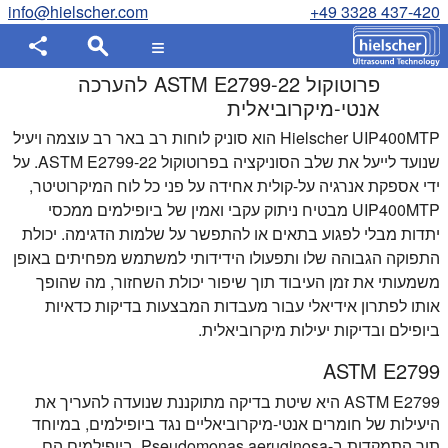
info@hielscher.com
+49 3328 437-420
פרוטוקול ASTM E2799-22 להערכה
אנטי-מיקרוביאלית
Hielscher UIP400MTP הוא סוניק לוחות רב באר רב עוצמה ויעיל
שנועד לייעל את שלב הסוניקציה בפרוטוקול ASTM E2799-22. על
ידי אספקת אנרגיה על-קולית אחידה על פני כל לוח המיקרוטיטר,
UIP400MTP מבטיח ניתוק עקבי ואמין של ביופילמים ממכסי
יתדות מבלי לפגוע בתאים או להתפשר על שלמות הדגימה. יכולת
התפוקה הגבוהה שלו ותפעולו הידידותי למשתמש מפחיתים באופן
משמעותי את זמן העיבוד תוך שיפור יכולת השחזור, מה שהופך
אותו לפתרון אידיאלי עבור מעבדות המבצעות בדיקות כדאיות
ביופילם ובדיקות יעילות מיקרוביאלית.
ASTM E2799
ASTM E2799 היא שיטת בדיקה מתוקננת שנועדה להעריך את
היעילות של חומרים אנטי-מיקרוביאליים נגד ביופילמים, במיוחד
תוך התמקדות ב-Pseudomonas aeruginosa. ביופילמים הם