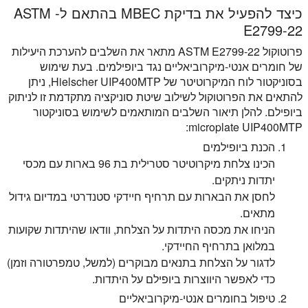
כיצד להפעיל את בדיקת MBEC בהתאם ל- ASTM
E2799-22
פרוטוקול ASTM E2799-22 מתאר את השלבים להערכת היעילות
של חומרים אנטי-מיקרוביאליים נגד ביופילמים. בעת שימוש
בסוניקטור לוח המיקרוטיטר של Hielscher UIP400MTP, ניתן
להתאים את הפרוטוקול לשילוב שיטת סוניקציה מתקדמת זו לניתוק
ביופילם. להלן תיאור השלבים המותאמים לשימוש בסוניקטור
microplate UIP400MTP:
הכנת ביופילמים
הכינו צלחת מיקרוטיטר סטרילית בת 96 בארות עם מכסי
יתדות ניתקים.
לחסן את הבארות עם תרחיף חיידקי סטנדרטי במדיום גידול
מתאים.
הניחו את מכסה היתדות על הצלחת, וודאו שהיתדות שקועות
במלואן בתרחיף החיידקי.
לדגור על הצלחת בתנאים מבוקרים (למשל, טמפרטורה וזמן)
כדי לאפשר היווצרות ביופילם על היתדות.
טיפול בחומרים אנטי-מיקרוביאליים