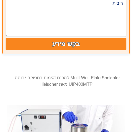
ריבית
בקש מידע
Multi-Well-Plate Sonicator להכנת דגימות בתפוקה גבוהה -
UIP400MTP מאת Hielscher
העיצוב המתקדם של UIP400MTP מבטיח כי תנודות קוליות מועברות לכל באר בלוח עם האחידות הגבוהה ביותר האפשרית, וכתוצאה מכך תוצאות סוניקציה זהות בכל הבארות.