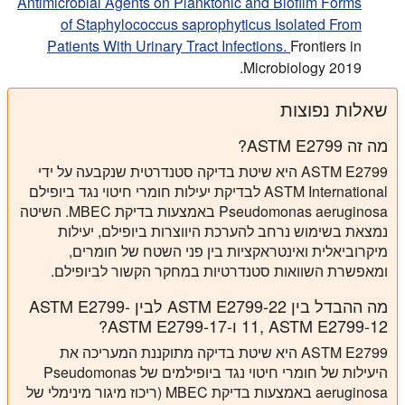
Antimicrobial Agents on Planktonic and Biofilm Forms
of Staphylococcus saprophyticus Isolated From
Patients With Urinary Tract Infections.
Frontiers in
Microbiology 2019.
שאלות נפוצות
מה זה ASTM E2799?
ASTM E2799 היא שיטת בדיקה סטנדרטית שנקבעה על ידי
ASTM International לבדיקת יעילות חומרי חיטוי נגד ביופילם
Pseudomonas aeruginosa באמצעות בדיקת MBEC. השיטה
נמצאת בשימוש נרחב להערכת היווצרות ביופילם, יעילות
מיקרוביאלית ואינטראקציות בין פני השטח של חומרים,
ומאפשרת השוואות סטנדרטיות במחקר הקשור לביופילם.
מה ההבדל בין ASTM E2799-22 לבין ASTM E2799-
11, ASTM E2799-12 ו-ASTM E2799-17?
ASTM E2799 היא שיטת בדיקה מתוקננת המעריכה את
היעילות של חומרי חיטוי נגד ביופילמים של Pseudomonas
aeruginosa באמצעות בדיקת MBEC (ריכוז מיגור מינימלי של