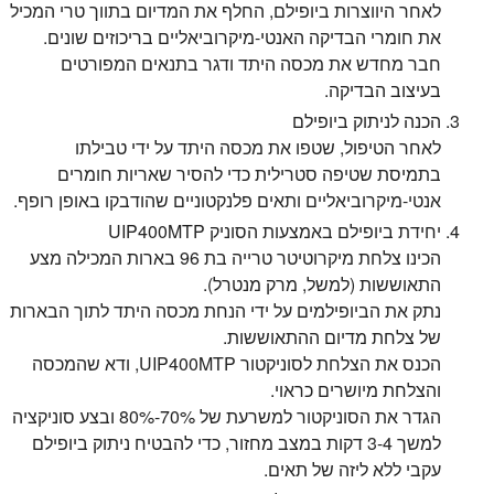
לאחר היווצרות ביופילם, החלף את המדיום בתווך טרי המכיל
את חומרי הבדיקה האנטי-מיקרוביאליים בריכוזים שונים.
חבר מחדש את מכסה היתד ודגר בתנאים המפורטים
בעיצוב הבדיקה.
הכנה לניתוק ביופילם
לאחר הטיפול, שטפו את מכסה היתד על ידי טבילתו
בתמיסת שטיפה סטרילית כדי להסיר שאריות חומרים
אנטי-מיקרוביאליים ותאים פלנקטוניים שהודבקו באופן רופף.
יחידת ביופילם באמצעות הסוניק UIP400MTP
הכינו צלחת מיקרוטיטר טרייה בת 96 בארות המכילה מצע
התאוששות (למשל, מרק מנטרל).
נתק את הביופילמים על ידי הנחת מכסה היתד לתוך הבארות
של צלחת מדיום ההתאוששות.
הכנס את הצלחת לסוניקטור UIP400MTP, ודא שהמכסה
והצלחת מיושרים כראוי.
הגדר את הסוניקטור למשרעת של 70%-80% ובצע סוניקציה
למשך 3-4 דקות במצב מחזור, כדי להבטיח ניתוק ביופילם
עקבי ללא ליזה של תאים.