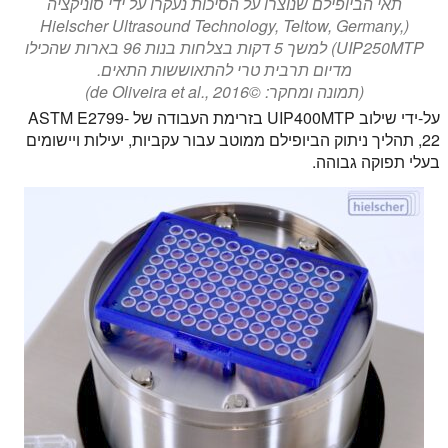
תאי הביופילם שנוצרו על הסיכות נעקרו על ידי סוניקציה
(Hielscher Ultrasound Technology, Teltow, Germany,
UIP250MTP) למשך 5 דקות בצלחות בנות 96 בארות שהכילו
מדיום תרבית טרי להתאוששות התאים.
(תמונה ומחקר: ©de Oliveira et al., 2016)
על-ידי שילוב UIP400MTP בזרימת העבודה של ASTM E2799-
22, תהליך ניתוק הביופילם ממוטב עבור עקביות, יעילות ויישומים
בעלי תפוקה גבוהה.