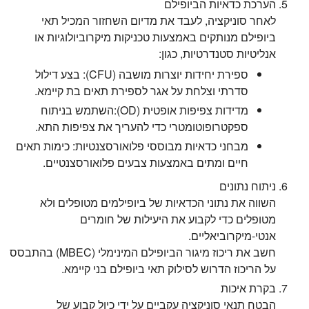
הערכת כדאיות הביופילם
לאחר סוניקציה, לעבד את מדיום השחזור המכיל תאי
ביופילם מנותקים באמצעות טכניקות מיקרוביולוגיות או
אנליטיות סטנדרטיות, כגון:
ספירת יחידות יוצרות מושבה (CFU): בצע דילול
סדרתי וצלחת על אגר לספירת תאים בת קיימא.
מדידות צפיפות אופטית (OD):השתמש בניתוח
ספקטרופוטומטרי כדי להעריך את צפיפות התא.
מבחני כדאיות מבוססי פלואורסצנטיות: כימות תאים
חיים ומתים באמצעות צבעים פלואורסצנטיים.
ניתוח נתונים
השווה את נתוני הכדאיות של ביופילמים מטופלים ולא
מטופלים כדי לקבוע את היעילות של חומרים
אנטי-מיקרוביאליים.
חשב את ריכוז מיגור הביופילם המינימלי (MBEC) בהתבסס
על הריכוז הדרוש לסילוק תאי ביופילם בני קיימא.
בקרת איכות
הבטח תנאי סוניקציה עקביים על ידי כיול קבוע של