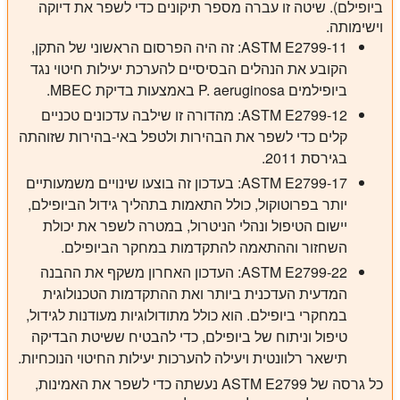
ביופילם). שיטה זו עברה מספר תיקונים כדי לשפר את דיוקה
וישימותה.
ASTM E2799-11: זה היה הפרסום הראשוני של התקן,
הקובע את הנהלים הבסיסיים להערכת יעילות חיטוי נגד
ביופילמים P. aeruginosa באמצעות בדיקת MBEC.
ASTM E2799-12: מהדורה זו שילבה עדכונים טכניים
קלים כדי לשפר את הבהירות ולטפל באי-בהירות שזוהתה
בגירסת 2011.
ASTM E2799-17: בעדכון זה בוצעו שינויים משמעותיים
יותר בפרוטוקול, כולל התאמות בתהליך גידול הביופילם,
יישום הטיפול ונהלי הניטרול, במטרה לשפר את יכולת
השחזור וההתאמה להתקדמות במחקר הביופילם.
ASTM E2799-22: העדכון האחרון משקף את ההבנה
המדעית העדכנית ביותר ואת ההתקדמות הטכנולוגית
במחקרי ביופילם. הוא כולל מתודולוגיות מעודנות לגידול,
טיפול וניתוח של ביופילם, כדי להבטיח ששיטת הבדיקה
תישאר רלוונטית ויעילה להערכות יעילות החיטוי הנוכחיות.
כל גרסה של ASTM E2799 נעשתה כדי לשפר את האמינות,