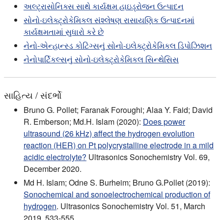
અલ્ટ્રાસોનિક્સ સાથે કાર્યક્ષમ હાઇડ્રોજન ઉત્પાદન
સોનો-ઇલેક્ટ્રોકેમિકલ સંશ્લેષણ રાસાયણિક ઉત્પાદનમાં
કાર્યક્ષમતામાં સુધારો કરે છે
નેનો-એન્હાન્સ્ડ કોટિંગ્સનું સોનો-ઇલેક્ટ્રોકેમિકલ ડિપોઝિશન
નેનોપાર્ટિકલ્સનું સોનો-ઇલેક્ટ્રોકેમિકલ સિન્થેસિસ
સાહિત્ય / સંદર્ભો
Bruno G. Pollet; Faranak Foroughi; Alaa Y. Faid; David
R. Emberson; Md.H. Islam (2020):
Does power
ultrasound (26 kHz) affect the hydrogen evolution
reaction (HER) on Pt polycrystalline electrode in a mild
acidic electrolyte?
Ultrasonics Sonochemistry Vol. 69,
December 2020.
Md H. Islam; Odne S. Burheim; Bruno G.Pollet (2019):
Sonochemical and sonoelectrochemical production of
hydrogen
. Ultrasonics Sonochemistry Vol. 51, March
2019. 533-555.