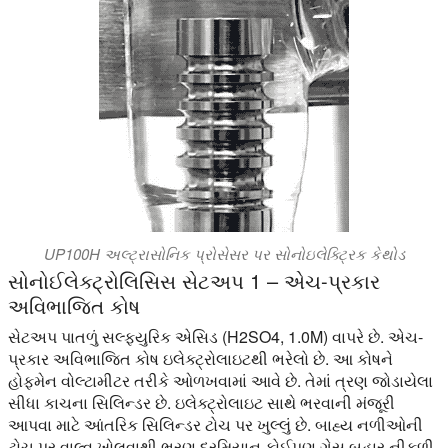
UP100H અલ્ટ્રાસોનિક પ્રોસેસર પર સોનોઇલેક્ટ્રિક કેથોડ
સોનોઈલેક્ટ્રોલિસિસ સેટઅપ 1 – એચ-પ્રકાર
અવિભાજિત કોષ
સેટઅપ પાતળું સલ્ફ્યુરિક એસિડ (H2SO4, 1.0M) વાપરે છે. એચ-
પ્રકાર અવિભાજિત કોષ ઇલેક્ટ્રોલાઇટથી ભરેલો છે. આ કોષને
હોફમેન વોલ્ટામીટર તરીકે ઓળખવામાં આવે છે. તેમાં ત્રણ જોડાયેલા
સીધા કાચના સિલિન્ડર છે. ઇલેક્ટ્રોલાઇટ સાથે ભરવાની મંજૂરી
આપવા માટે આંતરિક સિલિન્ડર ટોચ પર ખુલ્લું છે. બાહ્ય નળીઓની
ટોચ પર વાલ્વ ખોલવાથી ભરણ દરમિયાન કોઈપણ ગેસ બહાર નીકળી