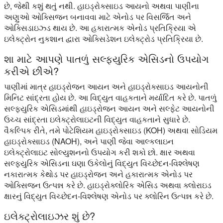
છે, જેથી કશું થતું નથી. હાઇડ્રોક્સાઇડ આયનો અથવા પાણીના
અણુઓ ઓક્સિજન બનાવવા માટે એનોડ પર વિસર્જિત અને
ઓક્સિડાઇઝ્ડ થાય છે. આ હકારાત્મક એનોડ પ્રતિક્રિયા એ
ઇલેક્ટ્રોન નુકશાન દ્વારા ઓક્સિડેશન ઇલેક્ટ્રોડ પ્રતિક્રિયા છે.
શા માટે આપણે પાતળું સલ્ફ્યુરિક એસિડનો ઉપયોગ
કરીએ છીએ?
પાણીમાં માત્ર હાઇડ્રોજન આયન અને હાઇડ્રોક્સાઇડ આયનોની
મિનિટ સાંદ્રતા હોય છે. આ વિદ્યુત વાહકતાને મર્યાદિત કરે છે. પાતળું
સલ્ફ્યુરિક એસિડમાંથી હાઇડ્રોજન આયન અને સલ્ફેટ આયનોની
ઉચ્ચ સાંદ્રતા ઇલેક્ટ્રોલાઇટની વિદ્યુત વાહકતાને સુધારે છે.
વૈકલ્પિક રીતે, તમે પોટેશિયમ હાઇડ્રોક્સાઇડ (KOH) અથવા સોડિયમ
હાઇડ્રોક્સાઇડ (NAOH), અને પાણી જેવા આલ્કલાઇન
ઇલેક્ટ્રોલાઇટ સોલ્યુશનનો ઉપયોગ કરી શકો છો. ક્ષાર અથવા
સલ્ફ્યુરિક એસિડના ઘણા ઉકેલોનું વિદ્યુત વિચ્છેદન-વિશ્લેષણ
નકારાત્મક કેથોડ પર હાઇડ્રોજન અને હકારાત્મક એનોડ પર
ઓક્સિજન ઉત્પન્ન કરે છે. હાઇડ્રોક્લોરિક એસિડ અથવા ક્લોરાઇડ
ક્ષારનું વિદ્યુત વિચ્છેદન-વિશ્લેષણ એનોડ પર ક્લોરિન ઉત્પન્ન કરે છે.
ઇલેક્ટ્રોલાઇઝર શું છે?