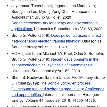
Jayaraman Theerthagiri; Jagannathan Madhavan;
Seung Jun Lee; Myong Yong Choi; Muthupandian
Ashokkumar; Bruno G. Pollet (2020):
Sonoelectrochemistry for energy and environmental
applications.
Ultrasonics Sonochemistry Vol. 63, 2020.
Bruno G. Pollet (2019):
Does power ultrasound affect
heterogeneous electron transfer kinetics?
Ultrasonics
Sonochemistry Vol. 52, 2019. 6-12.
Md Hujjatul Islam; Michael T.Y. Paul; Odne S. Burheim;
Bruno G. Pollet (2019):
Recent developments in the
sonoelectrochemical synthesis of nanomaterials
.
Ultrasonics Sonochemistry Vol. 59, 2019.
Sherif S. Rashwan, Ibrahim Dincer, Atef Mohany, Bruno
G. Pollet (2019):
The Sono-Hydro-Gen process
(Ultrasound induced hydrogen production): Challenges
and opportunities.
International Journal of Hydrogen
Energy, Volume 44, Issue 29, 2019, 14500-14526.
M.D. Esclapez, V. Sáez, D. Milán-Yáñez, I. Tudela, O.