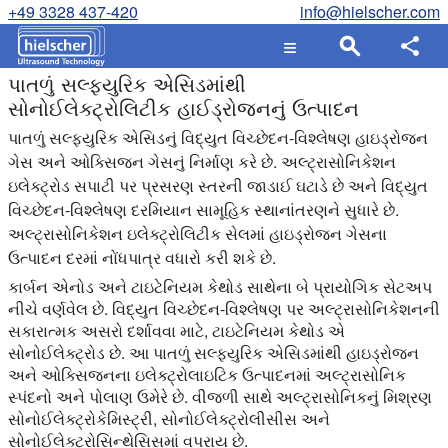
+49 3328 437-420
info@hielscher.com
પાતળું સલ્ફ્યુરિક એસિડમાંથી
સોનોઈલેક્ટ્રોલિટીક હાઈડ્રોજનનું ઉત્પાદન
પાતળું સલ્ફ્યુરિક એસિડનું વિદ્યુત વિચ્છેદન-વિશ્લેષણ હાઇડ્રોજન
ગેસ અને ઓક્સિજન ગેસનું નિર્માણ કરે છે. અલ્ટ્રાસોનિકેશન
ઇલેક્ટ્રોડ સપાટી પર પ્રસરણ સ્તરની જાડાઈ ઘટાડે છે અને વિદ્યુત
વિચ્છેદન-વિશ્લેષણ દરમિયાન સામૂહિક સ્થાનાંતરણને સુધારે છે.
અલ્ટ્રાસોનિકેશન ઇલેક્ટ્રોલિટીક સેલમાં હાઇડ્રોજન ગેસના
ઉત્પાદન દરમાં નોંધપાત્ર વધારો કરી શકે છે.
કાર્બન એનોડ અને ટાઇટેનિયમ કેથોડ સાથેના બે પ્રાયોગિક સેટઅપ
નીચે વર્ણવેલ છે. વિદ્યુત વિચ્છેદન-વિશ્લેષણ પર અલ્ટ્રાસોનિકેશનની
સકારાત્મક અસરો દર્શાવવા માટે, ટાઇટેનિયમ કેથોડ એ
સોનોઈલેક્ટ્રોડ છે. આ પાતળું સલ્ફ્યુરિક એસિડમાંથી હાઇડ્રોજન
અને ઓક્સિજનના ઇલેક્ટ્રોલાઇટિક ઉત્પાદનમાં અલ્ટ્રાસોનિક
સ્પંદનો અને પોલાણ ઉમેરે છે. વીજળી સાથે અલ્ટ્રાસોનિકનું મિશ્રણ
સોનોઈલેક્ટ્રોકેમિસ્ટ્રી, સોનોઈલેક્ટ્રોલીસીસ અને
સોનોઈલેક્ટ્રોસિન્થેસિસમાં વપરાય છે.