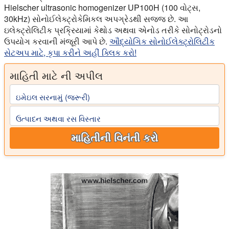
Hielscher ultrasonic homogenizer UP100H (100 વોટ્સ,
30kHz) સોનોઈલેક્ટ્રોકેમિકલ અપગ્રેડથી સજ્જ છે. આ
ઇલેક્ટ્રોલિટીક પ્રક્રિયામાં કેથોડ અથવા એનોડ તરીકે સોનોટ્રોડનો
ઉપયોગ કરવાની મંજૂરી આપે છે.
ઔદ્યોગિક સોનોઈલેક્ટ્રોલિટીક
સેટઅપ માટે, કૃપા કરીને અહીં ક્લિક કરો!
માહિતી માટે ની અપીલ
ઇમેઇલ સરનામું (જરૂરી)
ઉત્પાદન અથવા રસ વિસ્તાર
માહિતીની વિનંતી કરો