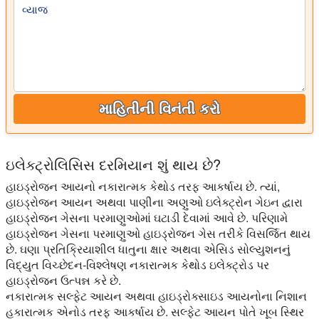
વ્યાજ
માહિતીની વિનંતી કરો
ઇલેક્ટ્રોલિસિસ દરમિયાન શું થાય છે?
હાઇડ્રોજન આયનો નકારાત્મક કેથોડ તરફ આકર્ષાય છે. ત્યાં,
હાઇડ્રોજન આયન અથવા પાણીના અણુઓ ઇલેક્ટ્રોન ગેઇન દ્વારા
હાઇડ્રોજન ગેસના પરમાણુઓમાં ઘટાડી દેવામાં આવે છે. પરિણામે
હાઇડ્રોજન ગેસના પરમાણુઓ હાઇડ્રોજન ગેસ તરીકે વિસર્જિત થાય
છે. ઘણા પ્રતિક્રિયાશીલ ધાતુના ક્ષાર અથવા એસિડ સોલ્યુશનનું
વિદ્યુત વિચ્છેદન-વિશ્લેષણ નકારાત્મક કેથોડ ઇલેક્ટ્રોડ પર
હાઇડ્રોજન ઉત્પન્ન કરે છે.
નકારાત્મક સલ્ફેટ આયન અથવા હાઇડ્રોક્સાઇડ આયનોના નિશાન
હકારાત્મક એનોડ તરફ આકર્ષાય છે. સલ્ફેટ આયન પોતે ખૂબ સ્થિર