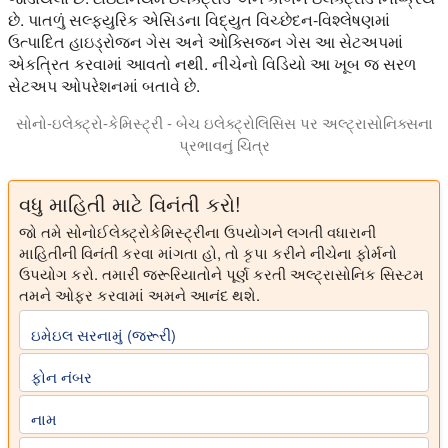
છે. પાતળું સલ્ફ્યુરિક એસિડના વિદ્યુત વિચ્છેદન-વિશ્લેષણમાં
ઉત્પાદિત હાઇડ્રોજન ગેસ અને ઓક્સિજન ગેસ આ સેટઅપમાં
એકત્રિત કરવામાં આવતો નથી. નીચેનો વિડિયો આ ખૂબ જ સરળ
સેટઅપ ઓપરેશનમાં બતાવે છે.
સોનો-ઇલેક્ટ્રો-કેમિસ્ટ્રી - બેચ ઇલેક્ટ્રોલિસિસ પર અલ્ટ્રાસોનિક્સના
પ્રભાવનું ચિત્ર
આ વિડીયો વિદ્યુત પ્રવાહ પર સીધા ઇલેક્ટ્રોડ અલ્ટ્રાસોનિકેશનના સક
વધુ માહિતી માટે વિનંતી કરો!
જો તમે સોનોઈલેક્ટ્રોકેમિસ્ટ્રીના ઉપયોગને લગતી વધારાની
માહિતીની વિનંતી કરવા માંગતા હો, તો કૃપા કરીને નીચેના ફોર્મનો
ઉપયોગ કરો. તમારી જરૂરિયાતોને પૂર્ણ કરતી અલ્ટ્રાસોનિક સિસ્ટમ
તમને ઓફર કરવામાં અમને આનંદ થશે.
ઇમેઇલ સરનામું (જરૂરી)
ફોન નંબર
નામ