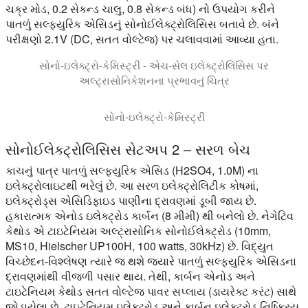
ચક્ર મોડ, 0.2 સેકન્ડ ચાલુ, 0.8 સેકન્ડ બંધ) નો ઉપયોગ કરીને
પાતળું સલ્ફ્યુરિક એસિડનું સોનોઈલેક્ટ્રોલિસિસ બતાવે છે. બંને
પરીક્ષણો 2.1V (DC, સતત વોલ્ટેજ) પર ચલાવવામાં આવ્યા હતા.
સોનો-ઇલેક્ટ્રો-કેમિસ્ટ્રી - એચ-સેલ ઇલેક્ટ્રોલિસિસ પર
અલ્ટ્રાસોનિકેશનના પ્રભાવનું ચિત્ર
આ વિડિયો એચ-સેલ ઇલેક્ટ્રોલાઇઝર સેટઅપમાં ઇલેક્ટ્રિક પ્રવાહ પર ડા
સોનો-ઇલેક્ટ્રો-કેમિસ્ટ્રી
સોનોઈલેક્ટ્રોલિસિસ સેટઅપ 2 – સરળ બેચ
કાચનું પાત્ર પાતળું સલ્ફ્યુરિક એસિડ (H2SO4, 1.0M) ના
ઇલેક્ટ્રોલાઇટથી ભરેલું છે. આ સરળ ઇલેક્ટ્રોલિટીક કોષમાં,
ઇલેક્ટ્રોડ્સ એસિડિફાઇડ પાણીના દ્રાવણમાં ડૂબી જાય છે.
હકારાત્મક એનોડ ઇલેક્ટ્રોડ કાર્બન (8 મીમી) થી બનેલો છે. નેગેટિવ
કેથોડ એ ટાઇટેનિયમ અલ્ટ્રાસોનિક સોનોઈલેક્ટ્રોડ (10mm,
MS10, Hielscher UP100H, 100 watts, 30kHz) છે. વિદ્યુત
વિચ્છેદન-વિશ્લેષણ ત્યારે જ થશે જ્યારે પાતળું સલ્ફ્યુરિક એસિડના
દ્રાવણમાંથી વીજળી પસાર થાય. તેથી, કાર્બન એનોડ અને
ટાઇટેનિયમ કેથોડ સતત વોલ્ટેજ પાવર સપ્લાય (ડાયરેક્ટ કરંટ) સાથે
જોડાયેલા છે. ટાઇટેનિયમ ઇલેક્ટ્રોડ અને કાર્બન ઇલેક્ટ્રોડ નિષ્ક્રિય