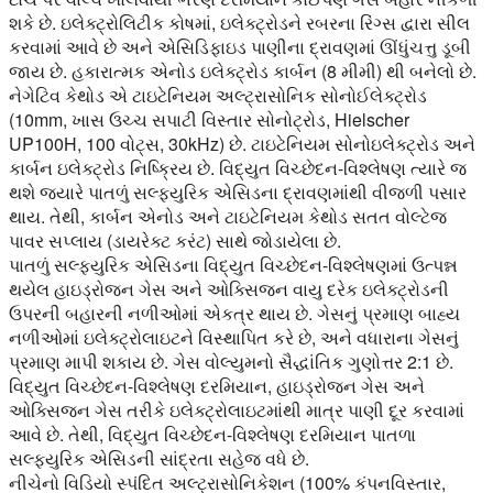
શકે છે. ઇલેક્ટ્રોલિટીક કોષમાં, ઇલેક્ટ્રોડને રબરના રિંગ્સ દ્વારા સીલ
કરવામાં આવે છે અને એસિડિફાઇડ પાણીના દ્રાવણમાં ઊંધુંચત્તુ ડૂબી
જાય છે. હકારાત્મક એનોડ ઇલેક્ટ્રોડ કાર્બન (8 મીમી) થી બનેલો છે.
નેગેટિવ કેથોડ એ ટાઇટેનિયમ અલ્ટ્રાસોનિક સોનોઈલેક્ટ્રોડ
(10mm, ખાસ ઉચ્ચ સપાટી વિસ્તાર સોનોટ્રોડ, Hielscher
UP100H, 100 વોટ્સ, 30kHz) છે. ટાઇટેનિયમ સોનોઇલેક્ટ્રોડ અને
કાર્બન ઇલેક્ટ્રોડ નિષ્ક્રિય છે. વિદ્યુત વિચ્છેદન-વિશ્લેષણ ત્યારે જ
થશે જ્યારે પાતળું સલ્ફ્યુરિક એસિડના દ્રાવણમાંથી વીજળી પસાર
થાય. તેથી, કાર્બન એનોડ અને ટાઇટેનિયમ કેથોડ સતત વોલ્ટેજ
પાવર સપ્લાય (ડાયરેક્ટ કરંટ) સાથે જોડાયેલા છે.
પાતળું સલ્ફ્યુરિક એસિડના વિદ્યુત વિચ્છેદન-વિશ્લેષણમાં ઉત્પન્ન
થયેલ હાઇડ્રોજન ગેસ અને ઓક્સિજન વાયુ દરેક ઇલેક્ટ્રોડની
ઉપરની બહારની નળીઓમાં એકત્ર થાય છે. ગેસનું પ્રમાણ બાહ્ય
નળીઓમાં ઇલેક્ટ્રોલાઇટને વિસ્થાપિત કરે છે, અને વધારાના ગેસનું
પ્રમાણ માપી શકાય છે. ગેસ વોલ્યુમનો સૈદ્ધાંતિક ગુણોત્તર 2:1 છે.
વિદ્યુત વિચ્છેદન-વિશ્લેષણ દરમિયાન, હાઇડ્રોજન ગેસ અને
ઓક્સિજન ગેસ તરીકે ઇલેક્ટ્રોલાઇટમાંથી માત્ર પાણી દૂર કરવામાં
આવે છે. તેથી, વિદ્યુત વિચ્છેદન-વિશ્લેષણ દરમિયાન પાતળા
સલ્ફ્યુરિક એસિડની સાંદ્રતા સહેજ વધે છે.
નીચેનો વિડિયો સ્પંદિત અલ્ટ્રાસોનિકેશન (100% કંપનવિસ્તાર,