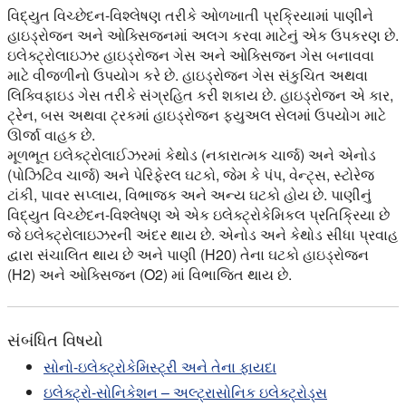
વિદ્યુત વિચ્છેદન-વિશ્લેષણ તરીકે ઓળખાતી પ્રક્રિયામાં પાણીને
હાઇડ્રોજન અને ઓક્સિજનમાં અલગ કરવા માટેનું એક ઉપકરણ છે.
ઇલેક્ટ્રોલાઇઝર હાઇડ્રોજન ગેસ અને ઓક્સિજન ગેસ બનાવવા
માટે વીજળીનો ઉપયોગ કરે છે. હાઇડ્રોજન ગેસ સંકુચિત અથવા
લિક્વિફાઇડ ગેસ તરીકે સંગ્રહિત કરી શકાય છે. હાઇડ્રોજન એ કાર,
ટ્રેન, બસ અથવા ટ્રકમાં હાઇડ્રોજન ફ્યુઅલ સેલમાં ઉપયોગ માટે
ઊર્જા વાહક છે.
મૂળભૂત ઇલેક્ટ્રોલાઈઝરમાં કેથોડ (નકારાત્મક ચાર્જ) અને એનોડ
(પોઝિટિવ ચાર્જ) અને પેરિફેરલ ઘટકો, જેમ કે પંપ, વેન્ટ્સ, સ્ટોરેજ
ટાંકી, પાવર સપ્લાય, વિભાજક અને અન્ય ઘટકો હોય છે. પાણીનું
વિદ્યુત વિચ્છેદન-વિશ્લેષણ એ એક ઇલેક્ટ્રોકેમિકલ પ્રતિક્રિયા છે
જે ઇલેક્ટ્રોલાઇઝરની અંદર થાય છે. એનોડ અને કેથોડ સીધા પ્રવાહ
દ્વારા સંચાલિત થાય છે અને પાણી (H20) તેના ઘટકો હાઇડ્રોજન
(H2) અને ઓક્સિજન (O2) માં વિભાજિત થાય છે.
સંબંધિત વિષયો
સોનો-ઇલેક્ટ્રોકેમિસ્ટ્રી અને તેના ફાયદા
ઇલેક્ટ્રો-સોનિકેશન – અલ્ટ્રાસોનિક ઇલેક્ટ્રોડ્સ