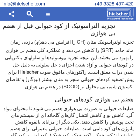
info@hielscher.com
+49 3328 437-420
تجزیه التراسونیک از کود حیوانی قبل از هضم
بی هوازی
تجزیه اولتراسونیک متان (CH را افزایش می دهد)
) بازده، زمان
4
ماند جامد (SRT) را کاهش می دهد و عملکرد کلی هضم بی هوازی
را بهبود می بخشد. این نتیجه تجزیه بیوسولیدها و سلولهای باکتریایی
در کودهای حیوانی و آزاد شدن اجزای داخل سلولی به دلیل حل
شدن ذرات معلق است. راکتورهای مافوق صوت Hielscher برای
پیش تصفیه کودهای حیوانی منجر به متان بیشتر (بیوگاز) و تقاضای
اکسیژن شیمیایی محلول تر (SCOD) در هضم بی هوازی.
هضم بی هوازی کودهای حیوانی
ضایعات حیوانی به صورت بی هوازی هضم می شوند تا محتوای مواد
آلی، کاهش بو و کاهش انتشار گازهای گلخانه ای از سیستم های
تحت پوشش را کاهش دهند. یکی دیگر از مزایای بالقوه کاهش
پاتوژن های کود دامی است. ضایعات حیوانی معمولی برای هضم
عبارتند از: کود خوکی (کود خوک، کود خوک)، کود لبنی یا کود گاو،