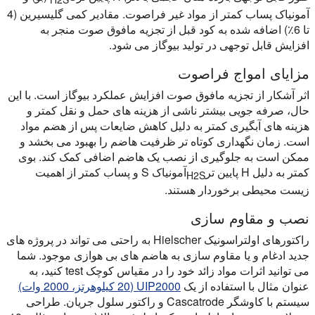
آمونیاک پساب کمتر از مواد غیر فراصوت. مقادیر کمی گلیسیرین (4
تا 6٪) اضافه شده به کود قبل از تجزیه مافوق صوت منجر به
افزایش قابل توجهی در تولید بیوگاز می شود.
مزایای امواج فراصوت
اثر آشکار از تجزیه مافوق صوت افزایش عملکرد بیوگاز است. با این
حال، صرفه جویی بیشتر ناشی از هزینه های حمل و نقل کمتر و
هزینه های آبگیری کمتر به دلیل کاهش ضایعات پس از هضم مواد
است. زمان نگهداری کوتاه تر ظرفیت هاضم را بهبود می بخشد و
ممکن است به جلوگیری از نصب یک هاضم اضافی کمک کند. بوی
کمتر به دلیل H پایین تر
آمونیاک S و پساب کمتر از اهمیت
H2S
زیست محیطی برخوردار هستند.
نصب و مقاوم سازی
راکتورهای اولتراسونیک Hielscher به راحتی می تواند در پروژه های
جدید ادغام و یا مقاوم سازی به هاضم های بی هوازی موجود. شما
می توانید اثرات مواد زائد خود را در مقیاس کوچک test کنید، به
عنوان مثال با استفاده از یک
UIP2000 (20 کیلوهرتز، 2000 وات)
سیستم با کاوشگر Cascatrode و راکتور سلول جریان. طراحی