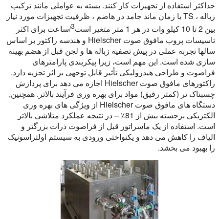
حداکثر استفاده از تجهیزات کار کنند. بسته به عواملی مانند ترکیب
زباله ، TS یا زمان ماند جامد در هاضم ، ظرفیت تجهیزات مورد نیاز
3
بین 2 تا 10 کیلو وات در هر 1 متر متغیر است
/ساعت برای اکثر
تاسیسات پروب مافوق صوت Hielscher و هندسه راکتور بر اساس
سالها تجربه عملی در پیش تصفیه زباله ها و لجن قبل از هضم بهینه
سازی شده است. این مهم است، زیرا پیکربندی پارامترهای
فراصوت و طراحی هیدرولیکی تأثیر قابل توجهی بر اثر تجزیه دارد.
راکتورهای مافوق صوت Hielscher اجازه می دهد برای پردازش
چسبناک تر (کمتر رقیق) مواد برای بهره وری فرآیند بالاتر. همچنین,
دستگاه های مافوق صوت Hielscher از ویژگی های بهره وری
الکتریکی برجسته بیش از 81٪ – در نتیجه عملکرد متلاشی بالاتر
است. استفاده از یک ماسراتور قبل از فراصوت ذرات بزرگتر و
الیاف را کاهش می دهد و یکنواختی ورودی به سیستم اولتراسونیک
را بهبود می بخشد.