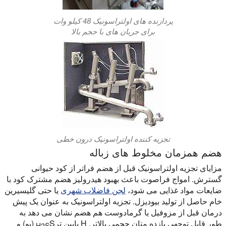
پردازنده های اولتراسونیک 48 کیلو وات
برای جریان های با حجم بالا
تجزیه کننده اولتراسونیک درون خطی
هضم همزمان مخلوط های زباله
مزایای تجزیه اولتراسونیک قبل از هضم فراتر از کود حیوانی
گسترش. امواج فراصوت باعث بهبود هیدرولیز هضم مشترک کود با
ضایعات مواد غذایی می شود،
لجن فاضلاب شهری
یا حتی گلیسیرین
خام حاصل از تولید بیودیزل. تجزیه اولتراسونیک به عنوان یک پیش
درمان قبل از مزوفیل یا گرمادوست هم هضم نشان می دهد به
طور قابل توجهی بازده متان حجمی بالاتر, H پایین تر
S (بو) و
H2S