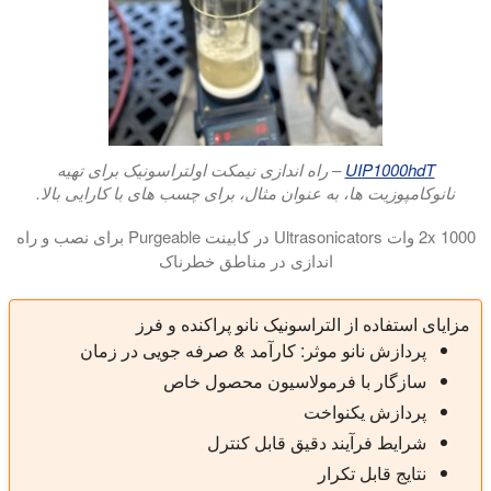
UIP1000hdT
– راه اندازی نیمکت اولتراسونیک برای تهیه
نانوکامپوزیت ها، به عنوان مثال، برای چسب های با کارایی بالا.
2x 1000 وات Ultrasonicators در کابینت Purgeable برای نصب و راه
اندازی در مناطق خطرناک
در این ویدئو ما یک سیستم اولتراسونیک 2 کیلووات را برای عملکرد درون خطی در یک کابینت قابل پاکسازی به شما نشان می دهیم. Hielscher تامین تجهیزات اولتراسونیک به تقریبا تمام صنایع، مانند صنایع شیمیایی، دارویی، لوازم آرایشی، فرآیندهای پتروشیمی و همچنین برای فرآیندهای استخراج مبتنی بر حلال. این کابینت از جنس استنلس استیل قابل پاکسازی برای کار در مناطق خطرناک طراحی شده است. برای این منظور، کابینت مهر و موم شده را می توان توسط مشتری با نیتروژن یا هوای تازه پاکسازی کرد تا از ورود گازها یا بخارات قابل اشتعال به کابینت جلوگیری شود.
مزایای استفاده از التراسونیک نانو پراکنده و فرز
پردازش نانو موثر: کارآمد & صرفه جویی در زمان
سازگار با فرمولاسیون محصول خاص
پردازش یکنواخت
شرایط فرآیند دقیق قابل کنترل
نتایج قابل تکرار