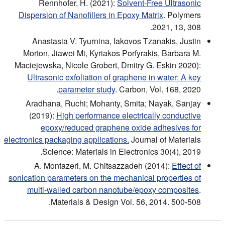
Rennhofer, H. (2021):
Solvent-Free Ultrasonic
Dispersion of Nanofillers in Epoxy Matrix
. Polymers
2021, 13, 308.
Anastasia V. Tyurnina, Iakovos Tzanakis, Justin
Morton, Jiawei Mi, Kyriakos Porfyrakis, Barbara M.
Maciejewska, Nicole Grobert, Dmitry G. Eskin 2020):
Ultrasonic exfoliation of graphene in water: A key
parameter study
. Carbon, Vol. 168, 2020.
Aradhana, Ruchi; Mohanty, Smita; Nayak, Sanjay
(2019):
High performance electrically conductive
epoxy/reduced graphene oxide adhesives for
electronics packaging applications.
Journal of Materials
Science: Materials in Electronics 30(4), 2019.
A. Montazeri, M. Chitsazzadeh (2014):
Effect of
sonication parameters on the mechanical properties of
multi-walled carbon nanotube/epoxy composites
.
Materials & Design Vol. 56, 2014. 500-508.