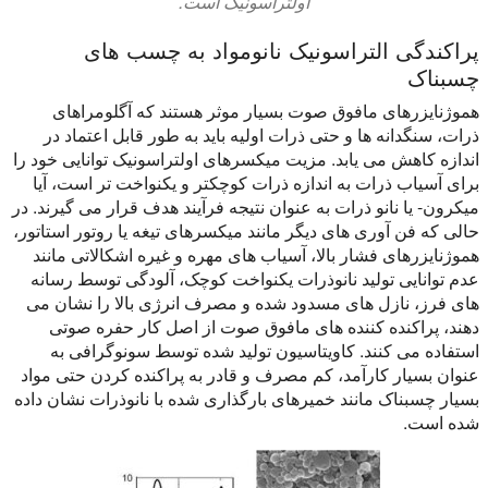
اولتراسونیک است.
پراکندگی التراسونیک نانومواد به چسب های
چسبناک
هموژنایزرهای مافوق صوت بسیار موثر هستند که آگلومراهای
ذرات، سنگدانه ها و حتی ذرات اولیه باید به طور قابل اعتماد در
اندازه کاهش می یابد. مزیت میکسرهای اولتراسونیک توانایی خود را
برای آسیاب ذرات به اندازه ذرات کوچکتر و یکنواخت تر است، آیا
میکرون- یا نانو ذرات به عنوان نتیجه فرآیند هدف قرار می گیرند. در
حالی که فن آوری های دیگر مانند میکسرهای تیغه یا روتور استاتور،
هموژنایزرهای فشار بالا، آسیاب های مهره و غیره اشکالاتی مانند
عدم توانایی تولید نانوذرات یکنواخت کوچک، آلودگی توسط رسانه
های فرز، نازل های مسدود شده و مصرف انرژی بالا را نشان می
دهند، پراکنده کننده های مافوق صوت از اصل کار حفره صوتی
استفاده می کنند. کاویتاسیون تولید شده توسط سونوگرافی به
عنوان بسیار کارآمد، کم مصرف و قادر به پراکنده کردن حتی مواد
بسیار چسبناک مانند خمیرهای بارگذاری شده با نانوذرات نشان داده
شده است.