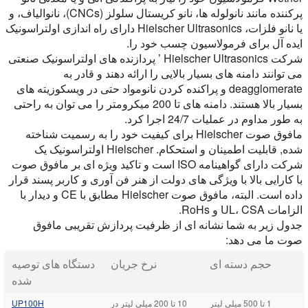
پرکننده مانند نانولوله ها، نانو کریستال سلولز (CNCs)، نانوالیاف، و
یا نانو فلزات، Hielscher Ultrasonics دارای راه اندازی اولتراسونیک
ایده آل برای فرمولاسیون چسب خود را.
شرکت Hielscher Ultrasonics ’ پردازنده های اولتراسونیک صنعتی
می توانند دامنه های بسیار بالایی را ارائه دهند و قادر به
deagglomerate و پراکنده کردن نانومواد حتی در ویسکوزیته های
بسیار بالا هستند. دامنه های تا 200 میکرومتر را می توان به راحتی
به طور مداوم در عملیات 24/7 اجرا کرد.
مافوق صوت Hielscher برای کیفیت خود را به رسمیت شناخته
شده, قابلیت اطمینان و استحکام. Hielscher اولتراسونیک یک
شرکت دارای گواهینامه ISO است و تاکید ویژه ای بر مافوق صوت
با کارایی بالا با ویژگی های دولت از هنر فن آوری و کاربر پسند قرار
داده است. البته، مافوق صوت Hielscher مطابق با CE و دیدار با
الزامات UL، CSA و RoHs.
جدول زیر به شما نشانه ای از ظرفیت پردازش تقریبی مافوق
صوت ما می دهد:
حجم دسته ای
نرخ جریان
دستگاه های توصیه
شده
1 تا 500 میلی لیتر
10 تا 200 میلی لیتر در
UP100H