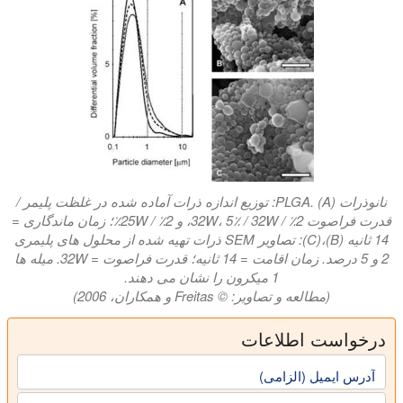
نانوذرات PLGA. (A): توزیع اندازه ذرات آماده شده در غلظت پلیمر /
قدرت فراصوت 2٪ / 32W، 5٪ / 32W، و 2٪ / 25W٪؛ زمان ماندگاری =
14 ثانیه (B)،(C): تصاویر SEM ذرات تهیه شده از محلول های پلیمری
2 و 5 درصد. زمان اقامت = 14 ثانیه؛ قدرت فراصوت = 32W. میله ها
1 میکرون را نشان می دهند.
(مطالعه و تصاویر: © Freitas و همکاران، 2006)
درخواست اطلاعات
آدرس ایمیل (الزامی)