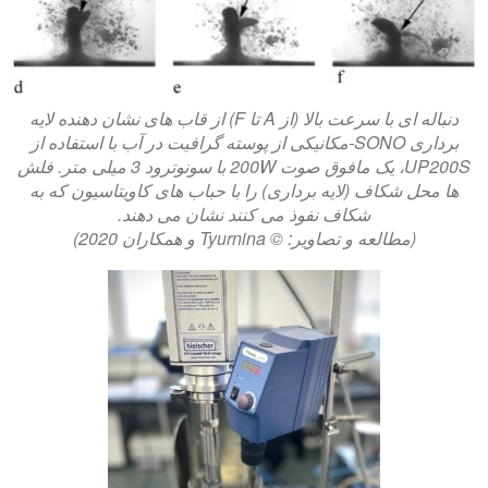
دنباله ای با سرعت بالا (از A تا F) از قاب های نشان دهنده لایه
برداری SONO-مکانیکی از پوسته گرافیت در آب با استفاده از
UP200S، یک مافوق صوت 200W با سونوترود 3 میلی متر. فلش
ها محل شکاف (لایه برداری) را با حباب های کاویتاسیون که به
شکاف نفوذ می کنند نشان می دهند.
(مطالعه و تصاویر: © Tyurnina و همکاران 2020)