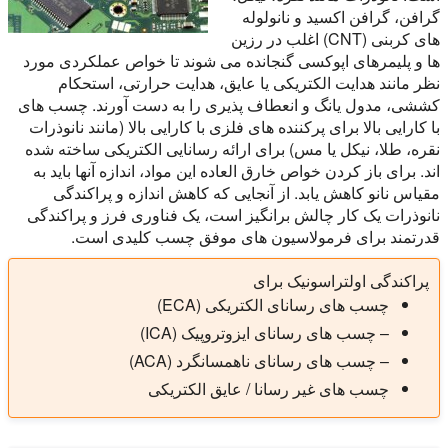
گرافن، گرافن اکسید و نانولوله
های کربنی (CNT) اغلب در رزین
ها و پلیمرهای اپوکسی گنجانده می شوند تا خواص عملکردی مورد
نظر مانند هدایت الکتریکی یا عایق، هدایت حرارتی، استحکام
کششی، مدول یانگ و انعطاف پذیری را به دست آورند. چسب های
با کارایی بالا برای پرکننده های فلزی با کارایی بالا (مانند نانوذرات
نقره، طلا، نیکل یا مس) برای ارائه رسانایی الکتریکی ساخته شده
اند. برای باز کردن خواص خارق العاده این مواد، اندازه آنها باید به
مقیاس نانو کاهش یابد. از آنجایی که کاهش اندازه و پراکندگی
نانوذرات یک کار چالش برانگیز است، یک فناوری فرز و پراکندگی
قدرتمند برای فرمولاسیون های موفق چسب کلیدی است.
پراکندگی اولتراسونیک برای
چسب های رسانای الکتریکی (ECA)
– چسب های رسانای ایزوتروپیک (ICA)
– چسب های رسانای ناهمسانگرد (ACA)
چسب های غیر رسانا / عایق الکتریکی