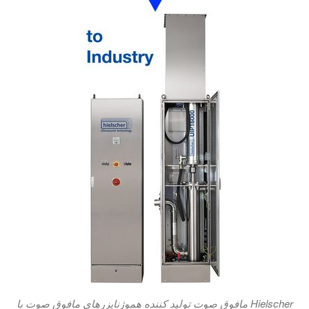
Hielscher مافوق صوت تولید کننده هموژنایزرهای مافوق صوت با