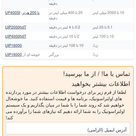
دقیقه
10 تا 2000 میلی لیتر
20 تا 400 میلی لیتر در
تا 200 هرتز
،
UP400St
دقیقه
0.1 تا 20 لیتر
0.2 تا 4 لیتر در دقیقه
UIP2000hdT
10 تا 100 لیتر
2 تا 10 لیتر در دقیقه
UIP4000hdT
ن.ا.
10 تا 100 لیتر در دقیقه
UIP16000
ن.ا.
بزرگتر
خوشه ای از
UIP16000
تماس با ما! / از ما بپرسید!
اطلاعات بیشتر بخواهید
لطفا از فرم زیر برای درخواست اطلاعات بیشتر در مورد پردازنده
های اولتراسونیک، برنامه ها و قیمت استفاده کنید. ما خوشحال
خواهیم شد که روند شما را با شما در میان بگذاریم و یک سیستم
اولتراسونیک را به شما ارائه دهیم که نیازهای شما را برآورده می
کند!
آدرس ایمیل (الزامی)