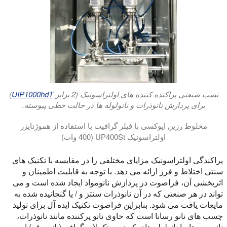
نصب صنعتی پراکنده کننده های اولتراسونیک (2 برابر
UIP1000hdT
)
برای پردازش نانوذرات و نانولوله ها در حالت خطی پیوسته.
مخلوط رزین اپوکسی با فیلر گرافیت با استفاده از هموژنایزر
اولتراسونیک UP400St (400 وات)
این ویدئو نشان می دهد مخلوط کردن مافوق صوت و پراکندگی گرافیت در 250mL از رزین اپوکسی (Toolcraft L), با استفاده از یک هموژنایزر مافوق صوت (UP400St, Hielscher Ultrasonics). Hielscher مافوق صوت باعث می شود تجهیزات برای پراکنده گرافیت، گرافن، نانولوله های کربن، نانوسیم ها یا پرکننده ها در آزمایشگاه و یا در فرآیندهای تولید با حجم بالا. کاربردهای معمولی پراکنده شدن مواد نانو و میکرو مواد در طول فرآیند عملکردسازی یا برای 
پراکندگی اولتراسونیک مزایای مختلفی را در مقایسه با تکنیک های
سنتی اختلاط و فرز ارائه می دهد. با توجه به قابلیت اطمینان و
اثربخشی آن، فراصوت در پردازش نانومواد ایجاد شده است و می
تواند در هر صنعتی که در آن نانوذرات سنتز و / یا گنجانیده شده به
مایعات یافت می شود. بنابراین فراصوت تکنیک ایده آل برای تولید
چسب های نانو رسانا است که حاوی نانو پرکننده مانند نانوذرات،
نانوسیم ها، یا نانولوله های کربنی و تک لایه گرافن (نانوورقه) است.