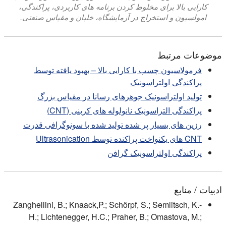
کارایی بالا برای مخلوط کردن برنامه های کاربردی، پراکندگی،
امولسیون و استخراج در آزمایشگاه، خلبان و مقیاس صنعتی.
موضوعات مرتبط
فرمولاسیون چسب با کارایی بالا – بهبود یافته توسط
پراکندگی اولتراسونیک
تولید اولتراسونیک جوهرهای رسانا در مقیاس بزرگ
پراکندگی التراسونیک نانولوله های کربنی (CNT)
رزین های بسیار پر شده تولید شده با سونوگرافی قدرت
CNT های یکنواخت پراکنده توسط Ultrasonication
پراکندگی اولتراسونیک گرافن
ادبیات / منابع
Zanghellini, B.; Knaack,P.; Schörpf, S.; Semlitsch, K.-
H.; Lichtenegger, H.C.; Praher, B.; Omastova, M.;