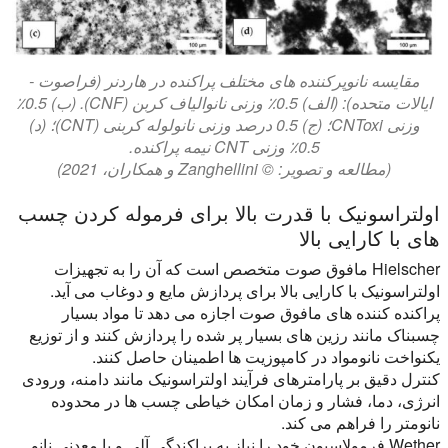
مقایسه نانوپرکننده های مختلف پراکنده در هاردنر (فراصوت -
ایالات متحده): (الف) 0.5٪ وزنی نانوالیاف کربن (CNF). (ب) 0.5٪
وزنی CNToxi؛ (ج) 0.5 درصد وزنی نانولوله کربنی (CNT)؛ (د)
0.5٪ وزنی CNT نیمه پراکنده.
(مطالعه و تصویر: © Zanghellini و همکاران، 2021)
اولتراسونیک با قدرت بالا برای فرموله کردن چسب
های با کارایی بالا
Hielscher مافوق صوت متخصص است که آن را به تجهیزات
اولتراسونیک با کارایی بالا برای پردازش مایع و دوغاب می آید.
پراکنده کننده های مافوق صوت اجازه می دهد تا مواد بسیار
چسبناک مانند رزین های بسیار پر شده را پردازش کنند و از توزیع
یکنواخت نانومواد در کامپوزیت ها اطمینان حاصل کنند.
کنترل دقیق بر پارامترهای فرآیند اولتراسونیک مانند دامنه، ورودی
انرژی، دما، فشار و زمان امکان خیاطی چسب ها در محدوده
نانومتر را فراهم می کند.
Wether فرمولاسیون خود را نیاز به پراکندگی آلی و یا معدنی نانو