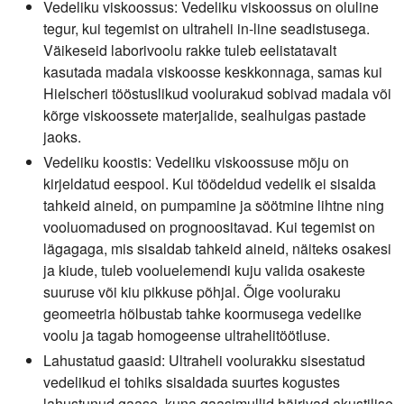
Vedeliku viskoossus:
Vedeliku viskoossus on oluline
tegur, kui tegemist on ultraheli in-line seadistusega.
Väikeseid laborivoolu rakke tuleb eelistatavalt
kasutada madala viskoosse keskkonnaga, samas kui
Hielscheri tööstuslikud voolurakud sobivad madala või
kõrge viskoossete materjalide, sealhulgas pastade
jaoks.
Vedeliku koostis:
Vedeliku viskoossuse mõju on
kirjeldatud eespool. Kui töödeldud vedelik ei sisalda
tahkeid aineid, on pumpamine ja söötmine lihtne ning
vooluomadused on prognoositavad. Kui tegemist on
lägagaga, mis sisaldab tahkeid aineid, näiteks osakesi
ja kiude, tuleb vooluelemendi kuju valida osakeste
suuruse või kiu pikkuse põhjal. Õige vooluraku
geomeetria hõlbustab tahke koormusega vedelike
voolu ja tagab homogeense ultrahelitöötluse.
Lahustatud gaasid:
Ultraheli voolurakku sisestatud
vedelikud ei tohiks sisaldada suurtes kogustes
lahustunud gaase, kuna gaasimullid häirivad akustilise