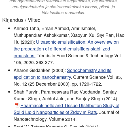
homogenisaatoreid rakenduste segamiseks, hajutamiseks,
emulgeerimiseks ja ekstraheerimiseks laboris, piloot- ja
tööstuslikus mastaabis.
Kirjandus / Viited
Ahmed Taha, Eman Ahmed, Amr Ismaiel,
Muthupandian Ashokkumar, Xiaoyun Xu, Siyi Pan, Hao
Hu (2020):
Ultrasonic emulsification: An overview on
the preparation of different emulsifiers-stabilized
emulsions.
Trends in Food Science & Technology Vol.
105, 2020. 363-377.
Aharon Gedanken (2003):
Sonochemistry and its
application to nanochemistry
. Current Science Vol. 85,
No. 12 (25 December 2003), pp. 1720-1722.
Shah Purvin, Parameswara Rao Vuddanda, Sanjay
Kumar Singh, Achint Jain, and Sanjay Singh (2014):
Pharmacokinetic and Tissue Distribution Study of
Solid Lipid Nanoparticles of Zidov in Rats
. Journal of
Nanotechnology, Volume 2014.
Brad W. Zeiger; Kenneth S. Suslick (2011):