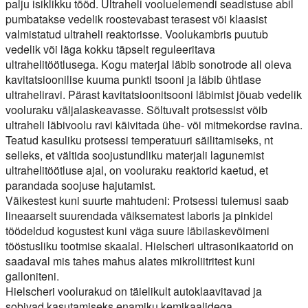
palju isiklikku tööd. Ultraheli vooluelemendi seadistuse abil
pumbatakse vedelik roostevabast terasest või klaasist
valmistatud ultraheli reaktorisse. Voolukambris puutub
vedelik või läga kokku täpselt reguleeritava
ultrahelitöötlusega. Kogu materjal läbib sonotrode all oleva
kavitatsioonilise kuuma punkti tsooni ja läbib ühtlase
ultraheliravi. Pärast kavitatsioonitsooni läbimist jõuab vedelik
vooluraku väljalaskeavasse. Sõltuvalt protsessist võib
ultraheli läbivoolu ravi käivitada ühe- või mitmekordse ravina.
Teatud kasuliku protsessi temperatuuri säilitamiseks, nt
selleks, et vältida soojustundliku materjali lagunemist
ultrahelitöötluse ajal, on vooluraku reaktorid kaetud, et
parandada soojuse hajutamist.
Väikestest kuni suurte mahtudeni:
Protsessi tulemusi saab
lineaarselt suurendada väiksematest laboris ja pinkidel
töödeldud kogustest kuni väga suure läbilaskevõimeni
tööstusliku tootmise skaalal. Hielscheri ultrasonikaatorid on
saadaval mis tahes mahus alates mikroliitritest kuni
galloniteni.
Hielscheri voolurakud on täielikult autoklaavitavad ja
sobivad kasutamiseks enamiku kemikaalidega.