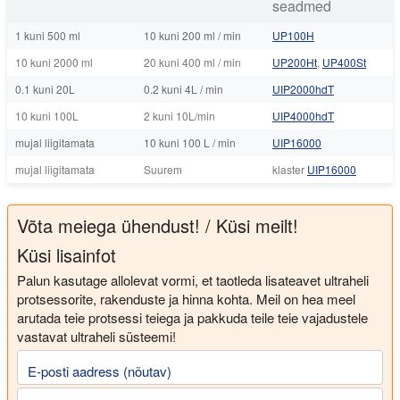
seadmed
1 kuni 500 ml
10 kuni 200 ml / min
UP100H
10 kuni 2000 ml
20 kuni 400 ml / min
UP200Ht
,
UP400St
0.1 kuni 20L
0.2 kuni 4L / min
UIP2000hdT
10 kuni 100L
2 kuni 10L/min
UIP4000hdT
mujal liigitamata
10 kuni 100 L / min
UIP16000
mujal liigitamata
Suurem
klaster
UIP16000
Võta meiega ühendust! / Küsi meilt!
Küsi lisainfot
Palun kasutage allolevat vormi, et taotleda lisateavet ultraheli
protsessorite, rakenduste ja hinna kohta. Meil on hea meel
arutada teie protsessi teiega ja pakkuda teile teie vajadustele
vastavat ultraheli süsteemi!
E-posti aadress (nõutav)