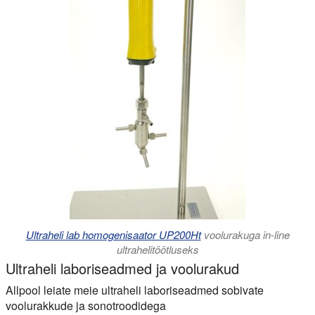
Ultraheli lab homogenisaator UP200Ht
voolurakuga in-line
ultrahelitöötluseks
Ultraheli laboriseadmed ja voolurakud
Allpool leiate meie ultraheli laboriseadmed sobivate
voolurakkude ja sonotroodidega