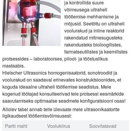
ja kontrollida suure
võimsusega ultraheli
töötlemise mehhanisme ja
mõjusid. Seetõttu on ultraheli
voolurakud ja inline reaktorid
rakendatud mitmesugusteks
rakendusteks bioloogilistes,
farmatseutilistes ja keemilistes
protsessides – laboratoorses, piloot- ja tööstuslikus
mastaabis.
Hielscher Ultrasonics homogenisaatorid, sonotroodid ja
voolurakud on saadaval erinevates konstruktsioonides, et
koguda ideaalne ultraheli töötlemise seadistus. Meie
kogenud töötajad konsulteerivad teie protsessi eesmärkide
saavutamiseks optimaalse seadmete konfiguratsiooni osas!
Allolev tabel annab teile ülevaate meie ultrasonikaatorite
ligikaudsest töötlemisvõimsusest:
Partii maht
Voolukiirus
Soovitatavad