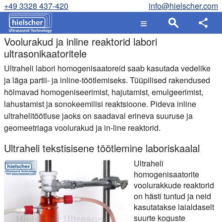
+49 3328 437-420
info@hielscher.com
Voolurakud ja inline reaktorid labori
ultrasonikaatoritele
Ultraheli labori homogenisaatoreid saab kasutada vedelike
ja läga partii- ja inline-töötlemiseks. Tüüpilised rakendused
hõlmavad homogeniseerimist, hajutamist, emulgeerimist,
lahustamist ja sonokeemilisi reaktsioone. Pideva inline
ultrahelitöötluse jaoks on saadaval erineva suuruse ja
geomeetriaga voolurakud ja in-line reaktorid.
Ultraheli tekstisisene töötlemine laboriskaalal
Ultraheli
homogenisaatorite
voolurakkude reaktorid
on hästi tuntud ja neid
kasutatakse laialdaselt
suurte koguste