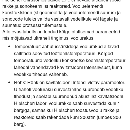
rakke ja sonokeemilisi reaktoreid. Vooluelemendi
konstruktsioon (st geomeetria ja vooluelemendi suurus) ja
sonotrode tuleks valida vastavalt vedelikule või lägale ja
suunatud protsessi tulemustele.
Allolevas tabelis on toodud kõige olulisemad parameetrid,
mis mõjutavad ultraheli tingimusi voolurakus.
Temperatuur:
Jahutussärkidega voolurakud aitavad
säilitada soovitud töötlemistemperatuuri. Kõrged
temperatuurid vedeliku konkreetse keemistemperatuuri
lähedal vähendavad kavitatsiooni intensiivsust, kuna
vedeliku tihedus väheneb.
Rõhk:
Rõhk on kavitatsiooni intensiivistav parameeter.
Ultraheli vooluraku survestamine suurendab vedeliku
tihedust ja seeläbi suurenenud akustilist kavitatsiooni.
Hielscheri labori voolurakke saab survestada kuni 1
bargiga, samas kui Hielscheri tööstusvoolu rakke ja
reaktoreid saab rakendada kuni 300atm (umbes 300
barg).