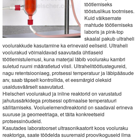
töötlemiseks
tööstuslikus tootmises.
Kuid väiksemate
mahtude töötlemiseks
laboris ja pink-top
skaalal pakub ultraheli
voolurakkude kasutamine ka erinevaid eeliseid. Ultraheli
voolurakud võimaldavad saavutada ühtlaseid
töötlemistulemusi, kuna materjal läbib vooluraku kambri
suletud ruumi määratletud viisil. Ultrahelitöötlustegureid,
nagu retentsiooniaeg, protsessi temperatuur ja läbipääsude
arv, saab täpselt kontrollida, et eesmärgid oleksid
usaldusväärselt saavutatud.
Hielscheri voolurakud ja inline reaktorid on varustatud
jahutussärkidega protsessi optimaalse temperatuuri
säilitamiseks. Vooluelemendireaktorid on saadaval erineva
suuruse ja geomeetriaga, et täita konkreetseid
protsessinõudeid.
Kasutades laboratoorset ultrasonikaatorit koos vooluraku
reaktoriga, saate töödelda suuremaid proovikoguseid ilma