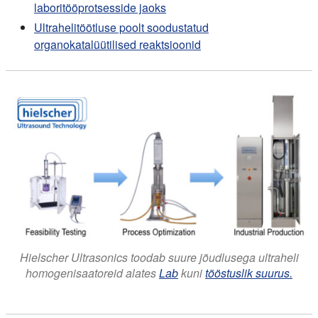
laboritööprotsesside jaoks
Ultrahelitöötluse poolt soodustatud
organokatalüütilised reaktsioonid
Hielscher Ultrasonics toodab suure jõudlusega ultraheli
homogenisaatoreid alates
Lab
kuni
tööstuslik suurus.