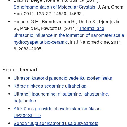
Sonofragmentation of Molecular Crystals
. J. Am. Chem.
Soc. 2011, 133, 37, 14530–14533.
Poinern G.E., Brundavanam R., Thi-Le X., Djordjevic
S., Prokic M., Fawcett D. (2011):
Thermal and
ultrasonic influence in the formation of nanometer scale
hydroxyapatite bio-ceramic
. Int J Nanomedicine. 2011;
6: 2083–2095.
Seotud teemad
Ultrasonikaatorid ja sondid vedeliku töötlemiseks
Kõrge nihkega segamine ultraheliga
Ultraheli lagunemine: niisutamine, lahustamine,
hajutamine
Kõik-ühes proovide ettevalmistamise üksus
UP200St_TD
Sonda-tüüpi sonikaatorid usaldusväärsete