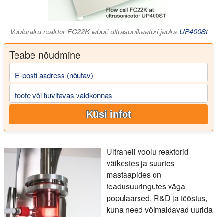
Vooluraku reaktor FC22K labori ultrasonikaatori jaoks
UP400St
Teabe nõudmine
E-posti aadress (nõutav)
toote või huvitavas valdkonnas
Küsi infot
Ultraheli voolu reaktorid
väikestes ja suurtes
mastaapides on
teadusuuringutes väga
populaarsed, R&D ja tööstus,
kuna need võimaldavad uurida