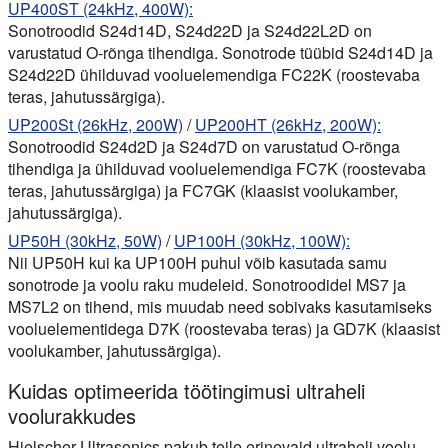
UP400ST (24kHz, 400W):
Sonotroodid S24d14D, S24d22D ja S24d22L2D on
varustatud O-rõnga tihendiga. Sonotrode tüübid S24d14D ja
S24d22D ühilduvad vooluelemendiga FC22K (roostevaba
teras, jahutussärgiga).
UP200St (26kHz, 200W)
/
UP200HT (26kHz, 200W):
Sonotroodid S24d2D ja S24d7D on varustatud O-rõnga
tihendiga ja ühilduvad vooluelemendiga FC7K (roostevaba
teras, jahutussärgiga) ja FC7GK (klaasist voolukamber,
jahutussärgiga).
UP50H (30kHz, 50W)
/
UP100H (30kHz, 100W):
Nii UP50H kui ka UP100H puhul võib kasutada samu
sonotrode ja voolu raku mudeleid. Sonotroodidel MS7 ja
MS7L2 on tihend, mis muudab need sobivaks kasutamiseks
vooluelementidega D7K (roostevaba teras) ja GD7K (klaasist
voolukamber, jahutussärgiga).
Kuidas optimeerida töötingimusi ultraheli
voolurakkudes
Hielscher Ultrasonics pakub teile erinevaid ultraheli voolu