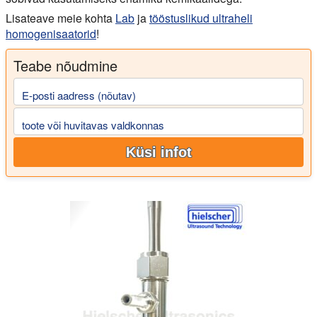
Lisateave meie kohta
Lab
ja
tööstuslikud ultraheli
homogenisaatorid
!
Teabe nõudmine
E-posti aadress (nõutav)
toote või huvitavas valdkonnas
Küsi infot