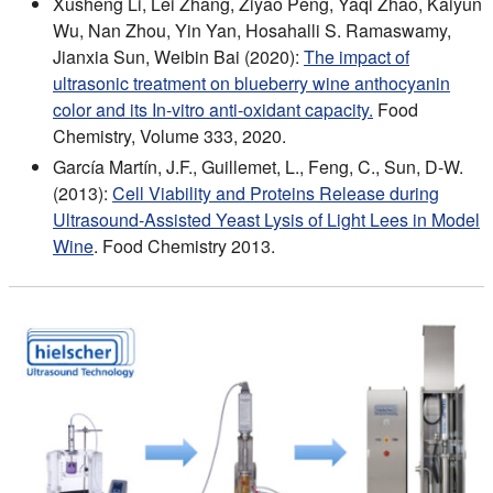
Xusheng Li, Lei Zhang, Ziyao Peng, Yaqi Zhao, Kaiyun
Wu, Nan Zhou, Yin Yan, Hosahalli S. Ramaswamy,
Jianxia Sun, Weibin Bai (2020):
The impact of
ultrasonic treatment on blueberry wine anthocyanin
color and its In-vitro anti-oxidant capacity.
Food
Chemistry, Volume 333, 2020.
García Martín, J.F., Guillemet, L., Feng, C., Sun, D-W.
(2013):
Cell Viability and Proteins Release during
Ultrasound-Assisted Yeast Lysis of Light Lees in Model
Wine
. Food Chemistry 2013.