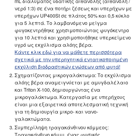
mL διαλύματος υδατικής αιθανόλης (αιθανόλη /
νερό 1:3) σε ένα ποτήρι ζέσεως και υπερήχων με
υπερήχων UP400St σε πλάτος 50% και 0,5 κύκλο
για 5 λεπτά. Το λαμβανόμενο μείγμα
φυγοκεντρήθηκε χρησιμοποιώντας φυγόκεντρο
για 10 λεπτά και χρησιμοποιήθηκε υπερκείμενο
υγρό ως εκχύλισμα αλόης βέρα.
Κάντε κλικ εδώ για να μάθετε περισσότερα
σχετικά με την υπερηχητικά εντατικοποιημένη
εκχύλιση βιοδραστικών ενώσεων από φυτά!
Σχηματίζοντας μικρογαλάκτωμα:
Το εκχύλισμα
αλόης βέρα αναμειγνύεται με αμυγδαλέλαιο
και Triton X-100, δημιουργώντας ένα
μικρογαλάκτωμα. Κατεργασία με υπερήχους
είναι μια εξαιρετικά αποτελεσματική τεχνική
για τη δημιουργία μικρο- και νανο-
γαλακτώματα.
Συμπερίληψη τραγακάνθινου κόμμεος:
Τραγακάνθινο κόμμι, ένας φυσικός