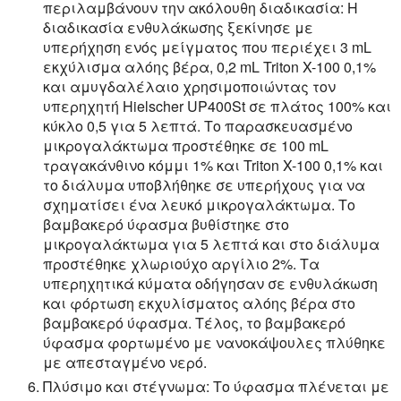
περιλαμβάνουν την ακόλουθη διαδικασία: Η
διαδικασία ενθυλάκωσης ξεκίνησε με
υπερήχηση ενός μείγματος που περιέχει 3 mL
εκχύλισμα αλόης βέρα, 0,2 mL Triton X-100 0,1%
και αμυγδαλέλαιο χρησιμοποιώντας τον
υπερηχητή Hielscher UP400St σε πλάτος 100% και
κύκλο 0,5 για 5 λεπτά. Το παρασκευασμένο
μικρογαλάκτωμα προστέθηκε σε 100 mL
τραγακάνθινο κόμμι 1% και Triton X-100 0,1% και
το διάλυμα υποβλήθηκε σε υπερήχους για να
σχηματίσει ένα λευκό μικρογαλάκτωμα. Το
βαμβακερό ύφασμα βυθίστηκε στο
μικρογαλάκτωμα για 5 λεπτά και στο διάλυμα
προστέθηκε χλωριούχο αργίλιο 2%. Τα
υπερηχητικά κύματα οδήγησαν σε ενθυλάκωση
και φόρτωση εκχυλίσματος αλόης βέρα στο
βαμβακερό ύφασμα. Τέλος, το βαμβακερό
ύφασμα φορτωμένο με νανοκάψουλες πλύθηκε
με απεσταγμένο νερό.
Πλύσιμο και στέγνωμα:
Το ύφασμα πλένεται με