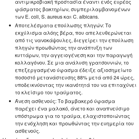
αντιμικροβιακή προστασία έναντι ενός ευρέος
φάσματος βακτηρίων, συμπεριλαμβανομένων
των E. coli, S. aureus και C. albicans.
Αποτελέσματα επούλωσης πληγών:
Το
εκχύλισμα αλόης βέρα, που απελευθερώνεται
από τις νανοκάψουλες, διεγείρει την επούλωση
πληγών προωθώντας την ανάπτυξη των
κυττάρων, την αγγειογένεση και την παραγωγή
κολλαγόνου. Σε μια ανάλυση γρατσουνιών, το
επεξεργασμένο ύφασμα έδειξε αξιοσημείωτο
ποσοστό μετανάστευσης 88% μετά από 24 ώρες,
υποδεικνύοντας την ικανότητά του να επιταχύνει
το κλείσιμο του τραύματος.
Άνεση ασθενούς:
Το βαμβακερό ύφασμα
παρέχει ένα μαλακό, άνετο και αναπνεύσιμο
υπόστρωμα για το τραύμα, ελαχιστοποιώντας
την ενόχληση και προωθώντας την ευημερία του
ασθενούς.