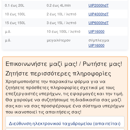
0.1 έως 20L
0.2 έως 4L/min
UIP2000hdT
10 έως 100L
2 έως 10L / λεπτό
UIP4000hdT
15 έως 150L
3 έως 15L / λεπτό
UIP6000hdT
μ.δ.
10 έως 100L / λεπτό
UIP16000
μ.δ.
μεγαλύτερου
σύμπλεγμα
UIP16000
Επικοινωνήστε μαζί μας! / Ρωτήστε μας!
Ζητήστε περισσότερες πληροφορίες
Χρησιμοποιήστε την παρακάτω φόρμα για να
ζητήσετε πρόσθετες πληροφορίες σχετικά με τους
επεξεργαστές υπερήχων, τις εφαρμογές και την τιμή.
Θα χαρούμε να συζητήσουμε τη διαδικασία σας μαζί
σας και να σας προσφέρουμε ένα σύστημα υπερήχων
που ικανοποιεί τις απαιτήσεις σας!
Διεύθυνση ηλεκτρονικού ταχυδρομείου (απαιτείται)