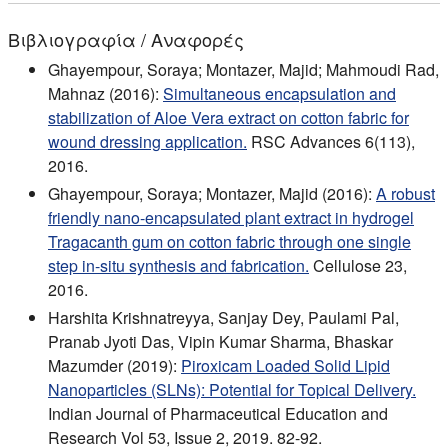
Βιβλιογραφία / Αναφορές
Ghayempour, Soraya; Montazer, Majid; Mahmoudi Rad,
Mahnaz (2016):
Simultaneous encapsulation and
stabilization of Aloe Vera extract on cotton fabric for
wound dressing application.
RSC Advances 6(113),
2016.
Ghayempour, Soraya; Montazer, Majid (2016):
A robust
friendly nano-encapsulated plant extract in hydrogel
Tragacanth gum on cotton fabric through one single
step in-situ synthesis and fabrication.
Cellulose 23,
2016.
Harshita Krishnatreyya, Sanjay Dey, Paulami Pal,
Pranab Jyoti Das, Vipin Kumar Sharma, Bhaskar
Mazumder (2019):
Piroxicam Loaded Solid Lipid
Nanoparticles (SLNs): Potential for Topical Delivery.
Indian Journal of Pharmaceutical Education and
Research Vol 53, Issue 2, 2019. 82-92.