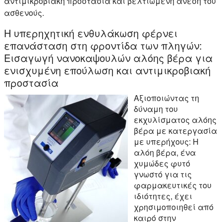
αντιμικροβιακή προστασία και βελτιωμένη άνεση του
ασθενούς.
Η υπερηχητική ενθυλάκωση φέρνει
επανάσταση στη φροντίδα των πληγών:
Εισαγωγή νανοκαψουλών αλόης βέρα για
ενισχυμένη επούλωση και αντιμικροβιακή
προστασία
Αξιοποιώντας τη
δύναμη του
εκχυλίσματος αλόης
βέρα με κατεργασία
με υπερήχους: Η
αλόη βέρα, ένα
χυμώδες φυτό
γνωστό για τις
φαρμακευτικές του
ιδιότητες, έχει
χρησιμοποιηθεί από
καιρό στην