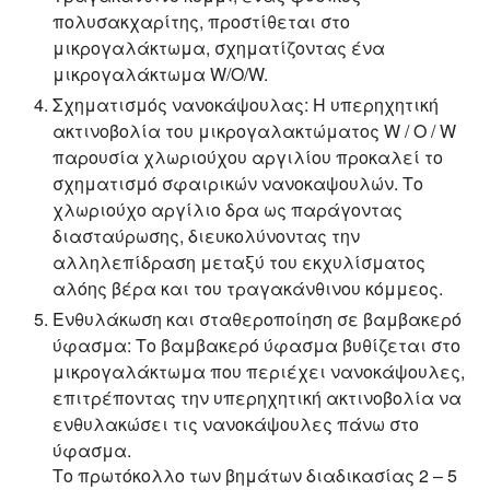
πολυσακχαρίτης, προστίθεται στο
μικρογαλάκτωμα, σχηματίζοντας ένα
μικρογαλάκτωμα W/O/W.
Σχηματισμός νανοκάψουλας:
Η υπερηχητική
ακτινοβολία του μικρογαλακτώματος W / O / W
παρουσία χλωριούχου αργιλίου προκαλεί το
σχηματισμό σφαιρικών νανοκαψουλών. Το
χλωριούχο αργίλιο δρα ως παράγοντας
διασταύρωσης, διευκολύνοντας την
αλληλεπίδραση μεταξύ του εκχυλίσματος
αλόης βέρα και του τραγακάνθινου κόμμεος.
Ενθυλάκωση και σταθεροποίηση σε βαμβακερό
ύφασμα:
Το βαμβακερό ύφασμα βυθίζεται στο
μικρογαλάκτωμα που περιέχει νανοκάψουλες,
επιτρέποντας την υπερηχητική ακτινοβολία να
ενθυλακώσει τις νανοκάψουλες πάνω στο
ύφασμα.
Το πρωτόκολλο των βημάτων διαδικασίας 2 – 5