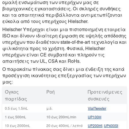
ομαλή ενσωμάτωση των υπερήχων μας σε
βιομηχανικές εγκαταστάσεις. Οι σκληρές συνθήκες
και τα απαιτητικά περιβάλλοντα αντιμετωπίζονται
εύκολα από τους υπερήχους Hielscher.
Hielscher Υπέρηχοι είναι μια πιστοποιημένη εταιρεία
ISO και δίνουν ιδιαίτερη έμφαση σε υψηλής απόδοσης
υπερήχων που διαθέτουν state-of-the-art τεχνολογία και
φιλικότητα προς το χρήστη. Φυσικά, Hielscher
υπερήχων είναι CE συμβατό και πληρούν τις
απαιτήσεις των UL, CSA και RoHs.
Ο παρακάτω πίνακας σας δίνει μια ένδειξη της κατά
προσέγγιση ικανότητας επεξεργασίας των υπερήχων
μας:
Όγκος
Ροή
Προτεινόμενες
παρτίδας
συσκευές
0.5 έως 1.5mL
μ.δ.
VialTweeter
1 έως 500mL
10 έως 200mL/min
UP100Η
10 έως 2000mL
20 έως 400mL / λεπτό
UP200Ht
,
UP400St