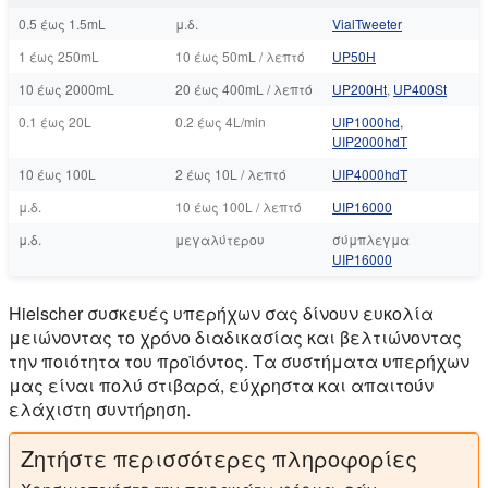
0.5 έως 1.5mL
μ.δ.
VialTweeter
1 έως 250mL
10 έως 50mL / λεπτό
UP50Η
10 έως 2000mL
20 έως 400mL / λεπτό
UP200Ht
,
UP400St
0.1 έως 20L
0.2 έως 4L/min
UIP1000hd,
UIP2000hdT
10 έως 100L
2 έως 10L / λεπτό
UIP4000hdT
μ.δ.
10 έως 100L / λεπτό
UIP16000
μ.δ.
μεγαλύτερου
σύμπλεγμα
UIP16000
Hielscher συσκευές υπερήχων σας δίνουν ευκολία
μειώνοντας το χρόνο διαδικασίας και βελτιώνοντας
την ποιότητα του προϊόντος. Τα συστήματα υπερήχων
μας είναι πολύ στιβαρά, εύχρηστα και απαιτούν
ελάχιστη συντήρηση.
Ζητήστε περισσότερες πληροφορίες