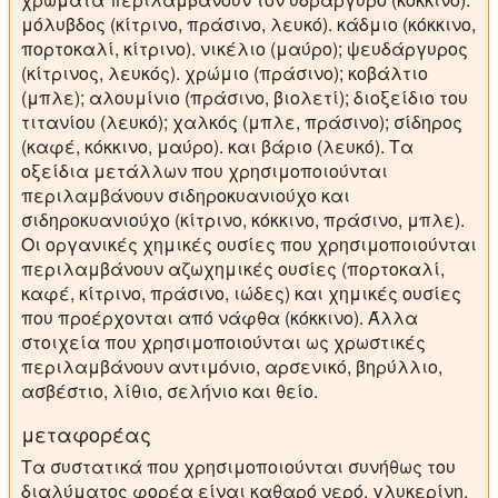
μόλυβδος (κίτρινο, πράσινο, λευκό). κάδμιο (κόκκινο,
πορτοκαλί, κίτρινο). νικέλιο (μαύρο); ψευδάργυρος
(κίτρινος, λευκός). χρώμιο (πράσινο); κοβάλτιο
(μπλε); αλουμίνιο (πράσινο, βιολετί); διοξείδιο του
τιτανίου (λευκό); χαλκός (μπλε, πράσινο); σίδηρος
(καφέ, κόκκινο, μαύρο). και βάριο (λευκό). Τα
οξείδια μετάλλων που χρησιμοποιούνται
περιλαμβάνουν σιδηροκυανιούχο και
σιδηροκυανιούχο (κίτρινο, κόκκινο, πράσινο, μπλε).
Οι οργανικές χημικές ουσίες που χρησιμοποιούνται
περιλαμβάνουν αζωχημικές ουσίες (πορτοκαλί,
καφέ, κίτρινο, πράσινο, ιώδες) και χημικές ουσίες
που προέρχονται από νάφθα (κόκκινο). Άλλα
στοιχεία που χρησιμοποιούνται ως χρωστικές
περιλαμβάνουν αντιμόνιο, αρσενικό, βηρύλλιο,
ασβέστιο, λίθιο, σελήνιο και θείο.
μεταφορέας
Τα συστατικά που χρησιμοποιούνται συνήθως του
διαλύματος φορέα είναι καθαρό νερό, γλυκερίνη,