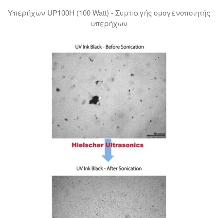
Υπερήχων UP100H (100 Watt) - Συμπαγής ομογενοποιητής
υπερήχων
Αυτό το βίντεο του ομογενοποιητή υπερήχων UP100H δ