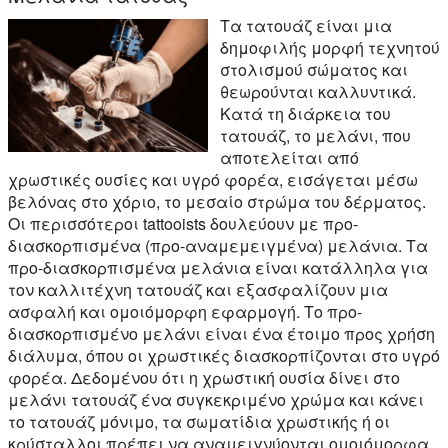
Τα τατουάζ είναι μια
δημοφιλής μορφή τεχνητού
στολισμού σώματος και
θεωρούνται καλλυντικά.
Κατά τη διάρκεια του
τατουάζ, το μελάνι, που
αποτελείται από
χρωστικές ουσίες και υγρό φορέα, εισάγεται μέσω
βελόνας στο χόριο, το μεσαίο στρώμα του δέρματος.
Οι περισσότεροι tattooists δουλεύουν με προ-
διασκορπισμένα (προ-αναμεμειγμένα) μελάνια. Τα
προ-διασκορπισμένα μελάνια είναι κατάλληλα για
τον καλλιτέχνη τατουάζ και εξασφαλίζουν μια
ασφαλή και ομοιόμορφη εφαρμογή. Το προ-
διασκορπισμένο μελάνι είναι ένα έτοιμο προς χρήση
διάλυμα, όπου οι χρωστικές διασκορπίζονται στο υγρό
φορέα. Δεδομένου ότι η χρωστική ουσία δίνει στο
μελάνι τατουάζ ένα συγκεκριμένο χρώμα και κάνει
το τατουάζ μόνιμο, τα σωματίδια χρωστικής ή οι
κρύσταλλοι πρέπει να αναμειγνύονται ομοιόμορφα.