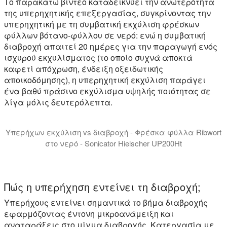
Το παρακάτω βίντεο καταδεικνύει την ανωτερότητα
της υπερηχητικής επεξεργασίας, συγκρίνοντας την
υπερηχητική με τη συμβατική εκχύλιση φρέσκων
φύλλων βότανο-φύλλου σε νερό: ενώ η συμβατική
διαβροχή απαιτεί 20 ημέρες για την παραγωγή ενός
ισχυρού εκχυλίσματος (το οποίο συχνά αποκτά
καφετί απόχρωση, ένδειξη οξειδωτικής
αποικοδόμησης), η υπερηχητική εκχύλιση παράγει
ένα βαθύ πράσινο εκχύλισμα υψηλής ποιότητας σε
λίγα μόλις δευτερόλεπτα.
Υπερήχων εκχύλιση vs διαβροχή - Φρέσκα φύλλα Ribwort
στο νερό - Sonicator Hielscher UP200Ht
Σε αυτό το σύντομο βίντεο, συγκρίνουμε την εκχύλισ
Το βαθύ πράσινο χρώμα του εκχυλίσματος υπερήχων ri
Πώς η υπερήχηση εντείνει τη διαβροχή;
Υπερήχους εντείνει σημαντικά το βήμα διαβροχής
εφαρμόζοντας έντονη μικροανάμειξη και
αναταράξεις στο μίγμα διαβροχής. Κατεργασία με