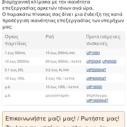
βιομηχανική κλίμακα με την ικανότητα
επεξεργασίας αρκετών τόνων ανά ώρα.
Ο παρακάτω πίνακας σας δίνει μια ένδειξη της κατά
προσέγγιση ικανότητας επεξεργασίας των υπερήχων
μας:
Όγκος
Ροή
Προτεινόμενες
παρτίδας
συσκευές
1 έως 500mL
10 έως 200mL/min
UP100Η
10 έως 2000mL
20 έως 400mL / λεπτό
UP200Ht
,
UP400St
0.1 έως 20L
0.2 έως 4L/min
UIP2000hdT
10 έως 100L
2 έως 10L / λεπτό
UIP4000hdT
μ.δ.
10 έως 100L / λεπτό
UIP16000
μ.δ.
μεγαλύτερου
σύμπλεγμα
UIP16000hdT
Επικοινωνήστε μαζί μας! / Ρωτήστε μας!