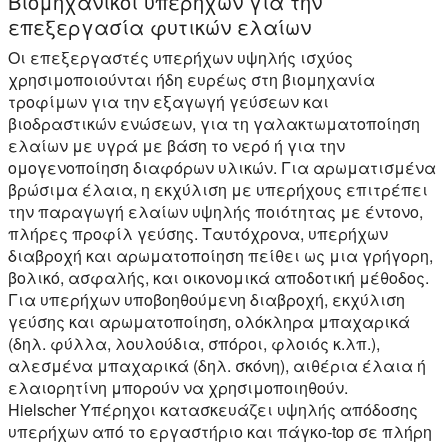
Βιομηχανικοί υπερήχων για την
επεξεργασία φυτικών ελαίων
Οι επεξεργαστές υπερήχων υψηλής ισχύος
χρησιμοποιούνται ήδη ευρέως στη βιομηχανία
τροφίμων για την εξαγωγή γεύσεων και
βιοδραστικών ενώσεων, για τη γαλακτωματοποίηση
ελαίων με υγρά με βάση το νερό ή για την
ομογενοποίηση διαφόρων υλικών. Για αρωματισμένα
βρώσιμα έλαια, η εκχύλιση με υπερήχους επιτρέπει
την παραγωγή ελαίων υψηλής ποιότητας με έντονο,
πλήρες προφίλ γεύσης. Ταυτόχρονα, υπερήχων
διαβροχή και αρωματοποίηση πείθει ως μια γρήγορη,
βολικό, ασφαλής, και οικονομικά αποδοτική μέθοδος.
Για υπερήχων υποβοηθούμενη διαβροχή, εκχύλιση
γεύσης και αρωματοποίηση, ολόκληρα μπαχαρικά
(δηλ. φύλλα, λουλούδια, σπόροι, φλοιός κ.λπ.),
αλεσμένα μπαχαρικά (δηλ. σκόνη), αιθέρια έλαια ή
ελαιορητίνη μπορούν να χρησιμοποιηθούν.
Hielscher Υπέρηχοι κατασκευάζει υψηλής απόδοσης
υπερήχων από το εργαστήριο και πάγκο-top σε πλήρη