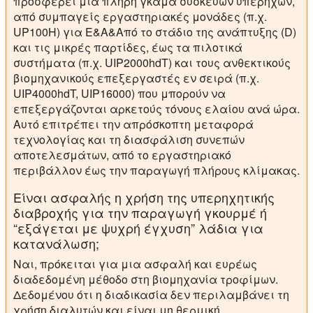
προσφέρει μια πλήρη γκάμα συσκευών υπερήχων,
από συμπαγείς εργαστηριακές μονάδες (π.χ.
UP100H) για Ε&Α&Από το στάδιο της ανάπτυξης (D)
και τις μικρές παρτίδες, έως τα πιλοτικά
συστήματα (π.χ. UIP2000hdT) και τους ανθεκτικούς
βιομηχανικούς επεξεργαστές εν σειρά (π.χ.
UIP4000hdT, UIP16000) που μπορούν να
επεξεργάζονται αρκετούς τόνους ελαίου ανά ώρα.
Αυτό επιτρέπει την απρόσκοπτη μεταφορά
τεχνολογίας και τη διασφάλιση συνεπών
αποτελεσμάτων, από το εργαστηριακό
περιβάλλον έως την παραγωγή πλήρους κλίμακας.
Είναι ασφαλής η χρήση της υπερηχητικής
διαβροχής για την παραγωγή γκουρμέ ή
“εξάγεται με ψυχρή έγχυση” λάδια για
κατανάλωση;
Ναι, πρόκειται για μια ασφαλή και ευρέως
διαδεδομένη μέθοδο στη βιομηχανία τροφίμων.
Δεδομένου ότι η διαδικασία δεν περιλαμβάνει τη
χρήση διαλυτών και είναι μη θερμική,