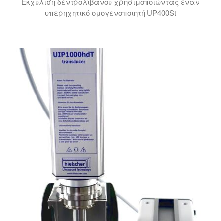
Εκχύλιση δεντρολίβανου χρησιμοποιώντας έναν
υπερηχητικό ομογενοποιητή UP400St
Το βίντεο παρουσιάζει μια διαδικασία εκχύλισης χρη