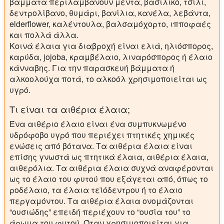
βάμματα περιλαμβάνουν μέντα, βασιλικό, τσίλι,
δεντρολίβανο, θυμάρι, βανίλια, κανέλα, λεβάντα,
elderflower, καλέντουλα, βαλσαμόχορτο, ιπποφαές
και πολλά άλλα.
Κοινά έλαια για διαβροχή είναι ελιά, ηλιόσπορος,
καρύδα, jojoba, κραμβέλαιο, λιναρόσπορος ή έλαιο
κάνναβης. Για την παρασκευή βάμματα ή
αλκοολούχα ποτά, το αλκοόλ χρησιμοποιείται ως
υγρό.
Τι είναι τα αιθέρια έλαια;
Ένα αιθέριο έλαιο είναι ένα συμπυκνωμένο
υδρόφοβο υγρό που περιέχει πτητικές χημικές
ενώσεις από βότανα. Τα αιθέρια έλαια είναι
επίσης γνωστά ως πτητικά έλαια, αιθέρια έλαια,
αιθερόλια. Τα αιθέρια έλαια συχνά αναφέρονται
ως το έλαιο του φυτού που εξάγεται από, όπως το
ροδέλαιο, τα έλαια τεϊόδεντρου ή το έλαιο
περγαμόντου. Τα αιθέρια έλαια ονομάζονται
“ουσιώδης” επειδή περιέχουν το “ουσία του” το
άρωμα του φυτού. Όταν χρησιμοποιείται για