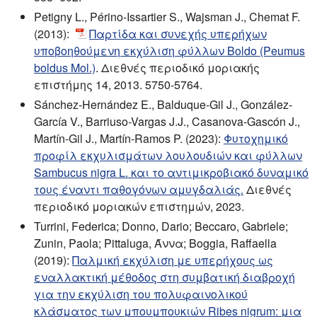
Petigny L., Périno-Issartier S., Wajsman J., Chemat F.
(2013):
Παρτίδα και συνεχής υπερήχων
υποβοηθούμενη εκχύλιση φύλλων Boldo (Peumus
boldus Mol.)
. Διεθνές περιοδικό μοριακής
επιστήμης 14, 2013. 5750-5764.
Sánchez-Hernández E., Balduque-Gil J., González-
García V., Barriuso-Vargas J.J., Casanova-Gascón J.,
Martín-Gil J., Martín-Ramos P. (2023):
Φυτοχημικό
προφίλ εκχυλισμάτων λουλουδιών και φύλλων
Sambucus nigra L. και το αντιμικροβιακό δυναμικό
τους έναντι παθογόνων αμυγδαλιάς.
Διεθνές
περιοδικό μοριακών επιστημών, 2023.
Turrini, Federica; Donno, Dario; Beccaro, Gabriele;
Zunin, Paola; Pittaluga, Άννα; Boggia, Raffaella
(2019):
Παλμική εκχύλιση με υπερήχους ως
εναλλακτική μέθοδος στη συμβατική διαβροχή
για την εκχύλιση του πολυφαινολικού
κλάσματος των μπουμπουκιών Ribes nigrum: μια