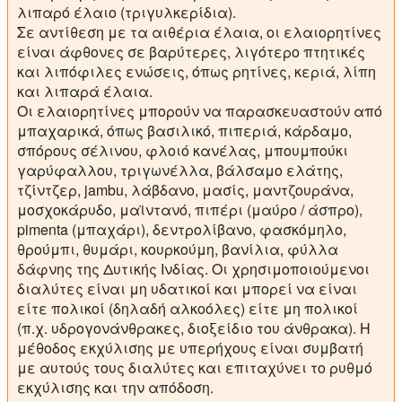
λιπαρό έλαιο (τριγυλκερίδια).
Σε αντίθεση με τα αιθέρια έλαια, οι ελαιορητίνες
είναι άφθονες σε βαρύτερες, λιγότερο πτητικές
και λιπόφιλες ενώσεις, όπως ρητίνες, κεριά, λίπη
και λιπαρά έλαια.
Οι ελαιορητίνες μπορούν να παρασκευαστούν από
μπαχαρικά, όπως βασιλικό, πιπεριά, κάρδαμο,
σπόρους σέλινου, φλοιό κανέλας, μπουμπούκι
γαρύφαλλου, τριγωνέλλα, βάλσαμο ελάτης,
τζίντζερ, jambu, λάβδανο, μασίς, μαντζουράνα,
μοσχοκάρυδο, μαϊντανό, πιπέρι (μαύρο / άσπρο),
pimenta (μπαχάρι), δεντρολίβανο, φασκόμηλο,
θρούμπι, θυμάρι, κουρκούμη, βανίλια, φύλλα
δάφνης της Δυτικής Ινδίας. Οι χρησιμοποιούμενοι
διαλύτες είναι μη υδατικοί και μπορεί να είναι
είτε πολικοί (δηλαδή αλκοόλες) είτε μη πολικοί
(π.χ. υδρογονάνθρακες, διοξείδιο του άνθρακα). Η
μέθοδος εκχύλισης με υπερήχους είναι συμβατή
με αυτούς τους διαλύτες και επιταχύνει το ρυθμό
εκχύλισης και την απόδοση.