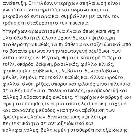
ανάπτυξη. Επιπλέον, υπερήχων σπηλαίωση είναι
γνωστό ότι διαταράσσει και αδρανοποιεί τα
μικροβιακά κύτταρα και συμβάλλει με αυτόν τον
τρόπο στη σταθερότητα του macerate.
Υπερήχων αρωματισμένα έλαια όπως extra virgin
ελαιόλαδο ή ηλιέλαιο έχουν δείξει υψηλότερη
σταθερότητα καθώς τα πρόσθετα αντιοξειδωτικά από
τα βότανα μειώνουν την πρωτογενή οξείδωση των
λιπαρών οξέων. Ρίγανη, θυμάρι, καυτερή πιπεριά
τσίλι, σκόρδο, δάφνη, βασιλικός, φύλλα ελιάς,
φασκόμηλο, ραβδώσεις, λεβάντα, δεντρολίβανο,
μένθε, λεμόνι, πορτοκάλι καθώς και άλλα φρούτα,
φύλλα, άνθη, ρίζες, σπόροι και φλοιός είναι πλούσια
σε αιθέρια έλαια, πολυφαινόλες, φλαβονοειδή και
άλλες βιοδραστικές ενώσεις. Υπερήχων διαβροχή και
αρωματοποίηση είναι μια αποτελεσματική, ταχεία
και ασφαλής μέθοδος για την αναβάθμιση των
βρώσιμων ελαίων, δίνοντάς τους υψηλότερη
περιεκτικότητα σε αντιοξειδωτικά και
πολυφαινόλες, βελτιωμένη σταθερότητα οξείδωσης