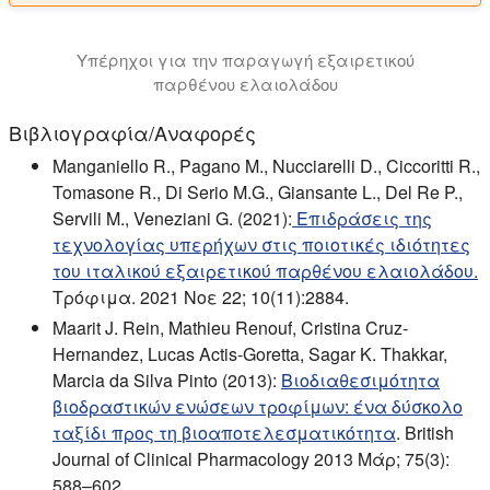
Υπέρηχοι για την παραγωγή εξαιρετικού
παρθένου ελαιολάδου
Βιβλιογραφία/Αναφορές
Manganiello R., Pagano M., Nucciarelli D., Ciccoritti R.,
Tomasone R., Di Serio M.G., Giansante L., Del Re P.,
Servili M., Veneziani G. (2021):
Επιδράσεις της
τεχνολογίας υπερήχων στις ποιοτικές ιδιότητες
του ιταλικού εξαιρετικού παρθένου ελαιολάδου.
Τρόφιμα. 2021 Νοε 22; 10(11):2884.
Maarit J. Rein, Mathieu Renouf, Cristina Cruz-
Hernandez, Lucas Actis-Goretta, Sagar K. Thakkar,
Marcia da Silva Pinto (2013):
Βιοδιαθεσιμότητα
βιοδραστικών ενώσεων τροφίμων: ένα δύσκολο
ταξίδι προς τη βιοαποτελεσματικότητα
. British
Journal of Clinical Pharmacology 2013 Μάρ; 75(3):
588–602.