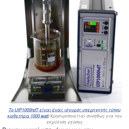
Το UIP1000hdT είναι ένας ισχυρός υπερηχητής τύπου
καθετήρα 1000 watt
Χρησιμοποιείται συνήθως για την
εκχύλιση γεύσης