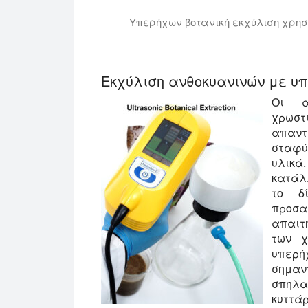
Υπερήχων βοτανική εκχύλιση χρησι
Σε αυτό το βίντεο, σας παρουσιάζο
Η φυτική γλυκερίνη είναι ένας ιδα
Εκχύλιση ανθοκυανινών με υπ
Οι α
χρωσ
απαντ
σταφύ
υλικά.
κατάλ
το δ
προσα
απαιτ
των χ
υπερήχ
σημαν
σπηλα
κυττάρ