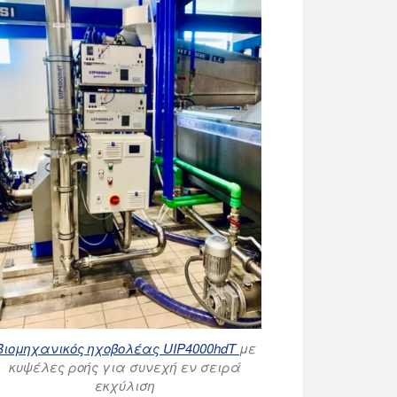
Βιομηχανικός ηχοβολέας UIP4000hdT
με
κυψέλες ροής για συνεχή εν σειρά
εκχύλιση