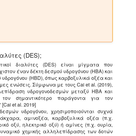
διαλύτες (DES);
τικοί διαλύτες (DES) είναι μίγματα που
ιστον έναν δέκτη δεσμού υδρογόνου (HBA) και
 υδρογόνου (HBD), όπως καρβοξυλικά οξέα και
ς ενώσεις. Σύμφωνα με τους Cai et al. (2019),
λεπίδραση υδρογονοδεσμών μεταξύ HBA και
τον σημαντικότερο παράγοντα για τον
Cai et al. 2019]
 δεσμών υδρογόνου, χρησιμοποιούνται συχνά
άκχαρα, αμινοξέα, καρβοξυλικά οξέα (π.χ.
ρικό οξύ, ηλεκτρικό οξύ) ή αμίνες (π.χ. ουρία,
 δυναμικό χημικής αλληλεπίδρασης των δοτών