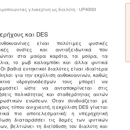
μοποιώντας γλυκερίνη ως διαλύτη - UP400St
υμε τα πλεονεκτήματα της εξαγωγής ισχυρών βιοδραστικ
νικός διαλύτης εκχύλισης λόγω των μη τοξικών, μη ερεθ
ερήχους και DES
νθοκυανίνες είναι πολύτιμες φυσικές
τικές ουσίες και αντιοξειδωτικά που
ώνται στα μαύρα καρότα, τα μούρα, τα
λια, το μωβ καλαμπόκι και άλλα φυτικά
 Οι βαθιά ευτηκτικοί διαλύτες είναι ιδιαίτερα
ληλοι για την εκχύλιση ανθοκυανινών, καθώς
ίκτυο υδρογονοδεσμών τους μπορεί να
ρμοστεί ώστε να ανταποκρίνεται στις
ήσεις πολικότητας και σταθερότητας αυτών
ρωστικών ενώσεων. Όταν συνδυάζεται με
ους τύπου ανιχνευτή, η εκχύλιση DES γίνεται
τικά πιο αποτελεσματική: η υπερηχητική
ίωση διαταράσσει τις δομές των φυτικών
ων, βελτιώνει τη διείσδυση του διαλύτη και