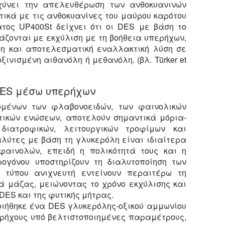
χύνει την απελευθέρωση των ανθοκυανινών
τικά με τις ανθοκυανίνες του μαύρου καρότου
τος UP400St δείχνει ότι οι DES με βάση το
υάζονται με εκχύλιση με τη βοήθεια υπερήχων,
η και αποτελεσματική εναλλακτική λύση σε
ξινισμένη αιθανόλη ή μεθανόλη. (βλ. Türker et
DES μέσω υπερήχων
ομένων των φλαβονοειδών, των φαινολικών
τικών ενώσεων, αποτελούν σημαντικά μόρια-
 διατροφικών, λειτουργικών τροφίμων και
ιαλύτες με βάση τη γλυκερόλη είναι ιδιαίτερα
φαινολών, επειδή η πολικότητά τους και η
ογόνου υποστηρίζουν τη διαλυτοποίηση των
 τύπου ανιχνευτή εντείνουν περαιτέρω τη
 μάζας, μειώνοντας το χρόνο εκχύλισης και
DES και της φυτικής μήτρας.
οιήθηκε ένα DES γλυκερόλης-οξικού αμμωνίου
ρήχους υπό βελτιστοποιημένες παραμέτρους,