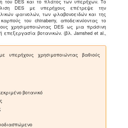
η του DES και το πλάτος των υπερήχων. Το
ύλιση DES με υπερήχους επέτρεψε την
λικών φαινολών, των φλαβονοειδών και της
καρπούς του chinaberry, αποδεικνύοντας το
χους χρησιμοποιώντας DES ως μια πράσινη
 επεξεργασία βοτανικών. (βλ. Jamshed et al.,
με υπερήχους χρησιμοποιώντας βαθιούς
κεκριμένο βοτανικό
ς
ς
 βιοδιασπώμενο