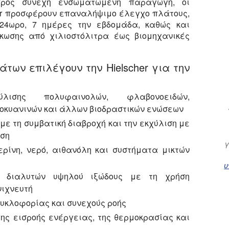
ρος συνεχή ενσωματωμένη παραγωγή, οι
her προσφέρουν επαναλήψιμο έλεγχο πλάτους,
 24ωρο, 7 ημέρες την εβδομάδα, καθώς και
κωσης από χιλιοστόλιτρα έως βιομηχανικές
των επιλέγουν την Hielscher για την
λισης πολυφαινολών, φλαβονοειδών,
θοκυανινών και άλλων βιοδραστικών ενώσεων
με τη συμβατική διαβροχή και την εκχύλιση με
υση
γ
ρίνη, νερό, αιθανόλη και συστήματα μικτών
υ
α διαλυτών υψηλού ιξώδους με τη χρήση
νιχνευτή
υκλοφορίας και συνεχούς ροής
της εισροής ενέργειας, της θερμοκρασίας και