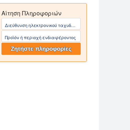
Αίτηση Πληροφοριών
ών ενώσεων από φυτικά φύλλα σε γλυκερίνη χρησιμοποιώ
ιστικών ιδιοτήτων της και της ικανότητάς της να διατη
Διεύθυνση ηλεκτρονικού ταχυδρομείου (απαιτείται)
Προϊόν ή περιοχή ενδιαφέροντος
Ζητήστε πληροφορίες