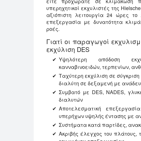
είτε προχωράτε σε κλιμάκωση π
υπερηχητικοί εκχυλιστές της Hielsc
αξιόπιστη λειτουργία 24 ώρες το
επεξεργασία με δυνατότητα κλιμά
ροές.
Γιατί οι παραγωγοί εκχυλισμά
εκχύλιση DES
Υψηλότερη απόδοση εκχύ
κανναβινοειδών, τερπενίων, αν
Ταχύτερη εκχύλιση σε σύγκριση 
διαλύτη σε δεξαμενή με ανάδε
Συμβατό με DES, NADES, γλυκε
διαλυτών
Αποτελεσματική επεξεργασί
υπερήχων υψηλής έντασης με α
Συστήματα κατά παρτίδες, ανακ
Ακριβής έλεγχος του πλάτους, 