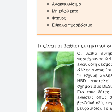
Ανακυκλώσιμο
Μη εύφλεκτο
Φτηνός
Εύκολα προσβάσιμο
Τι είναι οι βαθιοί ευτηκτικοί 
Οι βαθιά ευτηκ
περιέχουν τουλάχ
έναν δότη δεσμού
άλλες ανανεώσιμε
“Η ισχυρή αλλη
HBD αποτελεί 
σχηματισμό DES.” [
Για τους δότες
ενώσεις όπως σ
βενζοϊκό οξύ, κιτ
βενζαμίδιο). Το