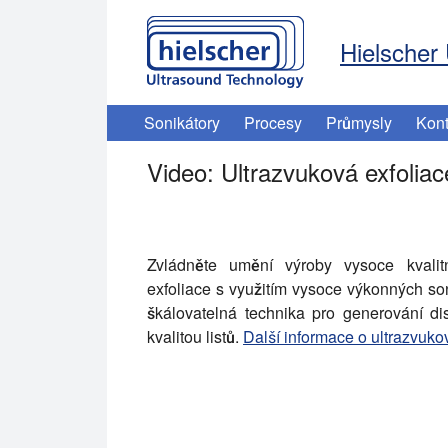
Hielscher 
Sonikátory
Procesy
Průmysly
Kont
Video: Ultrazvuková exfoliac
Zjistěte, jak vyrobit vysoce kvalitní jedn
Zvládněte umění výroby vysoce kvalit
exfoliace s využitím vysoce výkonných so
škálovatelná technika pro generování di
kvalitou listů.
Další informace o ultrazvuko