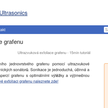
Ultrasonics
akt
e grafenu
Ultrazvuková exfoliace grafenu - 15min tutoriál
ovrstvý grafen pomocí ultrazvukové exfoliace s vysoce výkonnými 
ního jednovrstvého grafenu pomocí ultrazvukové
nických sonátorů. Sonikace je jednoduchá, účinná a
sperzí grafenu s optimálními výtěžky a výjimečnou
vé exfoliaci grafenu naleznete zde!