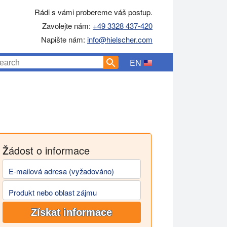
Rádi s vámi probereme váš postup.
Zavolejte nám:
+49 3328 437-420
Napište nám:
info@hielscher.com
EN
sonickými sonikátory. Sonikace je snadná, účinná a škálovatelná 
Žádost o informace
E-mailová adresa (vyžadováno)
Produkt nebo oblast zájmu
Získat informace