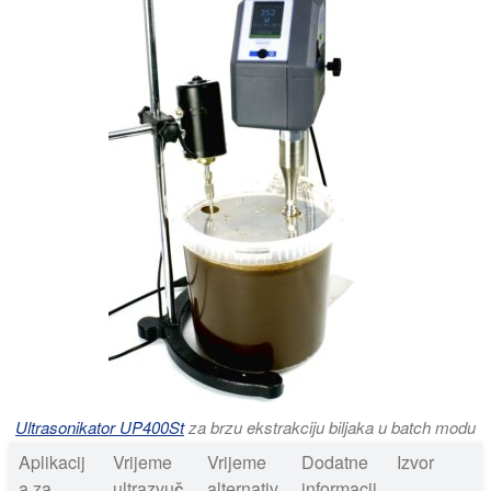
Ultrasonikator UP400St
za brzu ekstrakciju biljaka u batch modu
Aplikacij
Vrijeme
Vrijeme
Dodatne
Izvor
a za
ultrazvuč
alternativ
informacij