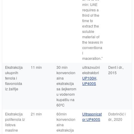
min:
UAE
requires a
third of the
time to
extract the
soluble
material of
the leaves in
conventiona
l
maceration.
”
Ekstrakcija
11 min
30 min
ultrazvučni
Dent i dr.,
ukupnih
konvencion
ekstraktori
2015
fenola i
alna
UP100H
,
flavonoida
ekstrakcija
UP400S
iz žalfije
sa šejkerom
u vodenom
kupatilu na
60ºC
Ekstrakcija
21 min
60min
Ultrasonicat
Dobrinčić i
polifenola iz
konvencion
or UP400S
dr., 2020
listova
alna
masline
ekstrakcija