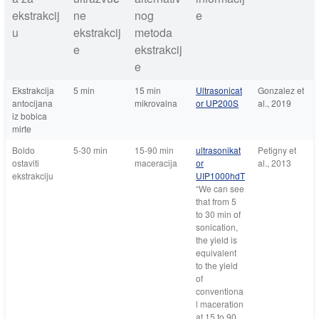
ekstrakcij
ne
nog
e
u
ekstrakcij
metoda
e
ekstrakcij
e
Ekstrakcija
5 min
15 min
Ultrasonicat
Gonzalez et
antocijana
mikrovalna
or UP200S
al., 2019
iz bobica
mirte
Boldo
5-30 min
15-90 min
ultrasonikat
Petigny et
ostaviti
maceracija
or
al., 2013
ekstrakciju
UIP1000hdT
“
We can see
that from 5
to 30 min of
sonication,
the yield is
equivalent
to the yield
of
conventiona
l maceration
at 15 to 90