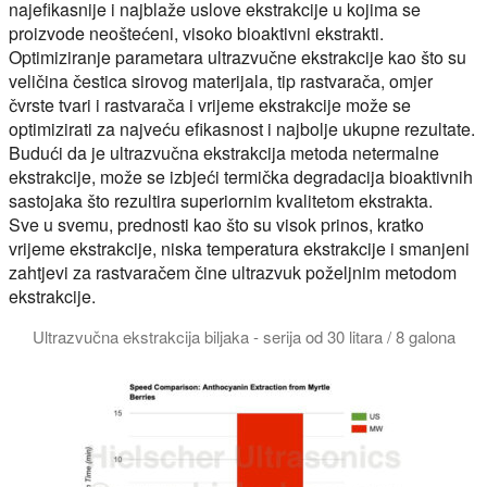
najefikasnije i najblaže uslove ekstrakcije u kojima se
proizvode neoštećeni, visoko bioaktivni ekstrakti.
Optimiziranje parametara ultrazvučne ekstrakcije kao što su
veličina čestica sirovog materijala, tip rastvarača, omjer
čvrste tvari i rastvarača i vrijeme ekstrakcije može se
optimizirati za najveću efikasnost i najbolje ukupne rezultate.
Budući da je ultrazvučna ekstrakcija metoda netermalne
ekstrakcije, može se izbjeći termička degradacija bioaktivnih
sastojaka što rezultira superiornim kvalitetom ekstrakta.
Sve u svemu, prednosti kao što su visok prinos, kratko
vrijeme ekstrakcije, niska temperatura ekstrakcije i smanjeni
zahtjevi za rastvaračem čine ultrazvuk poželjnim metodom
ekstrakcije.
Ultrazvučna ekstrakcija biljaka - serija od 30 litara / 8 galona
Ultrazvučna botanička ekstrakcija daje veće prinose. Hielsche