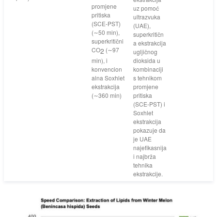
promjene
uz pomoć
pritiska
ultrazvuka
(
SCE-PST
)
(
UAE
),
(
∼50 min
),
superkritičn
superkritični
a ekstrakcija
CO
(
∼97
2
ugljičnog
min
), i
dioksida u
konvencion
kombinaciji
alna Soxhlet
s tehnikom
ekstrakcija
promjene
(
∼360 min
)
pritiska
(
SCE-PST
) i
Soxhlet
ekstrakcija
pokazuje da
je UAE
najefikasnija
i najbrža
tehnika
ekstrakcije.