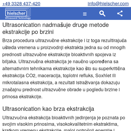
+49 3328 437-420
info@hielscher.com
Ultrasonication nadmašuje druge metode
ekstrakcije po brzini
Brza procedura ultrazvučne ekstrakcije i iz toga rezultirajuća
ušteda vremena u proizvodnji ekstrakta jedna su od mnogih
prednosti ultrazvučne ekstrakcije bioaktivnih spojeva iz
biljaka. Ultrazvučna ekstrakcija je naučno upoređena sa
alternativnim tehnikama ekstrakcije kao što su superkritična
ekstrakcija CO2, maceracija, toplotni refluks, Soxhlet ili
mikrotalasna ekstrakcija, a rezultati istraživanja dokazuju
značajnu prednost ultrazvučne obrade u pogledu brzine i
prinosa ekstrakcije.
Ultrasonication kao brza ekstrakcija
Ultrazvučna ekstrakcija bioaktivnih jedinjenja je poznata po
svojim visokim prinosima, visokokvalitetnim ekstraktima,
kratkom vremenu ekstrakcije, maloj potrošnji energije i