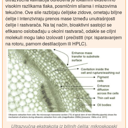
visokim razlikama tlaka, posmičnim silama i mlazovima
tekućine. Ove sile razbijaju ćelijske zidove, ometaju biljne
ćelije i intenziviraju prenos mase između unutrašnjosti
ćelije i rastvarača. Na taj način, bioaktivni sastojci se
efikasno oslobađaju u okolni rastvarač, odakle se ciljni
molekuli mogu lako izolovati i prečistiti (npr. isparavanjem
na rotoru, parnom destilacijom ili HPLC).
Ultrazvučna ekstrakcija iz biljnih ćelija: mikroskopski