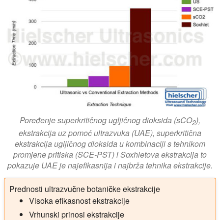
Poređenje superkritičnog ugljičnog dioksida (sCO
),
2
ekstrakcija uz pomoć ultrazvuka (
UAE
), superkritična
ekstrakcija ugljičnog dioksida u kombinaciji s tehnikom
promjene pritiska (
SCE-PST
) i Soxhletova ekstrakcija to
pokazuje
UAE
je najefikasnija i najbrža tehnika ekstrakcije.
Prednosti ultrazvučne botaničke ekstrakcije
Visoka efikasnost ekstrakcije
Vrhunski prinosi ekstrakcije