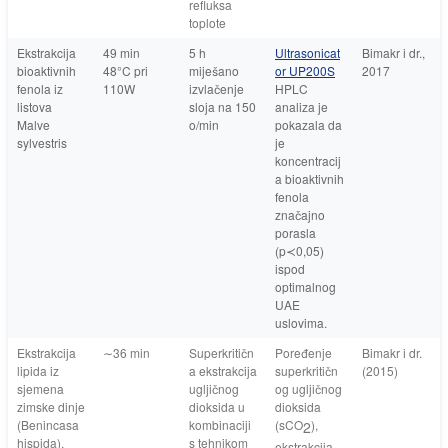
refluksa
toplote
Ekstrakcija
49 min
5 h
Ultrasonicat
Bimakr i dr.,
bioaktivnih
48°C pri
miješano
or UP200S
2017
fenola iz
110W
izvlačenje
HPLC
listova
sloja na 150
analiza je
Malve
o/min
pokazala da
sylvestris
je
koncentracij
a bioaktivnih
fenola
značajno
porasla
(p≺0,05)
ispod
optimalnog
UAE
uslovima.
Ekstrakcija
∼36 min
Superkritičn
Poređenje
Bimakr i dr.
lipida iz
a ekstrakcija
superkritičn
(2015)
sjemena
ugljičnog
og ugljičnog
zimske dinje
dioksida u
dioksida
(Benincasa
kombinaciji
(sCO
),
2
hispida).
s tehnikom
ekstrakcija