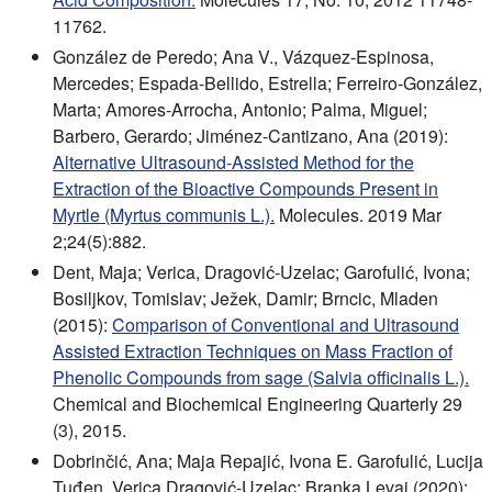
11762.
González de Peredo; Ana V., Vázquez-Espinosa,
Mercedes; Espada-Bellido, Estrella; Ferreiro-González,
Marta; Amores-Arrocha, Antonio; Palma, Miguel;
Barbero, Gerardo; Jiménez-Cantizano, Ana (2019):
Alternative Ultrasound-Assisted Method for the
Extraction of the Bioactive Compounds Present in
Myrtle (Myrtus communis L.).
Molecules. 2019 Mar
2;24(5):882.
Dent, Maja; Verica, Dragović-Uzelac; Garofulić, Ivona;
Bosiljkov, Tomislav; Ježek, Damir; Brncic, Mladen
(2015):
Comparison of Conventional and Ultrasound
Assisted Extraction Techniques on Mass Fraction of
Phenolic Compounds from sage (Salvia officinalis L.).
Chemical and Biochemical Engineering Quarterly 29
(3), 2015.
Dobrinčić, Ana; Maja Repajić, Ivona E. Garofulić, Lucija
Tuđen, Verica Dragović-Uzelac; Branka Levaj (2020):