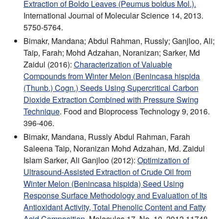
Extraction of Boldo Leaves (Peumus boldus Mol.).
International Journal of Molecular Science 14, 2013.
5750-5764.
Bimakr, Mandana; Abdul Rahman, Russly; Ganjloo, Ali;
Taip, Farah; Mohd Adzahan, Noranizan; Sarker, Md
Zaidul (2016):
Characterization of Valuable
Compounds from Winter Melon (Benincasa hispida
(Thunb.) Cogn.) Seeds Using Supercritical Carbon
Dioxide Extraction Combined with Pressure Swing
Technique
. Food and Bioprocess Technology 9, 2016.
396-406.
Bimakr, Mandana, Russly Abdul Rahman, Farah
Saleena Taip, Noranizan Mohd Adzahan, Md. Zaidul
Islam Sarker, Ali Ganjloo (2012):
Optimization of
Ultrasound-Assisted Extraction of Crude Oil from
Winter Melon (Benincasa hispida) Seed Using
Response Surface Methodology and Evaluation of Its
Antioxidant Activity, Total Phenolic Content and Fatty
Acid Composition.
Molecules 17, No. 10, 2012 11748-