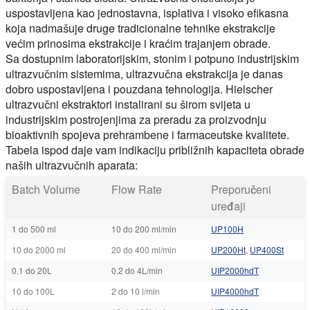
uspostavljena kao jednostavna, isplativa i visoko efikasna
koja nadmašuje druge tradicionalne tehnike ekstrakcije
većim prinosima ekstrakcije i kraćim trajanjem obrade.
Sa dostupnim laboratorijskim, stonim i potpuno industrijskim
ultrazvučnim sistemima, ultrazvučna ekstrakcija je danas
dobro uspostavljena i pouzdana tehnologija. Hielscher
ultrazvučni ekstraktori instalirani su širom svijeta u
industrijskim postrojenjima za preradu za proizvodnju
bioaktivnih spojeva prehrambene i farmaceutske kvalitete.
Tabela ispod daje vam indikaciju približnih kapaciteta obrade
naših ultrazvučnih aparata:
Batch Volume
Flow Rate
Preporučeni
uređaji
1 do 500 ml
10 do 200 ml/min
UP100H
10 do 2000 ml
20 do 400 ml/min
UP200Ht
,
UP400St
0.1 do 20L
0.2 do 4L/min
UIP2000hdT
10 do 100L
2 do 10 l/min
UIP4000hdT