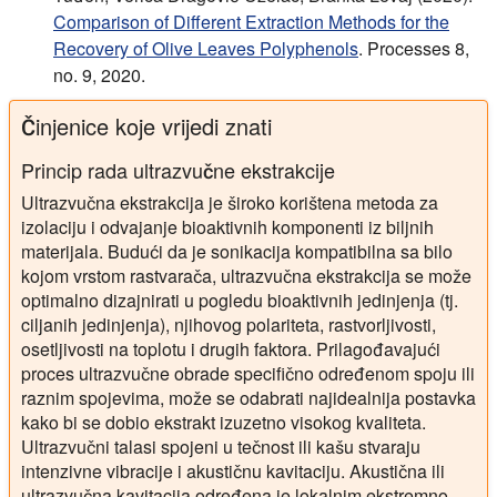
Comparison of Different Extraction Methods for the
Recovery of Olive Leaves Polyphenols
. Processes 8,
no. 9, 2020.
Činjenice koje vrijedi znati
Princip rada ultrazvučne ekstrakcije
Ultrazvučna ekstrakcija je široko korištena metoda za
izolaciju i odvajanje bioaktivnih komponenti iz biljnih
materijala. Budući da je sonikacija kompatibilna sa bilo
kojom vrstom rastvarača, ultrazvučna ekstrakcija se može
optimalno dizajnirati u pogledu bioaktivnih jedinjenja (tj.
ciljanih jedinjenja), njihovog polariteta, rastvorljivosti,
osetljivosti na toplotu i drugih faktora. Prilagođavajući
proces ultrazvučne obrade specifično određenom spoju ili
raznim spojevima, može se odabrati najidealnija postavka
kako bi se dobio ekstrakt izuzetno visokog kvaliteta.
Ultrazvučni talasi spojeni u tečnost ili kašu stvaraju
intenzivne vibracije i akustičnu kavitaciju. Akustična ili
ultrazvučna kavitacija određena je lokalnim ekstremno