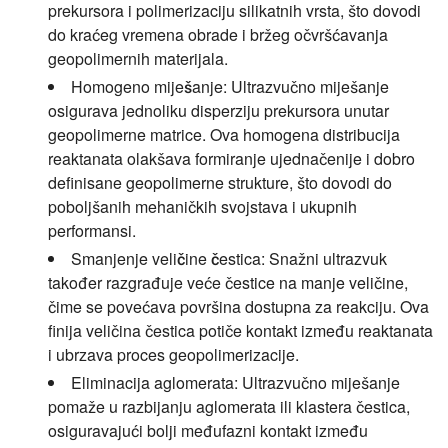
prekursora i polimerizaciju silikatnih vrsta, što dovodi
do kraćeg vremena obrade i bržeg očvršćavanja
geopolimernih materijala.
Homogeno miješanje:
Ultrazvučno miješanje
osigurava jednoliku disperziju prekursora unutar
geopolimerne matrice. Ova homogena distribucija
reaktanata olakšava formiranje ujednačenije i dobro
definisane geopolimerne strukture, što dovodi do
poboljšanih mehaničkih svojstava i ukupnih
performansi.
Smanjenje veličine čestica:
Snažni ultrazvuk
također razgrađuje veće čestice na manje veličine,
čime se povećava površina dostupna za reakciju. Ova
finija veličina čestica potiče kontakt između reaktanata
i ubrzava proces geopolimerizacije.
Eliminacija aglomerata:
Ultrazvučno miješanje
pomaže u razbijanju aglomerata ili klastera čestica,
osiguravajući bolji međufazni kontakt između