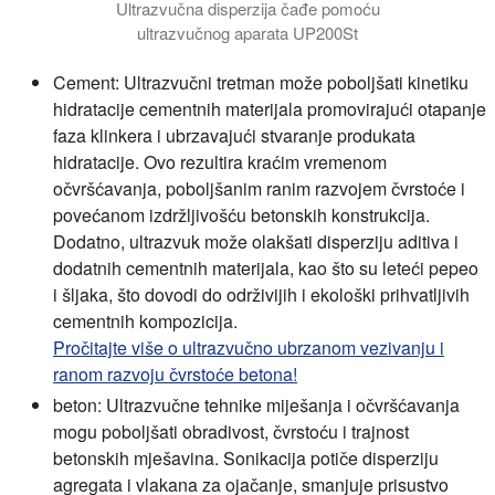
Ultrazvučna disperzija čađe pomoću
ultrazvučnog aparata UP200St
Cement:
Ultrazvučni tretman može poboljšati kinetiku
hidratacije cementnih materijala promovirajući otapanje
faza klinkera i ubrzavajući stvaranje produkata
hidratacije. Ovo rezultira kraćim vremenom
očvršćavanja, poboljšanim ranim razvojem čvrstoće i
povećanom izdržljivošću betonskih konstrukcija.
Dodatno, ultrazvuk može olakšati disperziju aditiva i
dodatnih cementnih materijala, kao što su leteći pepeo
i šljaka, što dovodi do održivijih i ekološki prihvatljivih
cementnih kompozicija.
Pročitajte više o ultrazvučno ubrzanom vezivanju i
ranom razvoju čvrstoće betona!
beton:
Ultrazvučne tehnike miješanja i očvršćavanja
mogu poboljšati obradivost, čvrstoću i trajnost
betonskih mješavina. Sonikacija potiče disperziju
agregata i vlakana za ojačanje, smanjuje prisustvo