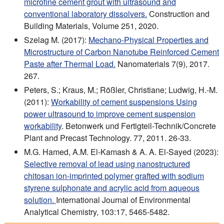
microfine cement grout with ultrasound and
conventional laboratory dissolvers.
Construction and
Building Materials, Volume 251, 2020.
Szelag M. (2017):
Mechano-Physical Properties and
Microstructure of Carbon Nanotube Reinforced Cement
Paste after Thermal Load.
Nanomaterials 7(9), 2017.
267.
Peters, S.; Kraus, M.; Rößler, Christiane; Ludwig, H.-M.
(2011):
Workability of cement suspensions Using
power ultrasound to improve cement suspension
workability
. Betonwerk und Fertigteil-Technik/Concrete
Plant and Precast Technology. 77, 2011. 26-33.
M.G. Hamed, A.M. El-Kamash & A. A. El-Sayed (2023):
Selective removal of lead using nanostructured
chitosan ion-imprinted polymer grafted with sodium
styrene sulphonate and acrylic acid from aqueous
solution.
International Journal of Environmental
Analytical Chemistry, 103:17, 5465-5482.