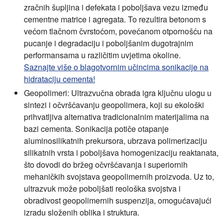
zračnih šupljina i defekata i poboljšava vezu između
cementne matrice i agregata. To rezultira betonom s
većom tlačnom čvrstoćom, povećanom otpornošću na
pucanje i degradaciju i poboljšanim dugotrajnim
performansama u različitim uvjetima okoline.
Saznajte više o blagotvornim učincima sonikacije na
hidrataciju cementa!
Geopolimeri:
Ultrazvučna obrada igra ključnu ulogu u
sintezi i očvršćavanju geopolimera, koji su ekološki
prihvatljiva alternativa tradicionalnim materijalima na
bazi cementa. Sonikacija potiče otapanje
aluminosilikatnih prekursora, ubrzava polimerizaciju
silikatnih vrsta i poboljšava homogenizaciju reaktanata,
što dovodi do bržeg očvršćavanja i superiornih
mehaničkih svojstava geopolimernih proizvoda. Uz to,
ultrazvuk može poboljšati reološka svojstva i
obradivost geopolimernih suspenzija, omogućavajući
izradu složenih oblika i struktura.