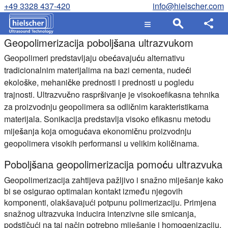
+49 3328 437-420
info@hielscher.com
Geopolimerizacija poboljšana ultrazvukom
Geopolimeri predstavljaju obećavajuću alternativu
tradicionalnim materijalima na bazi cementa, nudeći
ekološke, mehaničke prednosti i prednosti u pogledu
trajnosti. Ultrazvučno raspršivanje je visokoefikasna tehnika
za proizvodnju geopolimera sa odličnim karakteristikama
materijala. Sonikacija predstavlja visoko efikasnu metodu
miješanja koja omogućava ekonomičnu proizvodnju
geopolimera visokih performansi u velikim količinama.
Poboljšana geopolimerizacija pomoću ultrazvuka
Geopolimerizacija zahtijeva pažljivo i snažno miješanje kako
bi se osigurao optimalan kontakt između njegovih
komponenti, olakšavajući potpunu polimerizaciju. Primjena
snažnog ultrazvuka inducira intenzivne sile smicanja,
podstičući na taj način potrebno miješanje i homogenizaciju,