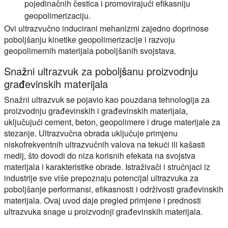
pojedinačnih čestica i promovirajući efikasniju
geopolimerizaciju.
Ovi ultrazvučno inducirani mehanizmi zajedno doprinose
poboljšanju kinetike geopolimerizacije i razvoju
geopolimernih materijala poboljšanih svojstava.
Snažni ultrazvuk za poboljšanu proizvodnju
građevinskih materijala
Snažni ultrazvuk se pojavio kao pouzdana tehnologija za
proizvodnju građevinskih i građevinskih materijala,
uključujući cement, beton, geopolimere i druge materijale za
stezanje. Ultrazvučna obrada uključuje primjenu
niskofrekventnih ultrazvučnih valova na tekući ili kašasti
medij, što dovodi do niza korisnih efekata na svojstva
materijala i karakteristike obrade. Istraživači i stručnjaci iz
industrije sve više prepoznaju potencijal ultrazvuka za
poboljšanje performansi, efikasnosti i održivosti građevinskih
materijala. Ovaj uvod daje pregled primjene i prednosti
ultrazvuka snage u proizvodnji građevinskih materijala.