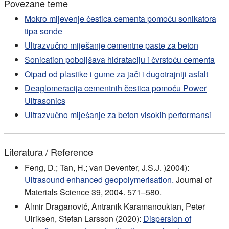
Povezane teme
Mokro mljevenje čestica cementa pomoću sonikatora
tipa sonde
Ultrazvučno miješanje cementne paste za beton
Sonication poboljšava hidrataciju i čvrstoću cementa
Otpad od plastike i gume za jači i dugotrajniji asfalt
Deaglomeracija cementnih čestica pomoću Power
Ultrasonics
Ultrazvučno miješanje za beton visokih performansi
Literatura / Reference
Feng, D.; Tan, H.; van Deventer, J.S.J. )2004):
Ultrasound enhanced geopolymerisation.
Journal of
Materials Science 39, 2004. 571–580.
Almir Draganović, Antranik Karamanoukian, Peter
Ulriksen, Stefan Larsson (2020):
Dispersion of