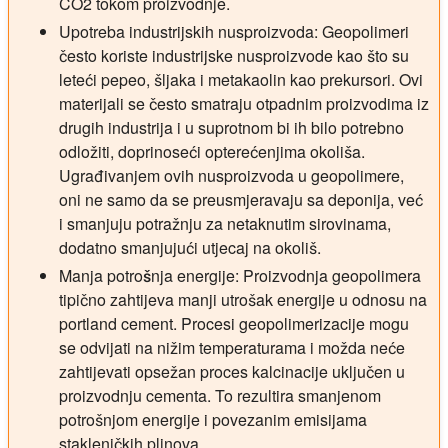
CO2 tokom proizvodnje.
Upotreba industrijskih nusproizvoda:
Geopolimeri
često koriste industrijske nusproizvode kao što su
leteći pepeo, šljaka i metakaolin kao prekursori. Ovi
materijali se često smatraju otpadnim proizvodima iz
drugih industrija i u suprotnom bi ih bilo potrebno
odložiti, doprinoseći opterećenjima okoliša.
Ugrađivanjem ovih nusproizvoda u geopolimere,
oni ne samo da se preusmjeravaju sa deponija, već
i smanjuju potražnju za netaknutim sirovinama,
dodatno smanjujući utjecaj na okoliš.
Manja potrošnja energije:
Proizvodnja geopolimera
tipično zahtijeva manji utrošak energije u odnosu na
portland cement. Procesi geopolimerizacije mogu
se odvijati na nižim temperaturama i možda neće
zahtijevati opsežan proces kalcinacije uključen u
proizvodnju cementa. To rezultira smanjenom
potrošnjom energije i povezanim emisijama
stakleničkih plinova.