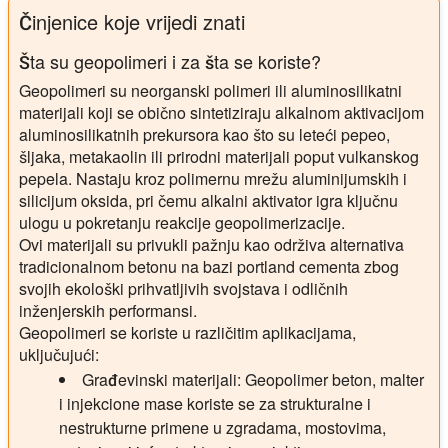
Činjenice koje vrijedi znati
Šta su geopolimeri i za šta se koriste?
Geopolimeri su neorganski polimeri ili aluminosilikatni
materijali koji se obično sintetiziraju alkalnom aktivacijom
aluminosilikatnih prekursora kao što su leteći pepeo,
šljaka, metakaolin ili prirodni materijali poput vulkanskog
pepela. Nastaju kroz polimernu mrežu aluminijumskih i
silicijum oksida, pri čemu alkalni aktivator igra ključnu
ulogu u pokretanju reakcije geopolimerizacije.
Ovi materijali su privukli pažnju kao održiva alternativa
tradicionalnom betonu na bazi portland cementa zbog
svojih ekološki prihvatljivih svojstava i odličnih
inženjerskih performansi.
Geopolimeri se koriste u različitim aplikacijama,
uključujući:
Građevinski materijali:
Geopolimer beton, malter
i injekcione mase koriste se za strukturalne i
nestrukturne primene u zgradama, mostovima,