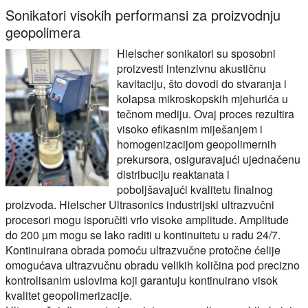
Sonikatori visokih performansi za proizvodnju
geopolimera
Hielscher sonikatori su sposobni
proizvesti intenzivnu akustičnu
kavitaciju, što dovodi do stvaranja i
kolapsa mikroskopskih mjehurića u
tečnom mediju. Ovaj proces rezultira
visoko efikasnim miješanjem i
homogenizacijom geopolimernih
prekursora, osiguravajući ujednačenu
distribuciju reaktanata i
poboljšavajući kvalitetu finalnog
proizvoda. Hielscher Ultrasonics industrijski ultrazvučni
procesori mogu isporučiti vrlo visoke amplitude. Amplitude
do 200 µm mogu se lako raditi u kontinuitetu u radu 24/7.
Kontinuirana obrada pomoću ultrazvučne protočne ćelije
omogućava ultrazvučnu obradu velikih količina pod precizno
kontrolisanim uslovima koji garantuju kontinuirano visok
kvalitet geopolimerizacije.