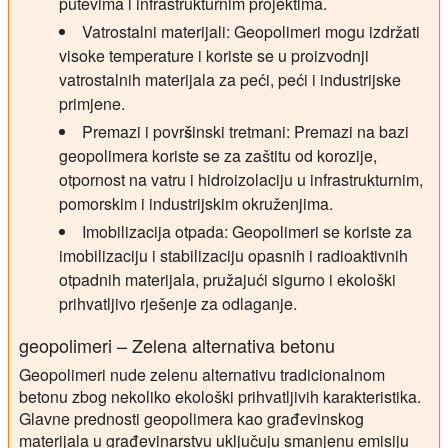
putevima i infrastrukturnim projektima.
Vatrostalni materijali:
Geopolimeri mogu izdržati
visoke temperature i koriste se u proizvodnji
vatrostalnih materijala za peći, peći i industrijske
primjene.
Premazi i površinski tretmani:
Premazi na bazi
geopolimera koriste se za zaštitu od korozije,
otpornost na vatru i hidroizolaciju u infrastrukturnim,
pomorskim i industrijskim okruženjima.
Imobilizacija otpada:
Geopolimeri se koriste za
imobilizaciju i stabilizaciju opasnih i radioaktivnih
otpadnih materijala, pružajući sigurno i ekološki
prihvatljivo rješenje za odlaganje.
geopolimeri – Zelena alternativa betonu
Geopolimeri nude zelenu alternativu tradicionalnom
betonu zbog nekoliko ekološki prihvatljivih karakteristika.
Glavne prednosti geopolimera kao građevinskog
materijala u građevinarstvu uključuju smanjenu emisiju