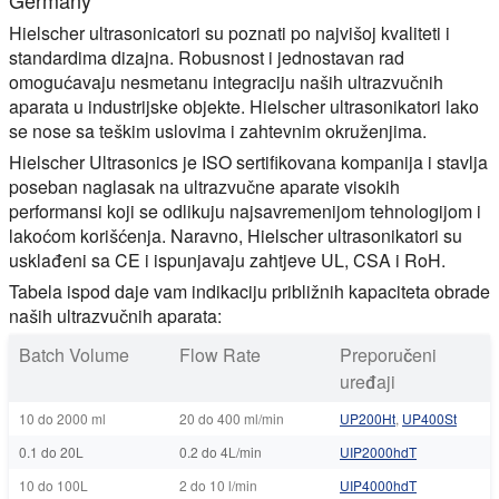
Hielscher ultrasonicatori su poznati po najvišoj kvaliteti i
standardima dizajna. Robusnost i jednostavan rad
omogućavaju nesmetanu integraciju naših ultrazvučnih
aparata u industrijske objekte. Hielscher ultrasonikatori lako
se nose sa teškim uslovima i zahtevnim okruženjima.
Hielscher Ultrasonics je ISO sertifikovana kompanija i stavlja
poseban naglasak na ultrazvučne aparate visokih
performansi koji se odlikuju najsavremenijom tehnologijom i
lakoćom korišćenja. Naravno, Hielscher ultrasonikatori su
usklađeni sa CE i ispunjavaju zahtjeve UL, CSA i RoH.
Tabela ispod daje vam indikaciju približnih kapaciteta obrade
naših ultrazvučnih aparata:
Batch Volume
Flow Rate
Preporučeni
uređaji
10 do 2000 ml
20 do 400 ml/min
UP200Ht
,
UP400St
0.1 do 20L
0.2 do 4L/min
UIP2000hdT
10 do 100L
2 do 10 l/min
UIP4000hdT