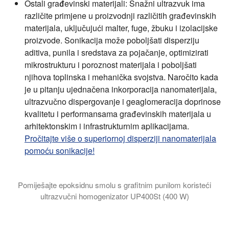
Ostali građevinski materijali:
Snažni ultrazvuk ima
različite primjene u proizvodnji različitih građevinskih
materijala, uključujući malter, fuge, žbuku i izolacijske
proizvode. Sonikacija može poboljšati disperziju
aditiva, punila i sredstava za pojačanje, optimizirati
mikrostrukturu i poroznost materijala i poboljšati
njihova toplinska i mehanička svojstva. Naročito kada
je u pitanju ujednačena inkorporacija nanomaterijala,
ultrazvučno dispergovanje i geaglomeracija doprinose
kvalitetu i performansama građevinskih materijala u
arhitektonskim i infrastrukturnim aplikacijama.
Pročitajte više o superiornoj disperziji nanomaterijala
pomoću sonikacije!
Pomiješajte epoksidnu smolu s grafitnim punilom koristeći
ultrazvučni homogenizator UP400St (400 W)
Video prikazuje ultrazvučno miješanje i dispergiranje grafita u