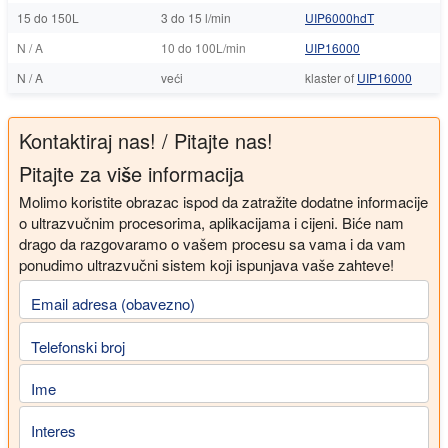
15 do 150L
3 do 15 l/min
UIP6000hdT
N / A
10 do 100L/min
UIP16000
N / A
veći
klaster of
UIP16000
Kontaktiraj nas! / Pitajte nas!
Pitajte za više informacija
Molimo koristite obrazac ispod da zatražite dodatne informacije
o ultrazvučnim procesorima, aplikacijama i cijeni. Biće nam
drago da razgovaramo o vašem procesu sa vama i da vam
ponudimo ultrazvučni sistem koji ispunjava vaše zahteve!
Email adresa (obavezno)
Telefonski broj
Ime
Interes