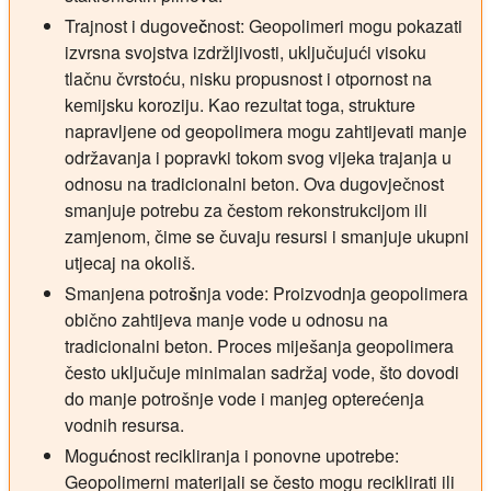
Trajnost i dugovečnost:
Geopolimeri mogu pokazati
izvrsna svojstva izdržljivosti, uključujući visoku
tlačnu čvrstoću, nisku propusnost i otpornost na
kemijsku koroziju. Kao rezultat toga, strukture
napravljene od geopolimera mogu zahtijevati manje
održavanja i popravki tokom svog vijeka trajanja u
odnosu na tradicionalni beton. Ova dugovječnost
smanjuje potrebu za čestom rekonstrukcijom ili
zamjenom, čime se čuvaju resursi i smanjuje ukupni
utjecaj na okoliš.
Smanjena potrošnja vode:
Proizvodnja geopolimera
obično zahtijeva manje vode u odnosu na
tradicionalni beton. Proces miješanja geopolimera
često uključuje minimalan sadržaj vode, što dovodi
do manje potrošnje vode i manjeg opterećenja
vodnih resursa.
Mogućnost recikliranja i ponovne upotrebe:
Geopolimerni materijali se često mogu reciklirati ili