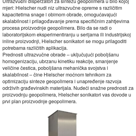
Ultrazvučni disperzatori za sintezu geopolimera u bilo kojoj
mjeri:
Hielscher nudi niz ultrazvučne opreme s različitim
kapacitetima snage i obimom obrade, omogućavajući
skalabilnost i prilagođavanje prema specifičnim zahtjevima
procesa proizvodnje geopolimera. Bilo da se radi o
laboratorijskom eksperimentiranju u serijama ili industrijskoj
inline proizvodnji, Hielscher sonikatori se mogu prilagoditi
potrebama različitih aplikacija.
Prednosti ultrazvučne obrade – uključujući poboljšanu
homogenizaciju, ubrzanu kinetiku reakcije, smanjenje
veličine čestica, poboljšana mehanička svojstva i
skalabilnost – čine Hielscher moćnom tehnikom za
optimizaciju sinteze geopolimera i unapređenje razvoja
održivih građevinskih materijala. Nudeći snažne prednosti za
proizvodnju geopolimera, Hielscher sonikatori vas dovode u
prvi plan proizvodnje geopolimera.