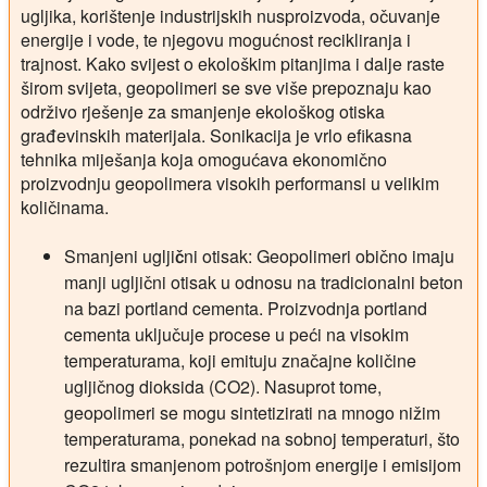
ugljika, korištenje industrijskih nusproizvoda, očuvanje
energije i vode, te njegovu mogućnost recikliranja i
trajnost. Kako svijest o ekološkim pitanjima i dalje raste
širom svijeta, geopolimeri se sve više prepoznaju kao
održivo rješenje za smanjenje ekološkog otiska
građevinskih materijala. Sonikacija je vrlo efikasna
tehnika miješanja koja omogućava ekonomično
proizvodnju geopolimera visokih performansi u velikim
količinama.
Smanjeni ugljični otisak:
Geopolimeri obično imaju
manji ugljični otisak u odnosu na tradicionalni beton
na bazi portland cementa. Proizvodnja portland
cementa uključuje procese u peći na visokim
temperaturama, koji emituju značajne količine
ugljičnog dioksida (CO2). Nasuprot tome,
geopolimeri se mogu sintetizirati na mnogo nižim
temperaturama, ponekad na sobnoj temperaturi, što
rezultira smanjenom potrošnjom energije i emisijom